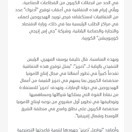
في الحد من انبعاثات الكربون من القطاعات الصناعية.
ويأتي إبرام هذه الاتفاقية في أعقاب توقيع "أدنوك" عدد
من الاتفاقيات لاستكشاف فرص توريد الهيدروجين لعملاء
في مراكز الطلب الرئيسية بما في ذلك، وزارة الاقتصاد
والتجارة والصناعة اليابانية، وشركة "جي إس إنرجي
كوربوريشن" الكورية.
وبهذه المناسبة، قال خليفة يوسف المهيري، الرئيس
التنفيذي بالإنابة لـ "تعزيز": "يمثل توقيع هذه الاتفاقية
تقدماً كبيراً في تطور أعمالنا في مجال إنتاج الأمونيا
منخفضة الكربون بما يسهم في تعزيز القيمة من أعمال
الهيدروجين في دولة الإمارات. وتهدف ’تعزيز‘ للاستفادة
من نقاط القوة التي يمتلكها شركائها ومساهميها
وتوظيفها في تطوير أول مشروع من نوعه لإنتاج الأمونيا
منخفضة الكربون على نطاق واسع في منطقة الشرق
الأوسط وشمال إفريقيا".
وأضاف: "تواصل ’تعزيز‘ جهودها لتنمية قاعدتها التصنيعية