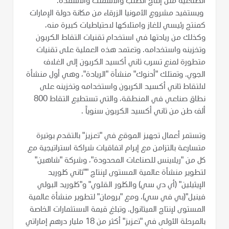
الصناعية مثل إنتاج الصلب والأسمنت والأسمدة.
ويستفيد مشروع الأمونيا الزرقاء من مكانة دولة الإمارات
كمنتج رئيسي للغاز وامتلاكها لاحتياطيات كبيرة منه،
وكذلك من ريادتها في استخدام تقنيات التقاط الكربون
وتخزينه واستخدامه. وتعتمد هذه العملية على تقنيات
متطورة لمنع تسرب ثاني أكسيد الكربون إلى الغلاف
الجوي. وتمتلك "أدنوك" منشأة "الريادة"، وهي أول منشأة
لالتقاط ثاني أكسيد الكربون واستخدامه وتخزينه على
نطاق صناعي في المنطقة، والتي تستطيع التقاط 800
ألف طن من ثاني أكسيد الكربون سنوياً .
وتستمر أعمال تجهيز الموقع في "تعزيز" بالتقدم بوتيرة
متسارعة بالتزامن مع إبرام اتفاقيات شراكة استراتيجية مع
كل من "ريلاينس للصناعات المحدودة"، وشركة "شاهين"
لتطوير منشأة عالمية المستوى لإنتاج ""ثاني كلوريد
الإيثيلين" (أي دي سي) والكلور القلوي" و"كلوريد البولي
فينيل"(بي في سي)، ومع "برومان" لتطوير منشأة عالمية
المستوى لإنتاج الميثانول. وتبلغ قيمة الاستثمارات الخاصة
بالمرحلة الأولى في "تعزيز" أكثر من 18 مليار درهم إماراتي