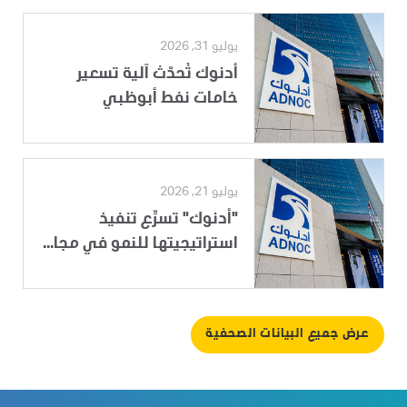
يوليو 31, 2026
أدنوك تُحدّث آلية تسعير
خامات نفط أبوظبي
يوليو 21, 2026
"أدنوك" تسرِّع تنفيذ
استراتيجيتها للنمو في مجا...
عرض جميع البيانات الصحفية