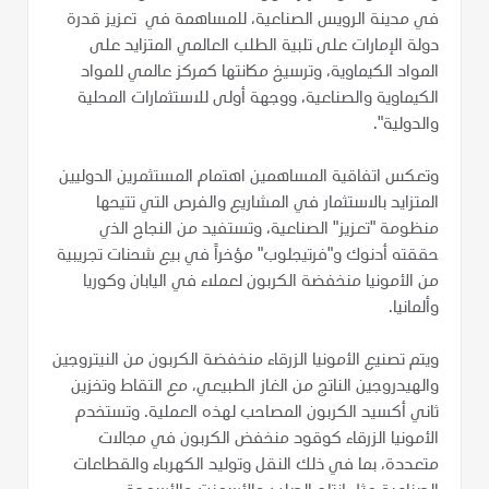
في مدينة الرويس الصناعية، للمساهمة في تعزيز قدرة
دولة الإمارات على تلبية الطلب العالمي المتزايد على
المواد الكيماوية، وترسيخ مكانتها كمركز عالمي للمواد
الكيماوية والصناعية، ووجهة أولى للاستثمارات المحلية
والدولية".
وتعكس اتفاقية المساهمين اهتمام المستثمرين الدوليين
المتزايد بالاستثمار في المشاريع والفرص التي تتيحها
منظومة "تعزيز" الصناعية، وتستفيد من النجاح الذي
حققته أدنوك و"فرتيجلوب" مؤخراً في بيع شحنات تجريبية
من الأمونيا منخفضة الكربون لعملاء في اليابان وكوريا
وألمانيا.
ويتم تصنيع الأمونيا الزرقاء منخفضة الكربون من النيتروجين
والهيدروجين الناتج من الغاز الطبيعي، مع التقاط وتخزين
ثاني أكسيد الكربون المصاحب لهذه العملية. وتستخدم
الأمونيا الزرقاء كوقود منخفض الكربون في مجالات
متعددة، بما في ذلك النقل وتوليد الكهرباء والقطاعات