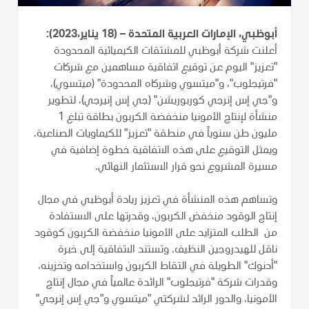
أبوظبي، الإمارات العربية المتحدة – (18 يناير،2023):
أعلنت شركة أبوظبي للمشتقات الكيميائية المحدودة
"تعزيز" اليوم عن توقيع اتفاقية مساهمين مع شركات
"فرتيجلوب"، و"ميتسوي وشركاه المحدودة" (ميتسوي)،
و"جي إس إنرجي كوربوريشن" (جي إس إنيرجي)، لتطوير
منشأة لإنتاج الأمونيا منخفضة الكربون بطاقة تبلغ 1
مليون طن سنوياً في منطقة "تعزيز" للكيماويات الصناعية.
ويمثل التوقيع على هذه الاتفاقية خطوة إضافية في
مسيرة المشروع نحو قرار الاستثمار النهائي.
وتساهم هذه المنشأة في تعزيز ريادة أبوظبي في مجال
إنتاج الوقود منخفض الكربون، وقدرتها على الاستفادة
من الطلب المتزايد على الأمونيا منخفضة الكربون كوقود
ناقل للهيدروجين النظيف. وتستند الاتفاقية إلى خبرة
"أدنوك" الطويلة في التقاط الكربون واستخدامه وتخزينه،
وقدرات شركة "فرتيجلوب" الرائدة عالمياً في مجال إنتاج
الأمونيا، والدور الرائد لشركتي "ميتسوي و"جي إس إنرجي"