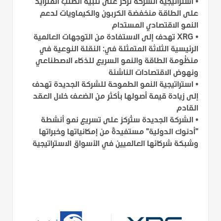
•
استراتيجية الشركة تركز على تلبية الطلب المتزايد
على الطاقة منخفضة الكربون والكيماويات لدعم
النمو الاقتصادي المستدام
•
XRG تهدف إلى الاستفادة من التوجهات العالمية
الرئيسية الثلاثة المتمثلة في: النقلة النوعية في
منظُومة الطاقة والنمو السريع للذكاء الاصطناعي
ونهوض الاقتصادات الناشئة
•
استراتيجية النمو الطموحة للشركة الجديدة تهدف
إلى زيادة قيمة أصولها بأكثر من الضعف خلال العقد
القادم
•
الشركة الجديدة ستُركز على تسريع نمو أنشطة
"أدنوك الدولية" مستفيدةً من إمكانياتها وخبراتها
وشبكة شركائها العالميين في الأسواق الاستراتيجية