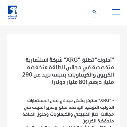
search
"أدنوك" تُطلق "XRG" شركةً استثمارية
متخصصة في مجالي الطاقة منخفضة
الكربون والكيماويات بقيمة تزيد عن 290
مليار درهم (80 مليار دولار)
•
"XRG" ستركز بشكل مبدئي على الاستثمارات
الدولية النوعية الهادفة لخلق وتعزيز القيمة في
مجالات الغاز الطبيعي والكيماويات وحلول الطاقة
منخفضة الكربون