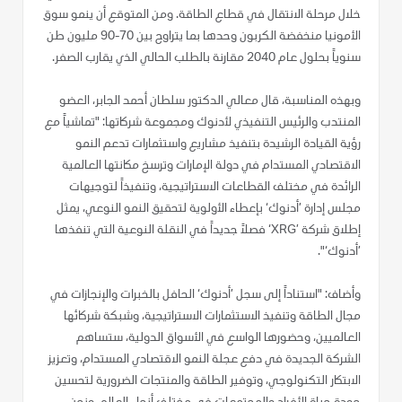
خلال مرحلة الانتقال في قطاع الطاقة. ومن المتوقع أن ينمو سوق
الأمونيا منخفضة الكربون وحدها بما يتراوح بين 70-90 مليون طن
سنوياً بحلول عام 2040 مقارنة بالطلب الحالي الذي يقارب الصفر.
وبهذه المناسبة، قال معالي الدكتور سلطان أحمد الجابر، العضو
المنتدب والرئيس التنفيذي لأدنوك ومجموعة شركاتها: "تماشياً مع
رؤية القيادة الرشيدة بتنفيذ مشاريع واستثمارات تدعم النمو
الاقتصادي المستدام في دولة الإمارات وترسخ مكانتها العالمية
الرائدة في مختلف القطاعات الاستراتيجية، وتنفيذاً لتوجيهات
مجلس إدارة ’أدنوك‘ بإعطاء الأولوية لتحقيق النمو النوعي، يمثل
إطلاق شركة ’XRG‘ فصلاً جديداً في النقلة النوعية التي تنفذها
’أدنوك‘".
وأضاف: "استناداً إلى سجل ’أدنوك‘ الحافل بالخبرات والإنجازات في
مجال الطاقة وتنفيذ الاستثمارات الاستراتيجية، وشبكة شركائها
العالميين، وحضورها الواسع في الأسواق الدولية، ستساهم
الشركة الجديدة في دفع عجلة النمو الاقتصادي المستدام، وتعزيز
الابتكار التكنولوجي، وتوفير الطاقة والمنتجات الضرورية لتحسين