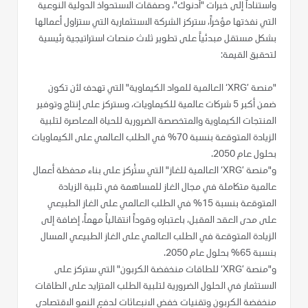
واستناداً إلى خبرات "أدنوك"، وصفقات الاستحواذ الدولية النوعية
التي نفذتها مؤخراً، ستركز الشركة الاستثمارية التي ستزاول أعمالها
بشكل مستقل مبدئياً على تطوير ثلاث منصات استراتيجية رئيسية
لتحقيق القيمة:
"منصة ’XRG‘ العالمية للمواد الكيماوية" التي تهدف لأن تكون
ضمن أكبر 5 شركات عالمية للكيماويات، وستركز على إنتاج وتوفير
المنتجات الكيماوية والمتخصصة الضرورية للحياة المعاصرة لتلبية
الزيادة المتوقعة بنسبة 70% في الطلب العالمي على الكيماويات
بحلول عام 2050.
و"منصة ’XRG‘ العالمية للغاز" التي ستُركز على بناء محفظة أعمال
عالمية متكاملة في مجال الغاز للمساهمة في تلبية الزيادة
المتوقعة بنسبة 15% في الطلب العالمي على الغاز الطبيعي
على مدى العقد المقبل، باعتباره وقوداً انتقالياً مهماً، إضافة إلى
الزيادة المتوقعة في الطلب العالمي على الغاز الطبيعي المسال
بنسبة 65% بحلول عام 2050.
و"منصة ’XRG‘ للطاقات منخفضة الكربون" التي ستركز على
الاستثمار في الحلول الضرورية لتلبية الطلب المتزايد على الطاقات
منخفضة الكربون وتقنيات خفض الانبعاثات لدفع النمو الاقتصادي