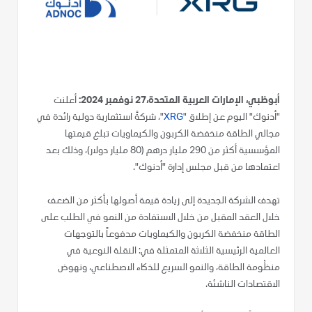
أبوظبي، الإمارات العربية المتحدة،27 نوفمبر 2024:
أعلنت
"أدنوك" اليوم عن إطلاق "
XRG
"، شركةً استثمارية دولية رائدة في
مجالي الطاقة منخفضة الكربون والكيماويات تبلغ قيمتها
المؤسسية أكثر من 290 مليار درهم (80 مليار دولار)، وذلك بعد
اعتمادها من قبل مجلس إدارة "أدنوك".
تهدف الشركة الجديدة إلى زيادة قيمة أصولها بأكثر من الضعف
خلال العقد المقبل من خلال الاستفادة من النمو في الطلب على
الطاقة منخفضة الكربون والكيماويات مدفوعاً بالتوجهات
العالمية الرئيسية الثلاثة المتمثلة في: النقلة النوعية في
منظُومة الطاقة، والنمو السريع للذكاء الاصطناعي، ونهوض
الاقتصادات الناشئة.