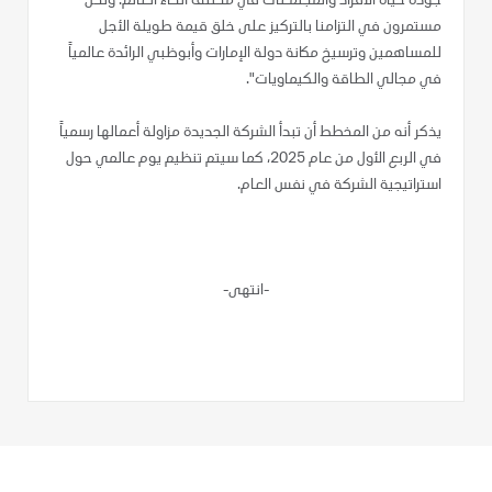
جودة حياة الأفراد والمجتمعات في مختلف أنحاء العالم. ونحن
مستمرون في التزامنا بالتركيز على خلق قيمة طويلة الأجل
للمساهمين وترسيخ مكانة دولة الإمارات وأبوظبي الرائدة عالمياً
في مجالي الطاقة والكيماويات".
يذكر أنه من المخطط أن تبدأ الشركة الجديدة مزاولة أعمالها رسمياً
في الربع الأول من عام 2025، كما سيتم تنظيم يوم عالمي حول
استراتيجية الشركة في نفس العام.
-انتهى-