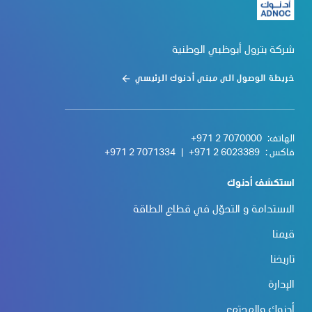
شركة بترول أبوظبي الوطنية
خريطة الوصول الى مبنى أدنوك الرئيسي
الهاتف:
+971 2 7070000
فاكس :
+971 2 6023389
|
+971 2 7071334
استكشف أدنوك
الاستدامة و التحوّل في قطاع الطاقة
قيمنا
تاريخنا
الإدارة
أدنوك والمجتمع