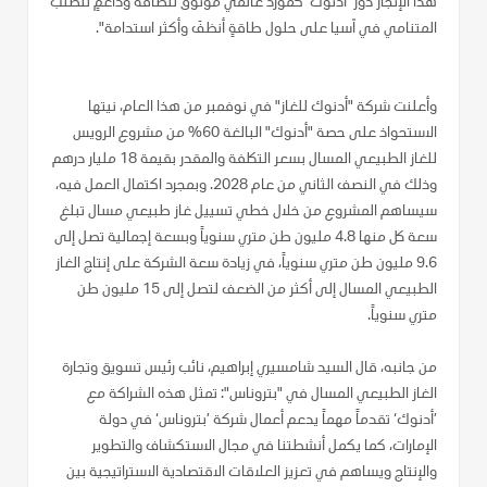
هذا الإنجاز دور ’أدنوك‘ كمورد عالمي موثوق للطاقة وداعمٍ للطلب
المتنامي في آسيا على حلول طاقةٍ أنظفَ وأكثر استدامة".
وأعلنت شركة "أدنوك للغاز" في نوفمبر من هذا العام، نيتها
الاستحواذ على حصة "أدنوك" البالغة 60% من مشروع الرويس
للغاز الطبيعي المسال بسعر التكلفة والمقدر بقيمة 18 مليار درهم
وذلك في النصف الثاني من عام 2028. وبمجرد اكتمال العمل فيه،
سيساهم المشروع من خلال خطي تسييل غاز طبيعي مسال تبلغ
سعة كل منها 4.8 مليون طن متري سنوياً وبسعة إجمالية تصل إلى
9.6 مليون طن متري سنوياً، في زيادة سعة الشركة على إنتاج الغاز
الطبيعي المسال إلى أكثر من الضعف لتصل إلى 15 مليون طن
متري سنوياً.
من جانبه، قال السيد شامسيري إبراهيم، نائب رئيس تسويق وتجارة
الغاز الطبيعي المسال في "بتروناس": تمثل هذه الشراكة مع
’أدنوك‘ تقدماً مهماً يدعم أعمال شركة ’بتروناس‘ في دولة
الإمارات، كما يكمل أنشطتنا في مجال الاستكشاف والتطوير
والإنتاج ويساهم في تعزيز العلاقات الاقتصادية الاستراتيجية بين