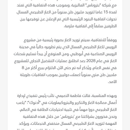
مع شركة "بتروناس" الماليزية. وبموجب هذه الاتفاقية التي تمتد
لمدة 15 عاما لتوريد مليون طن سنوياً من الغاز الطبيعي المسال،
تحولت اتفاقية البنود الرئيسية التي تم الإعلان عن توقيعها بين
الطرفين سابقاً إلى اتفاقية ملزمة.
ووفقاً للاتفاقية، سيتم توريد الغاز بصورة رئيسية من مشروع
الرويس للغاز الطبيعي المسال الذي يتم تطويره حالياً في مدينة
الرويس الصناعية في أبوظبي. ومن المتوقع أن يبدأ تسليم شحنات
الغاز في عام 2028 بعد انطلاق عمليات التشغيل التجاري للمشروع
في نفس العام. ويُذكر أنه تم حتى الآن، الالتزام ببيع أكثر من 8
ملايين طن متري سنوياً لعملاء دوليين بموجب اتفاقيات طويلة
الأمد.
وبهذه المناسبة، قالت فاطمة النعيمي، نائب رئيس تنفيذي لإدارة
أعمال معالجة الغاز والتكرير والبتروكيماويات في "أدنوك": "يلعب
الغاز الطبيعي دورا مهماً في تلبية احتياجات الطاقة في العالم،
ونحن فخورون بشراكتنا مع ’بتروناس‘ من خلال هذه الاتفاقية
المهمة لتوريد الغاز الطبيعي المسال منخفض الانبعاثات. ويؤكد