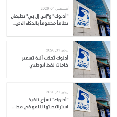
أغسطس 04, 2026
"أدنوك" و"إس إل بي" تطبقان
نظاماً مدعوماً بالذكاء الاص...
يوليو 31, 2026
أدنوك تُحدّث آلية تسعير
خامات نفط أبوظبي
يوليو 21, 2026
"أدنوك" تسرِّع تنفيذ
استراتيجيتها للنمو في مجا...