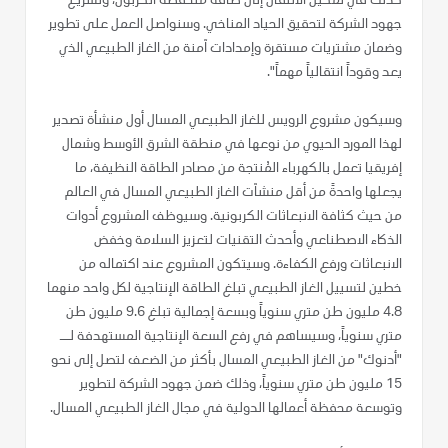
كذلك في تمكين الانتقال إلى طاقة منخفضة الكربون، وتسريع
جهود الشركة لتحقيق الحياد المناخي. وسنواصل العمل على تطوير
وضمان مشتريات مستقرة وإمدادات آمنة من الغاز الطبيعي الذي
يعد وقوداً انتقالياً مهماً".
وسيكون مشروع الرويس للغاز الطبيعي المسال أول منشأة تصدير
لهذا المورد الحيوي من نوعها في منطقة الشرق الأوسط وشمال
إفريقيا تعمل بالكهرباء المُنتجة من مصادر الطاقة النظيفة، ما
يجعلها واحدةً من أقل منشآت الغاز الطبيعي المسال في العالم
من حيث كثافة الانبعاثات الكربونية. وسيوظف المشروع أدوات
الذكاء الاصطناعي وأحدث التقنيات لتعزيز السلامة وخفض
الانبعاثات ورفع الكفاءة. وسيتكون المشروع عند اكتماله من
خطين لتسييل الغاز الطبيعي تبلغ الطاقة الإنتاجية لكل واحد منهما
4.8 مليون طن متري سنوياً وبسعة إجمالية تبلغ 9.6 مليون طن
متري سنوياً، وسيساهم في رفع السعة الإنتاجية المستهدفة لــ
"أدنوك" من الغاز الطبيعي المسال بأكثر من الضعف لتصل إلى نحو
15 مليون طن متري سنوياً، وذلك ضمن جهود الشركة لتطوير
وتوسعة محفظة أعمالها الدولية في مجال الغاز الطبيعي المسال.