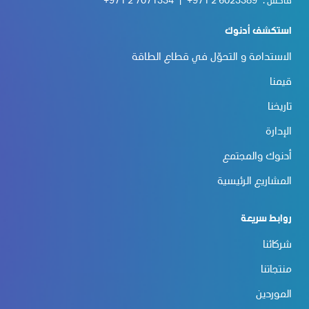
فاكس :
+971 2 6023389
|
+971 2 7071334
استكشف أدنوك
الاستدامة و التحوّل في قطاع الطاقة
قيمنا
تاريخنا
الإدارة
أدنوك والمجتمع
المشاريع الرئيسية
روابط سريعة
شركائنا
منتجاتنا
الموردين