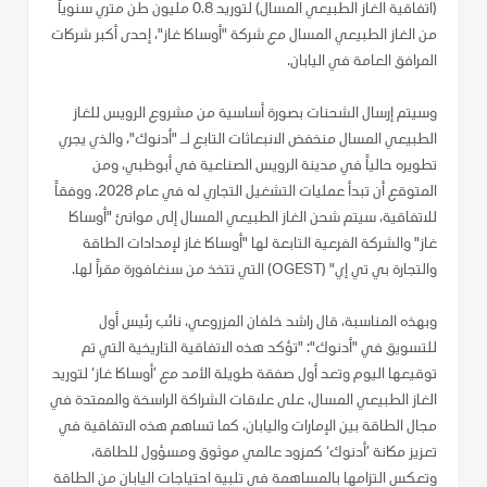
(اتفاقية الغاز الطبيعي المسال) لتوريد 0.8 مليون طن متري سنوياً
من الغاز الطبيعي المسال مع شركة "أوساكا غاز"، إحدى أكبر شركات
المرافق العامة في اليابان.
وسيتم إرسال الشحنات بصورة أساسية من مشروع الرويس للغاز
الطبيعي المسال منخفض الانبعاثات التابع لـ "أدنوك"، والذي يجري
تطويره حالياً في مدينة الرويس الصناعية في أبوظبي، ومن
المتوقع أن تبدأ عمليات التشغيل التجاري له في عام 2028. ووفقاً
للاتفاقية، سيتم شحن الغاز الطبيعي المسال إلى موانئ "أوساكا
غاز" والشركة الفرعية التابعة لها "أوساكا غاز لإمدادات الطاقة
والتجارة بي تي إي" (OGEST) التي تتخذ من سنغافورة مقراً لها.
وبهذه المناسبة، قال راشد خلفان المزروعي، نائب رئيس أول
للتسويق في "أدنوك": "تؤكد هذه الاتفاقية التاريخية التي تم
توقيعها اليوم وتعد أول صفقة طويلة الأمد مع ’أوساكا غاز‘ لتوريد
الغاز الطبيعي المسال، على علاقات الشراكة الراسخة والممتدة في
مجال الطاقة بين الإمارات واليابان، كما تساهم هذه الاتفاقية في
تعزيز مكانة ’أدنوك‘ كمزود عالمي موثوق ومسؤول للطاقة،
وتعكس التزامها بالمساهمة في تلبية احتياجات اليابان من الطاقة