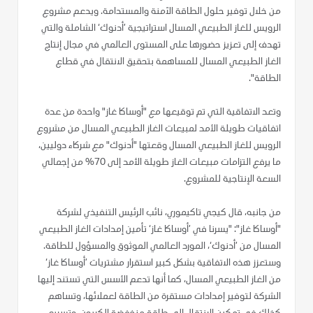
من خلال توفير حلول الطاقة الآمنة والمستدامة. ويدعم مشروع
الرويس للغاز الطبيعي المسال استراتيجية ’أدنوك‘ الشاملة والتي
تهدف إلى تعزيز حضورها على المستوى العالمي في مجال إنتاج
الغاز الطبيعي المسال للمساهمة بتحقيق الانتقال في قطاع
الطاقة".
وتعد الاتفاقية التي تم توقيعها مع "أوساكا غاز" واحدة من عدة
اتفاقيات طويلة الأمد لمبيعات الغاز الطبيعي المسال من مشروع
الرويس للغاز الطبيعي المسال وقعتها "أدنوك" مع شركاء دوليين،
ما يرفع التزامات مبيعات الغاز طويلة الأمد إلى 70% من إجمالي
السعة الإنتاجية للمشروع.
من جانبه، قال كيجي تاكيموري، نائب الرئيس التنفيذي لشركة
"أوساكا غاز": "يسرنا في ’أوساكا غاز‘ تأمين إمدادات الغاز الطبيعي
المسال من ’أدنوك‘، المورد العالمي الموثوق والمسؤول للطاقة.
وستعزز هذه الاتفاقية بشكل كبير استقرار مشتريات ’أوساكا غاز‘
من الغاز الطبيعي المسال، كما أنها تدعم الأسس التي تستند إليها
الشركة لتوفير إمدادات مستقرة من الطاقة لعملائها، وتساهم