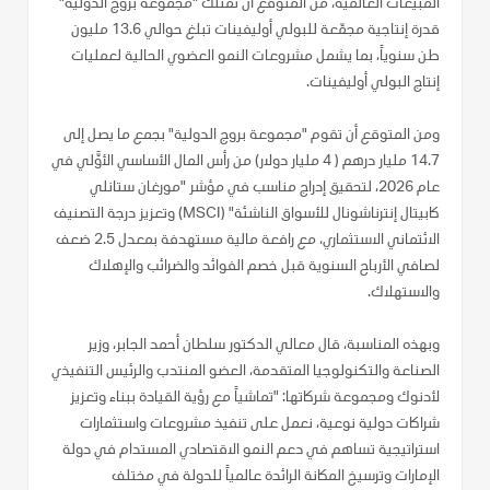
المبيعات العالمية، من المتوقع أن تمتلك "مجموعة بروج الدولية"
قدرة إنتاجية مجمّعة للبولي أوليفينات تبلغ حوالي 13.6 مليون
طن سنوياً، بما يشمل مشروعات النمو العضوي الحالية لعمليات
إنتاج البولي أوليفينات.
ومن المتوقع أن تقوم "مجموعة بروج الدولية" بجمع ما يصل إلى
14.7 مليار درهم ( 4 مليار دولار) من رأس المال الأساسي الأوَّلي في
عام 2026، لتحقيق إدراج مناسب في مؤشر "مورغان ستانلي
كابيتال إنترناشونال للأسواق الناشئة" (MSCI) وتعزيز درجة التصنيف
الائتماني الاستثماري، مع رافعة مالية مستهدفة بمعدل 2.5 ضعف
لصافي الأرباح السنوية قبل خصم الفوائد والضرائب والإهلاك
والاستهلاك.
وبهذه المناسبة، قال معالي الدكتور سلطان أحمد الجابر، وزير
الصناعة والتكنولوجيا المتقدمة، العضو المنتدب والرئيس التنفيذي
لأدنوك ومجموعة شركاتها: "تماشياً مع رؤية القيادة ببناء وتعزيز
شراكات دولية نوعية، نعمل على تنفيذ مشروعات واستثمارات
استراتيجية تساهم في دعم النمو الاقتصادي المستدام في دولة
الإمارات وترسيخ المكانة الرائدة عالمياً للدولة في مختلف