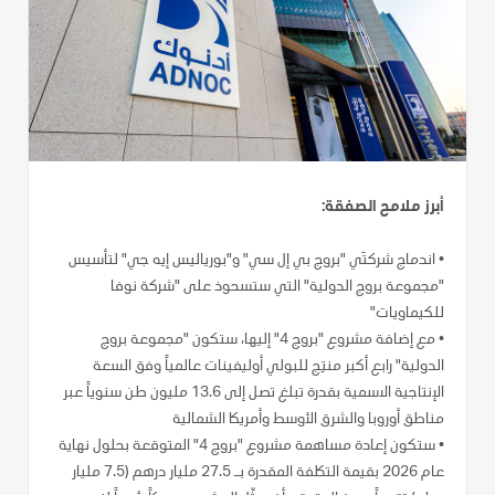
أبرز ملامح الصفقة:
•
اندماج شركتَي "بروج بي إل سي" و"بورياليس إيه جي" لتأسيس
"مجموعة بروج الدولية" التي ستسحوذ على "شركة نوفا
للكيماويات"
•
مع إضافة مشروع "بروج 4" إليها، ستكون "مجموعة بروج
الدولية" رابع أكبر منتِج للبولي أوليفينات عالمياً وفق السعة
الإنتاجية الاسمية بقدرة تبلغ تصل إلى 13.6 مليون طن سنوياً عبر
مناطق أوروبا والشرق الأوسط وأمريكا الشمالية
•
ستكون إعادة مساهمة مشروع "بروج 4" المتوقعة بحلول نهاية
عام 2026 بقيمة التكلفة المقدرة بـ 27.5 مليار درهم (7.5 مليار