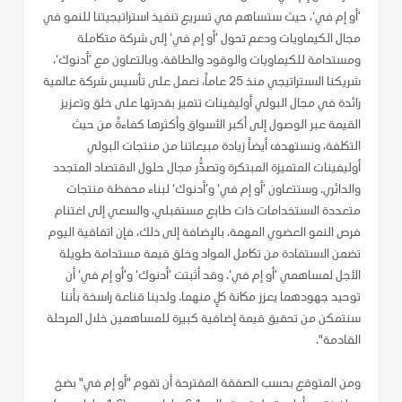
’أو إم في‘، حيث ستساهم في تسريع تنفيذ استراتيجيتنا للنمو في
مجال الكيماويات ودعم تحول ’أو إم في‘ إلى شركة متكاملة
ومستدامة للكيماويات والوقود والطاقة. وبالتعاون مع ’أدنوك‘،
شريكنا الاستراتيجي منذ 25 عاماً، نعمل على تأسيس شركة عالمية
رائدة في مجال البولي أوليفينات تتميز بقدرتها على خلق وتعزيز
القيمة عبر الوصول إلى أكبر الأسواق وأكثرها كفاءةً من حيث
التكلفة، ونستهدف أيضاً زيادة مبيعاتنا من منتجات البولي
أوليفينات المتميزة المبتكرة وتصدُّر مجال حلول الاقتصاد المتجدد
والدائري. وستتعاون ’أو إم في‘ و’أدنوك‘ لبناء محفظة منتجات
متعددة الاستخدامات ذات طابع مستقبلي، والسعي إلى اغتنام
فرص النمو العضوي المهمة. بالإضافة إلى ذلك، فإن اتفاقية اليوم
تضمن الاستفادة من تكامل المواد وخلق قيمة مستدامة طويلة
الأجل لمساهمي ’أو إم في‘. وقد أثبتت ’أدنوك‘ و’أو إم في‘ أن
توحيد جهودهما يعزز مكانة كلٍ منهما. ولدينا قناعة راسخة بأننا
سنتمكن من تحقيق قيمة إضافية كبيرة للمساهمين خلال المرحلة
القادمة".
ومن المتوقع بحسب الصفقة المقترحة أن تقوم "أو إم في" بضخ