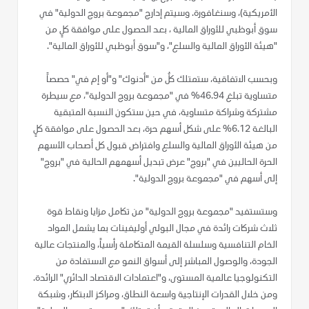
الأمريكية)، وسنغافورة. وسيتم إدارج "مجموعة بروج الدولية" في
سوق أبوظبي للأوراق المالية ، بعد الحصول على موافقة كلٍ من
"هيئة الأوراق المالية والسلع"، و"سوق أبوظبي للأوراق المالية".
وبحسب الاتفاقية، ستمتلك كلٌ من "أدنوك" و"أو إم في" حصصاً
متساوية تبلغ 46.94% في "مجموعة بروج الدولية"، مع سيطرة
مشتركة وشراكة متساوية، في حين ستكون النسبة المتبقية
البالغة 6.12% على شكل أسهم حرة، بعد الحصول على موافقة كلٍ
من هيئة الأوراق المالية والسلع وافتراض قبول كل أصحاب الأسهم
الحرة الحاليين في "بروج" عرض تبديل أسهمهم الحالية في "بروج"
إلى أسهم في "مجموعة بروج الدولية".
وستستفيد "مجموعة بروج الدولية" من تكامل مزايا ونقاط قوة
ثلاث شركات رائدة في مجال البولي أوليفينات بما يشمل المواد
الخام التنافسية وسلسلة القيمة المتكاملة رأسياً، والمنتجات عالية
الجودة، والوصول المباشر إلى أسواق النمو مع الاستفادة من
التكنولوجيا عالمية المستوى، و"اعتمادات الاقتصاد الدائري" الرائدة.
ومن خلال القدرات الإنتاجية واسعة النطاق، ومراكز الابتكار، وشبكة