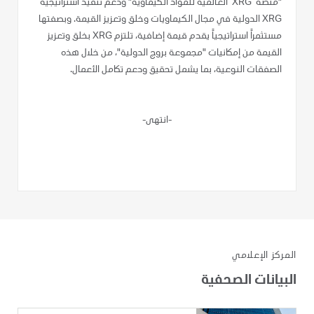
"منصة ’XRG‘ العالمية للمواد الكيماوية" ودعم تنفيذ استراتيجية
XRG الدولية في مجال الكيماويات وخلق وتعزيز القيمة. وبصفتها
مستثمراً استراتيجياً يقدم قيمة إضافية، تلتزم XRG بخلق وتعزيز
القيمة من إمكانيات "مجموعة بروج الدولية"، من خلال هذه
الصفقات النوعية، بما يشمل تحقيق ودعم تكامل الأعمال.
-انتهى-
المركز الإعلامي
البيانات الصحفية