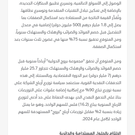
الوصول إلى الأسواق العالمية، وتسريع تطبيق الابتكارات الجديدة،
بالإضافة إلى تمكين تبادل التقنيات المتقدمة وتوسيع نطاقها.
وتُقدَّر القيمة الناتجة من الاستفادة بعد استكمال الصفقات بما
يصل إلى 1.8 مليار درهم (500 مليون دولار) إضافية في معدل
التشغيل قبل خصم الفوائد والضرائب والإهلاك والاستهلاك سنوياً،
ومن المتوقع تحقيق نسبة 75% منها في غضون ثلاث سنوات بعد
استكمال الصفقة.
ومن المتوقع أن تحقق "مجموعة بروج الدولية" أرباحاً سنوية قبل
خصم الفوائد والضرائب والإهلاك والاستهلاك تتجاوز 25.7 مليار
درهم (7 مليار دولار) عبر الدورة الاقتصادية. وبالاستناد إلى هذه
التدفقات النقدية القوية، ستعتمد سياسة توزيع أرباح الشركة على
نسبة توزيع تبلغ 90% مع إمكانية إضافة علاوات على التوزيعات
بناءً على التدفق النقدي الحر، بهدف الحفاظ على حد أدنى لتوزيع
الأرباح السنوية يبلغ (16.2) فلس للسهم الواحد، وهو ما يمثل
زيادة بنسبة 2% مقابل توزيعات أرباح "بروج" المستهدفة للسهم
الواحد لكامل عام 2024.
الالتزام بالحلول المستدامة والدائرية