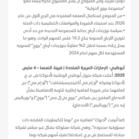
دولار) تقريباً، ومن المتوقع أن يمثّل المشروع محركاً رئيساً لنمو
"مجموعة بروج الدولية"
•
من المتوقع استكمال الصفقة المقترحة في الربع الأول من عام
2026 بعد استيفاء الشروط والموافقات التنظيمية ذات الصلة
•
سياسة توزيعات أرباح جذابة للمجموعة الجديدة مع حد أدنى
لتوزيع الأرباح السنوية يبلغ 16.2 فلس للسهم الواحد، وهو ما
يمثل زيادة بنسبة لاتقل 2% مقارنةً بتوزيعات أرباح "بروج" السنوية
المستهدفة لكل سهم لعام 2024
أبوظبي- الإمارات العربية المتحدة | فيينا، النمسا – 4 مارس
2025:
أعلنت شركة بترول أبوظبي الوطنية (أدنوك) ش. م. ع
(أدنوك) وشركة "أو إم في أكتينجيسيلشافت" ("أو إم في") عن
اتفاقهما على شروط اتفاقية إطارية مُلزِمة (الاتفاقية) بشأن
الاندماج المقترح بين شركتي "بروج بي إل سي" ("بروج") و"بورياليس
إيه جي" ("بورياليس") (الاندماج).
كما أبرمت "أدنوك" اتفاقية مع "نوفا للكيماويات القابضة ذات
مسؤولية محدودة"، وهي شركة مملوكة بشكل غير مباشر لشركة
مبادلة للاستثمار ش.م.ع. (مبادلة) لشراء أسهم شركة نوفا