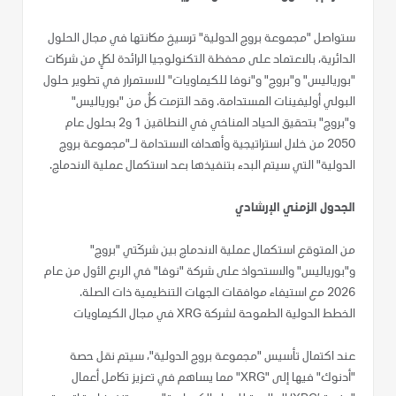
ستواصل "مجموعة بروج الدولية" ترسيخ مكانتها في مجال الحلول
الدائرية، بالاعتماد على محفظة التكنولوجيا الرائدة لكلٍ من شركات
"بورياليس" و"بروج" و"نوفا للكيماويات" للاستمرار في تطوير حلول
البولي أوليفينات المستدامة. وقد التزمت كلٌ من "بورياليس"
و"بروج" بتحقيق الحياد المناخي في النطاقين 1 و2 بحلول عام
2050 من خلال استراتيجية وأهداف الاستدامة لـ"مجموعة بروج
الدولية" التي سيتم البدء بتنفيذها بعد استكمال عملية الاندماج.
الجدول الزمني الإرشادي
من المتوقع استكمال عملية الاندماج بين شركَتي "بروج"
و"بورياليس" والاستحواذ على شركة "نوفا" في الربع الأول من عام
2026 مع استيفاء موافقات الجهات التنظيمية ذات الصلة.
الخطط الدولية الطموحة لشركة XRG في مجال الكيماويات
عند اكتمال تأسيس "مجموعة بروج الدولية"، سيتم نقل حصة
"أدنوك" فيها إلى "XRG" مما يساهم في تعزيز تكامل أعمال