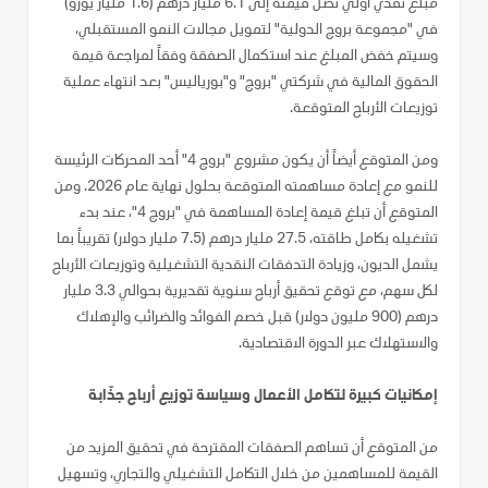
مبلغ نقدي أولي تصل قيمته إلى 6.1 مليار درهم (1.6 مليار يورو)
في "مجموعة بروج الدولية" لتمويل مجالات النمو المستقبلي،
وسيتم خفض المبلغ عند استكمال الصفقة وفقاً لمراجعة قيمة
الحقوق المالية في شركتي "بروج" و"بورياليس" بعد انتهاء عملية
توزيعات الأرباح المتوقعة.
ومن المتوقع أيضاً أن يكون مشروع "بروج 4" أحد المحركات الرئيسة
للنمو مع إعادة مساهمته المتوقعة بحلول نهاية عام 2026. ومن
المتوقع أن تبلغ قيمة إعادة المساهمة في "بروج 4"، عند بدء
تشغيله بكامل طاقته، 27.5 مليار درهم (7.5 مليار دولار) تقريباً بما
يشمل الديون، وزيادة التدفقات النقدية التشغيلية وتوزيعات الأرباح
لكل سهم، مع توقع تحقيق أرباح سنوية تقديرية بحوالي 3.3 مليار
درهم (900 مليون دولار) قبل خصم الفوائد والضرائب والإهلاك
والاستهلاك عبر الدورة الاقتصادية.
إمكانيات كبيرة لتكامل الأعمال وسياسة توزيع أرباح جذّابة
من المتوقع أن تساهم الصفقات المقترحة في تحقيق المزيد من
القيمة للمساهمين من خلال التكامل التشغيلي والتجاري، وتسهيل