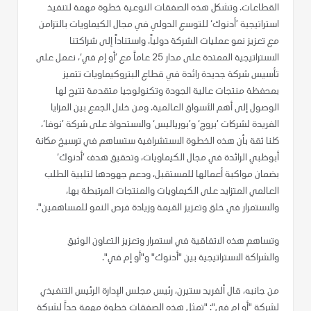
القطاعات. وتشكل هذه الصفقات النوعية خطوة مهمة لتنفيذ
استراتيجية ’أدنوك‘ للتوسع الدولي في مجال الكيماويات بالتزامن
مع تعزيز نمو عمليات الشركة دولياً. واستناداً إلى شراكتنا
الاستراتيجية الممتدة على مدار 25 عاماً مع ’أو إم في‘، نعمل على
تأسيس شركة جديدة رائدة في قطاع البتروكيماويات تتميز
بمحفظة منتجات عالية الجودة وتكنولوجيا متقدمة تتيح لها
الوصول إلى أهم الأسواق العالمية. ومن خلال الجمع بين المزايا
الفريدة لشركات ’بروج‘ و’بورياليس‘ والاستحواذ على شركة ’نوفا‘،
كلنا ثقة بأن هذه الخطوة الاستشرافية ستساهم في ترسيخ مكانة
أبوظبي الرائدة في مجال الكيماويات، وتحقيق هدف ’أدنوك‘
بضمان مواكبة أعمالها للمستقبل، ودعم جهودها لتلبية الطلب
العالمي المتزايد على الكيماويات والمنتجات المرتبطة بها،
والاستمرار في خلق وتعزيز القيمة وزيادة فرص النمو للمساهمين".
وتساهم هذه الاتفاقية في استمرار وتعزيز التعاون الوثيق
والشراكة الاستراتيجية بين "أدنوك" و"أو إم في".
من جانبه، قال ألفريد ستيرن، رئيس مجلس الإدارة الرئيس التنفيذي
لشركة "أو إم في": "تمثل هذه الصفقات خطوة مهمة جداً لشركة