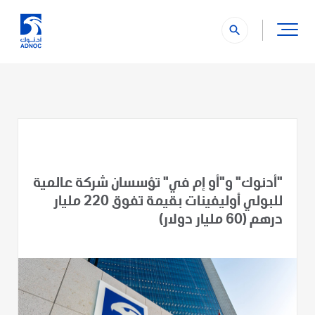
" />
search
"أدنوك" و"أو إم في" تؤسسان شركة عالمية
للبولي أوليفينات بقيمة تفوق 220 مليار
درهم (60 مليار دولار)