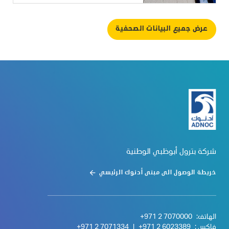
عرض جميع البيانات الصحفية
شركة بترول أبوظبي الوطنية
خريطة الوصول الى مبنى أدنوك الرئيسي
الهاتف:
+971 2 7070000
فاكس :
+971 2 6023389
|
+971 2 7071334