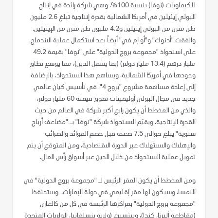
للكيماويات (نوفا) بنسبة 100%، وهي شركة رائدة في إنتاج
البولي إيثيلين في أمريكا الشمالية بقدرة إنتاجية تبلغ 2.6 مليون
طن متري من البولي إيثيلين و4.2 مليون طن متري من الإيثيلين.
واتفقت "أدنوك" و"أو إم في" أيضاً بعد استكمال عملية الاندماج،
على استحواذ "مجموعة بروج الدولية" على "نوفا" بقيمة 49.2
مليار درهم (13.4 مليار دولار) (بما يشمل الدين)، مما يوسع نطاق
وجودها في أمريكا الشمالية. ويساهم هذا الاستحواذ، بالإضافة
إلى إعادة مساهمة مشروع "بروج 4"، في تأسيس كيان عالمي
جديد في مجال البولي أوليفينات تفوق قيمته 60 مليار دولار،
والذي من المخطط أن يكون رابع أكبر شركة في العالم من حيث
القدرة الإنتاجية. ويقيّم الاستحواذ شركة "نوفا" بـ "مضاعف أرباح
سنوية" يبلغ حوالي 7.5 ضعف قبل خصم الفوائد والضرائب
والإهلاك والاستهلاك عبر الدورة الاقتصادية، ومن المتوقع أن يتم
تمويل عملية الاستحواذ من خلال الدين عبر أسواق رأس المال.
ومن المخطط أن يكون المقر الرئيس لـ "مجموعة بروج الدولية" في
النمسا، وسيكون لها مقر إقليمي في دولة الإمارات. وستحتفظ
"مجموعة بروج الدولية" بمراكزها الرئيسة في كلٍ من كالغاري
(مقاطعة ألبرتا، كندا)، وبيتسبرغ (ولاية بنسلفانيا، الولايات المتحدة