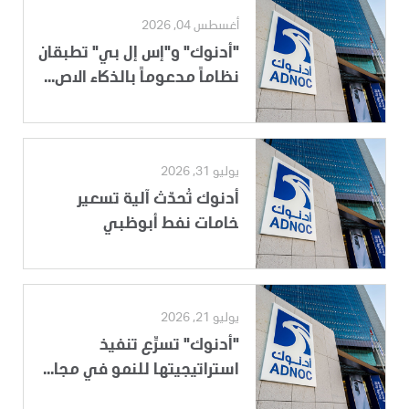
أغسطس 04, 2026
"أدنوك" و"إس إل بي" تطبقان
نظاماً مدعوماً بالذكاء الاص...
يوليو 31, 2026
أدنوك تُحدّث آلية تسعير
خامات نفط أبوظبي
يوليو 21, 2026
"أدنوك" تسرِّع تنفيذ
استراتيجيتها للنمو في مجا...