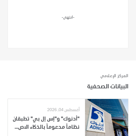
-انتهى-
المركز الإعلامي
البيانات الصحفية
أغسطس 04, 2026
"أدنوك" و"إس إل بي" تطبقان
نظاماً مدعوماً بالذكاء الاص...