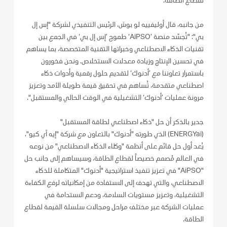
لقطاع الطاقة.
من جانبه، قال أوليفييه لو بوش، الرئيس التنفيذي لشركة "إس إل
بي": "تُجسّد منصة ’AiPSO‘ طموح ’إس إل بي‘ في الجمع بين
تقنيات الذكاء الاصطناعي وخبراتها التقنية المتخصصة، بما يساهم
في تحسين الإنتاج وزيادة معدلات الاستخلاص. ونحن فخورون
باستمرار تعاوننا مع ’أدنوك‘ لتقديم حلول رقمية وأدوات ذكاء
اصطناعي متقدمة، تُساهم في تحقيق قيمة طويلة الأمد وتعزيز
مرونة عمليات ’أدنوك‘ التشغيلية في الوقت الحالي والمستقبل".
جدير بالذكر أن حل "ذكاء اصطناعي لطاقة المستقبل"
(ENERGYai) الذي طورته "أدنوك" بالتعاون مع شركة "إيه آي كيو"،
يُعد أول حل قائم على أنظمة "وكلاء الذكاء الاصطناعي" من نوعه
في العالم مُصمم خصيصاً لقطاع الطاقة، وسيساهم إلى جانب حل
"AiPSO" في تعزيز تنفيذ استراتيجية "أدنوك" المتكاملة للذكاء
الاصطناعي، والتي تهدف إلى الاستفادة من إمكانياته لرفع الكفاءة
التشغيلية، وتعزيز مستويات السلامة، ودعم الاستدامة في
عمليات الشركة عبر مختلف مراحل ومجالات سلسلة القيمة لقطاع
الطاقة.