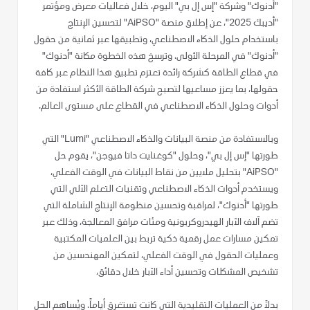
"أدنوك" وشركة "إس إل بي" اليوم، خلال فعاليات معرض ومؤتمر
"أديبك 2025"، عن إطلاق منصة "AiPSO" لتحسين الإنتاج
باستخدام حلول الذكاء الاصطناعي، وتطبيقها عبر ثمانية من حقول
"أدنوك" في المرحلة الأولى. وترسخ هذه الخطوة مكانة "أدنوك"
في قطاع الطاقة كشركة رائدة تعتزم تطبيق هذا النظام عبر كافة
حقولها، بما يعزز مساعيها لتصبح شركة الطاقة الأكثر استفادة من
أدوات وحلول الذكاء الاصطناعي في القطاع على مستوى العالم.
وبالاستفادة من منصة البيانات والذكاء الاصطناعي "Lumi" التي
طورتها "إس إل بي"، وحلول "كوغنايت داتا فيوجن"، يقوم حل
"AiPSO" بتحليل ملايين من نقاط البيانات في الوقت الفعلي،
ويستخدم أدوات الذكاء الاصطناعي وتقنيات التعلم الآلي التي
طورتها "أدنوك"، لمراقبة وتحسين منظومة الإنتاج الشاملة التي
تضم آلاف الآبار الهيدروكربونية ومئات مرافق المعالجة، وذلك عبر
تمكين مسارات عمل رقمية ذكية تربط بين العلميات المكتبية
وعمليات الحقول في الوقت الفعلي، لتمكين المهندسين من
تشخيص المشكلات وتحسين أداء الآبار خلال دقائق،
بدلاً من العمليات التقليدية التي كانت تستغرق أياماً. ويُساهم الحل