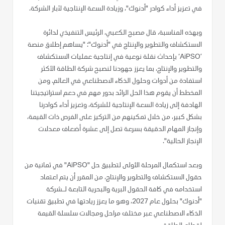
في تعزيز أداء كوادر "أدنوك"، وزيادة السعة الإنتاجية لآبار الشركة.
وبهذه المناسبة، قال مصبح الكعبي، الرئيس التنفيذي لدائرة
الاستكشاف والتطوير والإنتاج في "أدنوك": "يساهم إطلاق منصة
’AiPSO‘ بإحداث نقلة نوعية في إنتاجية عمليات الاستكشاف
والتطوير والإنتاج، بما يعزز جهودنا لنصبح شركة الطاقة الأكثر
استفادة من أدوات وحلول الذكاء الاصطناعي في العالم. ومن
المخطط أن يقوم هذا الحل الرائد بدور مهم في دعم استراتيجيتنا
الهادفة إلى زيادة السعة الإنتاجية للشركة، وتعزيز أداء كوادرنا
بشكل كبير، من خلال تمكينهم من التركيز على الفرص ذات القيمة،
وإنجاز المهام الدقيقة بسرعة تصل إلى عشرة أضعاف معدلات
الإنجاز الحالية".
وبعد استكمال المرحلة الأولى لتطبيق حل "AiPSO" في ثمانية من
حقول الاستكشاف والتطوير والإنتاج، من المقرر أن يتم اعتماد
استخدامه في كافة الحقول البرية والبحرية التابعة لـشركة
"أدنوك" بحلول عام 2027، وهو ما يعزز ريادتها في تطبيق تقنيات
الذكاء الاصطناعي عبر مختلف مراحل ومجالات سلسلة القيمة