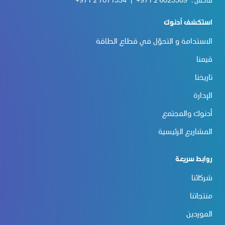
فاكس :
+971 2 6023389
|
+971 2 7071334
استكشف أدنوك
الاستدامة و التحوّل في قطاع الطاقة
قيمنا
تاريخنا
الإدارة
أدنوك والمجتمع
المشاريع الرئيسية
روابط سريعة
شركائنا
منتجاتنا
الموردين