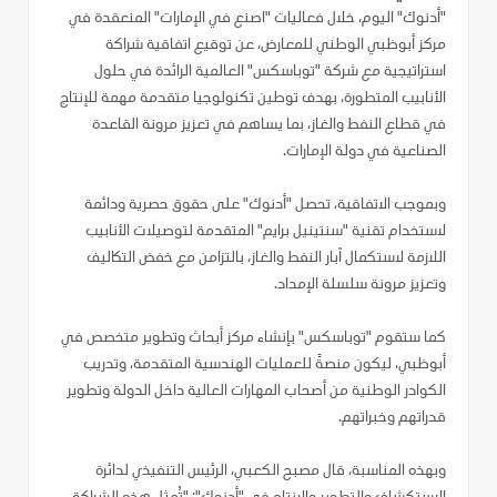
"أدنوك" اليوم، خلال فعاليات "اصنع في الإمارات" المنعقدة في
مركز أبوظبي الوطني للمعارض، عن توقيع اتفاقية شراكة
استراتيجية مع شركة "توباسكس" العالمية الرائدة في حلول
الأنابيب المتطورة، بهدف توطين تكنولوجيا متقدمة مهمة للإنتاج
في قطاع النفط والغاز، بما يساهم في تعزيز مرونة القاعدة
الصناعية في دولة الإمارات.
وبموجب الاتفاقية، تحصل "أدنوك" على حقوق حصرية ودائمة
لاستخدام تقنية "سنتينيل برايم" المتقدمة لتوصيلات الأنابيب
اللازمة لاستكمال آبار النفط والغاز، بالتزامن مع خفض التكاليف
وتعزيز مرونة سلسلة الإمداد.
كما ستقوم "توباسكس" بإنشاء مركز أبحاث وتطوير متخصص في
أبوظبي، ليكون منصةً للعمليات الهندسية المتقدمة، وتدريب
الكوادر الوطنية من أصحاب المهارات العالية داخل الدولة وتطوير
قدراتهم وخبراتهم.
وبهذه المناسبة، قال مصبح الكعبي، الرئيس التنفيذي لدائرة