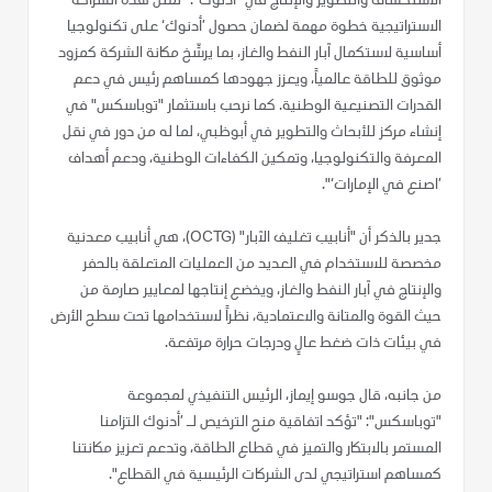
الاستكشاف والتطوير والإنتاج في "أدنوك": "تُمثل هذه الشراكة
الاستراتيجية خطوة مهمة لضمان حصول ’أدنوك‘ على تكنولوجيا
أساسية لاستكمال آبار النفط والغاز، بما يرسِّخ مكانة الشركة كمزود
موثوق للطاقة عالمياً، ويعزز جهودها كمساهم رئيس في دعم
القدرات التصنيعية الوطنية. كما نرحب باستثمار "توباسكس" في
إنشاء مركز للأبحاث والتطوير في أبوظبي، لما له من دور في نقل
المعرفة والتكنولوجيا، وتمكين الكفاءات الوطنية، ودعم أهداف
’اصنع في الإمارات‘".
جدير بالذكر أن "أنابيب تغليف الآبار" (OCTG)، هي أنابيب معدنية
مخصصة للاستخدام في العديد من العمليات المتعلقة بالحفر
والإنتاج في آبار النفط والغاز، ويخضع إنتاجها لمعايير صارمة من
حيث القوة والمتانة والاعتمادية، نظراً لاستخدامها تحت سطح الأرض
في بيئات ذات ضغط عالٍ ودرجات حرارة مرتفعة.
من جانبه، قال جوسو إيماز، الرئيس التنفيذي لمجموعة
"توباسكس": "تؤكد اتفاقية منح الترخيص لـ ’أدنوك التزامنا
المستمر بالابتكار والتميز في قطاع الطاقة، وتدعم تعزيز مكانتنا
كمساهم استراتيجي لدى الشركات الرئيسية في القطاع".