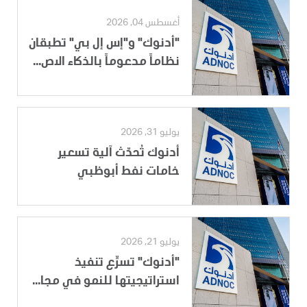
أغسطس 04, 2026
"أدنوك" و"إس إل بي" تطبقان
نظاماً مدعوماً بالذكاء الاص...
يوليو 31, 2026
أدنوك تُحدّث آلية تسعير
خامات نفط أبوظبي
يوليو 21, 2026
"أدنوك" تسرِّع تنفيذ
استراتيجيتها للنمو في مجا...