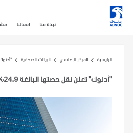
نبذة عنا
اعمالنا
مشار
الرئيسية
المركز الإعلامي
البيانات الصحفية
"أدنوك"
"أدنوك" تعلن نقل حصتها البالغة 24.9% في شركة "OMV" إلى "XRG"