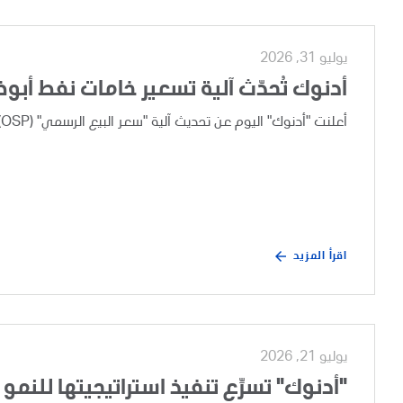
يوليو 31, 2026
أدنوك تُحدّث آلية تسعير خامات نفط أبو
أعلنت "أدنوك" اليوم عن تحديث آلية "سعر البيع الرسمي" (OSP) لخامات نفط أبوظبي، وذلك بعد إجراء مراجعة تجارية دورية.
اقرأ المزيد
يوليو 21, 2026
"أدنوك" تسرِّع تنفيذ استراتيجيتها للنمو 