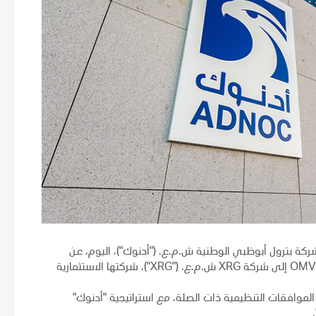
كة بترول أبوظبي الوطنية ش.م.ع. ("أدنوك")، اليوم، عن
اعتزامها نقل حصتها البالغة 24.9% في شركة OMV A.G. ("OMV") إلى شركة XRG ش.م.ع. ("XRG")، شركتها الاستثمارية
وافقات التنظيمية ذات الصلة، مع استراتيجية "أدنوك"