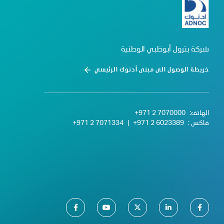
شركة بترول أبوظبي الوطنية
خريطة الوصول الى مبنى أدنوك الرئيسي
الهاتف:
+971 2 7070000
فاكس :
+971 2 6023389
|
+971 2 7071334