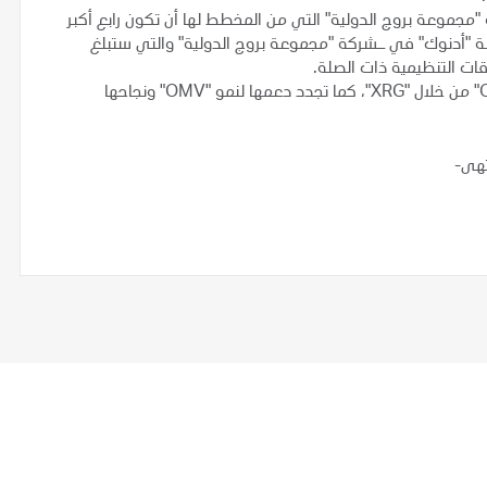
جموعة بروج الدولية" التي من المخطط لها أن تكون رابع أكبر
ولي أوليفينات عالمياً. ومن المتوقع أن تدير "XRG" حصة "أدنوك" في ـشركة "مجموعة بروج الدولية" والتي ستبلغ
وتؤكد "أدنوك" التزامها بشراكتها طويلة الأمد مع شركة "OMV" من خلال "XRG"، كما تجدد دعمها لنمو "OMV" ونجاحها
تهى-