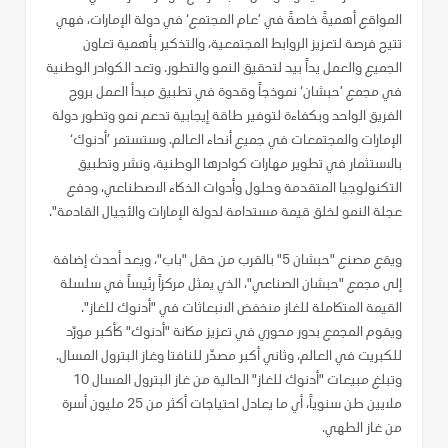
المواقع أهميةً خاصةً في ’عام المجتمع‘ في دولة الإمارات، فهي
تتيح فرصة لتعزيز الروابط المجتمعية، والتذكير بأهمية تعاون
الجميع والعمل يداً بيد لتحقيق النمو والتطور. وتعد الكوادر الوطنية
في مجمع ’حبشان‘ نموذجاً وقدوة في تطبيق مبدأ العمل بروح
الفريق الواحد وبكفاءة لتوفير طاقة إيجابية تدعم نمو وتطور دولة
الإمارات والمجتمعات في جميع أنحاء العالم. وستستمر ’أدنوك‘
بالاستثمار في تطوير مهارات كوادرها الوطنية، ونشر وتطبيق
التكنولوجيا المتقدمة وحلول وأدوات الذكاء الاصطناعي، ودفع
عجلة النمو لخلق قيمة مستدامة لدولة الإمارات والأجيال القادمة".
ويقع مصنع "حبشان 5" بالقرب من حقل "باب"، ويعد أحدث إضافة
إلى مجمع "حبشان الصناعي"، الذي يمثل مركزاً رئيساً في سلسلة
القيمة المتكاملة للغاز منخفض الانبعاثات في "أدنوك للغاز".
ويقوم المجمع بدور محوري في تعزيز مكانة "أدنوك" كأكبر مورّد
للكبريت في العالم، وثاني أكبر مصدّر للنافتا وغاز البترول المسال.
وتبلغ مبيعات "أدنوك للغاز" الحالية من غاز البترول المسال 10
ملايين طن سنوياً، أي ما يعادل احتياجات أكثر من 25 مليون أسرة
من غاز الطهي.