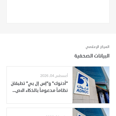
المركز الإعلامي
البيانات الصحفية
أغسطس 04, 2026
"أدنوك" و"إس إل بي" تطبقان
نظاماً مدعوماً بالذكاء الاص...