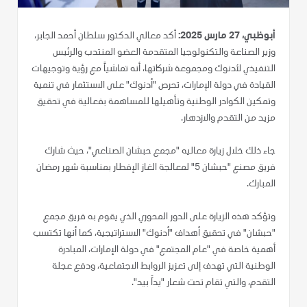
أبوظبي، 27 مارس 2025:
أكد معالي الدكتور سلطان أحمد الجابر،
وزير الصناعة والتكنولوجيا المتقدمة العضو المنتدب والرئيس
التنفيذي لأدنوك ومجموعة شركاتها، أنه تماشياً مع رؤية وتوجيهات
القيادة في دولة الإمارات، تحرص "أدنوك" على الاستثمار في تنمية
وتمكين الكوادر الوطنية وتأهيلها للمساهمة بفعالية في تحقيق
مزيد من التقدم والازدهار.
جاء ذلك خلال زيارة معاليه "مجمع حبشان الصناعي"، حيث شارك
فريق مصنع "حبشان 5" لمعالجة الغاز الإفطار بمناسبة شهر رمضان
المبارك.
وتؤكد هذه الزيارة على الدور المحوري الذي يقوم به فريق مجمع
"حبشان" في تحقيق أهداف "أدنوك" الاستراتيجية، كما أنها تكتسب
أهمية خاصة في "عام المجتمع" في دولة الإمارات، المبادرة
الوطنية التي تهدف إلى تعزيز الروابط الاجتماعية، ودفع عجلة
التقدم، والتي تقام تحت شعار "يداً بيد".