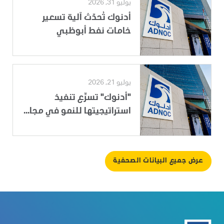
يوليو 31, 2026
أدنوك تُحدّث آلية تسعير
خامات نفط أبوظبي
يوليو 21, 2026
"أدنوك" تسرِّع تنفيذ
استراتيجيتها للنمو في مجا...
عرض جميع البيانات الصحفية