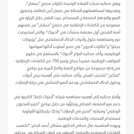
ونقل معاليه تحيات القيادة الرشيدة لكوادر مجمع "حبشان"،
وتقديرها لمساهماتهم الفعالة في ضمان أمن الطاقة، وتحقيق
النمو والازدهار الاقتصادي المستدام، حيث التقى خلال الزيارة مع
مجموعة من الكفاءات الإماراتية في مجمع "حبشان" من ضمنهم
آمنة الشحي، أول مفتشة منشآت في "أدنوك"، والتي استعرضت
دور ومساهمة حلول وأدوات الذكاء الاصطناعي مثل "روبوتات
جيكو" و"طائرات الدرون" في تغيير أسلوب أدائها لمهامها
الوظيفية. وأكد معاليه التزام "أدنوك" بالاستثمار في تطوير
المواهب الوطنية، مشيداً بنجاح وتميز 750 من الكفاءات الإماراتية
في إدارة مجموعة من مواقع النفط والغاز البرية عبر برنامج
"تمكين" للتدريب الفني. وأكد معاليه على أهمية تبني أدوات
وحلول الذكاء الاصطناعي، ودعم النمو الصناعي في دولة الإمارات.
وأشار معاليه إلى أهمية مساهمة شركة "أدنوك للغاز" الكبيرة في
دعم نمو الاقتصاد المحلي وتطوُّره من خلال برنامج "تعزيز المحتوى
الوطني" ومبادرة "اصنع في الإمارات" وذلك بإعطائها الأولوية
لاستخدام المنتجات والخدمات الوطنية.
وبهذه المناسبة، قال معالي الدكتور سلطان أحمد الجابر: "تكتسب
اللقاءات الرمضانية والتواصل المباشر مع كوادر الشركة في مختلف