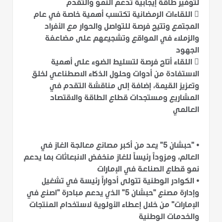
لتوفير طاقة إيجابية تدعم النمو والتقدم

اللقاءات الرمضانية تكتسب أهمية خاصة في عام
المجتمع وتتيح فرصة للتواصل والحوار مع الأفراد
والزملاء في المواقع وتشجيعهم على مضاعفة
الجهود

اللقاء أتاح فرصة لتسليط الضوء على أهمية
الاستفادة من أدوات وحلول الذكاء الاصطناعي لخلق
وتعزيز القيمة، إضافة إلى مناقشة التقدم في
المشاريع ومستجدات قطاع الطاقة والاقتصاد
العالمي
•
"حبشان 5" يعد من أكبر مصانع معالجة الغاز في
العالم، ومزوداً رئيساً للغاز منخفض الانبعاثات بما يدعم
نمو قطاع الصناعة في الإمارات
•
الكوادر الوطنية تتولى أدواراً رئيسة في تشغيل
وإدارة مصنع "حبشان 5" الذي يدعم مبادرة "اصنع في
الإمارات" من خلال إعطاء الأولوية لاستخدام المنتجات
والخدمات الوطنية