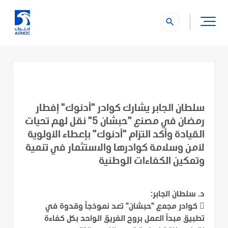
search
سلطان الجابر يشارك كوادر "أدنوك" إفطار
رمضان في مصنع "حبشان 5" نقل لهم تحيات
القيادة وأكد التزام "أدنوك" بإعطاء الأولوية
لأمن وسلامة كوادرها والاستثمار في تنمية
وتمكين الكفاءات الوطنية
د. سلطان الجابر:

كوادر مجمع "حبشان" تعد نموذجاً وقدوة في
تطبيق مبدأ العمل بروح الفريق الواحد بكل كفاءة