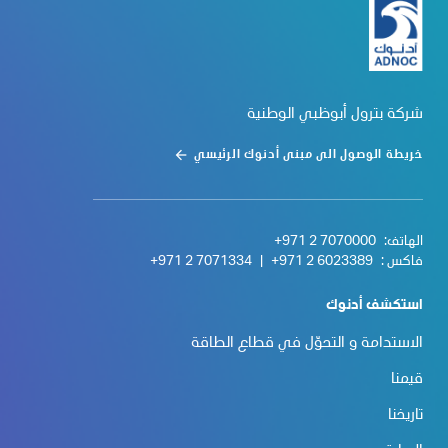
شركة بترول أبوظبي الوطنية
خريطة الوصول الى مبنى أدنوك الرئيسي
الهاتف:
+971 2 7070000
فاكس :
+971 2 6023389
|
+971 2 7071334
استكشف أدنوك
الاستدامة و التحوّل في قطاع الطاقة
قيمنا
تاريخنا