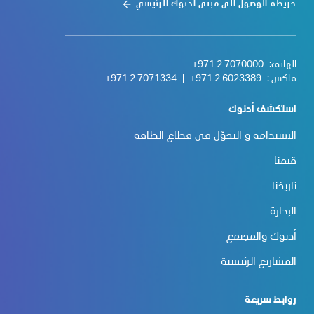
خريطة الوصول الى مبنى أدنوك الرئيسي
الهاتف:
+971 2 7070000
فاكس :
+971 2 6023389
|
+971 2 7071334
استكشف أدنوك
الاستدامة و التحوّل في قطاع الطاقة
قيمنا
تاريخنا
الإدارة
أدنوك والمجتمع
المشاريع الرئيسية
روابط سريعة