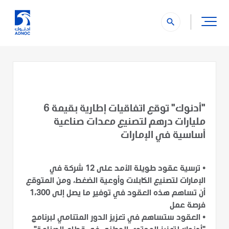
search
"أدنوك" توقع اتفاقيات إطارية بقيمة 6
مليارات درهم لتصنيع معدات صناعية
أساسية في الإمارات
•
ترسية عقود طويلة الأمد على 12 شركة في
الإمارات لتصنيع الكابلات وأوعية الضغط، ومن المتوقع
أن تساهم هذه العقود في توفير ما يصل إلى 1،300
فرصة عمل
•
العقود ستساهم في تعزيز الدور المتنامي لبرنامج