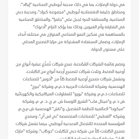
في دولة الإمارات، بما في ذلك مدينة أبوظبي الصناعية "إيكاد"،
ومناطق خليفة الاقتصادية أبوظبي "مجموعة كيزاد"، ومدينة دبي
الصناعية، والمنطقة الحرة لجبل علي "جافزا"، والمناطق الصناعية
في الشارقة وأم القيوين. وذلك بما يؤكد التزام "أدنوك"
بالمساهمة في تمكين النمو الصناعي المتوازن في مختلف أنحاء
الإمارات، وضمان الاستفادة المشتركة من مزايا التصنيع المحلي
على مستوى الدولة.
وتضم قائمة الشركات المُصّنعة، تسع شركات تُصنّع عشرة أنواع من
أوعية الضغط، وثلاث شركات لتصنيع أربعة أنواع من الكابلات.
وتشمل شركات تصنيع أوعية الضغط كلاً من "أدوس" للصناعات
الهندسية، وشركة الصناعات العربية ذ.م.م، وشركة "بيرج"
للصناعات ذ.م.م، وشركة "يورو" للمقاولات الميكانيكية والكهربائية
ش ذ م، و"ميتال فاب" الشرق الأوسط ش. م. ح. ذ. م. م، وشركة
"ميكودا" العالمية لأنظمة التشغيل، و"ناش" الهندسية ش.م.ح.م،
وشركة "القطبي" للصناعات المتخصصة "بي اس أي"، ومصنع
المؤسسة المتحدة للأشغال المعدنية أبوظبي. بينما تشمل شركات
تصنيع الكابلات كلاً من، شركة دبي للكابلات "دوكاب"، وشركة "مارك
كابلز"، وشركة الوطنية لصناعة الكابلات.