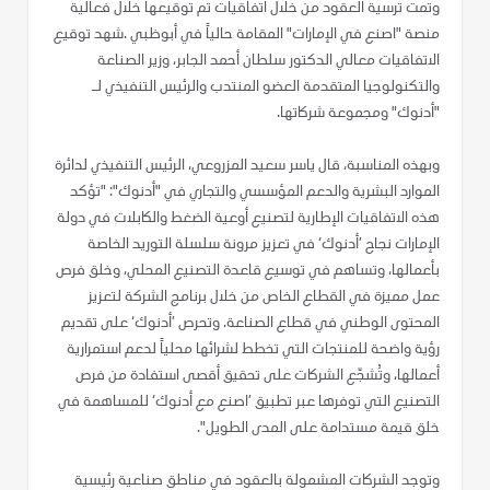
وتمت ترسية العقود من خلال اتفاقيات تم توقيعها خلال فعالية
منصة "اصنع في الإمارات" المقامة حالياً في أبوظبي .شهد توقيع
الاتفاقيات معالي الدكتور سلطان أحمد الجابر، وزير الصناعة
والتكنولوجيا المتقدمة العضو المنتدب والرئيس التنفيذي لـ
"أدنوك" ومجموعة شركاتها.
وبهذه المناسبة، قال ياسر سعيد المزروعي، الرئيس التنفيذي لدائرة
الموارد البشرية والدعم المؤسسي والتجاري في "أدنوك": "تؤكد
هذه الاتفاقيات الإطارية لتصنيع أوعية الضغط والكابلات في دولة
الإمارات نجاح ’أدنوك‘ في تعزيز مرونة سلسلة التوريد الخاصة
بأعمالها، وتساهم في توسيع قاعدة التصنيع المحلي، وخلق فرص
عمل مميزة في القطاع الخاص من خلال برنامج الشركة لتعزيز
المحتوى الوطني في قطاع الصناعة. وتحرص ’أدنوك‘ على تقديم
رؤية واضحة للمنتجات التي تخطط لشرائها محلياً لدعم استمرارية
أعمالها، وتُشجّع الشركات على تحقيق أقصى استفادة من فرص
التصنيع التي توفرها عبر تطبيق ’اصنع مع أدنوك‘ للمساهمة في
خلق قيمة مستدامة على المدى الطويل".
وتوجد الشركات المشمولة بالعقود في مناطق صناعية رئيسية