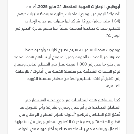
أبوظبي، الإمارات العربية المتحدة، 21 مايو 2025:
أعلنت
"أدنوك" اليوم عن توقيع اتفاقيات إطارية بقيمة 6 مليارات درهم
(1.64 مليار دولار) مع 12 شركة لها مقرات في دولة الإمارات
لتصنيع معدات صناعية أساسية محلياً، بما يدعم مبادرة "اصنع في
الإمارات".
وبموجب هذه الاتفاقيات، سيتم تصنيع كابلات وأوعية ضغط
وغيرها من المعدات المهمة، ومن المتوقع أن تساهم هذه العقود
في خلق ما يصل إلى 1،300 فرصة عمل في القطاع الخاص، وضمان
توفر المعدات المُصنّعة عبر سلسلة القيمة في "أدنوك"، بالإضافة
إلى تقليل أوقات التسليم والحدّ من مخاطر سلسلة التوريد
العالمية.
كما ستساهم هذه الاتفاقيات في دفع عجلة الاستثمار في
المناطق الصناعية في أبوظبي ودبي والشارقة وأم القيوين، بما
يُعمّق الأثر المتنامي لبرنامج "أدنوك لتعزيز المحتوى الوطني في
قطاع الصناعة"، ويدعم قدرات التصنيع المحلي ويعزز من استمرارية
الأعمال، ويساهم في بناء قاعدة صناعية أكثر مرونة في الدولة.