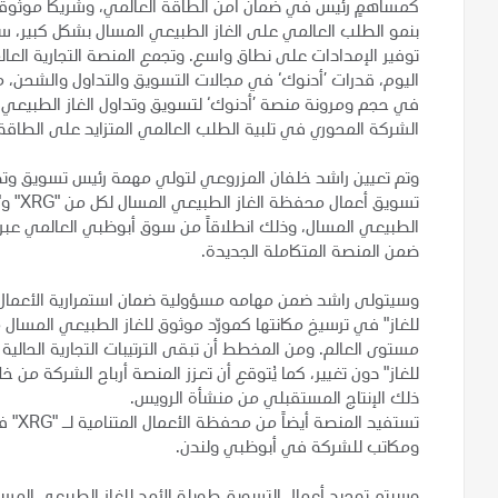
كمساهمٍ رئيس في ضمان أمن الطاقة العالمي، وشريكاً موثوقاً
بنمو الطلب العالمي على الغاز الطبيعي المسال بشكل كبير، س
توفير الإمدادات على نطاق واسع. وتجمع المنصة التجارية العالم
اليوم، قدرات ’أدنوك‘ في مجالات التسويق والتداول والشحن،
في حجم ومرونة منصة ’أدنوك‘ لتسويق وتداول الغاز الطبيعي ال
الشركة المحوري في تلبية الطلب العالمي المتزايد على الطاقة
وتم تعيين راشد خلفان المزروعي لتولي مهمة رئيس تسويق وتط
تسويق 
الطبيعي المسال، وذلك انطلاقاً من سوق أبوظبي العالمي عبر ال
ضمن المنصة المتكاملة الجديدة.
وسيتولى راشد ضمن مهامه مسؤولية ضمان استمرارية الأعمال عب
مستوى العالم. ومن المخطط أن تبقى الترتيبات التجارية الحالية
للغاز" دون تغيير، كما يُتوقع أن تعزز المنصة أرباح الشركة م
ذلك الإنتاج المستقبلي من منشأة الرويس.
تستفي
ومكاتب للشركة في أبوظبي ولندن.
وسيتم توحيد أعمال التسويق طويلة الأمد للغاز الطبيعي المسا