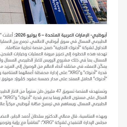
أبوظبي- الإمارات العربية المتحدة – 6 يوليو 2026:
أعلنت "أ
التداول لشركة "أدنوك التجارية" ضمن منصة تجارية متكاملة.
تهدف هذه الخطوة إلى تعزيز مرونة العمليات وخيارات الشحن،
يمكّن العملاء في مختلف أنحاء العالم من الوصول إلى المزيد م
قدرة "أدنوك" و"XRG" على إدارة محفظة أعمالهما 
"أدنوك" الحافل الممتد على مدار خمسة عقود كمُورّد موثوق له
المجا
الطبيعي المسال، ويساهم في ترسيخ مكانة أبوظبي مركزاً عالميا
وبهذه المناسبة، قال معالي الدكتور سلطان أحمد الجابر، العضو
مجلس الإدارة التنفيذي لشركة "XRG": 