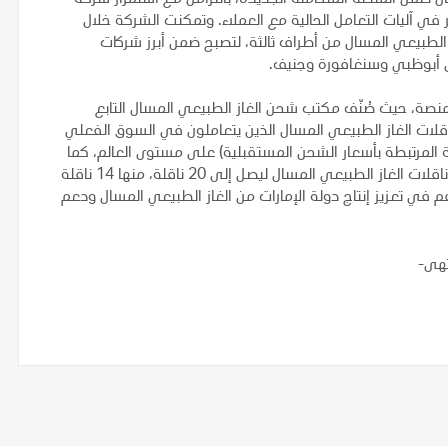
 في آليات التعامل الحالية مع العملاء. وتمكنت الشركة خلال
لطبيعي المسال من أطراف ثالثة، لتصبح ضمن أبرز شركات
من أبوظبي وسنغافورة وجنيف.
المنصة، حيث صُنّف مكتب شحن الغاز الطبيعي المسال التابع
م 2025 ضمن أهم مستأجري ناقلات الغاز الطبيعي المسال الذين يتعاملون في السوق الفعلي
لمرتبطة بأسعار الشحن المستقبلية) على مستوى العالم، كما
وسّعت شركة "أدنوك للإمداد والخدمات" أسطولها الخاص من ناقلات الغاز الطبيعي المسال ليصل إلى 20 ناقلة، منها 14 ناقلة
م في تعزيز إنتاج دولة الإمارات من الغاز الطبيعي المسال ودعم
تهى-