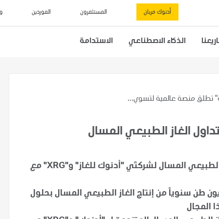
أدنوك مربان
المستثمرون
الموردين
و
يعنا
الذكاء الاصطناعي
الاستدامة
" تطلق منصة عالمية لتسوي...
اول الغاز الطبيعي المسال
منصة جديدة متكاملة تجمع أنشطة تسويق الغاز الطبيعي المسال لشركتَي "أدنوك للغاز" و"XRG" مع
 عالمية المستوى تستهدف تسويق 47 مليون طن سنوياً من إنتاج الغاز الطبيعي المسال بحلول