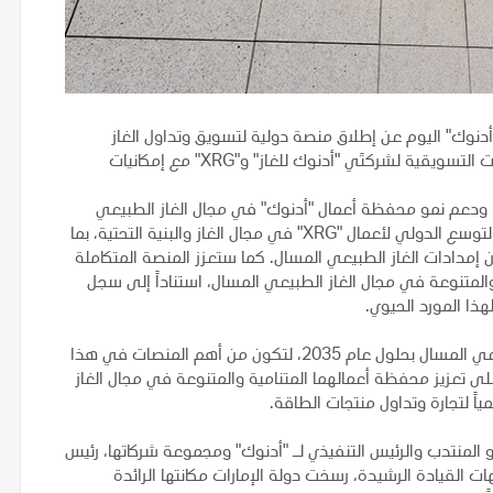
دنوك" اليوم عن إطلاق منصة دولية لتسويق وتداول الغاز
الطبيعي المسال في سوق أبوظبي العالمي، تجمع بين العمليات التسويقية لشركتَي "أدنوك للغاز" و"XRG" مع إمكانيات
 ودعم نمو محفظة أعمال "أدنوك" في مجال الغاز الطبيعي
المسال، بما في ذلك مشروع الرويس للغاز الطبيعي المسال والتوسع الدولي لأعمال "XRG" في مجال الغاز والبنية التحتية، بما
ن إمدادات الغاز الطبيعي المسال. كما ستعزز المنصة المتكاملة
المتنامية والمتنوعة في مجال الغاز الطبيعي المسال، استناداً إلى سجل
ذا المورد الحيوي.
وتستهدف المنصة تسويق 47 مليون طن سنوياً من الغاز الطبيعي المسال بحلول عام 2035، لتكون من أهم المنصات في هذا
ل على مستوى العالم وبما يدعم قدرة "أدنوك" و"XRG" على تعزيز محفظة أعمالهما المتنامية والمتنوعة في مجال الغاز
ً لتجارة وتداول منتجات الطاقة.
 المنتدب والرئيس التنفيذي لـ "أدنوك" ومجموعة شركاتها، رئيس
"تماشياً مع رؤية وتوجيهات القيادة الرشيدة، رسخت دولة الإمارات مكانتها الرائدة