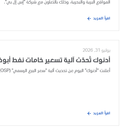
المواقع البرية والبحرية، وذلك بالتعاون مع شركة "إس إل بي".
اقرأ المزيد
يوليو 31, 2026
أدنوك تُحدّث آلية تسعير خامات نفط أبو
أعلنت "أدنوك" اليوم عن تحديث آلية "سعر البيع الرسمي" (OSP) لخامات نفط أبوظبي، وذلك بعد إجراء مراجعة تجارية دورية.
اقرأ المزيد