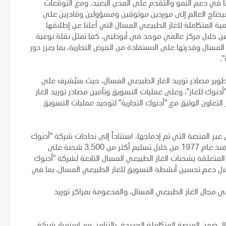
 في دعم النمو والتقدم على المدى البعيد. ومع التوقعات
يحتاج العالم إلى موردين موثوقين ومسؤولين وقادرين على
ية المتكاملة للغاز الطبيعي المسال التي أعلنا عن إطلاقها
 من خلال مركز عالمي موحد في أبوظبي، كما تمثل نقلة نوعية
مسال وقدرتها على الاستفادة من الفرص التجارية، بما يعزز دور
".
وير مصادر توريد الغاز الطبيعي المسال، حيث سيُشرف على
أعمال محفظة الغاز الطبيعي المسال لكل من "XRG" و"أدنوك للغاز"، وعلى عمليات التسويق وتأمين مصادر توريد الغاز
تعاون الوثيق مع "أدنوك التجارية" لتوحيد عمليات التسويق
ر المنصة التي تم إدماجها، استناداً إلى نجاحات شركة "أدنوك
للغاز" في ترسيخ مكانتها كمورّد موثوق للغاز الطبيعي المسال منذ عام 1977 من خلال تسليم أكثر من 3,500 شحنة على
 المتعلقة بشحنات الغاز الطبيعي المسال التابعة لشركة "أدنوك
ن خلال دعم تحسين أنشطة التسويق للغاز الطبيعي المسال، بما في
د المنصة أيضاً من محفظة الأعمال المتنامية لـ "XRG" في مجال الغاز الطبيعي المسال، والمدعومة بمراكز توريد
ل ضمن المنصة المتكاملة الجديدة، بالتزامن مع استمرار شركة