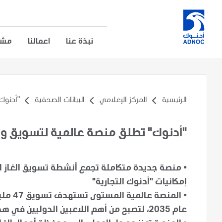
نبذة عنا
اعمالنا
مشار
الرئيسية
المركز الإعلامي
البيانات الصحفية
"أدنوك
"أدنوك" تطلق منصة عالمية لتسويق وتد
•
إمكانيات "أدنوك التجارية"
•
المنصة
عام 2035، لتصبح من أهم اللاعبين الدوليين في هذا المجال