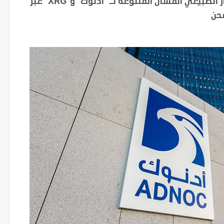
المنصة تعزز وصول العملاء إلى محفظة أعمال الغاز الطبيعي المسال المتنوعة لـ "أدنوك" و"XRG" عبر
شحن