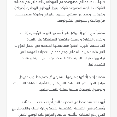
ذاتها. بالإضافة إلى حضورعدد من الموظفين العاملين في مختلف
الشركات التابعة لمجموعة شركة بترول أبوظبي الوطنية (أدنوك)،
وشركائها، وعدد من ممثلي المعهد البترولي وشركة مصدر، وعدد
من وكالات ومسوقي التكنولوجيا.
تماشياً مع تركيز (أدنوك) على أعمدتها الأربعة الرئيسية (الأفراد
والأداء والكفاءة والربحية) ولضمان المحافظة على الميزة
التنافسية، أظهرت (أدكو) مساهمتها المبدعة في العمل الدؤوب
التي قامت من خلاله على جمع معظم التحديات المهمة التي
تواجهها حقولها البرية وذلك للبحث عن حلول حديثة ومتاحة
للتصدي لها.
قدمت إدارة (أدكو) و فريقها التنفيذي كل دعم مطلوب في كل
مراحل الدراسات و التحليلات التي قام بها الاأفراد لمقابلة التحديات
والوصول لتوصيات علمية عملية للتغلب عليها.
أبرزت الدراسة عددا من التحديات التي أُدرِجَت تحت ست فئات
رئيسية وهي، الأنظمة التشغيلية الذكية وإدارة المياه، والتعامل مع
البترول ذو الصفات التآكلية العالية، والمرافق ذات الوضع الأمثل