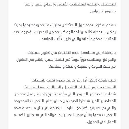
للتشغيل، والتكلفة الاقتصادية المُثلى، وازدحام الحقول الغير
مدروس بالمرافق.
تتمحور فكرة الندوة حول البحث عن تقنيات متاحة وتوظيفها بحيث
يمكن استخدام كلاً منها لمعالجة كل تحد من التحديات المُدرَجة تحت
الفئات المذكورة أعلاه والتي ظهرت أثناء الدراسة.
بالإضافة إلى مساهمة هذه التقنيات في تطويرالعمليات
والمرافق، وستلعب دوراً مهماً في تنفيذ العمل القائم في الحقول
من حيث الجودة والسرعة والدقة والسلامة.
تعتبر شركة (أدكو) أول من قامت بندوة تقنية للمعدات
المستخدمة في عمليات التشغيل والمعالجة السطحية حيث
شملت العديد من العروض التي قُدِّمَت بشرح وافر من قبل عدد من
المحاضرين الذين سلطوا الضوء من خلالها على التحديات الموجودة
والتي تم تصنيفها كما ذُكِرَ سابقاً، بالإضافة إلى تِبان ما تحمله هذه
التحديات معها بشأن فرص التحسين والفوائد التي ستجلبها لكفاءة
العمل في الحقول.