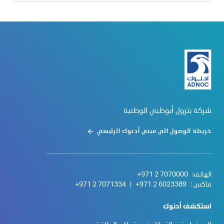
شركة بترول أبوظبي الوطنية
خريطة الوصول الى مبنى أدنوك الرئيسي
الهاتف:
+971 2 7070000
فاكس :
+971 2 6023389
|
+971 2 7071334
استكشف أدنوك