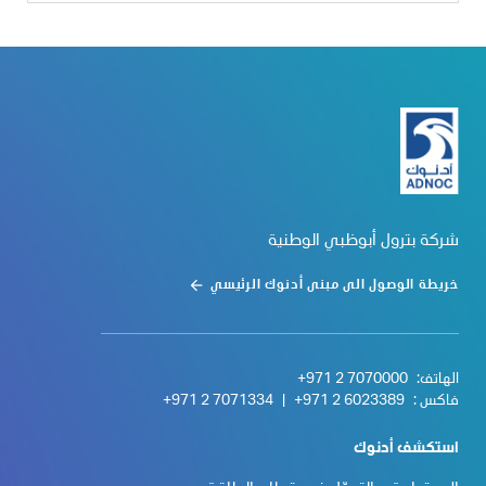
شركة بترول أبوظبي الوطنية
خريطة الوصول الى مبنى أدنوك الرئيسي
الهاتف:
+971 2 7070000
فاكس :
+971 2 6023389
|
+971 2 7071334
استكشف أدنوك