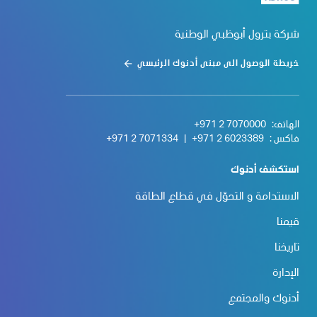
شركة بترول أبوظبي الوطنية
خريطة الوصول الى مبنى أدنوك الرئيسي
الهاتف:
+971 2 7070000
فاكس :
+971 2 6023389
|
+971 2 7071334
استكشف أدنوك
الاستدامة و التحوّل في قطاع الطاقة
قيمنا
تاريخنا
الإدارة
أدنوك والمجتمع