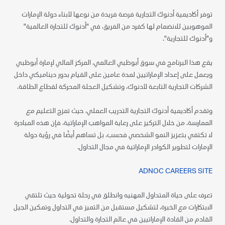
توفر أكاديمية أدنوك التجارية فرصة فريدة من نوعها لأبناء دولة الإمارات
الموهوبين للانضمام لها كفرد من الفريق، في "أدنوك للتجارة العالمية"
و"أدنوك للتجارية".
يقع هذا البرنامج في سوق أبوظبي العالمي، المركز المالي لإمارة أبوظبي
ويعمل على إعداد الإماراتيين لمدة عامين على القيام بدور ديناميكي داخل
الشركات التجارية التابعة لأدنوك، وتشكيل العجلة المحركة لقطاع الطاقة.
وتقدم أكاديمية أدنوك التجارية التدريب العملي، حيث تمزج التعليم مع
الممارسة. من خلال التركيز على رعاية المواهب الإماراتية، فإن هذه المبادرة
لا تكتفي بتعزيز النمو الشخصي فحسب، بل تساهم أيضًا في رؤية دولة
الإمارات لتطوير الكوادر الإماراتية في مجال التداول.
ADNOC CAREERS SITE
تعرف على حياة المتداول المهنيه وانطلق في رحلة تحولية حيث تلتقي
الابتكارات مع الخبرة، لتشكيل مستقبل من التميز في التداول وتمكين الجيل
القادم من القادة الإماراتيين في عالم التجارة والتداول.