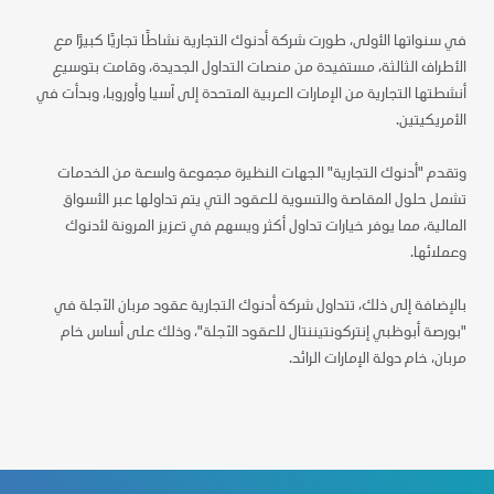
في سنواتها الأولى، طورت شركة أدنوك التجارية نشاطًا تجاريًا كبيرًا مع
الأطراف الثالثة، مستفيدة من منصات التداول الجديدة، وقامت بتوسيع
أنشطتها التجارية من الإمارات العربية المتحدة إلى آسيا وأوروبا، وبدأت في
الأمريكيتين.
وتقدم "أدنوك التجارية" الجهات النظيرة مجموعة واسعة من الخدمات
تشمل حلول المقاصة والتسوية للعقود التي يتم تداولها عبر الأسواق
المالية، مما يوفر خيارات تداول أكثر ويسهم في تعزيز المرونة لأدنوك
وعملائها.
بالإضافة إلى ذلك، تتداول شركة أدنوك التجارية عقود مربان الآجلة في
"بورصة أبوظبي إنتركونتيننتال للعقود الآجلة"، وذلك على أساس خام
مربان، خام دولة الإمارات الرائد.