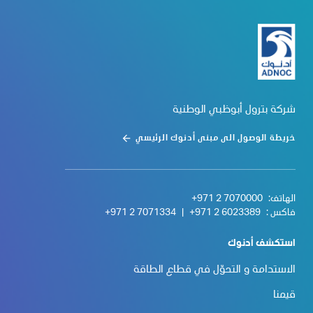
شركة بترول أبوظبي الوطنية
خريطة الوصول الى مبنى أدنوك الرئيسي
الهاتف:
+971 2 7070000
فاكس :
+971 2 6023389
|
+971 2 7071334
استكشف أدنوك
الاستدامة و التحوّل في قطاع الطاقة
قيمنا