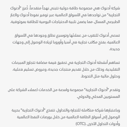
شركة أدنوك هي مجموعة طاقة دولية تتبنى نهجاً متقدماً. تُعزز "أدنوك
التجارية" من تواجدها في الأسواق العالمية عبر توفير نفوط أدنوك والغاز
الطبيعي المسال، مما يضمن تلبية الاحتياجات اليومية للطاقة بموثوقية.
تسعى أدنوك للتقرب من عملائها وتوسيع نطاق وجودها في الأسواق
العالمية، بفتح مكاتب تجارية في آسيا وأوروبا لزيادة الوصول إلى وجهات
جديدة.
تساهم أنشطة أدنوك التجارية في تحقيق قيمة مضافة تتجاوز المبيعات
التقليدية، وذلك من خلال تقديم منتجات جديدة، وعروض تسليم فعلية،
وحلول مالية مثل التحوط.
وتقدم "أدنوك التجارية" مجموعة واسعة من الخدمات لعملاء الشركة على
المستويين المحلي والدولي.
وباعتبارها شركة متكاملة للتجارة والتداول، تتمتع "أدنوك التجارية" بحرية
الوصول إلى أسواق الطاقة العالمية من خلال بورصات النفط العالمية
وأدوات التداول الأخرى .(OTC)