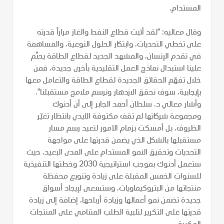
المستدام.
وقال معاليه: "لقد أثبت قطاع النفط والغاز مراراً قدرته
على تخطي التحديات، وابتكار الحلول النوعية، والمساهمة
في تقدم الإنسان، والمشهد الجديد لقطاع الطاقة يحتّم
علينا استبدال نماذج العمل التقليدية بأخرى جديدة، فمن
خلال تفهّم الحقائق الجديدة لقطاع الطاقة والتعامل معها
بإيجابية، سوف نحقق الازدهار ونرسم ملامح مستقبلنا".
وأشار معالي د. سلطان أحمد الجابر إلى أن أدنوك
ومجموعة شركاتها لم تقف مكتوفة الأيدي بانتظار تغيّر
الظروف، بل أمسكت بزمام الأمور لتعيد رسم مسار
مستقبلها بالشكل الذي يضمن قدرتها على مواجهة
التحديات وتحقيق النمو المستدام على المدى البعيد، حيث
ستعمل أدنوك بموجب استراتيجية 2030 وخطتها التنفيذية
للسنوات الخمس المقبلة على زيادة وتنويع محفظة
منتجاتها من البتروكيماويات، وستسعى لإيجاد أسواق
جديدة تضمن نمو أعمالها وزيادة أرباحها، إضافة إلى زيادة
قدرتها على التكرير لتلبية الطلب المتنامي على المنتجات