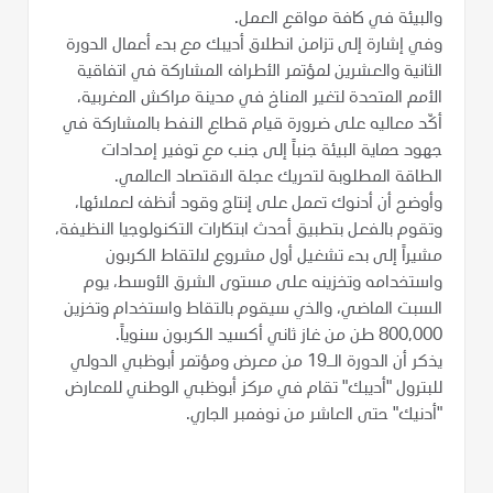
والبيئة في كافة مواقع العمل.
وفي إشارة إلى تزامن انطلاق أديبك مع بدء أعمال الدورة
الثانية والعشرين لمؤتمر الأطراف المشاركة في اتفاقية
الأمم المتحدة لتغير المناخ في مدينة مراكش المغربية،
أكّد معاليه على ضرورة قيام قطاع النفط بالمشاركة في
جهود حماية البيئة جنباً إلى جنب مع توفير إمدادات
الطاقة المطلوبة لتحريك عجلة الاقتصاد العالمي.
وأوضح أن أدنوك تعمل على إنتاج وقود أنظف لعملائها،
وتقوم بالفعل بتطبيق أحدث ابتكارات التكنولوجيا النظيفة،
مشيراً إلى بدء تشغيل أول مشروع لالتقاط الكربون
واستخدامه وتخزينه على مستوى الشرق الأوسط، يوم
السبت الماضي، والذي سيقوم بالتقاط واستخدام وتخزين
800,000 طن من غاز ثاني أكسيد الكربون سنوياً.
يذكر أن الدورة الـ19 من معرض ومؤتمر أبوظبي الدولي
للبترول "أديبك" تقام في مركز أبوظبي الوطني للمعارض
"أدنيك" حتى العاشر من نوفمبر الجاري.