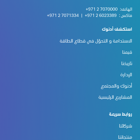
الهاتف:
+971 2 7070000
فاكس :
+971 2 6023389
|
+971 2 7071334
استكشف أدنوك
الاستدامة و التحوّل في قطاع الطاقة
قيمنا
تاريخنا
الإدارة
أدنوك والمجتمع
المشاريع الرئيسية
روابط سريعة
شركائنا
منتجاتنا