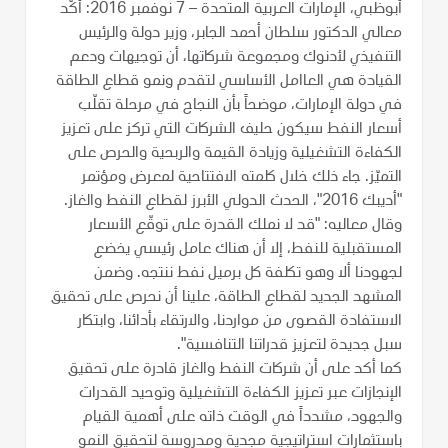
أبوظبي، الإمارات العربية المتحدة – 7 نوفمبر 2016: أكّد
معالي الدكتور سلطان أحمد الجابر، وزير دولة والرئيس
التنفيذي لأدنوك ومجموعة شركاتها، أن توجيهات ودعم
القيادة هي العاامل الأساسي لتقدم ونمو قطاع الطاقة
في دولة الإمارات، موضحاً بأن النجاح في مرحلة تقلّب
أسعار النفط سيكون حليف الشركات التي تركز على تعزيز
الكفاءة التشغيلية وزيادة القيمة والربحية والحرص على
التميّز. جاء ذلك خلال كلمته الافتتاحية لمعرض ومؤتمر
"أديبك 2016"، الحدث الدولي الأبرز لقطاع النفط والغاز.
وقال معاليه: "قد لا نملك القدرة على توقّع الأسعار
المستقبلية للنفط، إلا أن هناك عامل رئيسي يخضع
لجهودنا ألا وهو تكلفة كل برميل نفط ننتجه. وضمن
المشهد الجديد لقطاع الطاقة، علينا أن نحرص على تحقيق
الاستفادة القصوى من مواردنا، والارتقاء بأدائنا، وابتكار
سبل جديدة لتعزيز قدراتنا التنافسية".
كما أكد على أن شركات النفط والغاز قادرة على تحقيق
الإنجازات عبر تعزيز الكفاءة التشغيلية وتوحيد القدرات
والجهود، مشدداً في الوقت ذاته على أهمية القيام
باستثمارات استراتيجية مجدية ومدروسة لتحقيق النمو