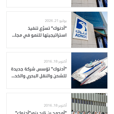
يوليو 21, 2026
"أدنوك" تسرِّع تنفيذ
استراتيجيتها للنمو في مجا...
أكتوبر 18, 2016
"أدنوك" تؤسس شركة جديدة
للشحن والنقل البحري والخد...
أكتوبر 18, 2016
"أمحمد بن زايد يزور"أدنوك"