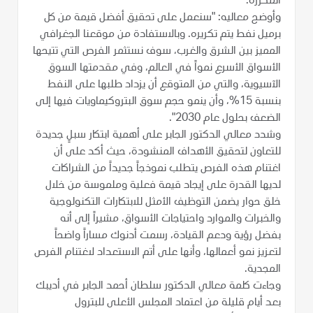
المكررة.
وأوضح معاليه: "سنعمل على تحقيق أفضل قيمة من كل
برميل نفط يتم تكريره. وبالاستفادة من موقعنا الجغرافي
المميز بين الشرق والغرب، سوف نستثمر الفرص التي تتيحها
الأسواق الأسرع نمواً في العالم، وفي مقدمتها السوق
الآسيوية، والتي من المتوقع أن يزداد طلبها على النفط
بنسبة 15%، وأن ينمو حجم سوق البتروكيماويات فيها إلى
الضعف بحلول عام 2030".
وشدد معالي الدكتور الجابر على أهمية ابتكار سبلٍ جديدة
للتعاون لتحقيق الأهداف المنشودة، حيث أكد على أن
اغتنام هذه الفرص يتطلب نموذجاً جديداً من الشراكات
لديها القدرة على إيجاد قيمة فعلية وملموسة من خلال
خلق حوار يضمن التوظيف الأمثل للابتكارات التكنولوجية
والخبرات والموارد واحتياجات الأسواق، مشيراً إلى أنه
بفضل رؤية ودعم القيادة، رسمت أدنوك مساراً واضحاً
لتعزيز نمو أعمالها، وأنها على أتم الاستعداد لاغتنام الفرص
المجدية.
وجاءت كلمة معالي الدكتور سلطان أحمد الجابر في أديبك
بعد أيام قليلة من اعتماد المجلس الأعلى للبترول