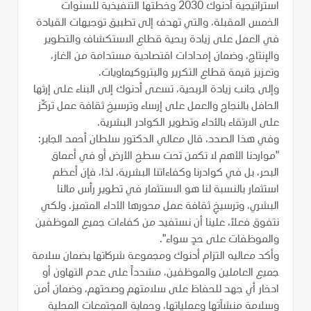
استراتيجية أدنوك 2030 وخطتها التنفيذية للسنوات
الخمس المقبلة، والتي تهدف إلى تطبيق توجيهات القيادة
في العمل على زيادة ربحية قطاع الاستكشاف والتطوير
والإنتاج، وضمان إمدادات اقتصادية مستدامة من الغاز،
وتعزيز قيمة قطاع التكرير والبتروكيماويات.
وإلى جانب زيادة الربحية، تسعى أدنوك إلى البناء على إرثها
الحافل بالنجاح والعمل على إرساء وترسيخ ثقافة عمل تركّز
على الارتقاء بالأداء وتطوير الكوادر البشرية.
وفي هذا الصدد، قال معالي الدكتور سلطان أحمد الجابر:
"مواردنا الأهم لا تكمن تحت سطح الأرض أو في أعماق
البحر، بل في كوادرنا وكفاءاتنا البشرية، لذا، فإن أعظم
استثمار بالنسبة لنا هو الاستثمار في تطويرِ رأس مالنا
البشري، وترسيخِ ثقافة عمل محورها الأداء المتميز. ولكي
نتفوق فعلاً، علينا أن نستفيد من كفاءات جميع الموظفين
والموظفات على حدٍ سواء".
وأكد معاليه التزام أدنوك ومجموعة شركاتها بضمان سلامة
جميع العاملين والموظفين، مشدداً على عدم التهاون أو
ادخار أي جهد للحفاظ على سلامتهم وصحتهم، وضمان أمن
وسلامة منشآتها وعملياتها، وحماية المجتمعات المحلية