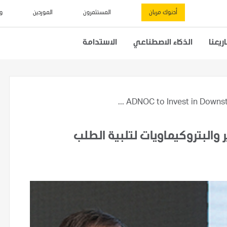
أدنوك مربان
المستثمرون
الموردين
و
يعنا
الذكاء الاصطناعي
الاستدامة
ADNOC to Invest in Downstre
 والبتروكيماويات لتلبية الطلب