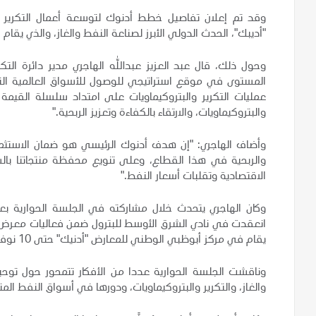
وقد تم إعلان تفاصيل خطط أدنوك لتوسعة أعمال التكرير و
"أديبك"، الحدث الدولي الأبرز لصناعة النفط والغاز، والذي يقام في 
وحول ذلك، قال عبد العزيز عبدالله الهاجري مدير دائرة التكر
المستوى في موقع استراتيجي للوصول للأسواق العالمية الناش
عمليات التكرير والبتروكيماويات على امتداد سلسلة القيمة 
والبتروكيماويات، والارتقاء بالكفاءة وتعزيز الربحية."
وأضاف الهاجري: "إن هدف أدنوك الرئيسي هو ضمان الاستثمار
والربحية في هذا القطاع، وعلى تنويع محفظة منتجاتنا بالش
الاقتصادية وتقلبات أسعار النفط."
وكان الهاجري يتحدث خلال مشاركته في الجلسة الحوارية بع
انعقدت في نادي الشرق الأوسط للبترول ضمن فعاليات معرض ومؤ
يقام في مركز أبوظبي الوطني للمعارض "أدنيك" حتى 10 نوفمبر الجاري.
وناقشت الجلسة الحوارية عددا من الأفكار تتمحور حول توحي
والغاز، والتكرير والبتروكيماويات، ودورها في أسواق النفط المتق