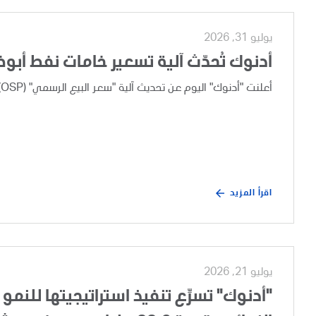
يوليو 31, 2026
أدنوك تُحدّث آلية تسعير خامات نفط أبو
أعلنت "أدنوك" اليوم عن تحديث آلية "سعر البيع الرسمي" (OSP) لخامات نفط أبوظبي، وذلك بعد إجراء مراجعة تجارية دورية.
اقرأ المزيد
يوليو 21, 2026
"أدنوك" تسرِّع تنفيذ استراتيجيتها للنمو 