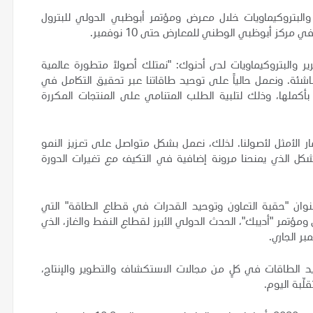
البتروكيماويات خلال معرض ومؤتمر أبوظبي الدولي للبترول
مركز أبوظبي الوطني للمعارض حتى 10 نوفمبر.
ير والبتروكيماويات لدى أدنوك: "نمتلك أصولاً متطورة عالمية
ئة. ونعمل حالياً على توحيد طاقاتنا عبر تحقيق التكامل في
بأكملها، وذلك لتلبية الطلب المتنامي على المنتجات المكررة
 الأمثل لأصولنا. لذلك، نعمل بشكل متواصل على تعزيز النمو
كل الذي يمنحنا مرونة إضافية في التكيف مع تغيرات الدورة
نوان "حقبة التعاون وتوحيد القدرات في قطاع الطاقة" التي
تمر "أديبك"، الحدث الدولي الأبرز لقطاع النفط والغاز، الذي
د الطاقات في كلٍ من مجالات الاستكشاف والتطوير والإنتاج،
لّبة اليوم.