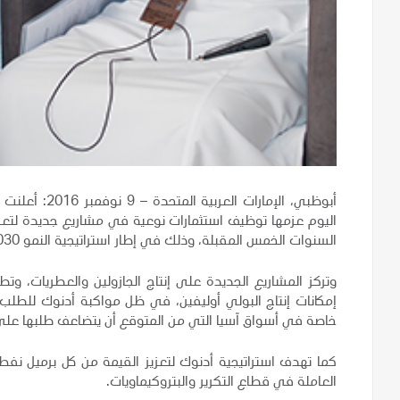
أبوظبي، الإمارات العربية المتحدة – 9 نوفمبر 2016:
أعلنت 
اليوم عزمها توظيف استثمارات نوعية في مشاريع جديدة لتعزيز
السنوات الخمس المقبلة، وذلك في إطار استراتيجية النمو 2030 التي أعلنتها مؤخراً.
وتركز المشاريع الجديدة على إنتاج الجازولين والعطريات، وتط
إمكانات إنتاج البولي أول
ي
فين، في ظل مواكبة أدنوك للطلب المت
خاصة في أسواق آسيا التي من المتوقع أن يتضاعف طلبها على البت
كما تهدف استراتيجية أدنوك لتعزيز القيمة من كل برميل نفط ي
العاملة في قطاع التكرير والبتروكيماويات.