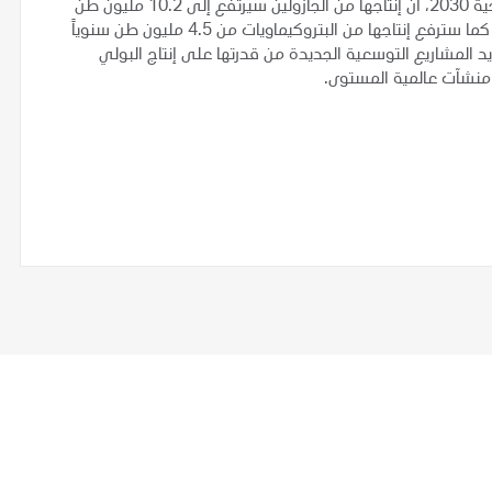
وكانت أدنوك قد أعلنت مؤخراً ضمن خطتها الخمسية واستراتيجية 2030، أن إنتاجها من الجازولين سيرتفع إلى 10.2 مليون طن
إنتاجها من البتروكيماويات من 4.5 مليون طن سنوياً
ى 11.4 مليون طن سنوياً بحلول عام 2025. وستزيد المشاريع التوسعية الجديدة من قدرتها على إنتاج البولي
 منشآت عالمية المستوى.