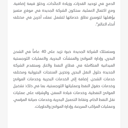
الدمج في توحيد القدرات، وزيادة العائدات، وخلق قيمة إضافية.
ومع اكتمال العملية، ستكون الشركة الجديدة في موقع متميز
يؤهلها لتوسيع نطاق خدماتها لتشمل عملاء آخرين في مختلف
أنحاء العالم".
وستمتلك الشركة الجديدة خبرة تزيد على 40 عاماً في الشحن
البحري، وإدارة الموانئ والمنشآت البحرية، والعمليات اللوجستية
الميدانية المتكاملة في قطاع النفط والغاز. وستقدم الشركة
الجديدة حلول النقل البحري وتخزين المنتجات البترولية ومختلف
خدمات الشحن، إضافة إلى الخدمات البحرية وخدمات الموانئ
وخدمات حقول النفط وعملياتها اللوجستية،
بما في ذلك: تشغيل
الموانئ النفطية، وخدمات قيادة السفن، والإشراف على عمليات
نقل النفط الخام، ونقاط التحميل البحرية، وخدمات صيانة المراسي،
وعمليات المراكب السريعة، وإدارة الموانئ والحاويات.