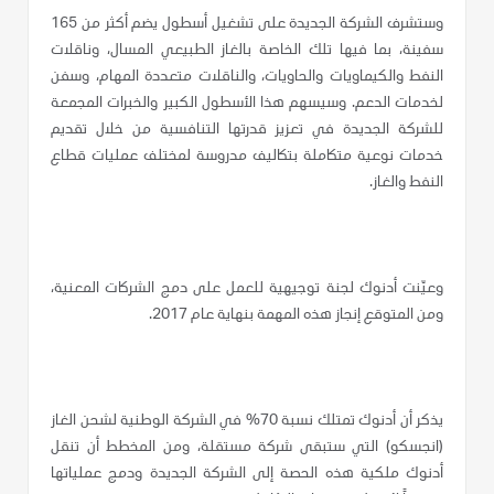
وستشرف الشركة الجديدة على تشغيل أسطول يضم أكثر من 165
سفينة، بما فيها تلك الخاصة بالغاز الطبيعي المسال، وناقلات
النفط والكيماويات والحاويات، والناقلات متعددة المهام، وسفن
لخدمات الدعم. وسيسهم هذا الأسطول الكبير والخبرات المجمعة
للشركة الجديدة في تعزيز قدرتها التنافسية من خلال تقديم
خدمات نوعية متكاملة بتكاليف مدروسة لمختلف عمليات قطاع
النفط والغاز.
وعيّنت أدنوك لجنة توجيهية للعمل على دمج الشركات المعنية،
ومن المتوقع إنجاز هذه المهمة بنهاية عام 2017.
يذكر أن أدنوك تمتلك نسبة 70% في الشركة الوطنية لشحن الغاز
(انجسكو) التي ستبقى شركة مستقلة، ومن المخطط أن تنقل
أدنوك ملكية هذه الحصة إلى الشركة الجديدة ودمج عملياتها