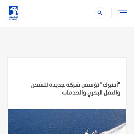
دمج عمليات أدناتكو وإسناد وإرشاد للارتقاء بالأداء وتعزيز الكفاءة
التشغيلية والربحية
search
" />
"أدنوك" تؤسس شركة جديدة للشحن
والنقل البحري والخدمات