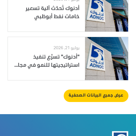
أدنوك تُحدّث آلية تسعير
خامات نفط أبوظبي
يوليو 21, 2026
"أدنوك" تسرِّع تنفيذ
استراتيجيتها للنمو في مجا...
عرض جميع البيانات الصحفية