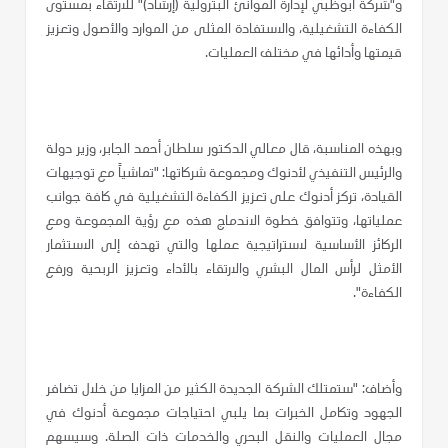
و"شركة أبوظبي لإدارة الموانئ البترولية (إرشاد)" للارتقاء بمستوى
الكفاءة التشغيلية، والاستفادة المثلى من الموارد والأصول وتعزيز
قيمتها وأدائها في مختلف العمليات.
وبهذه المناسبة، قال معالي الدكتور سلطان أحمد الجابر، وزير دولة
والرئيس التنفيذي لأدنوك ومجموعة شركاتها: "تماشياً مع توجيهات
القيادة، تركز أدنوك على تعزيز الكفاءة التشغيلية في كافة جوانب
عملياتها، وتتوافق خطوة الاندماج هذه مع رؤية المجموعة ومع
الركائز الأساسية لاستراتيجية عملها والتي تهدف إلى الاستثمار
الأمثل لرأس المال البشري والارتقاء بالأداء وتعزيز الربحية ورفع
الكفاءة".
وأضاف: "ستمتلك الشركة الجديدة الكثير من المزايا من خلال تضافر
الجهود وتكامل الخبرات بما يلبي احتياجات مجموعة أدنوك في
مجال العمليات والنقل البحري و
ال
خدمات ذات الصلة. وسيسهم