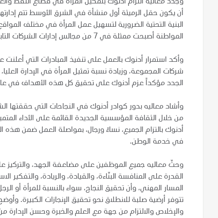
وجدد معاليه التزام أدنوك بتمكين المرأة في قطاع النفط وال
أن يكون حقل الرميثة أول منشأة في الشرق الأوسط تتم إدارتها
البنية التحتية الضرورية لتسهيل عمل المرأة في مختلف المواقع 
المواطنة أصبحت ممثلة في 7 من مجالس إدارات الشركات التابعة لأدنوك وذلك بفضل جدارتها وقدرتها على التميز.
وأكد استمرار أدنوك بالعمل على تنفيذ المبادرات التي أعلنت 
شركات المجموعة، وزيادة نسبة تمثيل المرأة في الإدارة العلي
الجدد مؤكداً عزم أدنوك على تحقيق كل هذه الأهداف في عام 020
وأشاد معاليه بدور كوادر أدنوك في النجاحات التي حققتها ال
من خلال الثقافة المؤسسية الجديدة القائمة على الأداء المتميز 
أدنوك بالتزام الجميع، نساءً ورجال، بمواصلة العمل ضمن هذه ا
في خدمة الوطن.
وحثّ معاليه جميع الموظفين على مضاعفة الجهد، والتركيز على
القدرة على المنافسة البنّاءة، والقيادة، والريادة، والتفكير ا
المسار المهني، وأن تحقيق النجاح، سواء بالنسبة للمرأة أو الرجل، 
تتوفر أرضية صلبة للانطلاق نحو تحقيق الإنجازات الكبيرة. وأوضح
والإخلاص والالتزام من جهة مع العلم والخبرة وحسن الإدارة م