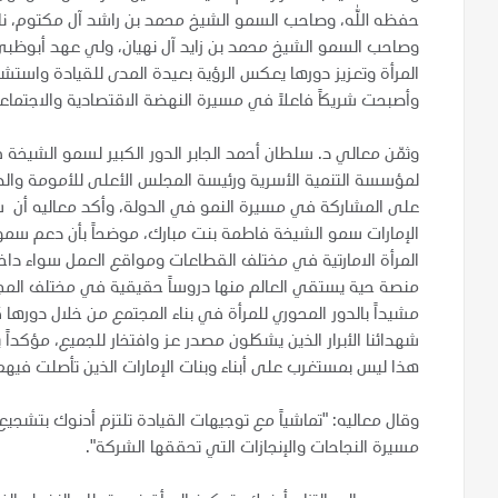
حفظه الله، وصاحب السمو الشيخ محمد بن راشد آل مكتوم، نائب
وصاحب السمو الشيخ محمد بن زايد آل نهيان، ولي عهد أبوظبي ن
المرأة وتعزيز دورها يعكس الرؤية بعيدة المدى للقيادة واستشر
وأصبحت شريكاً فاعلاً في مسيرة النهضة الاقتصادية والاجتماع
وثمّن معالي د. سلطان أحمد الجابر الدور الكبير لسمو الشيخة ف
لمؤسسة التنمية الأسرية ورئيسة المجلس الأعلى للأمومة والط
على المشاركة في مسيرة النمو في الدولة، وأكد معاليه أن شع
الإمارات سمو الشيخة فاطمة بنت مبارك، موضحاً بأن دعم سموها
المرأة الامارتية في مختلف القطاعات ومواقع العمل سواء داخل
منصة حية يستقي العالم منها دروساً حقيقية في مختلف المجال
مشيداً بالدور المحوري للمرأة في بناء المجتمع من خلال دورها ك
شهدائنا الأبرار الذين يشكلون مصدر عز وافتخار للجميع، مؤكداً
هذا ليس بمستغرب على أبناء وبنات الإمارات الذين تأصلت فيهم
وقال معاليه: "تماشياً مع توجيهات القيادة تلتزم أدنوك بتشجيع
مسيرة النجاحات والإنجازات التي تحققها الشركة".