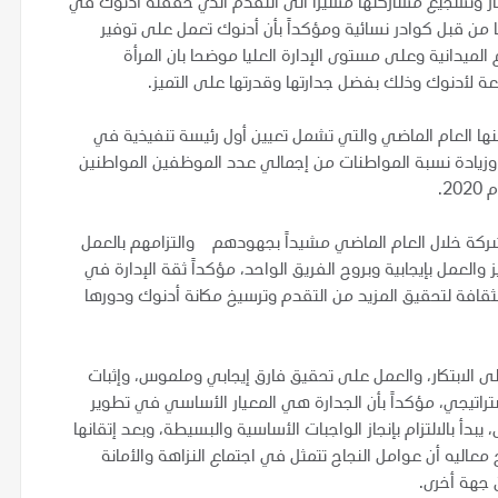
غاز وتشجيع مشاركتها مشيرا الى التقدم الذي حققته أدنوك في
 من قبل كوادر نسائية ومؤكداً بأن أدنوك تعمل على توفير
الميدانية وعلى مستوى الإدارة العليا موضحا بان المرأة
عنها العام الماضي والتي تشمل تعيين أول رئيسة تنفيذية في
ا، وزيادة نسبة المواطنات من إجمالي عدد الموظفين المواطنين
2.
شركة خلال العام الماضي مشيداً بجهودهم والتزامهم بالعمل
والعمل بإيجابية وبروح الفريق الواحد، مؤكداً ثقة الإدارة في
لثقافة لتحقيق المزيد من التقدم وترسيخ مكانة أدنوك ودورها
 الابتكار، والعمل على تحقيق فارق إيجابي وملموس، وإثبات
لاستراتيجي، مؤكداً بأن الجدارة هي المعيار الأساسي في تطوير
يبدأ بالالتزام بإنجاز الواجبات الأساسية والبسيطة، وبعد إتقانها
 معاليه أن عوامل النجاح تتمثل في اجتماع النزاهة والأمانة
ن جهة أخرى.