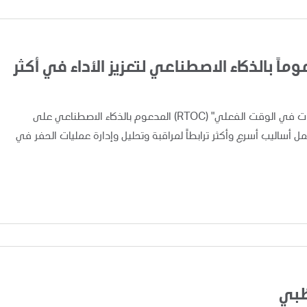
اً بالذكاء الاصطناعي لتعزيز الأداء في أكثر
أعلنت "أدنوك" اليوم عن تطبيق ونشر نظام "مركز متابعة العمليات في الوقت الفعلي" (RTOC) المدعوم بالذكاء الاصطناعي على
 مما يوفر لفرق العمل أساليب أسرع وأكثر ترابطاً لمراقبة وتحليل وإدارة عمليات الحفر في
ظبي