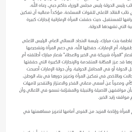
 رئيس الدولة رئيس مجلس الوزراء حاكم دبي، رعاه الله،
ائب القائد الأعلى للقوات المسلحة، مؤكداً معاليه أن تمكين
افها للمستقبل، حيث حققت المرأة الإماراتية إنجازات كبيرة
ية التي تشهدها الدولة.
اطمة بنت مبارك، رئيسة الاتحاد النسائي العام، الرئيس الأعلى
فولة، أم الإمارات، حفظها الله، في دعم المرأة وتشجيعها
ار "المرأة شريكة في الخير والعطاء" شعار مبارك أطلقته أم
 قد عزز المكانة المتقدمة والإنجازات الكبيرة التي حققتها
 الدولة أو في المحافل الدولية، وأن دولة الإمارات أصبحت
ات وبالأخص في تمكين المرأة وتعزيز دورها في بناء الوطن،
أم، ومعرباً عن أسمى معاني الفخر والاعتزاز والتقدير لأمهات
 بأن مواقفهن الأصيلة والنبيلة والمشرّفة تسمو في الأعالي وأن
 مواقف زايد الخير.
 المرأة وإتاحة المزيد من الفرص أمامها لتعزيز مساهمتها في