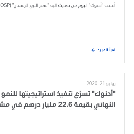
أعلنت "أدنوك" اليوم عن تحديث آلية "سعر البيع الرسمي" (OSP) لخامات نفط أبوظبي، وذلك بعد إجراء مراجعة تجارية دورية.
اقرأ المزيد
يوليو 21, 2026
"أدنوك" تسرِّع تنفيذ استراتيجيتها للنمو 
النهائي بقيمة 22.6 مليار درهم في مشروع تطوير الغطاء الغازي لحقل أم الشيف