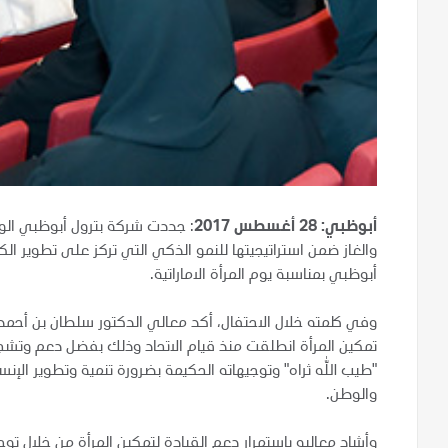
أبوظبي: 28 أغسطس 2017
: جددت شركة بترول أبوظبي الوط
والغاز ضمن استراتيجيتها للنمو الذكي التي تركز على تطوير ال
أبوظبي بمناسبة يوم المرأة الاماراتية.
وفي كلمته خلال الاحتفال، أكد معالي الدكتور سلطان بن أحمد ا
تمكين المرأة انطلقت منذ قيام الاتحاد وذلك بفضل دعم وتشجي
"طيب الله ثراه" وتوجيهاته الحكيمة بضرورة تنمية وتطوير الإنسا
والوطن.
وأشاد معاليه باستمرار دعم القيادة لتمكين المرأة من خلال تو