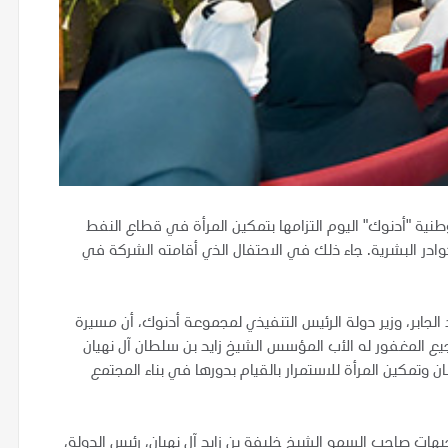
نية "أدنوك" اليوم التزامها بتمكين المرأة في قطاع النفط
كوادر البشرية. جاء ذلك في الاحتفال الذي أقامته الشركة في
لجابر، وزير دولة الرئيس التنفيذي لمجموعة أدنوك، أن مسيرة
ع المغفور له الأب المؤسس الشيخ زايد بن سلطان آل نهيان
ن وتمكين المرأة للاستمرار بالقيام بدورها في بناء المجتمع
جيهات صاحب السمو الشيخ خليفة بن زايد آل نهيان، رئيس الدولة،