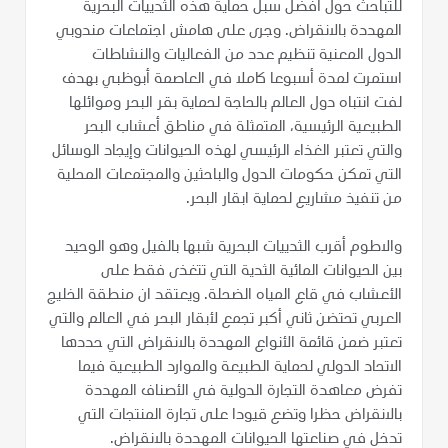
للتباحث حول أفضل سبل حماية هذه الثدييات البحرية
المهددة بالانقراض. وجرى على هامش اجتماعات مندوبي
الدول المعنية تنظيم عدد من الفعاليات والنشاطات
استمرت لمدة أسبوعا كاملا في العاصمة أبوظبي بهدف
لفت انتباه دول العالم بالحاجة لحماية بقر البحر وموائلها
الطبيعية الرئيسية، المتمثلة في مناطق أعشاب البحر
والتي تعتبر الغذاء الرئيسي لهذه الحيوانات وإيجاد الوسائل
التي تمكن حكومات الدول والباحثين والمجتمعات المحلية
من تنفيذ مشاريع لحماية ابقار البحر.
والاطوم أقرب الثدييات البحرية شبها بالفيل وهو الوحيد
بين الحيوانات المائية الثدية التي تتغذى فقط على
الأعشاب في قاع المياه الضحلة. ويعتقد ان منطقة الخليج
العربي تحتضن ثاني أكبر تجمع لأبقار البحر في العالم والتي
تعتبر ضمن قائمة الأنواع المهددة بالانقراض التي حددها
الاتحاد الدولي لحماية الطبيعة والموارد الطبيعية فيما
تفرض معاهدة التجارة الدولية في الأصناف المهددة
بالانقراض حظرا وتضع قيودا على تجارة المنتجات التي
تدخل في صناعتها الحيوانات المهددة بالانقراض.