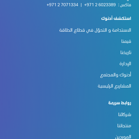
فاكس :
+971 2 6023389
|
+971 2 7071334
استكشف أدنوك
الاستدامة و التحوّل في قطاع الطاقة
قيمنا
تاريخنا
الإدارة
أدنوك والمجتمع
المشاريع الرئيسية
روابط سريعة
شركائنا
منتجاتنا
الموردين