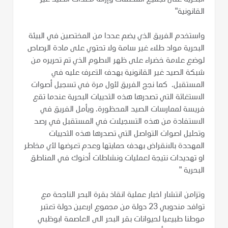
القانونية"
واستخدم الفريق الذي يضم عددا من المختصين في البيئة
البحرية مواد طلاء غير سامة ولا تحتوي على مادة الرصاص
لوضع علامة خضراء على ظهر الاطوم الذي تم تحريره من
شبكة الصيد غير القانونية بهدف التعرف عليه في
المستقبل. كما نجح الفريق لأول مرة في تسجيل أصوات
الاستغاثة التي تصدرها هذه الثدييات البحرية عندما تقع
فريسة لممارسات الصيد المحظورة. ويأمل الفريق في
الاستفادة من هذه التسجيلات في المستقبل في رصد
وتحليل اصوات التواصل التي تصدرها هذه الثدييات
المهددة بالانقراض بهدف حمايتها وعدم تعرضها لأي مخاطر
او تهديدات نتيجة لعمليات ونشاطات أدنوك في المناطق
البحرية "
وتزامن انتشار اخبار عملية انقاذ بقرة البحر الناجحة مع
توافد مندوبي 23 دولة من مجموع اربعين دولة تعتبر
موطنا طبيعيا لحيوانات بقر البحر الى العاصمة ابوظبي