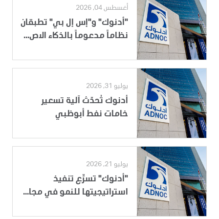
أغسطس 04, 2026
"أدنوك" و"إس إل بي" تطبقان
نظاماً مدعوماً بالذكاء الاص...
يوليو 31, 2026
أدنوك تُحدّث آلية تسعير
خامات نفط أبوظبي
يوليو 21, 2026
"أدنوك" تسرِّع تنفيذ
استراتيجيتها للنمو في مجا...