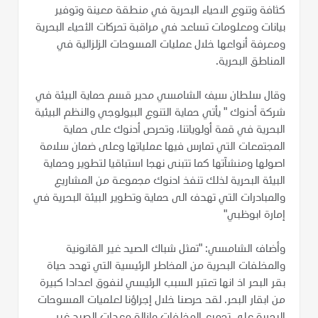
كثافة وتنوع الاحياء البحرية في منطقة معينة وتوفير
بيانات ومعلومات تساعد في مراقبة تحركات الأحياء البحرية
ومعرفة أنواعها خلال عمليات المسوحات الزلزالية في
المناطق البحرية.
وقال سلطان سيف الشامسي مدير قسم حماية البيئة في
شركة أدنوك " يأتي حماية التنوع البيولوجي والنظم البيئية
البحرية في قمة أولوياتنا، وتحرص أدنوك على حماية
المجتمعات التي تمارس فيها عملياتها وعلى ضمان سلامة
اصولها ومنشآتها كما تتبنى نهجا استباقيا لتطوير وحماية
البيئة البحرية لذلك تنفذ ادنوك مجموعة من المشاريع
والمبادرات التي تهدف الى حماية وتطوير البيئة البحرية في
إمارة ابوظبي"
وأضاف الشامسي: "تمثل شباك الصيد غير القانونية
والمخلفات البحرية من المخاطر الرئيسية التي تهدد حياة
بقر البحر اذ انها تعتبر السبب الرئيسي لنفوق اعدادا كبيرة
من ابقار البحر. لقد حرصنا خلال إجراؤنا لعلميات المسوحات
البحرية على تجميع المخلفات وإزالة معدات الصيد غير