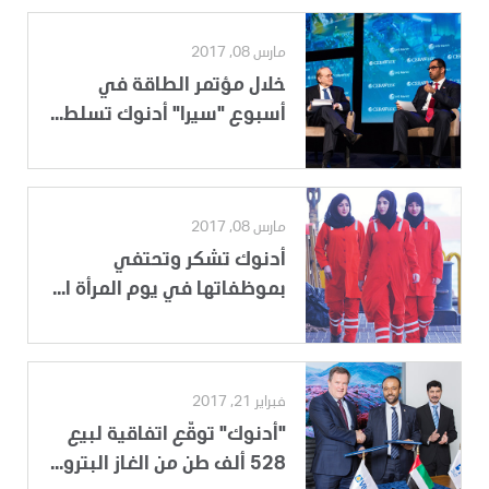
مارس 08, 2017
خلال مؤتمر الطاقة في
أسبوع "سيرا" أدنوك تسلط...
مارس 08, 2017
أدنوك تشكر وتحتفي
بموظفاتها في يوم المرأة ا...
فبراير 21, 2017
"أدنوك" توقّع اتفاقية لبيع
528 ألف طن من الغاز البترو...