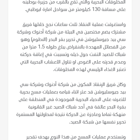
المخلوقات البحرية والتي تقع بالقرب من جزيرة بوطينه
على مسافة 130 كيلومتر من سواحل امارة ابوظبي.
واستغرقت عملية الانقاذ ثلاث ساعات نجح خلالها فريق
مشترك يضم مختصين في البيئة من شركة أدنوك وشركة
سي بيد جيوسليوشن في تحرير بقر البحر (الاطوم) وهو
من الفصائل المهددة بالانقراض يبلغ طوله 1.5 مترا من
شباك للصيد التفت حول ذيله وتسببت في إعاقة حركته
وعدم قدرته على الغوص او تناول الأعشاب البحرية التي
تعتبر الغذاء الرئيسي لهذه المخلوقات.
وكان فريق الإنقاذ المكون من شركة أدنوك وشركة سي
بيد جيوسليوشن قد عثر اثناء قيامه بعمليات مسح بحرية
للتعرف على الاحياء البحرية الموجودة في المنطقة على
بقرة البحر عالقة في أحد شباك الصيد غير القانونية
منهكة تماما وعاجزة عن الحركة نتيجة لمحاولتها المستمرة
تحرير نفسها من شبكة الصيد.
وتستخدم عمليات المسح من هذا النوع بهدف تقدير