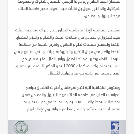
سلطان أحمد الجابر، وزير دولة الرئيس التنفيذي لأدنوك ومجموعة
شركاتها، والدكتور سهل بن نشأت عبد الجواد، مدير جامعة الملك
فهد للبترول والمعادن.
وتشمل الاتفاقية الإطارية دراسة التعاون بين أدنوك وجامعة الملك
فهد للبترول والمعادن في مجالات البحث والتطوير وتعزيز استخراج
النفط وتحسين عمليات تطوير الحقول وتعزيز القيمة من معالجة
النفط والغاز في مجال التكرير والبتروكيماويات، والتي ستسهم في
الارتقاء بالأداء وتعزيز عوائد الأصول ورأس المال بما يتماشى مع
استراتيجية أدنوك المتكاملة 2030 للنمو الذكي الرامية إلى تحقيق
أقصى قيمة في كافة جوانب ومراحل الأعمال.
وستوفر الاتفاقية آلية تتيح لموظفي أدنوك الالتحاق ببرامج
الدراسات العليا في جامعة الملك فهد للبترول والمعادن ضمن
تخصصات النفط والغاز الأساسية، والانخراط في دورات تدريبية
لاكتساب خبرات قيّمة وصقل وتطوير مواهبهم وإبداعاتهم.