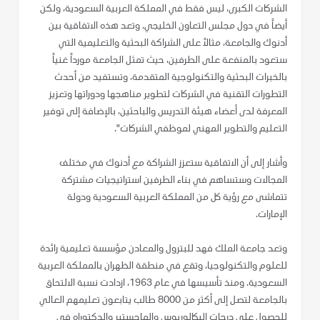
الشركات الكبرى، ليس فقط في المملكة العربية السعودية، ولكن
أيضاً في دول مجلس التعاون الخليجي. وتعد هذه الاتفاقية بين
أدنوك والجامعة، مثالاً على الشراكة البحثية والتعليمية التي
ستعود بالمنفعة على الطرفين، حيث تمثل الجامعة مورداً غنياً
بالخبرات البحثية والتكنولوجية المتقدمة، وتستفيد من أحدث
التطورات التقنية في الشركات لتطوير مناهجها ودوراتها وتعزيز
المعرفة لدى أعضاء هيئة التدريس والباحثين، بالإضافة إلى توفير
التعليم والتطوير المهني لموظفي الشركات".
وأشار إلى أن الاتفاقية ستعزز الشراكة مع أدنوك في مختلف
المجالات وستساهم في بناء الطرفين استراتيجيات مشتركة
تتماشى مع رؤية كل من المملكة العربية السعودية ودولة
الإمارات.
وتعد جامعة الملك فهد للبترول والمعادن مؤسسة تعليمية رائدة
للعلوم والتكنولوجيا، وتقع في منطقة الظهران بالمملكة العربية
السعودية. ومنذ تأسيسها في عام 1963، ازدادت نسبة الالتحاق
بالجامعة لتصل إلى أكثر من 8000 طالب يتابعون تعليمهم العالي
للحصول على درجات البكالوريوس والماجستير والدكتوراه في