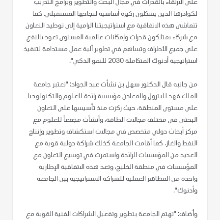
على الارتقاء بالقدرات في مجال البحث والتطوير وبرامج التدريب
لكوادرها الذين يشكلون ركيزة أساسية لنجاحها المستقبلي. كما
تتماشى هذه الاتفاقية مع استراتيجيتنا الرامية إلى توطيد التعاون
مع شركاء يمتلكون قدرات وإمكانات عالمية المستوى تعود بالنفع
على جميع الأطراف وتساهم في تطوير آلية عمل مستدامة لتنفيذ
استراتيجية أدنوك المتكاملة 2030 للنمو الذكي".
من جانبه قال الدكتور سهل بن نشأت عبد الجواد: "تعتبر جامعة
الملك فهد للبترول والمعادن مؤسسة رائدة للعلوم والتكنولوجيا
على مستوى المنطقة، حيث ركزت منذ تأسيسها على التعاون
البحثي في مختلف مجالات الطاقة، وأنشأت مجمعاً للعلوم مع
مركز أبحاث دولي متخصص في مجالات استكشاف وتطوير وإنتاج
النفط والغاز، كما أقامت الجامعة كذلك شراكة دولية قوية مع
العديد من المؤسسات الرائدة واستمرت في توسيع التعاون مع
المؤسسات في منطقة الخليج، وتعد هذه الاتفاقية الإطارية
واحدة من المظاهر العملية للشراكة الاستراتيجية بين الجامعة
وأدنوك".
وأضاف: "تهتم الجامعة بتطوير وتفعيل الشراكات الفنية القوية مع