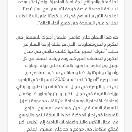
المتكاملة والمواقع الجغرافية المتميزة. ونحن نعتبر هذه
الشراكة الجديدة فرصة فريدة تتماشى مع استراتيجيتنا
العالمية التي ستساهم في تعزيز قدرتنا على تلبية الطلب
المتزايد على الأسمدة في جميع أنحاء العالم".
جاء هذا الاتفاق على هامش ملتقى أدنوك للاستثمار في
التكرير والبتروكيماويات، الذي تم خلاله إزاحة الستار عن
خطط "أدنوك" لتعزيز مكانتها كلاعب عالمي في مجال
التكرير والصناعات البتروكيماوية، وزيادة القيمة من كل
برميل يتم إنتاجه بما يعود بالفائدة على دولة الإمارات
وأدنوك وشركائها. كما وتتماشى مذكرة التفاهم مع
استراتيجية "أدنوك" المتكاملة 2030 للنمو الذكي الرامية
إلى تعزيز الربحية في مجال الاستكشاف والتطوير والإنتاج،
وزيادة القيمة في مجال التكرير والبتروكيماويات، وضمان
إمدادات اقتصادية ومستدامة من الغاز، مدعومة بتعزيز
التسويق الاستباقي المرن. وستدعم المشاريع المزمع
تنفيذها في إطار المذكرة خطط الشركة للنمو والتوسع
في مجال التكرير والبتروكيماويات الرامية إلى تطوير أكبر
مُجمّع متكامل في موقع واحد على مستوى العالم