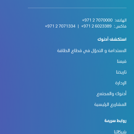
الهاتف:
+971 2 7070000
فاكس :
+971 2 6023389
|
+971 2 7071334
استكشف أدنوك
الاستدامة و التحوّل في قطاع الطاقة
قيمنا
تاريخنا
الإدارة
أدنوك والمجتمع
المشاريع الرئيسية
روابط سريعة
شركائنا