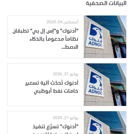
البيانات الصحفية
أغسطس 04, 2026
"أدنوك" و"إس إل بي" تطبقان
نظاماً مدعوماً بالذكاء
الاصط...
يوليو 31, 2026
أدنوك تُحدّث آلية تسعير
خامات نفط أبوظبي
يوليو 21, 2026
"أدنوك" تسرِّع تنفيذ