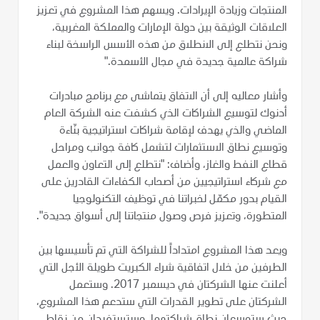
المنتجات وزيادة الإيرادات. ويسهم هذا المشروع في تعزيز
العلاقات الوثيقة بين دولة الإمارات والمملكة المغربية،
ونحن نتطلع إلى الانطلاق من هذه الأسس الراسخة لبناء
شراكة عالمية جديدة في مجال الأسمدة."
وأشار معاليه إلى أن الاتفاق يتماشى مع برنامج مبادرات
أدنوك لتوسيع الشراكات الذي كشفت عنه الشركة العام
الماضي والذي يهدف لإقامة شراكات استراتيجية بنّاءة
وتوسيع نطاق الاستثمارات لتشمل كافة جوانب ومراحل
قطاع النفط والغاز، وأضاف: "نتطلع إلى التعاون والعمل
مع شركاء استراتيجيين من أصحاب الكفاءات القادرين على
القيام بدور مكمّل لخبراتنا في توظيف التكنولوجيا
المتطورة، وتعزيز فرص وصول منتجاتنا إلى أسواق جديدة".
ويعد هذا المشروع امتداداً للشراكة التي تم تأسيسها بين
الطرفين من خلال اتفاقية شراء الكبريت طويلة الأجل التي
أعلنت عنها الشركتان في ديسمبر 2017. وستعمل
الشركتان على تطوير القدرات التي ستدعم هذا المشروع،
حيث ستوسعان نطاق شراكتهما، وستستفيدان من نقاط