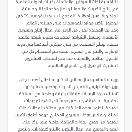
التنافسية لكلتا الشركتين والمتمثلة بخبرات أدنوك العالمية
في إنتاج الكبريت والأمونيا والغاز وخدماتها اللوجستية
المتطورة، وبين إمكانية "المجمع الشريف للفوسفات" في
الوصول لأكبر موارد للفوسفات على مستوى العالم
وخبراتها الممتدة لقرن من الزمن في مجال إنتاج وتسويق
الأسمدة. وتشمل الشراكة المقترحة تطوير شركة عالمية
جديدة لإنتاج الأسمدة من خلال مركزين أحدهما في دولة
الإمارات والآخر في المغرب، بحيث يتم استخدام كل من
الأصول القائمة والجديدة مما يتيح لمنتجات المشروع
المشترك الوصول إلى الأسواق العالمية.
وبهذه المناسبة قال معالي الدكتور سلطان أحمد الجابر،
وزير دولة الرئيس التنفيذي لأدنوك ومجموعة شركاتها:
"تمتلك دولة الإمارات علاقات وثيقة وخاصة مع المملكة
المغربية الشقيقة، ونسعى دوماً إلى تنفيذ توجيهات
القيادة بتطوير هذه العلاقات في مختلف المجالات ذات
الصلة. ويعكس هذا المشروع المقترح جهود أدنوك لتعزيز
القيمة من جميع الموارد المتاحة، خاصة فيما نركز على
النمو والتوسع في مجال التكرير والبتروكيماويات، وتنويع