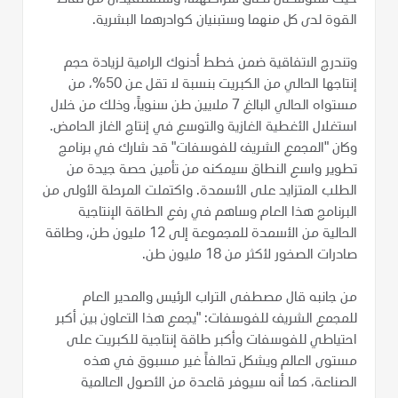
القوة لدى كل منهما وستبنيان كوادرهما البشرية.
وتندرج الاتفاقية ضمن خطط أدنوك الرامية لزيادة حجم
إنتاجها الحالي من الكبريت بنسبة لا تقل عن 50%، من
مستواه الحالي البالغ 7 ملايين طن سنوياً، وذلك من خلال
استغلال الأغطية الغازية والتوسع في إنتاج الغاز الحامض.
وكان "المجمع الشريف للفوسفات" قد شارك في برنامج
تطوير واسع النطاق سيمكنه من تأمين حصة جيدة من
الطلب المتزايد على الأسمدة. واكتملت المرحلة الأولى من
البرنامج هذا العام وساهم في رفع الطاقة الإنتاجية
الحالية من الأسمدة للمجموعة إلى 12 مليون طن، وطاقة
صادرات الصخور لأكثر من 18 مليون طن.
من جانبه قال مصطفى التراب الرئيس والمدير العام
للمجمع الشريف للفوسفات: "يجمع هذا التعاون بين أكبر
احتياطي للفوسفات وأكبر طاقة إنتاجية للكبريت على
مستوى العالم ويشكل تحالفاً غير مسبوق في هذه
الصناعة، كما أنه سيوفر قاعدة من الأصول العالمية