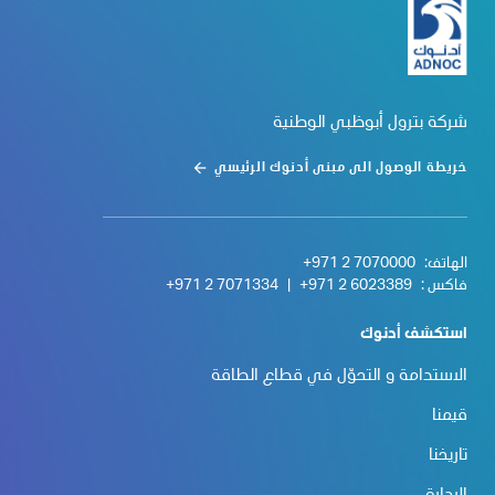
شركة بترول أبوظبي الوطنية
خريطة الوصول الى مبنى أدنوك الرئيسي
الهاتف:
+971 2 7070000
فاكس :
+971 2 6023389
|
+971 2 7071334
استكشف أدنوك
الاستدامة و التحوّل في قطاع الطاقة
قيمنا
تاريخنا