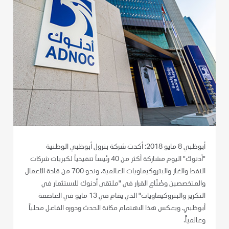
أبوظبي 8 مايو 2018: أكدت شركة بترول أبوظبي الوطنية
"أدنوك" اليوم مشاركة أكثر من 40 رئيساً تنفيذياً لكبريات شركات
النفط والغاز والبتروكيماويات العالمية، ونحو 700 من قادة الأعمال
والمتخصصين وصُنّاع القرار في "ملتقى أدنوك للاستثمار في
التكرير والبتروكيماويات" الذي يقام في 13 مايو في العاصمة
أبوظبي. ويعكس هذا الاهتمام مكانة الحدث ودوره الفاعل محلياً
وعالمياً.