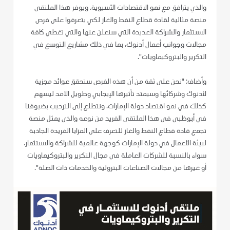
والذي يترافق مع نمو الاقتصادات الآسيوية. ويوفر هذا الملتقى
منصة مثالية لقادة قطاع النفط والغاز لكي يتعرفوا على فرص
الاستثمار والشراكة العديدة التي سنعلن عنها والتي تغطي كافة
مجالات وجوانب أعمال أدنوك، بما في ذلك مشاريع التوسع في
التكرير والبتروكيماويات".
وأضاف: "نحن على ثقة من أن هذه الفرص ستحقق عوائد مجزية
لأدنوك وشركائها وسيمتد تأثيرها الإيجابي وطويل الأمد ليسهم
كذلك في نمو اقتصاد دولة الإمارات. ونتطلع إلى الترحيب بضيوفنا
في أبوظبي في هذا الملتقى الفريد من نوعه والذي يمثل منصة
تجمع قادة قطاع النفط والغاز للتعرف على المزايا الفريدة الجاذبة
لبيئة الأعمال في دولة الإمارات كوجهة عالمية للشراكة والاستثمار،
سواء بالنسبة للشركات العاملة في مجال التكرير والبتروكيماويات
أو غيرها من مجالات الصناعات البترولية والخدمات ذات الصلة".