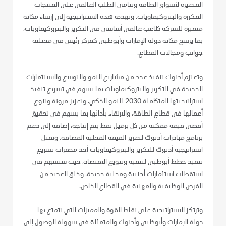
المتغيرة لأسواق الطاقة وتنامي الطلب العالمي على المنتجات
المكررة والبتروكيماويات. وتهدف هذه الاستراتيجية إلى إرساء مكانة
متميزة للشركة كلاعب عالمي أساسي في التكرير والبتروكيماويات،
بما يرسخ مكانة دولة الإمارات وأبوظبي كمركز رئيس في مختلف
جوانب ومجالات القطاع.
وتعتزم أدنوك تنفيذ عدد من مشاريع النمو والتوسع والاستثمارات
الجديدة في التكرير والبتروكيماويات بما يسهم في تسريع تنفيذ
استراتيجيتها المتكاملة 2030 للنمو الذكي، وتعزيز مرونة وتنوع
أعمالها في قطاع الطاقة، والارتقاء بأدائها بما يسهم في تحقيق
أقصى قيمة ممكنة من كل برميل نفط يتم إنتاجه، إضافة إلى دعم
برنامج مبادرات أدنوك لتعزيز القيمة المحلية المضافة. وتمثل
استراتيجية أدنوك للتكرير والبتروكيماويات أحد محفزات تسريع
تنفيذ خطط أبوظبي لتنمية وتنويع الاقتصاد، حيث ستسهم في
استقطاب استثمارات أجنبية ومحلية جديدة، وخلق العديد من
الفرص الوظيفية والمهنية في القطاع الخاص.
وترتكز الاستراتيجية على نقاط القوة والمميزات التي تتمتع بها
دولة الإمارات وأبوظبي وأدنوك والمتمثلة في سهولة الوصول إلى