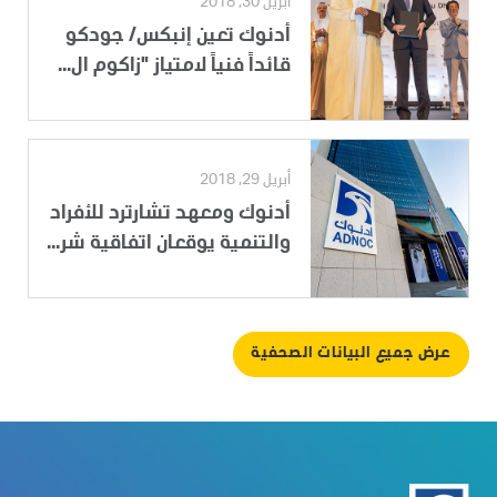
أبريل 30, 2018
أدنوك تعين إنبكس/ جودكو
قائداً فنياً لامتياز "زاكوم ال...
أبريل 29, 2018
أدنوك ومعهد تشارترد للأفراد
والتنمية يوقعان اتفاقية شر...
عرض جميع البيانات الصحفية