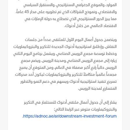
الموارد، والموقع الجغرافي الاستراتيجي، والاستقرار السياسي
والاقتصادي، ونموذج الشراكات الذي تم تطويره على مدار 45 عاماً،
مما يبرز الدور الاستراتيجي الذي تضطلع به دولة الإمارات في
الاقتصاد العالمي من خلال أدنوك.
ويتضمن جدول أعمال اليوم الأول للملتقى عدداً من جلسات
النقاش، وإطلاق استراتيجية أدنوك الجديدة للتكرير والبتروكيماويات
وخطط توسعة مجمع الرويس الصناعي. ويشمل برنامج اليوم الثاني
زيارة إلى مجمع الرويس الصناعي ومدينة الرويس. ويضم مجمع
الرويس حالياً رابع أكبر مصفاة في العالم، ومن المتوقع أن يصبح
مجمعاً عالمياً متكاملاً للتكرير والبتروكيماويات ليكون أحد محركات
تسريع تنفيذ استراتيجية أدنوك ويسهم في دعم النمو والتطور
المتسارع لمدينة الرويس.
يشار إلى أن جدول أعمال ملتقى أدنوك للاستثمار في التكرير
والبتروكيماويات متوفر عبر الرابط التالي:
.
https://adnoc.ae/ar/downstream-investment-forum