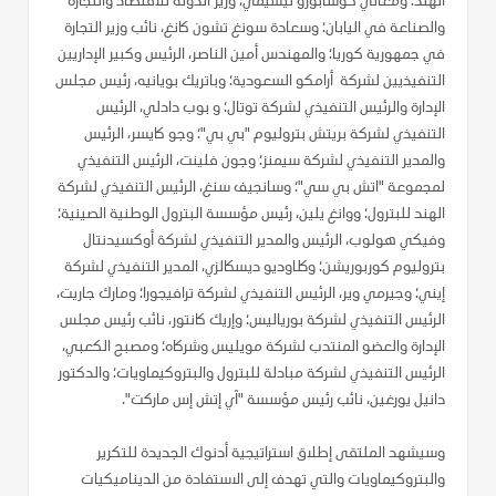
الهند؛ ومعالي كوسابورو نيشيمي، وزير الدولة للاقتصاد والتجارة
والصناعة في اليابان؛ وسعادة سونغ تشون كانغ، نائب وزير التجارة
في جمهورية كوريا؛ والمهندس أمين الناصر، الرئيس وكبير الإداريين
التنفيذيين لشركة أرامكو السعودية؛ وباتريك بويانيه، رئيس مجلس
الإدارة والرئيس التنفيذي لشركة توتال؛ و بوب دادلي، الرئيس
التنفيذي لشركة بريتش بتروليوم "بي بي"؛ وجو كايسر، الرئيس
والمدير التنفيذي لشركة سيمنز؛ وجون فلينت، الرئيس التنفيذي
لمجموعة "اتش بي سي"؛ وسانجيف سنغ، الرئيس التنفيذي لشركة
الهند للبترول؛ ووانغ يلين، رئيس مؤسسة البترول الوطنية الصينية؛
وفيكي هولوب، الرئيس والمدير التنفيذي لشركة أوكسيدنتال
بتروليوم كوربوريشن؛ وكلاوديو ديسكالزي، المدير التنفيذي لشركة
إيني؛ وجيرمي وير، الرئيس التنفيذي لشركة ترافيجورا؛ ومارك جاريت،
الرئيس التنفيذي لشركة بورياليس؛ وإريك كانتور، نائب رئيس مجلس
الإدارة والعضو المنتدب لشركة مويليس وشركاه؛ ومصبح الكعبي،
الرئيس التنفيذي لشركة مبادلة للبترول والبتروكيماويات؛ والدكتور
دانيل يورغين، نائب رئيس مؤسسة "آي إتش إس ماركت".
وسيشهد الملتقى إطلاق استراتيجية أدنوك الجديدة للتكرير
والبتروكيماويات والتي تهدف إلى الاستفادة من الديناميكيات