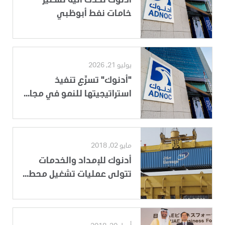
أدنوك تُحدّث آلية تسعير
خامات نفط أبوظبي
يوليو 21, 2026
"أدنوك" تسرِّع تنفيذ
استراتيجيتها للنمو في مجا...
مايو 02, 2018
أدنوك للإمداد والخدمات
تتولى عمليات تشغيل محط...