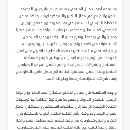
وستقوم أدنوك خلال الملتقى باستعراض استراتيجيتها الجديدة
للنمو والتوسع في مجال التكرير والبتروكيماويات، والكشف عن
المخطط الرئيسي للاستثمار في توسعة وتطوير مجمع الرويس
الصناعي، كما ستطلق عدداً من مبادرات الشراكة والاستثمار محلياً
ودولياً والتي تهدف لتوسيع نطاق الشراكات وجذب المزيد من
الاستثمارات في كافة جوانب ومراحل التكرير والبتروكيماويات.
ويتيح الملتقى مناسبة لتعريف قادة القطاع العالميين على المزايا
الفريدة التي توفرها دولة الإمارات وأبوظبي كوجهة مفضّلة
للاستثمار والشراكات الاستراتيجة، والتي تشمل الموقع الجغرافي
المتميز وبيئة العمل المستقرة، إضافة إلى سجل حافل بالنجاح في
إرساء شراكات استراتيجية راسخة وطويلة الأمد.
وبهذه المناسبة قال معالي الدكتور سلطان أحمد الجابر، وزير دولة
الرئيس التنفيذي لأدنوك ومجموعة شركاتها: "تماشياً مع توجيهات
القيادة الرشيدة الرامية إلى استشراف المستقبل والاستغلال الأمثل
للموارد الهيدروكربونية، يأتي تنظيم ملتقى أدنوك للاستثمار في
التكرير والبتروكيماويات في وقت تحظى فيه صناعة النفط والغاز
بآفاق واعدة للنمو مع زيادة الطلب العالمي على البتروكيماويات