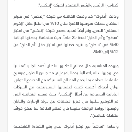
كيتامورا، الرئيس والرئيس التنفيذي لشركة "إنبكس".
وكانت "أدنوك" قد وقعت اتفاقية مع شركة "إنبكس" في فبراير
الماضي حصلت بموجبها الأخيرة على 10% في امتياز حقل "زاكوم
السفلي" البحري. وتم أيضاً تمديد حصص شركة "إنبكس" في امتياز
"سطح" و"أم الدلخ" لمدة 25 عاماً، حيث ستحتفظ بحصتها البالغة
40% في "سطح" وستزيد حصتها في امتياز حقل "أم الدلخ" من
12% إلى 40%.
وبهذه المناسبة، قال معالي الدكتور سلطان أحمد الجابر: "تماشياً
مع توجيهات القيادة الرشيدة الرامية إلى مد جسور التعاون وترسيخ
علاقات الصداقة بما يحقق المصالح المشتركة مع المجتمع الدولي،
تولي أدنوك أهمية كبيرة لعلاقاتها الاستراتيجية مع الشركات
اليابانية المرموقة من أمثال "إنبكس"، حيث تسهم الاتفاقية التي
تم التوقيع عليها في تعزيز العلاقات بين دولة الإمارات واليابان
وترسيخ الروابط الوثيقة بينهما في قطاع الطاقة بما يحقق فوائد
متبادلة للجانبين".
وأضاف: "تماشياً مع تركيز أدنوك على رفع الكفاءة التشغيلية