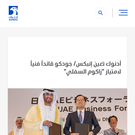
search
أدنوك تعين إنبكس/ جودكو قائداً فنياً
لامتياز "زاكوم السفلي"