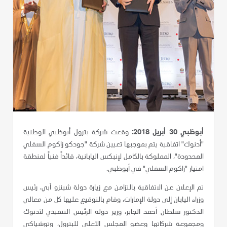
أبوظبي 30 أبريل 2018
:
وقعت شركة بترول أبوظبي الوطنية
"أدنوك" اتفاقية يتم بموجبها تعيين شركة "جودكو زاكوم السفلي
المحدودة"، المملوكة بالكامل لإنبكس اليابانية، قائداً فنياً لمنطقة
امتيار "زاكوم السفلي" في أبوظبي.
تم الإعلان عن الاتفاقية بالتزامن مع زيارة دولة شينزو آبي، رئيس
وزراء اليابان إلى دولة الإمارات، وقام بالتوقيع عليها كل من معالي
الدكتور سلطان أحمد الجابر، وزير دولة الرئيس التنفيذي لأدنوك
ومجموعة شركاتها وعضو المجلس الأعلى للبترول، وتوشي
ا
كي