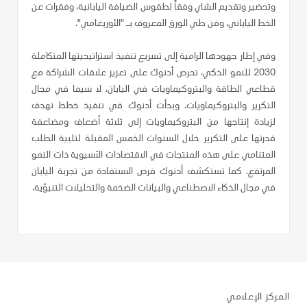
وتحضير وتقديم الشاي وفقاً لطقوس الضيافة اليابانية، وفقرات عن
الخط الياباني، وفن طي الورق المعروف بـ "الأوريغامي".
وفي إطار جهودها الرامية إلى تسريع تنفيذ استراتيجيتها المتكاملة
2030 للنمو الذكي، تحرص أدنوك على تعزيز علاقات الشراكة مع
قطاعي الطاقة والبتروكيماويات في اليابان، لا سيما في مجال
التكرير والبتروكيماويات. وبدأت أدنوك في تنفيذ خطط تهدف
لزيادة إنتاجها من البتروكيماويات إلى ثلاثة أضعاف ومضاعفة
قدرتها على التكرير خلال السنوات الخمس المقبلة لتلبية الطلب
المتنامي على هذه المنتجات في الاقتصادات الآسيوية ذات النمو
المرتفع. كما تستكشف أدنوك فرص الاستفادة من تجربة اليابان
في مجال الذكاء الاصطناعي والبيانات الضخمة والتحليلات التنبؤية.
المركز الإعلامي