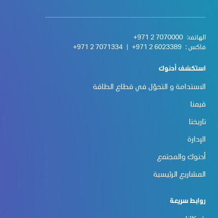
الهاتف:
+971 2 7070000
فاكس :
+971 2 6023389
|
+971 2 7071334
استكشف أدنوك
الاستدامة و التحوّل في قطاع الطاقة
قيمنا
تاريخنا
الإدارة
أدنوك والمجتمع
المشاريع الرئيسية
روابط سريعة