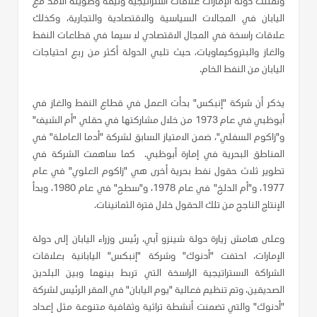
وتمتلك دولة الإمارات علاقات استراتيجية وثيقة وطويلة الأمد مع
اليابان في المجالات السياسية والاقتصادية والتجارية، وكذلك
علاقات راسخة في المجال الاقتصادي لا سيما في قطاعات النفط
والغاز والبتروكيماويات، حيث تلبي الدولة أكثر من ربع احتياجات
اليابان من النفط الخام.
يذكر أن شركة "إنبكس" بدأت العمل في قطاع النفط والغاز في
أبوظبي في عام 1973 من خلال مشاركتها في حقلي "أم الشيف"
و"زاكوم السفلي"، ضمن الامتياز السابق لشركة "أدما العاملة" في
المناطق البحرية في إمارة أبوظبي. كما ساهمت الشركة في
تطوير ثلاث حقول نفط بحرية أخرى هي "زاكوم العلوي" في عام
1977، و"أم الدلخ" في عام 1978، و"سطح" في عام 1980، وبدأ
الإنتاج الناجح من تلك الحقول خلال فترة الثمانينات.
وعلى هامش زيارة دولة شينزو آبي، رئيس وزراء اليابان إلى دولة
الإمارات، احتفت "أدنوك" وشركة "إنبكس" اليابانية بعلاقات
الشراكة الاستراتيجية الراسخة التي تربط بينهما وبين البلدين
الصديقين، وتم تنظيم فعالية "يوم اليابان" في المقر الرئيس لشركة
"أدنوك" والتي تضمنت أنشطة تراثية وثقافية متنوعة مثل إعداد