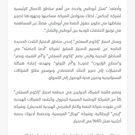
وأضاف: "تمثل أبوظبي واحدة من أهم مناطق الأعمال الرئيسية
لشركة ’إنبكس‘، لذلك ستواصل الشركة مساعيها وجهودها لتعزيز
نشاطها في تطوير حقول النفط في أبوظبي، فضلاً عن المساهمة
في توثيق العلاقات الودية بين أبوظبي واليابان".
ويمثل امتياز "زاكوم السفلي" إحدى مناطق الامتياز الثلاث الجديدة
الناتجة عن تقسيم الامتياز السابق لشركة "أدما العاملة" في
المناطق البحرية والتي تضم "زاكوم السفلي" و"أم الشيف ونصر"
و"سطح الرازبوت" (صرب) و"أم اللولو". وتهدف إعادة هيكلة
الامتيازات إلى تعزيز العائد الاقتصادي وتوسيع نطاق الشراكات
الاستراتيجية وتعزيز قدرة الوصول إلى الأسواق.
وتضم قائمة الشركاء الدوليين في منطقة امتياز "زاكوم السفلي"
كلاً من الشركة الوطنية الصينية للبترول، وائتلاف الشركات الهندية
الذي تقوده شركة النفط والغاز الطبيعي الهندية (فيديش)، وشركة
"إيني" الإيطالية، وشركة "توتال" الفرنسية. وتحتفظ أدنوك بحصة
أغلبيه تمثل 60% في الامتياز.