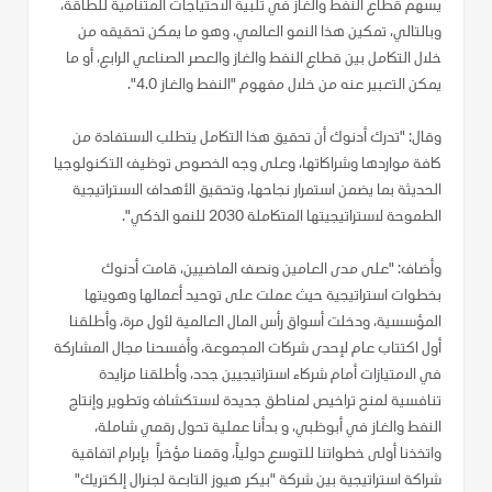
يسهم قطاع النفط والغاز في تلبية الاحتياجات المتنامية للطاقة،
وبالتالي، تمكين هذا النمو العالمي، وهو ما يمكن تحقيقه من
خلال التكامل بين قطاع النفط والغاز والعصر الصناعي الرابع، أو ما
يمكن التعبير عنه من خلال مفهوم "النفط والغاز 4.0".
وقال: "تدرك أدنوك أن تحقيق هذا التكامل يتطلب الاستفادة من
كافة مواردها وشراكاتها، وعلى وجه الخصوص توظيف التكنولوجيا
الحديثة بما يضمن استمرار نجاحها، وتحقيق الأهداف الاستراتيجية
الطموحة لاستراتيجيتها المتكاملة 2030 للنمو الذكي".
وأضاف: "على مدى العامين ونصف الماضيين، قامت أدنوك
بخطوات استراتيجية حيث عملت على توحيد أعمالها وهويتها
المؤسسية، ودخلت أسواق رأس المال العالمية لأول مرة، وأطلقنا
أول اكتتاب عام لإحدى شركات المجموعة، وأفسحنا مجال المشاركة
في الامتيازات أمام شركاء استراتيجيين جدد، وأطلقنا مزايدة
تنافسية لمنح تراخيص لمناطق جديدة لاستكشاف وتطوير وإنتاج
النفط والغاز في أبوظبي، و بدأنا عملية تحول رقمي شاملة،
واتخذنا أولى خطواتنا للتوسع دولياً، وقمنا مؤخراً بإبرام اتفاقية
شراكة استراتيجية بين شركة "بيكر هيوز التابعة لجنرال إلكتريك"