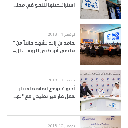
استراتيجيتها للنمو في مجا...
نوفمبر 11, 2018
حامد بن زايد يشهد جانباً من "
ملتقى أبو ظبي للرؤساء ال...
نوفمبر 11, 2018
أدنوك توقع اتفاقية امتياز
حقل غاز غير تقليدي مع "تو...
نوفمبر 10, 2018