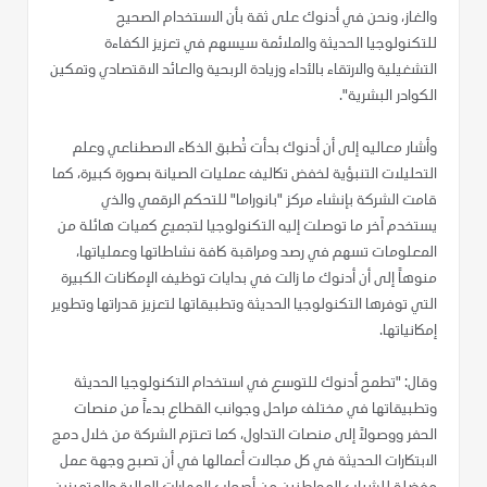
والغاز، ونحن في أدنوك على ثقة بأن الاستخدام الصحيح
للتكنولوجيا الحديثة والملائمة سيسهم في تعزيز الكفاءة
التشغيلية والارتقاء بالأداء وزيادة الربحية والعائد الاقتصادي وتمكين
الكوادر البشرية".
وأشار معاليه إلى أن أدنوك بدأت تُطبق الذكاء الاصطناعي وعلم
التحليلات التنبؤية لخفض تكاليف عمليات الصيانة بصورة كبيرة، كما
قامت الشركة بإنشاء مركز "بانوراما" للتحكم الرقمي والذي
يستخدم آخر ما توصلت إليه التكنولوجيا لتجميع كميات هائلة من
المعلومات تسهم في رصد ومراقبة كافة نشاطاتها وعملياتها،
منوهاً إلى أن أدنوك ما زالت في بدايات توظيف الإمكانات الكبيرة
التي توفرها التكنولوجيا الحديثة وتطبيقاتها لتعزيز قدراتها وتطوير
إمكانياتها.
وقال: "تطمح أدنوك للتوسع في استخدام التكنولوجيا الحديثة
وتطبيقاتها في مختلف مراحل وجوانب القطاع بدءاً من منصات
الحفر ووصولاً إلى منصات التداول، كما تعتزم الشركة من خلال دمج
الابتكارات الحديثة في كل مجالات أعمالها في أن تصبح وجهة عمل