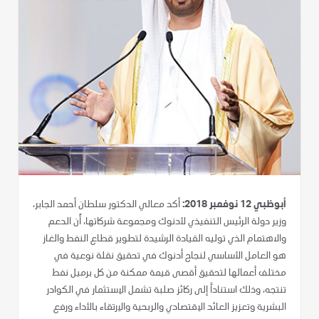
أبوظبي 12 نوفمبر 2018:
أكد معالي الدكتور سلطان أحمد الجابر،
وزير دولة الرئيس التنفيذي لأدنوك ومجموعة شركاتها، أَن الدعم
والاهتمام الذي توليه القيادة الرشيدة لتطوير قطاع النفط والغاز
هو العامل الأساسي لنجاح أدنوك في تحقيق نقلة نوعية في
مختلف أعمالها لتحقيق أقصى قيمة ممكنة من كل برميل نفط
تنتجه، وذلك استناداً إلى ركائز صلبة تشمل الاِستثمار في الكوادر
البشرية وتعزيز العائد الاِقتصادي والربحية والاِرتقاء بالأداء ورفع