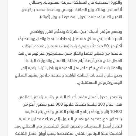
والثروة المعدنية في المملكة العربية السعودية، ومعالي
ألكساندر نوفاك، وزير الطاقة الروسي، وسعادة محمد باركيندو،
الأمين العام لمنظمة الدول المصدرة للبترول (أوبك).
ويجمع مؤتمر "أديبك" بين الشركات وصنّاع القرار وواضعي
السياسات التي تشكل مستقبل إمدادات النفط والغاز، ويستضيف
أكثر من 80 متحدثاً بينهم وزراء ورؤساء تنفيذيين وقادة شركات
عالمية من قطاع النفط والغاز، ممن سيشاركون خبراتهم في هذا
المجال على مدى أربعة أيام حافلة بالأعمال والحوارات البناءة
والفعاليات التي تركز على نقل المعرفة وتبادل الآراء الرامية إلى
وضع حلول لتحديات الطاقة الراهنة وصياغة ملامح مشهد القطاع
الهيدروكربوني المستقبلي.
ويتضمن جدول أعمال مؤتمر أديبك التقني والاستراتيجي العالمي
هذا العام 200 جلسة يتحدث خلالها 980 خبير بحضور أمثر من
10400 زائر. ويهدف برنامج المؤتمر التقني والذي يتم تنظيمه
بالتعاون مع جمعية مهندسي البترول، إلى صياغة معايير عالمية
لتبادل أفضل الممارسات وتحقيق التميّز التشغيلي في القطاع، وقد
أخضعت لجنة البرنامج التقني المتخصصة جميع أوراق العمل التقنية