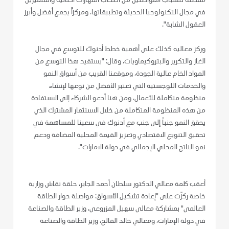
مفضلة للشباب المواطنين من أصحاب المهارات العالية والمتميزين
في مجال التكنولوجيا الحديثة وتطبيقاتها، ومركزاً يجمع أفضل وأبرز
العقول الشابة".
وركز معاليه كذلك على أهمية خطط أدنوك للتوسع في مجال
الغاز والتكرير والبتروكيماويات، وقال: "يستفيد هذا التوسع من
المواد الخام عالية الجودة، وموقعنا القريب من أسواق النمو
والخدمات اللوجستية التي تعتبر الأفضل من نوعها لإنشاء
منظومة متكاملة للأعمال، ومن هنا أدعو الشركاء إلى الاستفادة
من هذه المنظومة المتكاملة من خلال الاستثمار المشترك الذي
يحقق النمو جنباً إلى جنب مع أدنوك في سعينا للمساهمة في
تحقيق التنويع الاقتصادي وتعزيز القيمة المحلية المضافة ودعم
نمو الناتج المحلي الإجمالي في دولة الامارات".
أعقب كلمة معالي الدكتور سلطان أحمد الجابر، حلقة نقاش وزارية
خاصة ركزّت على "إعادة تشكيل الأسواق: مواصلة حوار الطاقة
العالمي" بمشاركة معالي سهيل المزروعي، وزير الطاقة والصناعة
في دولة الإمارات، ومعالي خالد الفالح، وزير الطاقة والصناعة