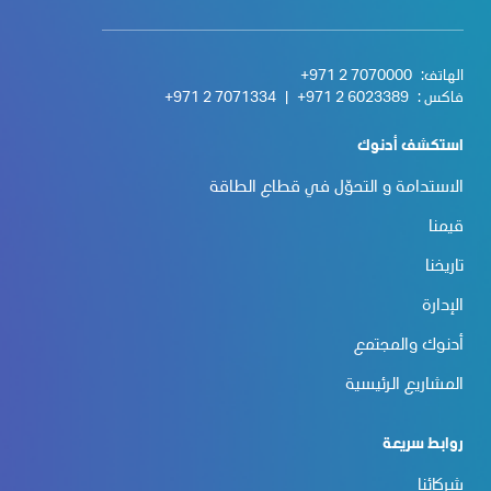
الهاتف:
+971 2 7070000
فاكس :
+971 2 6023389
|
+971 2 7071334
استكشف أدنوك
الاستدامة و التحوّل في قطاع الطاقة
قيمنا
تاريخنا
الإدارة
أدنوك والمجتمع
المشاريع الرئيسية
روابط سريعة
شركائنا