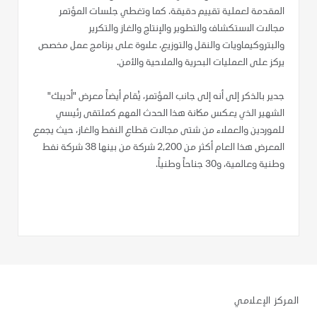
المقدمة لعملية تقييم دقيقة. كما وتغطي جلسات المؤتمر
مجالات الاستكشاف والتطوير والإنتاج والغاز والتكرير
والبتروكيماويات والنقل والتوزيع، علاوة على برنامج عمل مخصص
يركز على العمليات البحرية والملاحية والأمن.
جدير بالذكر إلى أنه إلى جانب المؤتمر، يُقام أيضاً معرض "أديبك"
الشهير الذي يعكس مكانة هذا الحدث المهم كملتقى رئيسي
للموردين والعملاء من شتى مجالات قطاع النفط والغاز، حيث يجمع
المعرض هذا العام أكثر من 2,200 شركة من بينها 38 شركة نفط
وطنية وعالمية، و30 جناحاً وطنياً.
المركز الإعلامي