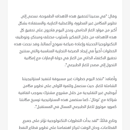
وقال: "في سعينا لتحقيق هذه الأهداف الطموحة، نسعى إلى
تطوير المكامن غير المطورة، والأغطية الغازية، والاستفادة بشكل
أكبر من موارد الغاز الحامض، ونحن اليوم قادرون على تحقيق كل
هذه الأهداف من خلال التفكير بأسلوب مختلف ومبتكر، وتوظيف
التكنولوجيا الحديثة وإعادة صياغة نموذج أعمالنا. وقد نجحت هذه
الخطوات أخيراً في إيجاد الصيغة التجارية المناسبة والتي ستتيح
تحقيق الاكتفاء الذاتي من الغاز في دولة الإمارات مع إمكانية
التحول إلى مصدر للغاز الطبيعي".
وأضاف: "نتخذ اليوم خطوات غير مسبوقة لتنفيذ استراتيجيتنا
الشاملة للغاز، حيث سنعمل وللمرة الأولى على تطوير مكامن
أبوظبي غير التقليدية من خلال مشروع مشترك بموجب اتفاقية
شراكة مع ’توتال‘، كما ستضمن هذه الاستراتيجية ترسيخ مكانتنا
كمورد موثوق للغاز الطبيعي المسال في المستقبل".
وتابع قائلاً: "لقد بدأت التطورات التكنولوجية تؤثر على جميع
القطاعات، وحان الوقت لنركز اهتمامنا على تطوير قطاع النفط