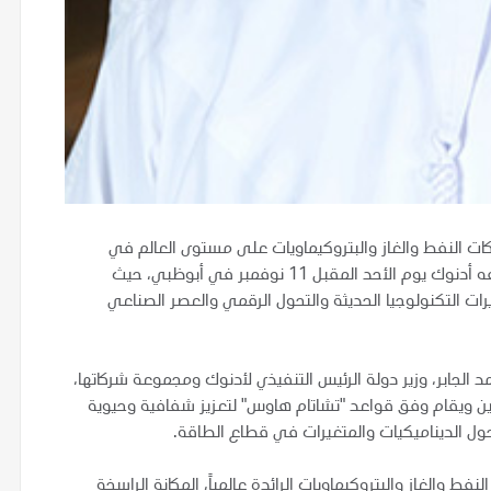
بر شركات النفط والغاز والبتروكيماويات على مستوى العالم في
الدورة الثالثة لملتقى أبوظبي للرؤساء التنفيذيين الذي تستضيفه أدنوك يوم الأحد المقبل 11 نوفمبر في أبوظبي، حيث
ت التكنولوجيا الحديثة والتحول الرقمي والعصر الصناعي
 الجابر، وزير دولة الرئيس التنفيذي لأدنوك ومجموعة شركاتها،
وين ويقام وفق قواعد "تشاتام هاوس" لتعزيز شفافية وحيوية
حول الديناميكيات والمتغيرات في قطاع الطاقة.
 والغاز والبتروكيماويات الرائدة عالمياً، المكانة الراسخة