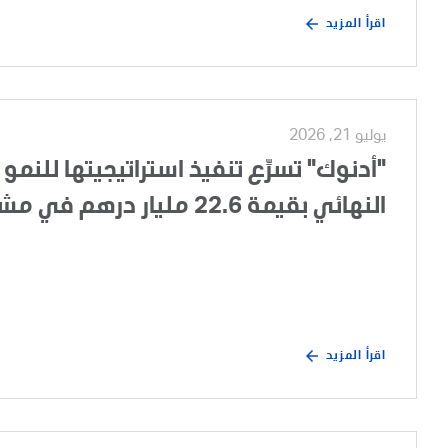
اقرأ المزيد
يوليو 21, 2026
"أدنوك" تسرِّع تنفيذ استراتيجيتها للنمو 
النهائي بقيمة 22.6 مليار درهم في مشروع تطوير الغطاء الغازي لحقل أم الشيف
اقرأ المزيد