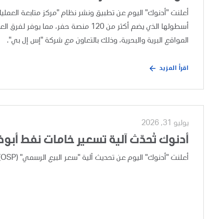
أسطولها الذي يضم أكثر من 120 منصة حفر،
المواقع البرية والبحرية، وذلك بالتعاون مع شركة "إس إل بي".
اقرأ المزيد
يوليو 31, 2026
أدنوك تُحدّث آلية تسعير خامات نفط أبو
أعلنت "أدنوك" اليوم عن تحديث آلية "سعر البيع الرسمي" (OSP) لخامات نفط أبوظبي، وذلك بعد إجراء مراجعة تجارية دورية.