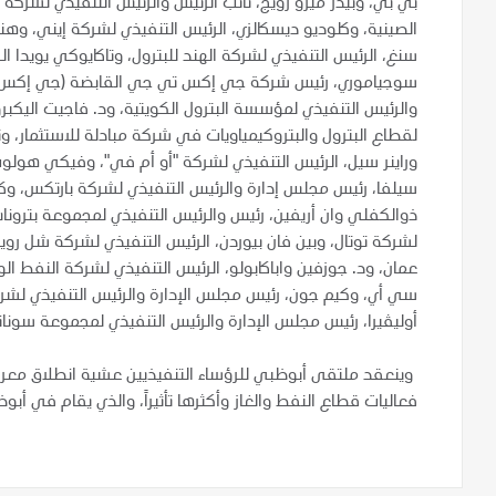
بي بي، وبيدر ميرو رويج، نائب الرئيس والرئيس التنفيذي لشركة
الصينية، وكلوديو ديسكالزي، الرئيس التنفيذي لشركة إيني، و
سنغ، الرئيس التنفيذي لشركة الهند للبترول، وتاكايوكي يويدا
سوجياموري، رئيس شركة جي إكس تي جي القابضة (جي إكس نيبو
والرئيس التنفيذي لمؤسسة البترول الكويتية، ود. فاجيت اليكب
لقطاع البترول والبتروكيمياويات في شركة مبادلة للاستثمار، وتو
وراينر سيل، الرئيس التنفيذي لشركة "أو أم في"، وفيكي هولو
سيلفا، رئيس مجلس إدارة والرئيس التنفيذي لشركة بارتكس، وكا
ذوالكفلي وان أريفين، رئيس والرئيس التنفيذي لمجموعة بتروناس
لشركة توتال، وبين فان بيوردن، الرئيس التنفيذي لشركة شل ر
عمان، ود. جوزفين واباكابولو، الرئيس التنفيذي لشركة النفط ا
سي أي، وكيم جون، رئيس مجلس الإدارة والرئيس التنفيذي لشر
أوليڤيرا، رئيس مجلس الإدارة والرئيس التنفيذي لمجموعة سونان
فعاليات قطاع النفط والغاز وأكثرها تأثيراً، والذي يقام في أبوظبي خلال الفترة من 