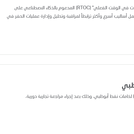
أعلنت "أدنوك" اليوم عن تطبيق ونشر نظام "مركز متابعة العمليات في الوقت الفعلي" (RTOC) المدعوم بالذكاء الاصطناعي على
 مما يوفر لفرق العمل أساليب أسرع وأكثر ترابطاً لمراقبة وتحليل وإدارة عمليات الحفر في
ظبي