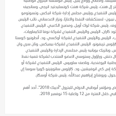
 سيبسا، ومعالي ووانغ يلين، رئيس مؤسسة البترول الوطنية
هنتر إل هنت، رئيس شركة هنت كونسليدتيد انرجى، وسانجيف
 الرئيس التنفيذي ورئيس مجلس إدارة شركة انبكس، وتسوتومو
ن- لاستكشاف النفط والغاز)، ونزار العدساني، نائب الرئيس
روف، رئيس شركة لوك أويل، ومصبح الكعبي، الرئيس التنفيذي
د كاران، الرئيس والرئيس التنفيذي لشركة نوفا للكيماويات،
ب، الرئيس والرئيس التنفيذي لشركة أوكسي، ود. أنطونيو كوستا
رلوس تريفونو، الرئيس التنفيذي لشركة بيميكس، وتان سري وان
، وباتريك بويانيه رئيس مجلسي الإدارة والرئيس التنفيذي
ويال دتش، وراؤول رستوسي العضو المنتدب لشركة تنمية نفط
لوطنية اليوغندية، وناصف ساويرس، الرئيس التنفيذي لشركة أو
كة إس كي انوفيشين، ود. كارلوس ساتورنينو گويرا سوسا إي
جول، وروفناج إبراهيم عبدالله، رئيس شركة أوسكار.
وينعقد ملتقى أبوظبي للرؤساء التنفيذيين عشية انطلاق معرض ومؤتمر أبوظبي الدولي للبترول "أديبك 2018"، أحد أهم
12 ولغاية 15 نوفمبر 2018.