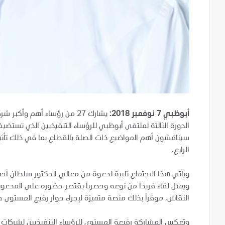
أبوظبي 7 نوفمبر 2018:
يشارك 27 من رؤساء أهم وأك
سيناقشون أهم المواضيع ذات الصلة بالقطاع بما في ذلك تأثيرا
الرابع.
ويأتي هذا الاجتماع تلبية لدعوة من معالي الدكتور سلطان أحمد
ويمثل لقاءً فريداً من نوعه وحصرياً يقتصر حضوره على المدع
النقاش، موفراً بذلك منصة متميزة لإجراء حوار رفيع المستوى 
وتعكس المشاركة رفيعة المستوى للرؤساء التنفيذيين لشركات النفط