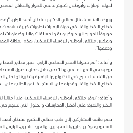
لدولة الإمارات وأبوظبي كمركز عالمي للحوار والنقاش المختص 
وبهذه المناسبة، قال معالي الدكتور سلطان أحمد الجابر: "بفض
قطاع النفط والغاز في دولة الإمارات تطورات كبيرة ساهمت في ت
موثوقاً للموارد الهيدروكربونية والمشتقات والبتروكيماويات ل
ويعكس ملتقى أبوظبي للرؤساء التنفيذيين هذه المكانة المهمة ل
ودعمها".
وأضاف: "مع دخولنا العصر الصناعي الرابع، أصبح قطاع النفط وا
نوعية في النمو العالمي وذلك من خلال ضمان حصول الاقتصادا
من التقدم السريع في التكنولوجيا الرقمية وتطبيقاتها مثل الذ
قطاع النفط والغاز وقدرته على الاستجابة لنمو الطلب على ا
وأضاف: "يوفر ملتقى أبوظبي للرؤساء التنفيذيين منبراً مثالياً ل
النظر والتعرف على أفضل الممارسات والحلول التي تسهم في
تضم قائمة المشاركين إلى جانب معالي الدكتور سلطان أحمد ال
السعودية وكبير إدارييها التنفيذيين، والفريد اشتيرن، الرئيس 