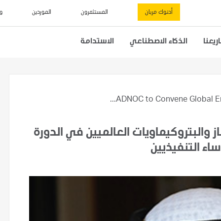
أدنوك مربان
المستثمرون
الموردين
و
يعنا
الذكاء الاصطناعي
الاستدامة
ADNOC to Convene Global Ene
والبتروكيماويات العالميين في الدورة
اء التنفيذيين