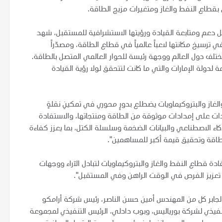
بقطاع النفط والغاز ومتغيرات مزيج الطاقة.
ل دعم ومتابعة القيادة ورؤيتها الاستشرافية للمستقبل، شهد
رسيخ مكانتها لاعباً عالمياً في قطاع الطاقة، ومصدّراً
مختلف دول العالم ووجهة رئيسة للحوار العالمي المتصل بالطاقة.
دولة الإمارات والتي ما كانت لتتحقق لولا رؤية القيادة
لغاز والبتروكيماويات يضطلع بدورٍ محوري في تمكينِ نقلةٍ
ت على إمدادات موثوقة من الطاقة ومنتجاتها، والاستفادة
كاء الاصطناعي والبيانات الضخمة وسلسلة الكتل، بما يعزز كفاءة
لطاقة وتحقيق قيمة أكبر للمساهمين".
قادة قطاع النفط والغاز والبتروكيماويات لتبادل الآراء ووجهات
 تعزيز الفرص في الوقت الراهن وفي المستقبل".
جابر كل من المهندس أمين حسن الناصر، رئيس شركة أرامكو
التنفيذي لشركة بورياليس، وبوب دادلي، الرئيس التنفيذي لمجموعة