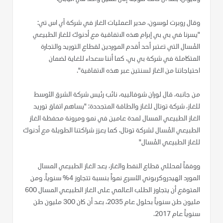
وقال روبرت لوسون، مدير العمليات الغاز في شركة آي اس تي:
"يسرنا في بي بي إبرام هذه الاتفاقية مع أدنوك للغاز الطبيعي
المُسال التي تعتبر أحد أقدم الموردين لقطاع التوريد والتجارة
المتكاملة في شركة بي بي، كما أننا سعداء للغاية لضمان
احتياجاتنا من الغاز لسنتين عبر هذه الاتفاقية".
من جانبه، قال لوران شوفالييه، نائب رئيس شركة الشرق الأوسط
للغاز، شركة توتال للغاز والطاقة المتجددة: "يساهم اتفاق توريد
الغاز الطبيعي المسال لمدة عامين في نمو ومرونة محفظة الغاز
الطبيعي المُسال لشركة توتال، كما يعزز شراكتنا الطويلة مع أدنوك
للغاز الطبيعي المُسال"
ووفقاً لمحللي قطاع النفط والغاز، يعد الغاز الطبيعي المسال
المورد الهيدروكربوني الأسرع نمواً بنسبة تتجاوز 4% سنوياً. ومن
المتوقع أن يتجاوز الطلب العالمي على الغاز الطبيعي المسال 600
مليون طن سنوياً بحلول عام 2035، بعد أن كان 300 مليون طن
سنوياً عام 2017.