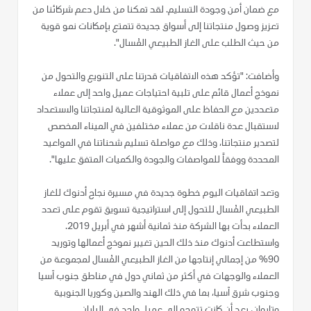
مع ضمان أمن وجودة التسليم. لقد تمكنا من خلال دعم شركائنا من
تعزيز وصول منتجاتنا إلى أسواق جديدة تتمتع بإمكانات نمو قوية
من حيث الطلب على الغاز الطبيعي المُسال".
وأضافت: "تؤكد هذه الاتفاقيات قدرتنا على التنويع والتحول من
نموذج أعمال قائم على تلبية احتياجات عميل واحد إلى عملاء
متعددين مع الحفاظ على الموثوقية العالية لمنتجاتنا والاستعداد
لاستقبال عدة ناقلات من عملاء مختلفين في الميناء المخصص
لتصدير منتجاتنا، وذلك مع مواصلة تسليم شحناتنا في المواعيد
المحددة ووفقاً للمواصفات والجودة والكميات المتفق عليها".
وتعد اتفاقيات اليوم خطوة جديدة في مسيرة نجاح أدنوك للغاز
الطبيعي المُسال للتحول إلى استراتيجية تسويق تقوم على تعدد
العملاء بدأت بها الشركة منذ ثمانية أشهر في أبريل 2019.
واستطاعت أدنوك منذ ذلك الحين تغيير نموذج أعمالها وتوريد
90% من إجمالي إنتاجها من الغاز الطبيعي المُسال لمجموعة من
العملاء والوجهات في أكثر من ثماني دول في مناطق جنوب آسيا
وجنوب شرق آسيا، بما في ذلك الهند والصين وكوريا الجنوبية
وتايوان، بعد أن كانت تتوجه إلى عميل واحد في اليابان.