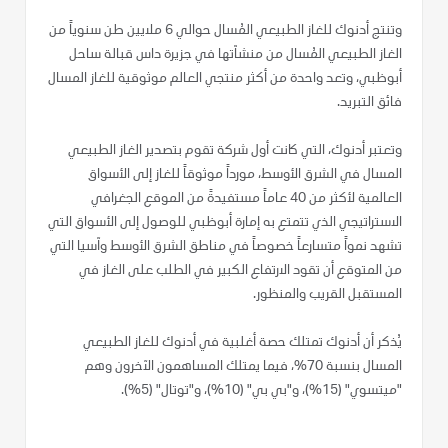
وتنتج أدنوك للغاز الطبيعي المُسال حوالي 6 ملايين طن سنوياً من
الغاز الطبيعي المُسال من منشآتها في جزيرة داس قبالة ساحل
أبوظبي، وتعد واحدة من أكثر منتجي العالم موثوقية للغاز المسال
فائق التبريد.
وتعتبر أدنوك، التي كانت أول شركة تقوم بتصدير الغاز الطبيعي
المسال في الشرق الأوسط، مورداً موثوقاً للغاز إلى الأسواق
العالمية لأكثر من 40 عاماً مستفيدةً من الموقع الجغرافي
الاستراتيجي الذي تتمتع به إمارة أبوظبي للوصول إلى الأسواق التي
تشهد نمواً متسارعاً خصوصاً في مناطق الشرق الأوسط وآسيا التي
من المتوقع أن تقود الارتفاع الكبير في الطلب على الغاز في
المستقبل القريب والمنظور.
يُذكر أن أدنوك تمتلك حصة أغلبية في أدنوك للغاز الطبيعي
المسال بنسبة 70%، فيما يمتلك المساهمون الآخرون وهم
"ميتسوي" (15%)، و"بي بي" (10%)، و"توتال" (5%).