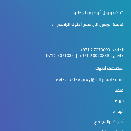
شركة بترول أبوظبي الوطنية
خريطة الوصول الى مبنى أدنوك الرئيسي
الهاتف:
+971 2 7070000
فاكس :
+971 2 6023389
|
+971 2 7071334
استكشف أدنوك
الاستدامة و التحوّل في قطاع الطاقة
قيمنا
تاريخنا
الإدارة
أدنوك والمجتمع