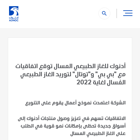
search
أدنوك للغاز الطبيعي المسال توقع اتفاقيات
مع "بي بي" و"توتال" لتوريد الغاز الطبيعي
المُسال لغاية 2022
الشركة اعتمدت نموذج أعمال يقوم على التنويع
الاتفاقيات تسهم في تعزيز وصول منتجات أدنوك إلى
أسواق جديدة تحظى بإمكانات نمو قوية في الطلب
على الغاز الطبيعي المسال