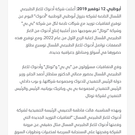
أبوظبي، 12 نوفمبر 2019:
أعلنت شركة أدنوك للغاز الطبيعي
المُسال التابعة لشركة بترول أبوظبي الوطنية "أدنوك" اليوم عن
توقيع اتفاقيات توريد مع شركات تابعة لكل من شركة "بي بي"
وشركة "توتال" تم بموجبها حجز أغلبية إنتاج أدنوك من الغاز
الطبيعي المُسال لغاية الربع الأول من عام 2022. ومع توقيع هذه
الصفقات تواصل أدنوك للغاز الطبيعي المُسال توسيع نطاق
حضورها في أسواق ومناطق جغرافية جديدة.
وقع الاتفاقيات مسؤولون من "بي بي" و"توتال" وأدنوك للغاز
الطبيعي المُسال بحضور معالي الدكتور سلطان أحمد الجابر، وزير
دولة الرئيس التنفيذي لأدنوك ومجموعة شركاتها، و بوب دادلي،
الرئيس التنفيذي لمجموعة بي بي، وباتريك بويانيه، الرئيس والرئيس
التنفيذي لشركة توتال.
وبهذه المناسبة، قالت فاطمة النعيمي، الرئيسة التنفيذية لشركة
أدنوك للغاز الطبيعي المسال: "اتفاقيات التوريد الجديدة التي
وقعتها أدنوك للغاز الطبيعي المسال مثال حقيقي عن مرونة
الشركة وقدرتها على الاستجابة السريعة لمتغيرات وتطورات السوق