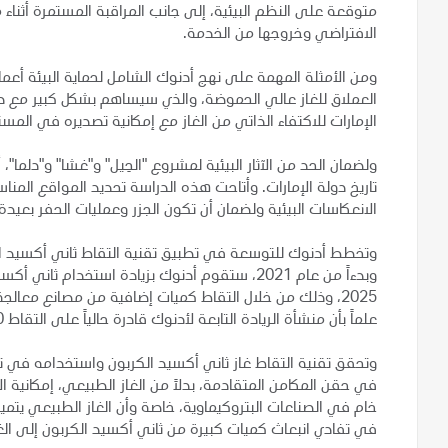
متوقعة على النظم البيئية، إلى جانب المراقبة المستمرة أثناء 
الافتراضي وخروجها من الخدمة.
ومن الأمثلة المهمة على نهج أدنوك الشامل لحماية البيئة أعمال
العملاق للغاز عالي الحموضة، والذي سيساهم بشكل كبير مع
الإمارات للاكتفاء الذاتي من الغاز مع إمكانية تصديره في المس
ولضمان الحد من الآثار البيئية لمشروع "الحِيل" و"غشا" و"دلما"
الانعكاسات البيئية ولضمان أن تكون الجزر وعمليات الحفر بعيدة
وتخطط أدنوك للتوسعة في تطبيق تقنية التقاط ثاني أكسيد ال
2025، وذلك من خلال التقاط كميات إضافية من مصانع معالج
علماً بأن منشأة الريادة التابعة لأدنوك قادرة حالياً على التقاط 800 ألف طن من ثاني أكسيد الكربون سنوياً.
وتحقق تقنية التقاط غاز ثاني أكسيد الكربون واستخدامه في تع
في حقن المكامن المتقادمة، بدلاً من الغاز الطبيعي، إمكانية ال
خام في الصناعات البتروكيماوية، خاصة وأن الغاز الطبيعي يتم
في تفادي انبعاث كميات كبيرة من ثاني أكسيد الكربون إلى الغ