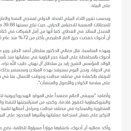
على البيئة.
للان
أن أدنوك خفضت حرق الغاز الطبيعي بأكثر من 72% منذ عام 1995.
وبهذه المناسبة، قال معالي الدكتور سلطان أحمد الجابر، وزير 
الوالد المؤسس الشيخ زايد بن سلطان آل نهيان، طيب الله ثراه، ا
في الدولة. ونحن اليوم نسترشد بهذه المبادئ وسنستمر بذلك 
للارتقاء بالكفاءة في مختلف مجالات وجوانب الأعمال، بما في ذ
على سلامة الكوادر والأصول والمنشآت".
وأضاف: "سيبقى العالم معتمداً على الموارد الهيدروكربونية لتلب
المتطورة والمبتكرة في مختلف مجالات ومراحل أعمالها لتلبية
التركيز على ضمان استدامة عملياتها وتأثيرها المحدود على البي
وأكد معاليه أن أدنوك، باعتبارها مورّداً مسؤولاً للطاقة، تض