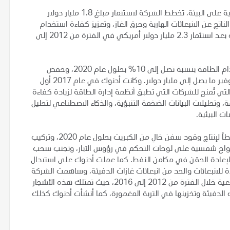
وضمن جهود أدنوك للارتقاء بأدائها وخفض أثر عملياتها التشغيلية على البيئة، تخطط الشركة لاستثمار مبلغ 1.8 مليار دولار
 مكافحة التلوث الناتج عن الانبعاثات الهاربة وحرق الغاز، وتعزيز كفاءة استخدام
الطاقة، وتقنية التقاط الكربون واستخدامه وتخزينه. ويأتي ذلك بعد استثمار 2.3 مليار دولار أمريكي في الفترة من 2012 إلى
ومن مشاريع أدنوك البيئية الرئيسية الأخرى، زيادة كفاءة استخدام الطاقة بنسبة تصل إلى 10% بحلول عام 2020، وخفض
استهلاكها من الغاز بأكثر من 150 مليون قدم مكعبة يومياً وتوفير ما يصل إلى مليار دولار. وكانت أدنوك في عام 2017 أول
ة رئيسية للنفط والغاز تحصل على شهادة (الآيزو 50001) التي تُمنح للشركات التي تطبق أنظمة إدارة الطاقة لزيادة كفاءة
وتحليلات البيانات الضخمة التنبؤية، والذكاء الاصطناعي لتحليل
ت البيئية.
وتشمل جهود أدنوك لتعزيز الاستدامة في عملياتها كذلك خططاً لإنتاج وقود سفن خالٍ من الكبريت بحلول عام 2020، وتركيب
 وألواح شمسية على لوحات التحكم في رؤوس الآبار، وتجنب سحب
ة لإعادة الحقن في مكامن النفط. كما عملت أدنوك على استبدال
ة للانبعاثات والحد من انبعاثات غازات الدفيئة، وساهمت الشركة
في زراعة 250 ألف شتلة من أشجار المنغروف (القرم) في الضبعية خلال الفترة من 2012 إلى 2016، حيث تمتلك هذه الأشجار
الدفيئة وتخزينها في التربة المغمورة، كما أنشأت أدنوك كذلك