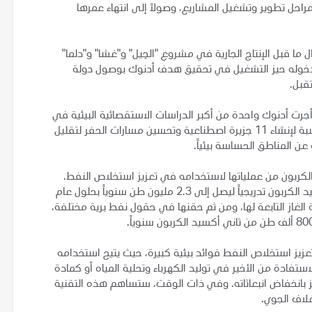
مراحل تطوير وتشغيل المشاريع، وصولاً إلى انتهاء عمرها
 ما قبل الإنتاج الجارية في مشروع "الحِيل" و"غشا" و"دلما"
 دخوله حيز التشغيل في تحقيق هدف أدنوك بوصول دولة
تقبل.
، أجرت أدنوك واحدة من أكبر الدراسات الاستقصائية البيئية في
تاريخ دولة الإمارات. وأتاحت هذه الدراسة تحديد المواقع المناسبة لإنشاء 11 جزيرة اصطناعية وتحسين مسارات الحفر لتقليل
 عن المناطق الحساسة بيئياً.
كربون من عملياتها لاستخدامه في تعزيز استخلاص النفط.
وبدءاً من عام 2021، ستقوم أدنوك بزيادة استخدام ثاني أكسيد الكربون تدريجياً ليصل إلى 2.3 مليون طن سنوياً بحلول عام
ة الغاز التابعة لها، ومن ثم حقنها في حقول نفط برية مختلفة،
زيز استخلاص النفط فوائد بيئية كبيرة، حيث يتيح استخدامه
استفادة من الأخير في توليد الكهرباء وتحلية المياه أو كمادة
يز بانخفاض انبعاثاته. وفي ذات الوقت، ستساهم هذه التقنية
لاف الجوي.