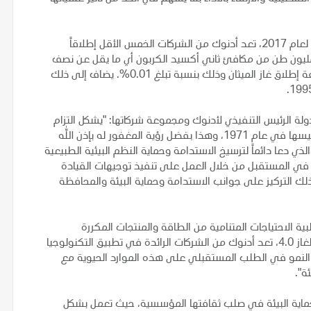
وبحسب تقرير الأداء البيئي للاتحاد الدولي لمنتجي النفط والغاز لعام 2017، تعد أدنوك من الشركات الخمس الأقل إطلاقاً
بعاثات المسببة للاحتباس الحراري، حيث تبلغ نسبتها 39.68 مليون طن من مكافئ ثاني أكسيد الكربون أي ما يقل عن نصف
المعدل السائد في القطاع، كما أنها من أقل الشركات في كثافة إطلاق غاز الميثان وذلك بنسبة تبلغ 0.01%. يضاف إلى ذلك
دولة الرئيس التنفيذي لأدنوك ومجموعة شركاتها: "يشكل التزام
أدنوك بالمحافظة على البيئة حجر الزاوية في عملياتها منذ تأسيسها في عام 1971، وهذا بفضل رؤية المغفور له بإذن الله
لذي دعا دائماً لترسيخ الاستدامة وحماية النظم البيئية الطبيعية
في المستقبل من خلال العمل على تنفيذ توجيهات القيادة
لك التركيز على جوانب الاستدامة وحماية البيئة والمحافظة
ية الاحتياجات المتنامية من الطاقة والمنتجات المكررة
والبتروكيماوية لعقودٍ قادمة. وكجزء من استراتيجيتها للنفط والغاز 4.0، تعد أدنوك من الشركات الرائدة في تطبيق التكنولوجيا
 النمو في الطلب المستقبلي على هذه الموارد الحيوية مع
ئة".
ع حماية البيئة في صلب ثقافتها المؤسسية، حيث تعمل بشكل