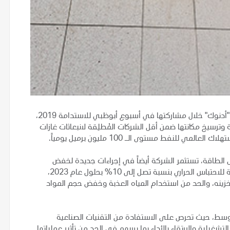
أعلنت شركة بترول أبوظبي الوطنية "أدنوك" خلال مشاركتها في أسبوع أبوظبي للاستدامة 2019،
ة وترسيخ مكانتها ضمن أقل الشركات المُطلِقة لانبعاثات غازات
 للنفط مستوى الـ 100 مليون برميل يومياً.
ى الطاقة، تستثمر الشركة أيضاً في إجراءات جديدة لخفض
البصمة البيئية لأنشطتها، حيث تخطط لخفض الانبعاثات المسببة للاحتباس الحراري بنسبة تصل إلى 10% بحلول عام 2023،
خزينه، والحد من استخدام المياه العذبة وخفض حجم المواد
سط، حيث تحرص على الاستفادة من التقنيات الصناعية
تشغيلية والارتقاء بالأداء بما يسهم في الحد من تأثير عملياتها