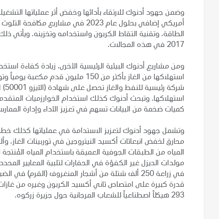
أمريكي إضافي بحلول عام 2023 في مشاريع
2017 في هذه المجالات.
شرك
استهلاكها. وتبحث أدنوك كذلك استخدام الخوارزميات المتقدمة، 
كميات ضخمة من البيانات تسهم في تعزيز الأداء وإدارة الممارسا
محارق لخفض انبعاثات أكسيد النيتروجين في توربينات الغاز،
المياه من الطبقات الجوفية العميقة باستخدام المياه المُنتج
مولدات الديزل غير الكفؤة في الحفارات لتلبية المعايير المحدد
قدرة كبيرة على امتصاص ثاني أكسيد الكربون وغيره من غازات 
293 هيكلاً اصطناعياً للشعاب المرجانية حول جزيرة زركوه.