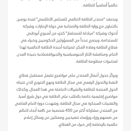
عالمياً أساسياً للطاقة.
وينعقد "منتدى الطاقة العالمي للمجلس الأطلسي" لمدة يومين
بالتعاون مع وزارة الطاقة والصناعة في دولة الإمارات، وشركة
أدنوك وشركة "مبادلة للاستثمار" كجزء من أسبوع أبوظبي
للاستدامة، ويجمع عدداً من المسؤولين الحكوميين وخبراء في
قطاع الطاقة وقادة الفكر، لصياغة أجندة الطاقة العالمية لهذا
العام، ومناقشة الآثار الجيوسياسية والجيواقتصادية بعيدة المدى
لمتغيرات منظومة الطاقة.
ويركّز جدول أعمال المنتدى على مواضيع تشمل مستقبل قطاع
النفط والتحول الرقمي في مجال الطاقة ونهج التنويع الذي تتبناه
الدول المنتجة للطاقة والشركات العاملة في هذا المجال، وكذلك
مواضيع إقليمية خاصة بالطلب على الطاقة في دول شرق آسيا،
والتقنيات المبتكرة في مجال الطاقة. وشهدت دورة العام الماضي
من المنتدى مشاركة أكثر من 450 شخصية من كافة أنحاء العالم
من ضمنهم وزراء ورؤساء تنفيذيين وممثلين عن وسائل إعلام
عالمية بالإضافة إلى خبراء من القطاع.