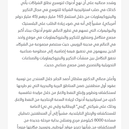
وشدد معاليه على أن نهج أدنوك لتوسيع نطاق الشراكات يأتي
كذلك في صلب استراتيجية الشركة للتوسع في مجال التكرير
والبتروكيماويات من خلال استثمار 165 مليار درهم (45 مليار دولار
أمريكي)، مشيراً إلى أنه في ضوء زيادة الطلب على البلاستيك
والبوليمرات، التي تسهم في تطور العالم، تقوم أدنوك ببناء أكبر
مجمع متكامل ومتطور للتكرير والبتروكيماويات في موقع واحد
في العالم في مدينة الرويس، حيث ستنضم مجموعة من الشركاء،
الذين يسهمون في تحقيق قيمة إضافية، إلى منظومة صناعية
تحقق التكامل بين منشآت التكرير والبتروكيماويات والصناعات
التحويلية والتصنيع ضمن مجمع صناعي حديث.
وأعلن معالي الدكتور سلطان أحمد الجابر خلال المنتدى عن ترسية
عقود أول منطقتين ضمن المناطق البرية والبحرية التي تم طرحها
لاستكشاف وتطوير وإنتاج النفط والغاز من خلال مزايدة تنافسية
كجزء من استراتيجية أدنوك لزيادة السعة الإنتاجية من النفط والغاز،
وذلك على شركتي "إيني" الإيطالية و(بي تي تي) العامة
للاستكشاف والإنتاج التايلندية، مشيراً إلى أن المنطقتين تغطيان
مساحة 8000 كيلومتر مربع وتمثلان بداية مرحلة جديدة من
الاستكشاف من شأنها تعزيز موارد أبوظبي وترسيخ مكانتها مزوداً