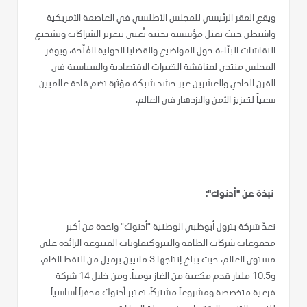
ويقع المقر الرئيسي للمجلس الأطلسي في العاصمة الأمريكية
واشنطن حيث يمثل مؤسسة بحثية تُعنى بتعزيز الشراكات وتشجيع
النقاشات البنّاءة حول المواضيع والقضايا الدولية المُلّحة، ويوفر
المجلس منتدى لمناقشة التغيرات الاقتصادية والسياسية في
القرن الحادي والعشرين عبر حشد شبكة مؤثرة تضم قادة عالميين
سعياً لتعزيز الأمن والازدهار في العالم.
نبذة عن "أدنوك":
تعدّ شركة بترول أبوظبي الوطنية "أدنوك" واحدة من أكبر
مجموعات شركات الطاقة والبتروكيماويات المتنوعة الرائدة على
مستوى العالم، حيث يبلغ إنتاجها 3 ملايين برميل من النفط الخام،
و10.5 مليار قدم مكعبة من الغاز يومياً. ومن خلال 14 شركة
فرعية متخصصة ومشروعاً مشتركاً، تعتبر أدنوك محفزاً أساسياً