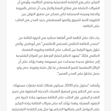
التركيز على رفع الكفاءة التشغيلية وخفض التكاليف، وأوضح أن
الشركات العاملة في قطاع النفط والغاز يجب أن تتحلى بالمرونة
والدقة وسرعة الاستجابة لكي تتمكن من تحقيق التوازن بين
الظروف الآنية للسوق والنمو المستقبلي بعيد المدى في الطلب
على الطاقة.
جاء ذلك خلال الكلمة التي ألقاها معاليه في الدورة الثالثة من
"منتدى الطاقة العالمي للمجلس الأطلسي" في أبوظبي، والتي
تناول فيها الترابط بين الطلب على الطاقة وظروف الاقتصاد
العالمي قائلاً: "يشهد العالم انتشار الازدهار من المراكز التقليدية
إلى مناطق جديدة بمعدلات غير مسبوقة، وهذا يؤكد على أن
الركائز الأساسية للنمو الاقتصادي ما تزال صلبة وقوية، حتى ولو
حصل تباطؤ على المدى القصير".
وأضاف: "بحلول عام 2030، سيكون هنالك ثلاثة مليارات مستهلك
جديد في العالم، ومع استمرار التقنيات الحديثة المتطورة في تعزيز
التقدم البشري، فإن الطلب على الطاقة سيشهد زيادة كبيرة في
العقود المقبلة. وهذا يؤكد أنه على شركات الطاقة زيادة التركيز
على العوامل التي بإمكانها التحكم بها مثل رفع الكفاءة التشغيلية،