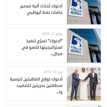
أدنوك تُحدّث آلية تسعير
خامات نفط أبوظبي
يوليو 21, 2026
"أدنوك" تسرِّع تنفيذ
استراتيجيتها للنمو في
مجال...
يناير 12, 2019
أدنوك توقع اتفاقيتين لترسية
منطقتين بحريتين للتنقيب
وا...