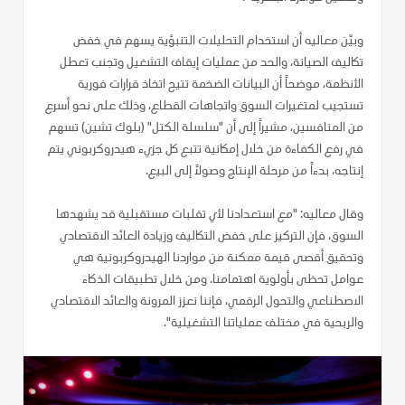
وبيّن معاليه أن استخدام التحليلات التنبؤية يسهم في خفض
تكاليف الصيانة، والحد من عمليات إيقاف التشغيل وتجنب تعطل
الأنظمة، موضحاً أن البيانات الضخمة تتيح اتخاذ قرارات فورية
تستجيب لمتغيرات السوق واتجاهات القطاع، وذلك على نحو أسرع
من المنافسين، مشيراً إلى أن "سلسلة الكتل" (بلوك تشين) تسهم
في رفع الكفاءة من خلال إمكانية تتبع كل جزيء هيدروكربوني يتم
إنتاجه، بدءاً من مرحلة الإنتاج وصولاً إلى البيع.
وقال معاليه: "مع استعدادنا لأي تقلبات مستقبلية قد يشهدها
السوق، فإن التركيز على خفض التكاليف وزيادة العائد الاقتصادي
وتحقيق أقصى قيمة ممكنة من مواردنا الهيدروكربونية هي
عوامل تحظى بأولوية اهتمامنا. ومن خلال تطبيقات الذكاء
الاصطناعي والتحول الرقمي، فإننا نعزز المرونة والعائد الاقتصادي
والربحية في مختلف عملياتنا التشغيلية".