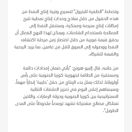
وتخطط "الظفرة للبترول" لتسريع وتيرة إنتاج النفط من
هذه الحقول من خلال نماذج وحدات إنتاج نمطية تتيح
إمكانات إنتاج سريعة ومبتكرة، وستنقل النفط إلى
المعالجة باستخدام الشاحنات. ويمكن لهذا النهج الفعال أن
يحقق قيمة فورية من خلال اختصار زمن مرحلة اكتشاف
النفط ووصوله إلى السوق لأقل من عامين، بما يزيد الربحية
والقيمة للشركاء.
من جانبه، قال إلبيو هونج: "يأتي ضمان إمدادات دائمة
ومستقرة من الطاقة لجهورية كوريا الجنوبية على رأس
أولوياتنا، لذلك يمثل بدء الإنتاج من حقل ’حليبة‘ إنجازاً مهماً،
وسيساهم إعلان اليوم في تعزيز العلاقات الثنائية
الاستراتيجية بين كوريا الجنوبية ودولة الإمارات، واللتين
تمتلكان مصالح مشتركة تشهد توسعاً ملحوظاً على المدى
الطويل".