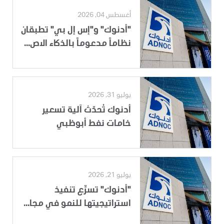
أغسطس 04, 2026
"أدنوك" و"إس إل بي" تطبقان
نظاماً مدعوماً بالذكاء الاص...
يوليو 31, 2026
أدنوك تُحدّث آلية تسعير
خامات نفط أبوظبي
يوليو 21, 2026
"أدنوك" تسرِّع تنفيذ
استراتيجيتها للنمو في مجا...