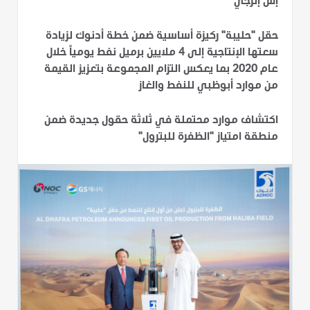
إس إنرجي"
حقل "حليبة" ركيزة أساسية ضمن خطة أدنوك لزيادة
سعتها الإنتاجية إلى 4 ملايين برميل نفط يومياً خلال
عام 2020 بما يعكس التزام المجموعة بتعزيز القيمة
من موارد أبوظبي للنفط والغاز
اكتشاف موارد محتملة في ثلاثة حقول جديدة ضمن
منطقة امتياز "الظفرة للبترول"