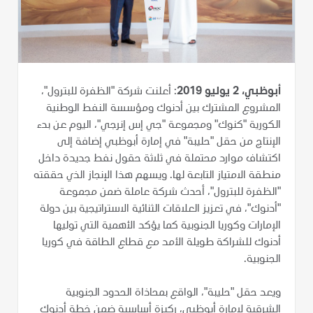
أبوظبي، 2 يوليو 2019
: أعلنت شركة "الظفرة للبترول"،
المشروع المشترك بين أدنوك ومؤسسة النفط الوطنية
الكورية "كنوك" ومجموعة "جي إس إنرجي"، اليوم عن بدء
الإنتاج من حقل "حليبة" في إمارة أبوظبي إضافة إلى
اكتشاف موارد محتملة في ثلاثة حقول نفط جديدة داخل
منطقة الامتياز التابعة لها. ويسهم هذا الإنجاز الذي حققته
"الظفرة للبترول"، أحدث شركة عاملة ضمن مجموعة
"أدنوك"، في تعزيز العلاقات الثنائية الاستراتيجية بين دولة
الإمارات وكوريا الجنوبية كما يؤكد الأهمية التي توليها
أدنوك للشراكة طويلة الأمد مع قطاع الطاقة في كوريا
الجنوبية.
ويعد حقل "حليبة"، الواقع بمحاذاة الحدود الجنوبية
الشرقية لإمارة أبوظبي، ركيزة أساسية ضمن خطة أدنوك