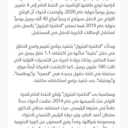
الرامية لرفع طاقتها الإنتاجية من النفط الخام إلى 4 ملايين
برميل يومياً بنهاية عام 2020. وأوضحت أدنوك أن الإنتاج
الأولي من الحقل سيرتفع تدريجياً ليبلغ 40 ألف برميل يومياً
بنهاية عام 2019 فيما تستمر "الظفرة للبترول" بالعمل على
استغلال الإمكانات الكبيرة للحقل في المستقبل.
وبدأت "الظفرة للبترول" بتنفيذ برنامج تقييم واسع النطاق
في حقل "حليبة" مكّنها من اكتشاف 1.1 مليار برميل من
نفط المكمن، وذلك بزيادة كبيرة عن التقديرات الأولية التي
كانت 180 مليون برميل. كما اكتشفت الشركة أيضاً موارد
محتملة في ثلاثة حقول جديدة هي "الحمرة"، و"بوطاسة"،
و"بونخيلة"، بعد تنفيذ برامج استكشاف مكثفة.
وبمناسبة بدء "الظفرة للبترول" بإنتاج النفط الخام للمرة
الأولى منذ تأسيسها في عام 2014، نظمت أدنوك حدثاً
خاصاً في مقرها الرئيسي، حيث استضاف معالي الدكتور
سلطان أحمد الجابر، وزير دولة الرئيس التنفيذي لأدنوك
ومجموعة شركاتها، وفداً رفيع المستوى من كوريا الجنوبية