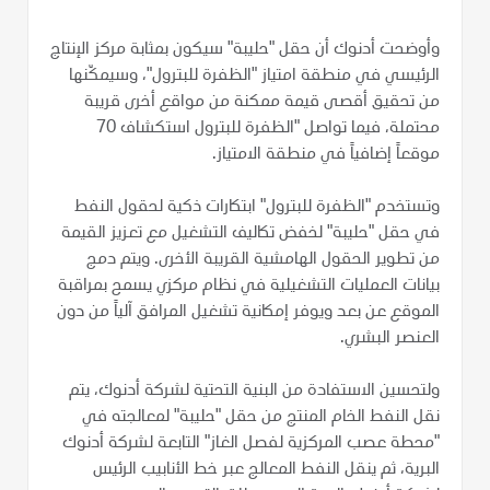
وأوضحت أدنوك أن حقل "حليبة" سيكون بمثابة مركز الإنتاج
الرئيسي في منطقة امتياز "الظفرة للبترول"، وسيمكّنها
من تحقيق أقصى قيمة ممكنة من مواقع أخرى قريبة
محتملة، فيما تواصل "الظفرة للبترول استكشاف 70
موقعاً إضافياً في منطقة الامتياز.
وتستخدم "الظفرة للبترول" ابتكارات ذكية لحقول النفط
في حقل "حليبة" لخفض تكاليف التشغيل مع تعزيز القيمة
من تطوير الحقول الهامشية القريبة الأخرى. ويتم دمج
بيانات العمليات التشغيلية في نظام مركزي يسمح بمراقبة
الموقع عن بعد ويوفر إمكانية تشغيل المرافق آلياً من دون
العنصر البشري.
ولتحسين الاستفادة من البنية التحتية لشركة أدنوك، يتم
نقل النفط الخام المنتج من حقل "حليبة" لمعالجته في
"محطة عصب المركزية لفصل الغاز" التابعة لشركة أدنوك
البرية، ثم ينقل النفط المعالج عبر خط الأنابيب الرئيس