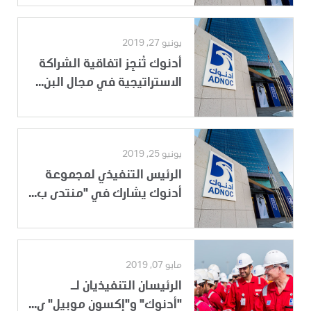
يونيو 27, 2019
أدنوك تُنجِز اتفاقية الشراكة
الاستراتيجية في مجال البن...
يونيو 25, 2019
الرئيس التنفيذي لمجموعة
أدنوك يشارك في "منتدى ب...
مايو 07, 2019
الرئيسان التنفيذيان لـ
"أدنوك" و"إكسون موبيل" ي...