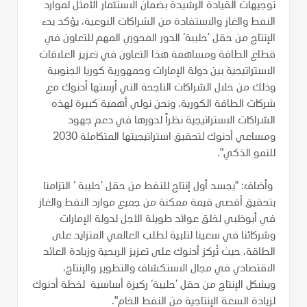
توجيهات القيادة الرشيدة بضمان الاستثمار الأمثل لموارد
النفط والغاز والاستفادة من الشراكات النوعية، يؤكد بدء
الإنتاج من حقل ’حليبة‘ الدور المحوري المهم للتعاون في
قطاع الطاقة ومساهمة هذا التعاون في تعزيز العلاقات
الاستراتيجية بين دولة الإمارات وجمهورية كوريا الجنوبية
وذلك من خلال الشراكات الناجحة التي أرستها أدنوك مع
شركات الطاقة الكورية، ونحن نولي أهمية كبيرة لهذه
الشراكات الاستراتيجية نظراً لدورها في دعم جهود
ومساعي أدنوك لتحقيق استراتيجيتها المتكاملة 2030
للنمو الذكي".
وأضاف: "يجسد أول إنتاج للنفط من حقل ’حليبة ‘ التزامنا
بتحقيق أقصى قيمة ممكنة من جميع موارد النفط والغاز
في أبوظبي لخلق عوائد طويلة الأجل لدولة الإمارات
وشركائنا في سعينا لتلبية لطلب العالمي المتزايد على
الطاقة، حيث تُركز أدنوك على تعزيز الربحية وزيادة العائد
الاقتصادي في مجال الاستكشاف والتطوير والإنتاج،
ويشكل الإنتاج من حقل ’حليبة‘ ركيزة أساسية لخطة أدنوك
لزيادة السعة الإنتاجية من النفط الخام".