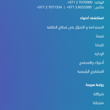
الهاتف:
+971 2 7070000
فاكس :
+971 2 6023389
|
+971 2 7071334
استكشف أدنوك
الاستدامة و التحوّل في قطاع الطاقة
قيمنا
تاريخنا
الإدارة
أدنوك والمجتمع
المشاريع الرئيسية
روابط سريعة
شركائنا
منتجاتنا