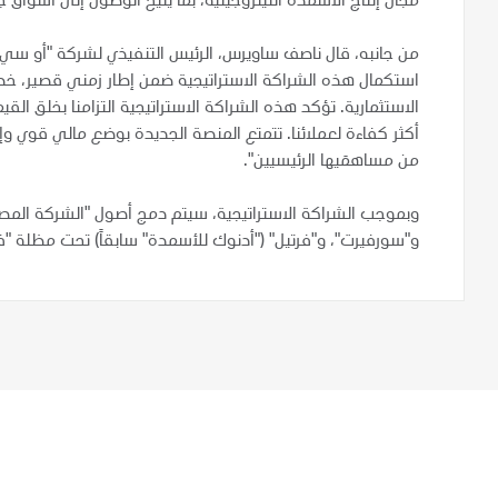
مجال إنتاج الأسمدة النيتروجينية، بما يتيح الوصول إلى أسواق 
من جانبه، قال ناصف ساويرس، الرئيس التنفيذي لشركة "أو سي آ
استكمال هذه الشراكة الاستراتيجية ضمن إطار زمني قصير، خص
الاستثمارية. تؤكد هذه الشراكة الاستراتيجية التزامنا بخلق
أكثر كفاءة لعملائنا. تتمتع المنصة الجديدة بوضع مالي قوي وإم
من مساهمَيها الرئيسيين".
وبموجب الشراكة الاستراتيجية، سيتم دمج أصول "الشركة المصر
و"سورفيرت"، و"فرتيل" ("أدنوك للأسمدة" سابقاً) تحت مظلة "