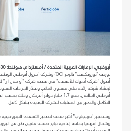
أبوظبي، الإمارات العربية المتحدة / أمستردام، هولندا؛ 30 سبتمبر 2019
بورصة "يورونكست" بالرمز OCI) وشركة "بتر
أصول "شركة أدنوك للأسمدة" في منصة شركة "أو سي آي" للأ
لإنشاء شركة رائدة على مستوى العالم. وتقدّر الإيرادات السن
التكامل والدمج بين العمليات للشركة الجديدة بشكل كامل.
وستصبح "فرتيجلوب" أكبر منصة لتصدير الأسمدة النيتروجينية ع