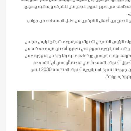
وزيع تتيح لها الوصول إلى الموانئ الرئيسة على البحر المتوسط،
المتكاملة في تعزيز التنوع الجغرافي للشركة وإمكانية وصولها
.
 الدمج بين أعمال الشركتين من خلال الاستفادة من جوانب
دولة الرئيس التنفيذي لأدنوك ومجموعة شركاتها رئيس مجلس
اء شراكات استراتيجية تسهم في تحقيق أقصى قيمة ممكنة من
 المهمة بوقت قياسي وبكفاءة عالية بما يعكس منهجية عمل
 أصول ’أدنوك للأسمدة‘ في منصة ’أو سي آي‘ للأسمدة
النيتروجينية في المنطقة. وتعد هذه الخطوة إنجازاً جديداً ضمن جهودنا لتنفيذ استراتيجية أدنوك المتكاملة 2030 للنمو
روكيماويات".