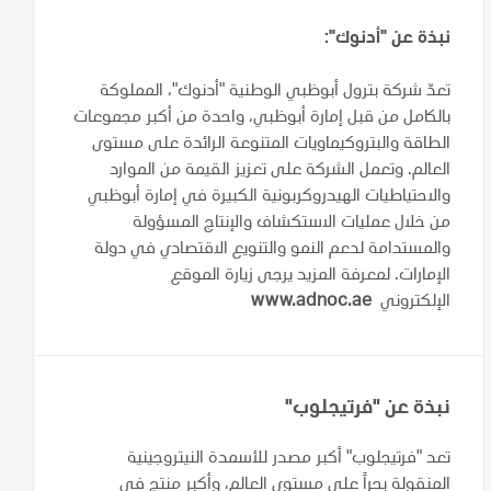
نبذة عن "أدنوك":
تعدّ شركة بترول أبوظبي الوطنية "أدنوك"، المملوكة
بالكامل من قبل إمارة أبوظبي، واحدة من أكبر مجموعات
الطاقة والبتروكيماويات المتنوعة الرائدة على مستوى
العالم. وتعمل الشركة على تعزيز القيمة من الموارد
والاحتياطيات الهيدروكربونية الكبيرة في إمارة أبوظبي
من خلال عمليات الاستكشاف والإنتاج المسؤولة
والمستدامة لدعم النمو والتنويع الاقتصادي في دولة
الإمارات. لمعرفة المزيد يرجى زيارة الموقع
الإلكتروني
www.adnoc.ae
نبذة عن "فرتيجلوب"
تعد "فرتيجلوب" أكبر مصدر للأسمدة النيتروجينية
المنقولة بحراً على مستوى العالم، وأكبر منتج في