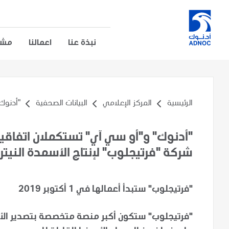
نبذة عنا
اعمالنا
مشار
الرئيسية
المركز الإعلامي
البيانات الصحفية
"أدنوك"
"أدنوك" و"أو سي آي" تستكملان اتفاقية
شركة "فرتيجلوب" لإنتاج الأسمدة النيتر
"فرتيجلوب" ستبدأ أعمالها في 1 أكتوبر 2019