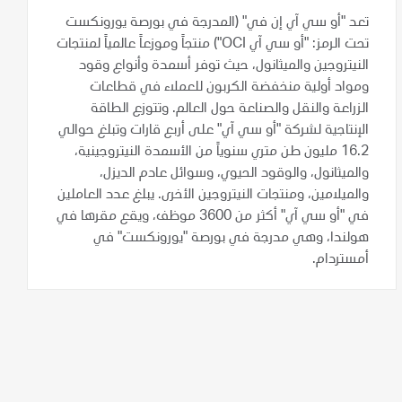
تعد "أو سي آي إن في" (المدرجة في بورصة يورونكست
تحت الرمز: "أو سي آي OCI") منتجاً وموزعاً عالمياً لمنتجات
النيتروجين والميثانول، حيث توفر أسمدة وأنواع وقود
ومواد أولية منخفضة الكربون للعملاء في قطاعات
الزراعة والنقل والصناعة حول العالم. وتتوزع الطاقة
الإنتاجية لشركة "أو سي آي" على أربع قارات وتبلغ حوالي
16.2 مليون طن متري سنوياً من الأسمدة النيتروجينية،
والميثانول، والوقود الحيوي، وسوائل عادم الديزل،
والميلامين، ومنتجات النيتروجين الأخرى. يبلغ عدد العاملين
في "أو سي آي" أكثر من 3600 موظف، ويقع مقرها في
هولندا، وهي مدرجة في بورصة "يورونكست" في
أمستردام.