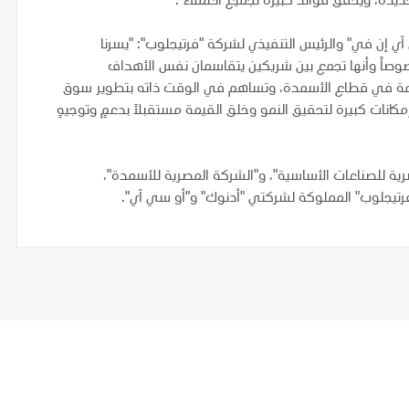
جديدة، ويحقق فوائد كبيرة لجميع العملاء".
ي إن في" والرئيس التنفيذي لشركة "فرتيجلوب": "يسرنا
وصاً وأنها تجمع بين شريكين يتقاسمان نفس الأهداف
 القيمة في قطاع الأسمدة، وتساهم في الوقت ذاته بتطوير سوق
كانات كبيرة لتحقيق النمو وخلق القيمة مستقبلاً بدعمٍ وتوجيهٍ
ية للصناعات الأساسية"، و"الشركة المصرية للأسمدة"،
فرتيجلوب" المملوكة لشركتي "أدنوك" و"أو سي آي".