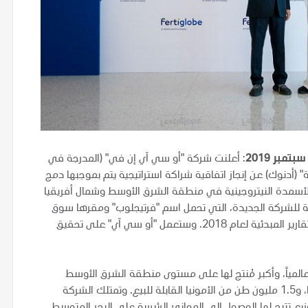
: أعلنت شركة "أو سي آي إن في" (المدرجة في
ول أبوظبي الوطنية" (أدنوك) عن إنجاز اتفاقية شراكة استراتيجية يتم بموجبها دمج
سمدة النيتروجينية في منطقة الشرق الأوسط وشمال أفريقيا
وية للشركة الجديدة، التي تحمل اسم "فرتيجلوب" ومقرها سوق
أبوظبي العالمي، بنحو 1.7 مليار دولار أمريكي وذلك بحسب التقارير المبدئية لعام 2018. وستعمل "أو سي آي" على تحقيق
المياً، وأكبر مُنتج لها على مستوى منطقة الشرق الأوسط
وشمال أفريقيا بطاقة إنتاجية تبلغ خمسة ملايين طن من اليوريا، و1.5 مليون طن من الأمونيا القابلة للبيع. وتمتلك الشركة