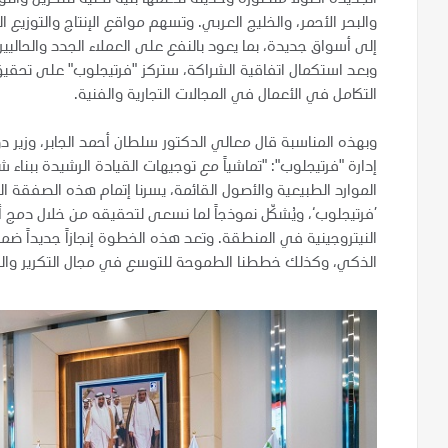
الجديدة أصولاً متطورة وحديثة تدعمها بنية تحتية للتخزين والت
والبحر الأحمر، والخليج العربي. وتسهم مواقع الإنتاج والتوزيع 
إلى أسواق جديدة، بما يعود بالنفع على العملاء الجدد والحاليين
وبعد استكمال اتفاقية الشراكة، ستركز "فرتيجلوب" على تحقيق
التكامل في الأعمال في المجالات التجارية والفنية.
وبهذه المناسبة قال معالي الدكتور سلطان أحمد الجابر، وزير 
إدارة "فرتيجلوب": "تماشياً مع توجيهات القيادة الرشيدة ببن
الموارد الطبيعية والأصول القائمة، يسرنا إتمام هذه الصفقة
’فرتيجلوب‘، ويُشكّل نموذجاً لما نسعى لتحقيقه من خلال دمج
الذكي، وكذلك خططنا الطموحة للتوسع في مجال التكرير والبت