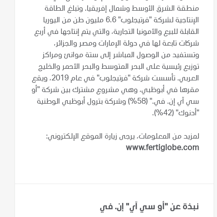
منطقة الشرق الأوسط وشمال إفريقيا. وتبلغ الطاقة
الإنتاجية لشركة "فرتيجلوب" 6.6 مليون طن من اليوريا
القابلة للبيع والأمونيا التجارية، والتي يتم إنتاجها في أربع
شركات تابعة لها في دولة الإمارات ومصر والجزائر،
وتستفيد من الوصول المباشر إلى ستة موانئ ومراكز
توزيع رئيسية على البحر المتوسط والبحر الأحمر والخليج
العربي. تأسست شركة "فرتيجلوب" في عام 2019، ويقع
مقرها في أبوظبي، وهي مشروع مشترك بين شركة "أو
سي آي إن. في." (58%) وشركة بترول أبوظبي الوطنية
"أدنوك" (42%).
لمزيد من المعلومات، يرجى زيارة الموقع الإلكتروني:
www.fertiglobe.com
نبذة عن "أو سي آي" إن. في