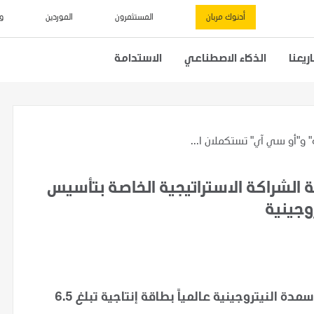
أدنوك مربان
المستثمرون
الموردين
و
يعنا
الذكاء الاصطناعي
الاستدامة
 و"أو سي آي" تستكملان ا...
 الشراكة الاستراتيجية الخاصة بتأسيس
وجينية
"فرتيجلوب" ستكون أكبر منصة متخصصة بتصدير الأسمدة النيتروجينية عالمياً بطاقة إنتاجية تبلغ 6.5