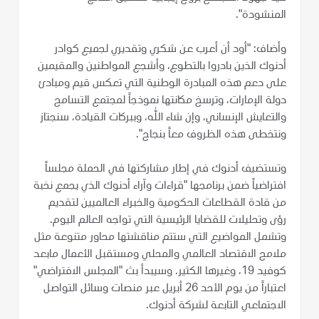
المنشودة".
وأضاف: "أود أن أعرب عن شكري وتقديري لجميع كوادر
أدنوك الذين بادروا بالتطوع، وأشجع المواطنين والمقيمين
على دعم هذه المبادرة الوطنية التي تعكس قيم ومبادئ
دولة الإمارات، وترسخ مكانتها نموذجاً لمجتمع التسامح
والتعايش الإنساني، وإن شاء الله، وببركات القيادة، سنجتاز
ونتخطى هذه الظروف معاً بنجاح".
وتستضيف أدنوك في إطار مشاركتها في الحملة مجلساً
افتراضياً ضمن برنامجها "قراءات وآراء أدنوك الذي يجمع نخبة
من قادة القطاعات الحكومية والخبراء العالميين لتقديم
رؤى وتحليلات للقضايا الرئيسية التي تواجه العالم اليوم.
وتشمل المواضيع التي ستتم مناقشتها محاور متنوعة مثل
ملامح الاقتصاد العالمي والمحلي ومستقبل الأعمال مابعد
كوفيد 19، وغيرها الكثير. وسيبدأ بث "المجلس الافتراضي"
اعتباراً من يوم الأحد 26 أبريل عبر منصات وسائل التواصل
الاجتماعي التابعة لشركة أدنوك.