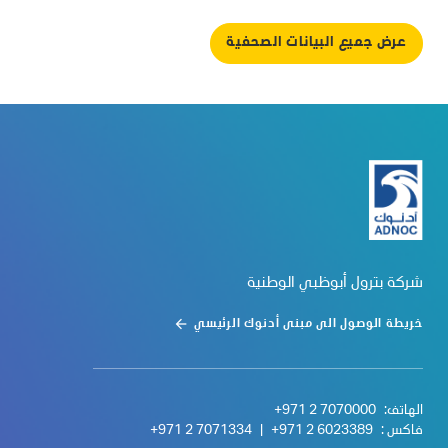
عرض جميع البيانات الصحفية
شركة بترول أبوظبي الوطنية
خريطة الوصول الى مبنى أدنوك الرئيسي
الهاتف:
+971 2 7070000
فاكس :
+971 2 6023389
|
+971 2 7071334