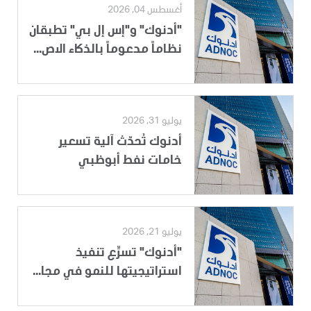
أغسطس 04, 2026
"أدنوك" و"إس إل بي" تطبقان
نظاماً مدعوماً بالذكاء الاص...
يوليو 31, 2026
أدنوك تُحدّث آلية تسعير
خامات نفط أبوظبي
يوليو 21, 2026
"أدنوك" تسرِّع تنفيذ
استراتيجيتها للنمو في مجا...