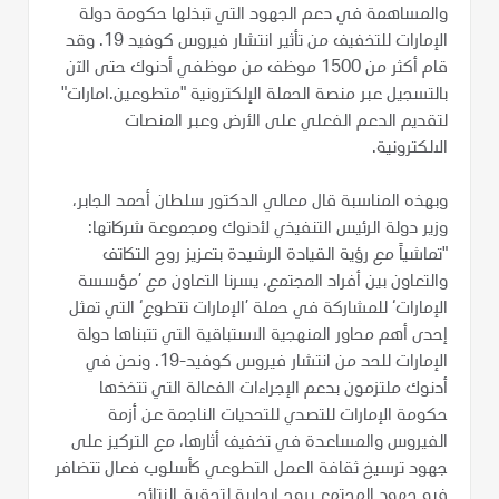
والمساهمة في دعم الجهود التي تبذلها حكومة دولة
الإمارات للتخفيف من تأثير انتشار فيروس كوفيد 19. وقد
قام أكثر من 1500 موظف من موظفي أدنوك حتى الآن
بالتسجيل عبر منصة الحملة الإلكترونية "متطوعين.امارات"
لتقديم الدعم الفعلي على الأرض وعبر المنصات
الالكترونية.
وبهذه المناسبة قال معالي الدكتور سلطان أحمد الجابر،
وزير دولة الرئيس التنفيذي لأدنوك ومجموعة شركاتها:
"تماشياً مع رؤية القيادة الرشيدة بتعزيز روح التكاتف
والتعاون بين أفراد المجتمع، يسرنا التعاون مع ’مؤسسة
الإمارات‘ للمشاركة في حملة ’الإمارات تتطوع‘ التي تمثل
إحدى أهم محاور المنهجية الاستباقية التي تتبناها دولة
الإمارات للحد من انتشار فيروس كوفيد-19. ونحن في
أدنوك ملتزمون بدعم الإجراءات الفعالة التي تتخذها
حكومة الإمارات للتصدي للتحديات الناجمة عن أزمة
الفيروس والمساعدة في تخفيف أثارها، مع التركيز على
جهود ترسيخ ثقافة العمل التطوعي كأسلوب فعال تتضافر
فيه جهود المجتمع بروح إيجابية لتحقيق النتائج