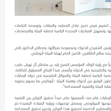
لتقييم فرص تعزيز تبادل المعارف والبيانات، وتوسعة التزامات
، وتسهيل المبادرات الجديدة الرامية لحماية البيئة والمجتمعات
لرئيس التنفيذي لأدنوك ومجموعة شركاتها، ومعالي الدكتور ثاني
يخة سالم الظاهري، الأمين العام لهيئة البيئة-أبوظبي.
اً مع رؤية الوالد المؤسس الشيخ زايد بن سلطان آل نهيان، طيب
بيئية والطبيعية في الدولة وأرسى مبدأ الإنتاج المسؤول للطاقة،
الرامية لحماية البيئة والموائل الطبيعية في دولة الإمارات
تعاون الوثيق بين أدنوك وهيئة البيئة –أبوظبي بما يسهم بصورة
ة البيئة والتنمية المستدامة".
لإمارات قام منذ تأسيسها على مبدأ تحقيق التوازن بين التنمية
تنوعها البيولوجي، وبفضل توجيهات ورؤية القيادة الرشيدة تم
لمشاريع الداعمة لتحقيق هذا التوازن وتعزيز تحقيق الاستدامة