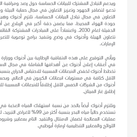
ويدعم التبادل المشترك للبيانات الحساسة حول رصد ومراقبة البيئ
تدعو لتضافر الجهود وتعزيز التعاون في مجال حماية البيئة وا
التعاون في مجال تبادل البيانات الحساسة، تلتزم أدنوك وهي
جودة الهواء المحيط، مما يضمن دقة أكبر في الإبلاغ عن أ
الدفيئة لعام 2030. واعتماداً على المبادرات الم
تتعاون الهيئة وأدنوك في وضع وتنفيذ برامج توعوية للتعر
الإمارات.
ويأتي التوقيع على هذه الاتفاقية الإطارية بين أدنوك ووزارة ال
في أعقاب إعلان أدنوك عن أهدافها الشاملة في مجال الاس
الأقل كثافة في مستويات انبعاثات الكربون في العالم. وبحسب ت
أدنوك من الشركات الخمس الأقل إطلاقاً للانبعاثات المسببة لل
إطلاق غاز الميثان.
تستخدم حالياً مياه البحر بن
عمليات المعالجة لضمان الامتثال والتقيد التام بمعايير وشرو
اللوائح والمعايير التنظيمية لإمارة أبوظبي.