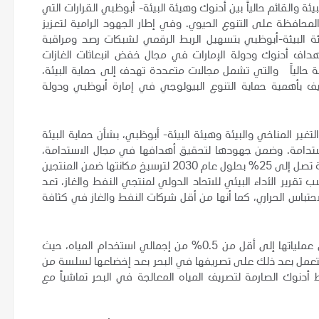
ة والقائم حالياً بين أدنوك وهيئة البيئة- أبوظبي القرارات التي
لمحافظة على التنوع الحيوي. وفي إطار الجهود الرامية لتعزيز
ئة البيئة-أبوظبي بتسهيل الربط الرقمي لشبكات رصد ومراقبة
هداف أدنوك ودولة الإمارات في مجال خفض انبعاثات الغازات
شتركة القائمة حالياً والتي تشمل مجالات متعددة تهدف إلى حماية البيئة،
يف بأهمية حماية التنوع البيولوجي في إمارة أبوظبي ودولة
تغير المناخي والبيئة وهيئة البيئة- أبوظبي، بشأن حماية البيئة
تدامة. وضمن جهودها لتحقيق أهدافها في مجال الاستدامة،
تخطط أدنوك لخفض الانبعاثات المسببة للاحتباس الحراري بنسبة تصل إلى 25% بحلول عام 2030 لترسيخ مكانتها ضمن المنتجين
قرير الأداء البيئي للاتحاد الدولي لمنتجي النفط والغاز، تعد
احتباس الحراري، كما أنها من أقل شركات النفط والغاز في كثافة
وتلتزم أدنوك أيضاً بالحد من نسبة استهلاك المياه العذبة في عملياتها إلى أقل من 0.5% من إجمالي استخدام المياه، حيث
سبة أكثر من 99% لأغراض التبريد، لتعمل بعد ذلك على تصريفها في البحر بعد إخضاعها لسلسة من
ط أدنوك الصارمة لتصريف المياه المعالجة في البحر تماشياً مع