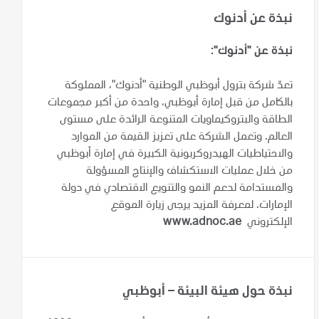
نبذة عن أدنوك
نبذة عن "أدنوك":
تعدّ شركة بترول أبوظبي الوطنية "أدنوك"، المملوكة
بالكامل من قبل إمارة أبوظبي، واحدة من أكبر مجموعات
الطاقة والبتروكيماويات المتنوعة الرائدة على مستوى
العالم. وتعمل الشركة على تعزيز القيمة من الموارد
والاحتياطيات الهيدروكربونية الكبيرة في إمارة أبوظبي
من خلال عمليات الاستكشاف والإنتاج المسؤولة
والمستدامة لدعم النمو والتنويع الاقتصادي في دولة
الإمارات. لمعرفة المزيد يرجى زيارة الموقع
الإلكتروني
www.adnoc.ae
نبذة حول هيئة البيئة – أبوظبي