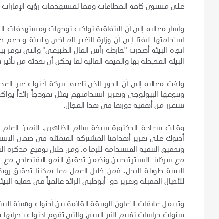
على مستوى كافة القطاعات وفقا لمستهدفات رؤية الإمارات 2021."
وأشار معاليه إلى أن الاتفاقية تواكب توجهات ومستهدفات الدو
استدامتها، لافتاً إلى أن وزارة التغير المناخي والبيئة ول
اتجاه البيئة أصدرت "خارطة رأس المال الطبيعي" والتي توفر 
البيئة المحيطة بها والقيمة المالية لما يمكن أن تحدثه من تأث
ولفت معاليه إلى أن الدور الذي تلعبه شركة أدنوك عبر العدي
وتنوعها البيولوجي وتعزيز استدامتهم يمثل نموذجاً رائداً يوا
ستعزز من أهمية دورها في هذا المجال.
وقالت سعادة الدكتورة شيخة سالم الظاهري، الأمين العام ل
أدنوك على تعزيز أهدافنا المشتركة المتمثلة في ضمان الاستخد
وتحقيق التنمية المستدامة للإمارة. ومن خلال توقيع مذكرة التفا
مع شركائنا الاستراتيجيين ونضمن تحقيق النمو الاقتصادي مع 
البيئية طويلة الأجل. فمن خلال العمل معا يمكننا تحقيق رؤية
للأجيال المقبلة
وتعزيز دور أبوظبي الرائد عالمياً في حماية البي
وتشمل علاقات التعاون الوثيقة القائمة بين أدنوك وهيئة البي
سنوات دراسات تقييم الأثر البيئي والتي تقوم أدنوك بإجرائها ب