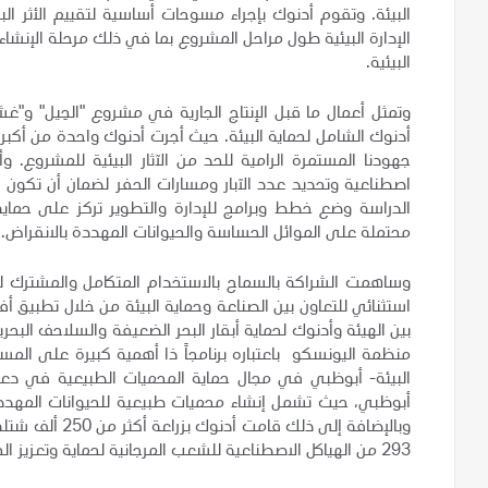
البيئة. وتقوم أدنوك بإجراء مسوحات أساسية لتقييم الأثر ال
الإدارة البيئية طول مراحل المشروع بما في ذلك مرحلة الإنشاء
البيئية.
وتمثل أعمال ما قبل الإنتاج الجارية في مشروع "الحِيل" و"غ
أدنوك الشامل لحماية البيئة. حيث أجرت أدنوك واحدة من أكبر ا
اصطناعية وتحديد عدد الآبار ومسارات الحفر لضمان أن تكون ا
الدراسة وضع خطط وبرامج للإدارة والتطوير تركز على حماية ا
محتملة على الموائل الحساسة والحيوانات المهددة بالانقراض.
وساهمت الشراكة بالسماح بالاستخدام المتكامل والمشترك للم
استثنائي للتعاون بين الصناعة وحماية البيئة من خلال تطبيق أ
بين الهيئة وأدنوك لحماية أبقار البحر الضعيفة والسلاحف البح
منظمة اليونسكو
باعتباره برنامجاً ذا أهمية كبيرة على ا
البيئة- أبوظبي في مجال حماية المحميات الطبيعية في دع
أبوظبي، حيث تشمل إنشاء محميات طبيعية للحيوانات المهددة 
وبالإضافة إلى ذ
293 من الهياكل الاصطناعية للشعب المرجانية لحماية وتعزيز الحياة البحرية