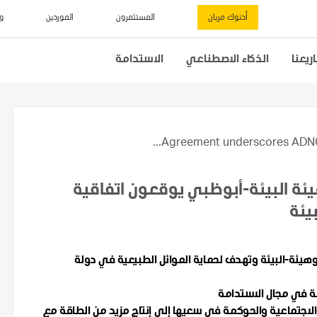
أدنوك مربان
المستثمرون
الموردين
و
يعنا
الذكاء الاصطناعي
الاستدامة
Agreement underscores ADNOC
هيئة البيئة-أبوظبي يوقعون اتفاقية
يئة
وهيئة-البيئة وتهدف لحماية الموائل الطبيعية في دولة
لة في مجال الاستدامة
ة والاجتماعية والحوكمة في سعيها إلى إنتاج مزيد من الطاقة مع