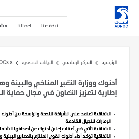
نبذة عنا
اعمالنا
مشار
الرئيسية
المركز الإعلامي
البيانات الصحفية
s s...
أدنوك ووزارة التغير المناخي والبيئة و
إطارية لتعزيز التعاون في مجال حماية الب
الاتفاقية تعتمد على الشراكةالناجحة
والراسخة بين أدنوك 
الإمارات للأجيال القادمة
الاتفاقية تأتي في أعقاب إعلان أدنوك عن أهدافها الشام
الأتفاقية تؤكد أداء أدنوك القوي الملتزم بالمعايير البيئي