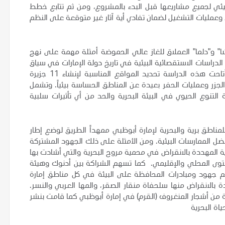
بيئي لجميع مشاريعها قبل البدء بالمشروع، ومن ثم تتابع خطط
 وعمليات التشغيل لضمان تفادي أية آثار غير متوقعة على النظم
شا" و"دلما" العملاق للغاز عالي الحموضة أمثلة مهمة على نهج
لدراسات الاستقصائية البيئية في تاريخ دولة الإمارات في سياق
جهودنا المستمرة الرامية للحد من الآثار البيئية للمشروع. وأتاحت هذه الدراسة تحديد المواقع المناسبة لإنشاء 11 جزيرة
لجزر وعمليات الحفر بعيدة عن المناطق الحساسة بيئياً. وتشمل
لتنوع الحيوي في البيئة البحرية والحد من أي تأثيرات سلبية
ناطق برية والبحرية لإمارة أبوظبي ممهداً الطريق لوضع إطار
فضل الممارسات البيئية. ومن الأمثلة على ذلك الجهود المشتركة
رية المهددة بالانقراض في محمية مروح البحرية والتي أشادت بها
لمستوى المحلي والإقليمي. كما تسهم الشراكة بين أدنوك وهيئة
م جهود ومبادرات المحافظة على البيئة في كل مناطق إمارة
بالانقراض منها سلحفاة منقار الصقر، والمها العربي والنسر.
لك قامت أدنوك بزراعة أكثر من 250 ألف شتلة من أشجار المنغروف (القرم) في إمارة أبوظبي كما قامت بنشر