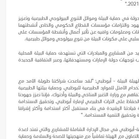
لة في حماية البيئة وموائل التنوع البيولوجي الطبيعية وتعزيز
دعم جهود والتزامات مؤسسات القطاع الحكومي والخاص أنشطتهما
بيانات ومعلومات وافيه عن تأثير أعمال وأنشطة المؤسسات على
ير سلبي على مكونات البيئة من تنوع بيولوجي وموائل طبيعية.
د من المشاريع والمبادرات التي تستهدف حماية البيئة المحلية
كب توجهات دولة الإمارات ومستهدفاتها، وعبر الاتفاقية الجديدة
هيئة البيئة - أبوظبي: "لقد ساعدت شراكتنا طويلة الأمد مع
ام الأمثل للموارد الطبيعية لأبوظبي، وحماية بيئتها الطبيعية
هم مع وزارة التغير المناخي والبيئة وأدنوك، فإننا نعزز جهودنا
الحفاظ على التراث الطبيعي لإمارة أبوظبي، وتحقيق الاستدامة
 قيادتنا الرشيدة في بناء مستقبل أكثر استدامة وأكثر إشراقا
ئة وتحقيق التنمية المستدامة. "
ئة-أبوظبي في مجال الإدارة الشاملة للمشاريع والتي تمتد لعدة
التعاون مع الهيئة تماشياً مع منهجيتها للصحة والسلامة وحماية