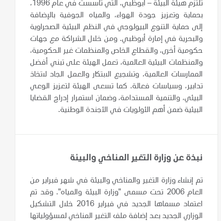
تلتزم هيئة البيئة – أبوظبي، التي تأسست في عام 1996،
بحماية وتعزيز جودة الهواء، والمياه الجوفية بالإضافة
إلى
حماية التنوع البيولوجي في النظم البيئية الصحراوية
والبحرية في إمارة أبوظبي. ومن خلال الشراكة مع جهات
حكومية أخرى، والقطاع الخاص والمنظمات غير الحكومية،
والمنظمات البيئية العالمية، تعمل الهيئة على تبني أفضل
الممارسات العالمية، وتشجيع الابتكار والعمل الجاد لاتخاذ
تدابير، وسياسات فعالة. كما تسعى الهيئة لتعزيز الوعي
البيئي، والتنمية المستدامة، وضمان استمرار إدراج القضايا
البيئية ضمن أهم الأولويات في الأجندة الوطنية.
نبذة عن وزارة التغير المناخي والبيئة
تم إنشاء وزارة التغير والمناخي والبيئة في شهر فبراير من
العام 2006 تحت مسمى "وزارة البيئة والمياه". وقد تم
اعتماد مسماها الجديد في فبراير 2016 خلال التشكيل
الوزاري الجديد بعد إضافة ملف التغير المناخي لمسؤولياتها