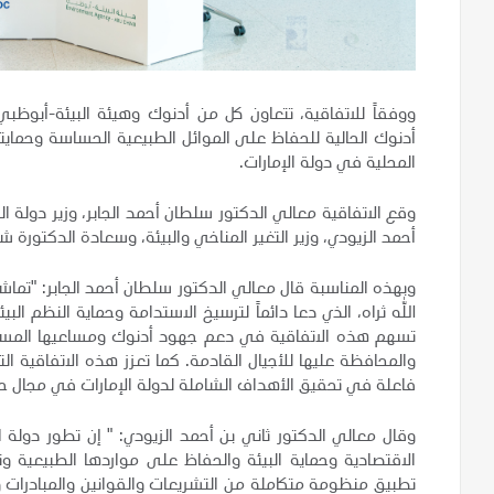
ووفقاً للاتفاقية، تتعاون كل من أدنوك وهيئة البيئة-أبوظبي 
أدنوك الحالية للحفاظ على الموائل الطبيعية الحساسة وحمايتها
المحلية في دولة الإمارات.
وقع الاتفاقية معالي الدكتور سلطان أحمد الجابر، وزير دولة ا
أحمد الزيودي، وزير التغير المناخي والبيئة، وسعادة الدكتورة ش
وبهذه المناسبة قال معالي الدكتور سلطان أحمد الجابر: "تماشي
الله ثراه، الذي دعا دائماً لترسيخ الاستدامة وحماية النظم ال
تسهم هذه الاتفاقية في دعم جهود أدنوك ومساعيها المستمرة 
والمحافظة عليها للأجيال القادمة. كما تعزز هذه الاتفاقية ال
فاعلة في تحقيق الأهداف الشاملة لدولة الإمارات في مجال حماي
وقال معالي الدكتور ثاني بن أحمد الزيودي: " إن تطور دولة ا
الاقتصادية وحماية البيئة والحفاظ على مواردها الطبيعية و
تطبيق منظومة متكاملة من التشريعات والقوانين والمبادرات وا