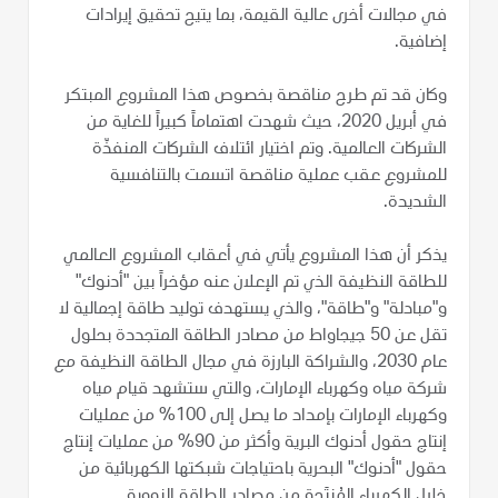
في مجالات أخرى عالية القيمة، بما يتيح تحقيق إيرادات
إضافية.
وكان قد تم طرح مناقصة بخصوص هذا المشروع المبتكر
في أبريل 2020، حيث شهدت اهتماماً كبيراً للغاية من
الشركات العالمية. وتم اختيار ائتلاف الشركات المنفذّة
للمشروع عقب عملية مناقصة اتسمت بالتنافسية
الشديدة.
يذكر أن هذا المشروع يأتي في أعقاب المشروع العالمي
للطاقة النظيفة الذي تم الإعلان عنه مؤخراً بين "أدنوك"
و"مبادلة" و"طاقة"، والذي يستهدف توليد طاقة إجمالية لا
تقل عن 50 جيجاواط من مصادر الطاقة المتجددة بحلول
عام 2030، والشراكة البارزة في مجال الطاقة النظيفة مع
شركة مياه وكهرباء الإمارات، والتي ستشهد قيام مياه
وكهرباء الإمارات بإمداد ما يصل إلى 100% من عمليات
إنتاج حقول أدنوك البرية وأكثر من 90% من عمليات إنتاج
حقول "أدنوك" البحرية باحتياجات شبكتها الكهربائية من
خلال الكهرباء المُنتَجة من مصادر الطاقة النووية