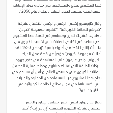
هذا المشروع بنجاح والمساهمة في مبادرة دولة الإمارات
الاستراتيجية لتحقيق الحياد المناخي بحلول عام 2050".
وقال كازوهيرو إكيبي، الرئيس والرئيس التنفيذي لشركة
"كيوشو للطاقة الكهربائية": "تتشرف مجموعة ’كيودن‘
باختيارها كشريك تجاري ومساهم في تنفيذ هذا المشروع
الذي يساعد في تقليص انبعاثات ثاني أكسيد الكربون في
منشآت إنتاج النفط في أدنوك بنسبة تزيد عن 30%. لقد
أعلنت مجموعة ’كيودن‘ مؤخراً عن خطة عمل للحياد
الكربوني، ونحن عازمون على المساهمة في دفع جهود
شركات الطاقة التي تمتلك مشاريع وخطط عملية للحد من
انبعاثات الكربون على مستوى العالم. ونأمل أن نساهم في
نجاح هذا المشروع عبر الاستفادة من المعارف والخبرات
التي اكتسبناها في مجال قطاع الطاقة الكهربائية في
اليابان وخارجها".
وقال جان برنارد ليفي، رئيس مجلس الإدارة والرئيس
التنفيذي لشركة الكهرباء الفرنسية "إي دي إف": "نحن