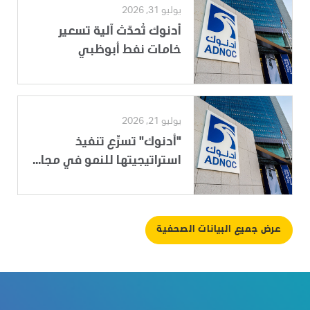
يوليو 31, 2026
أدنوك تُحدّث آلية تسعير
خامات نفط أبوظبي
يوليو 21, 2026
"أدنوك" تسرِّع تنفيذ
استراتيجيتها للنمو في مجا...
عرض جميع البيانات الصحفية