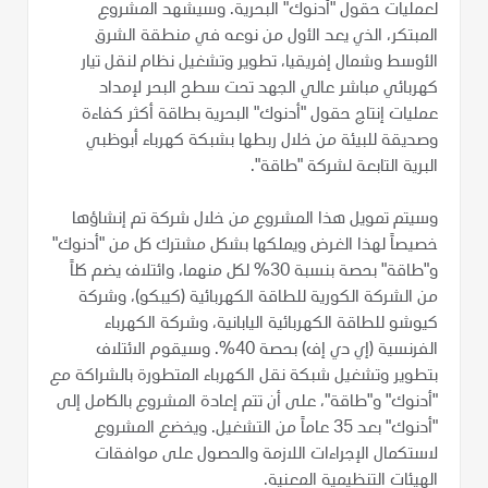
لعمليات حقول "أدنوك" البحرية. وسيشهد المشروع
المبتكر، الذي يعد الأول من نوعه في منطقة الشرق
الأوسط وشمال إفريقيا، تطوير وتشغيل نظام لنقل تيار
كهربائي مباشر عالي الجهد تحت سطح البحر لإمداد
عمليات إنتاج حقول "أدنوك" البحرية بطاقة أكثر كفاءة
وصديقة للبيئة من خلال ربطها بشبكة كهرباء أبوظبي
البرية التابعة لشركة "طاقة".
وسيتم تمويل هذا المشروع من خلال شركة تم إنشاؤها
خصيصاً لهذا الغرض ويملكها بشكل مشترك كل من "أدنوك"
و"طاقة" بحصة بنسبة 30% لكل منهما، وائتلاف يضم كلاً
من الشركة الكورية للطاقة الكهربائية (كيبكو)، وشركة
كيوشو للطاقة الكهربائية اليابانية، وشركة الكهرباء
الفرنسية (إي دي إف) بحصة 40%. وسيقوم الائتلاف
بتطوير وتشغيل شبكة نقل الكهرباء المتطورة بالشراكة مع
"أدنوك" و"طاقة"، على أن تتم إعادة المشروع بالكامل إلى
"أدنوك" بعد 35 عاماً من التشغيل. ويخضع المشروع
لاستكمال الإجراءات اللازمة والحصول على موافقات
الهيئات التنظيمية المعنية.