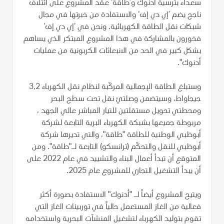
سعداء بترسية أدنوك و’طاقة‘ عقد المشروع على ائتلاف
ناجح يضم ’إي دي إف‘ والاستفادة من خبرتها في مجال
شبكات نقل الطاقة الكهربائية. ونحن في ’إي دي إف‘
فخورون بالمشاركة في هذا المشروع المبتكر الذي يساهم
بشكل كبير في الحد من الانبعاثات الكربونية من عمليات
أدنوك".
وستبلغ الطاقة الإجمالية المركّبة لنظام نقل الكهرباء 3,2
جيجاواط، وسيتضمن وصلتيْ نقل تحت سطح البحر
ومحطتي تحويل مستقلتين للتيار المباشر عالي الجهد ،
مربوطة جميعها بشبكة الكهرباء البرية التابعة لشركة
أبوظبي الوطنية للطاقة "طاقة"، والتي تديرها شركة
أبوظبي للنقل والتحكّم (ترانسكو) التابعة لـ"طاقة". ومن
المتوقع أن تبدأ أعمال البناء والتشييد في عام 2022 على
أن يبدأ التشغيل التجاري للمشروع عام 2025.
ويتيح المشروع أيضاً لـ "أدنوك" الاستفادة بصورة أكثر
فعالية من الغاز المستعمل حالياً في توربينات الغاز التي
تقوم بتوليد الكهرباء لتشغيل المنشآت البحرية واستخدامه