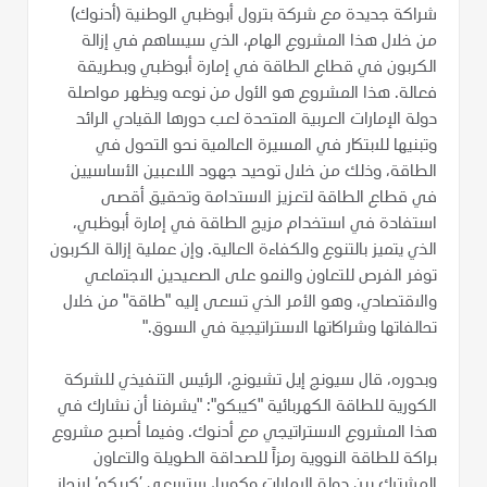
شراكة جديدة مع شركة بترول أبوظبي الوطنية (أدنوك)
من خلال هذا المشروع الهام، الذي سيساهم في إزالة
الكربون في قطاع الطاقة في إمارة أبوظبي وبطريقة
فعالة. هذا المشروع هو الأول من نوعه ويظهر مواصلة
دولة الإمارات العربية المتحدة لعب دورها القيادي الرائد
وتبنيها للابتكار في المسيرة العالمية نحو التحول في
الطاقة، وذلك من خلال توحيد جهود اللاعبين الأساسيين
في قطاع الطاقة لتعزيز الاستدامة وتحقيق أقصى
استفادة في استخدام مزيج الطاقة في إمارة أبوظبي،
الذي يتميز بالتنوع والكفاءة العالية. وإن عملية إزالة الكربون
توفر الفرص للتعاون والنمو على الصعيدين الاجتماعي
والاقتصادي، وهو الأمر الذي تسعى إليه "طاقة" من خلال
تحالفاتها وشراكاتها الاستراتيجية في السوق."
وبدوره، قال سيونج إيل تشيونج، الرئيس التنفيذي للشركة
الكورية للطاقة الكهربائية "كيبكو": "يشرفنا أن نشارك في
هذا المشروع الاستراتيجي مع أدنوك. وفيما أصبح مشروع
براكة للطاقة النووية رمزاً للصداقة الطويلة والتعاون
المشترك بين دولة الإمارات وكوريا، ستسعى ’كيبكو‘ لإنجاز