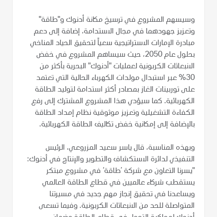
وسيسهم المشروع في ترسيخ مكانة أدنوك و"طاقة"
وتعزيز جهودهما في مجال الاستدامة، إضافة إلى دعم
مبادرة الإمارات الاستراتيجية سعياً لتحقيق الحياد المناخي
بحلول عام 2050، حيث سيساهم المشروع في خفض
الانبعاثات الكربونية لعمليات "أدنوك" البحرية بأكثر من
30% عبر استبدال مولدات الكهرباء الحالية التي تعتمد
على توربينات الغاز بمصادر أكثر استدامة لتوليد الطاقة
الكهربائية. كما سيؤدي هذا المشروع المشترك إلى رفع
الكفاءة التشغيلية وتعزيز موثوقية نظام إمداد الطاقة
بالإضافة إلى إمكانية خفض تكاليف الطاقة الكهربائية.
وبهذه المناسبة، قال ياسر سعيد المزروعي، الرئيس
التنفيذي لدائرة الاستكشاف والتطوير والإنتاج في أدنوك:
"يسرنا التعاون مع شركة ’طاقة‘ في مشروع مبتكر
يستقطب شركاء عالميين في قطاع الطاقة العالمي
ويساعدنا في تحقيق إنجاز مهم جديد في مسيرتنا
المتواصلة للحد من الانبعاثات الكربونية. وفيما تسعى