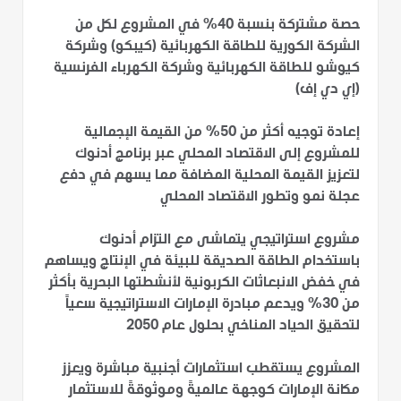
حصة مشتركة بنسبة 40% في المشروع لكل من
الشركة الكورية للطاقة الكهربائية (كيبكو) وشركة
كيوشو للطاقة الكهربائية وشركة الكهرباء الفرنسية
(إي دي إف)
إعادة توجيه أكثر من 50% من القيمة الإجمالية
للمشروع إلى الاقتصاد المحلي عبر برنامج أدنوك
لتعزيز القيمة المحلية المضافة مما يسهم في دفع
عجلة نمو وتطور الاقتصاد المحلي
مشروع استراتيجي يتماشى مع التزام أدنوك
باستخدام الطاقة الصديقة للبيئة في الإنتاج ويساهم
في خفض الانبعاثات الكربونية لأنشطتها البحرية بأكثر
من 30% ويدعم مبادرة الإمارات الاستراتيجية سعياً
لتحقيق الحياد المناخي بحلول عام 2050
المشروع يستقطب استثمارات أجنبية مباشرة ويعزز
مكانة الإمارات كوجهة عالميةً وموثوقةً للاستثمار