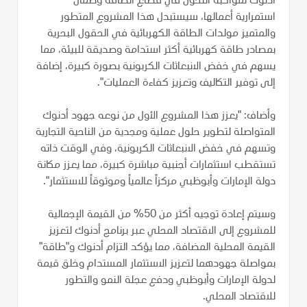
أدنوك لمواكبة التحول في قطاع الطاقة وضمان
استمرارية أعمالها، سيستبدل هذا المشروع المتطور
والمتميز مولدات الطاقة الكهربائية في الحقول البحرية
بمصادر طاقة كهربائية أكثر استدامة وصديقة للبيئة، مما
يسهم في خفض الانبعاثات الكربونية بصورة كبيرة، إضافة
إلى توفير التكاليف وتعزيز كفاءة العمليات".
وأضاف: "يعزز هذا المشروع الأول من نوعه جهود أدنوك
المتواصلة لتطوير حلول عملية ومجدية من الناحية التجارية
وتسهم في خفض الانبعاثات الكربونية، وفي الوقت ذاته
تستقطب استثمارات أجنبية مباشرة كبيرة، مما يعزز مكانة
دولة الإمارات وأبوظبي مركزاً عالمياً وموثوقاً للاستثمار".
وسيتم إعادة توجيه أكثر من 50% من القيمة الإجمالية
للمشروع إلى الاقتصاد المحلي عبر برنامج أدنوك لتعزيز
القيمة المحلية المضافة، مما يؤكد التزام أدنوك و"طاقة"
بمواصلة جهودهما لتعزيز الاستثمار المستدام وخلق قيمة
لدولة الإمارات وأبوظبي ودفع عجلة النمو والتطور
للاقتصاد المحلي.