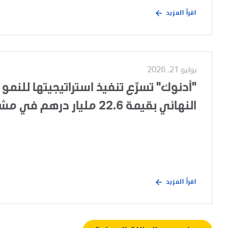
اقرأ المزيد
يوليو 21, 2026
"أدنوك" تسرِّع تنفيذ استراتيجيتها للنمو 
النهائي بقيمة 22.6 مليار درهم في مشروع تطوير الغطاء الغازي لحقل أم الشيف
اقرأ المزيد