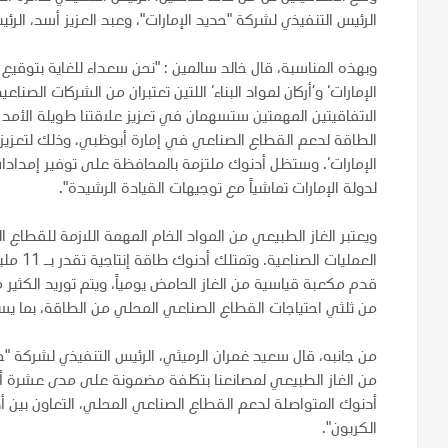
الرئيس التنفيذي لشركة "حديد الإمارات"، وعبد العزيز أسد، الرئيس 
وبهذه المناسبة، قال خالد سالمين : "نحن سعداء للغاية بتوقيع ه
الإمارات‘ و’أركان لمواد البناء‘ اللتين تعتبران من الشركات الصنا
الاتفاقيتين المهمتين ستسهمان في تعزيز علاقتنا طويلة الأم
الطاقة لدعم القطاع الصناعي في إمارة أبوظبي، وذلك لتعزيز 
الإمارات‘. وستظل أدنوك ملتزمة بالمحافظة على توفير إمدادات
لدولة الإمارات تماشياً مع توجيهات القيادة الرشيدة".
ويعتبر الغاز الطبيعي من المواد الخام المهمة اللازمة للقط
العمليا
قدم مكعبة قياسية من الغاز الحامض يومياً، ويتم توريد الكثير من
من ثلثي احتياجات القطاع الصناعي المحلي من الطاقة، بما ي
من جانبه، قال سعيد غمران الرميثي، الرئيس التنفيذي لشركة "
من الغاز الطبيعي لمصانعنا بتكلفة مضمونة على مدى عشرة أ
أدنوك المتواصلة لدعم القطاع الصناعي المحلي، التعاون بين أ
الكربون".