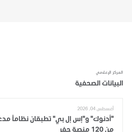
المركز الإعلامي
البيانات الصحفية
أغسطس 04, 2026
"أدنوك" و"إس إل بي" تطبقان نظاماً مدعوم
من 120 منصة حفر