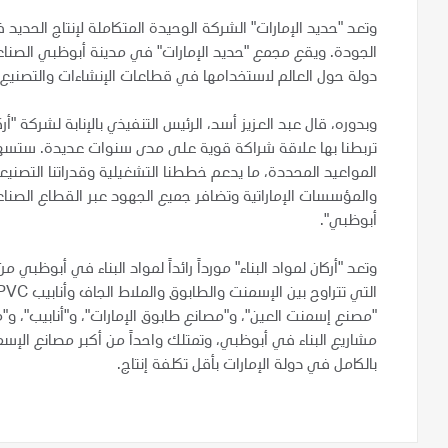
وتعد "حديد الإمارات" الشركة الوحيدة المتكاملة لإنتاج الحدي
دولة حول العالم لاستخدامها في قطاعات الإنشاءات والتصنيع 
وبدوره، قال عبد العزيز أسد، الرئيس التنفيذي بالإنابة لشركة "أ
تربطنا بها علاقة شراكة قوية على مدى سنوات عديدة. ستسهم
المواعيد المحددة، ما يدعم خططنا التشغيلية وقدراتنا التصنيع
والمؤسسات الإماراتية وتضافر جميع الجهود عبر القطاع الصناعي
أبوظبي".
وتعد "أركان لمواد البناء" مورداً رائداً لمواد البناء في أبوظ
"مصنع إسمنت العين"، و"مصانع طابوق الإمارات"، و"أنابيب"، و
مشاريع البناء في أبوظبي، وتمتلك واحداً من أكبر مصانع الإسم
بالكامل في دولة الإمارات بأقل تكلفة إنتاج.