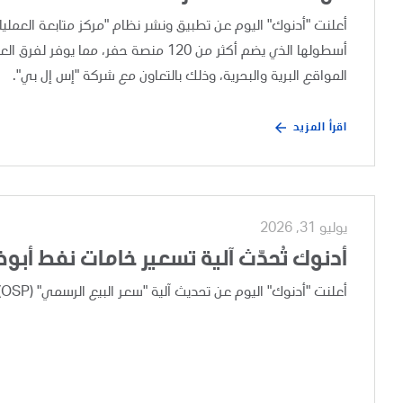
أسطولها الذي يضم أكثر من 120 منصة حفر،
المواقع البرية والبحرية، وذلك بالتعاون مع شركة "إس إل بي".
اقرأ المزيد
يوليو 31, 2026
أدنوك تُحدّث آلية تسعير خامات نفط أبو
أعلنت "أدنوك" اليوم عن تحديث آلية "سعر البيع الرسمي" (OSP) لخامات نفط أبوظبي، وذلك بعد إجراء مراجعة تجارية دورية.