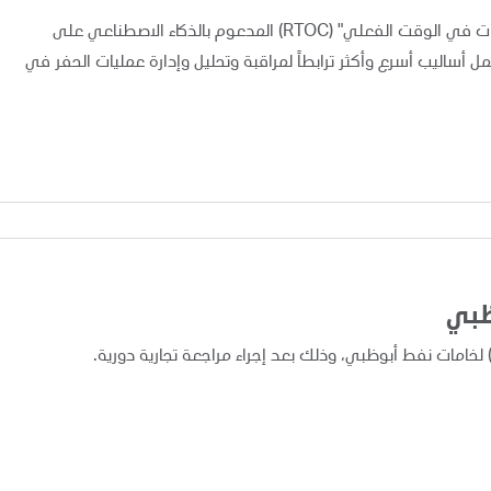
أعلنت "أدنوك" اليوم عن تطبيق ونشر نظام "مركز متابعة العمليات في الوقت الفعلي" (RTOC) المدعوم بالذكاء الاصطناعي على
 مما يوفر لفرق العمل أساليب أسرع وأكثر ترابطاً لمراقبة وتحليل وإدارة عمليات الحفر في
ظبي