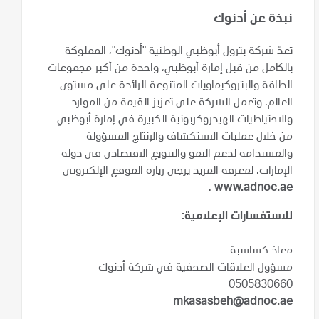
نبذة عن أدنوك
تعدّ شركة بترول أبوظبي الوطنية "أدنوك"، المملوكة
بالكامل من قبل إمارة أبوظبي، واحدة من أكبر مجموعات
الطاقة والبتروكيماويات المتنوعة الرائدة على مستوى
العالم. وتعمل الشركة على تعزيز القيمة من الموارد
والاحتياطيات الهيدروكربونية الكبيرة في إمارة أبوظبي
من خلال عمليات الاستكشاف والإنتاج المسؤولة
والمستدامة لدعم النمو والتنويع الاقتصادي في دولة
الإمارات. لمعرفة المزيد يرجى زيارة الموقع الإلكتروني
.
www.adnoc.ae
للاستفسارات الإعلامية:
معاذ كساسبة
مسؤول العلاقات الصحفية في شركة أدنوك
0505830660
mkasasbeh@adnoc.ae