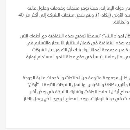
د في دولة الإمارات، حيث توفر منتجات وخدمات وحلول عالية
الجودة. ويقع مجمع "حديد الإمارات" في مدينة أبوظبي الصناعية الأولى (إيكاد-1)، ويتم شحن منتجات الشركة إلى أكثر من 40
والطاقة.
ركان لمواد البناء": "يسعدنا توقيع هذه الاتفاقية مع أدنوك التي
 هذه الاتفاقية في ضمان استقرار الأسعار والتسليم في
ية عبر مجموعة أعمالنا. ولا شك أن التعاون بين الشركات
 يمثل عاملاً رئيسياً في دفع عجلة النمو المستدام لإمارة
بي من خلال مجموعة متنوعة من المنتجات والخدمات عالية الجودة
التي تتراوح بين الإسمنت والطابوق والملاط الجاف وأنابيب PVC وأنابيب GRP والأكياس. وتشمل الشركات التابعة لـ "أركان"
"مصنع أركان للملاط الجاف". وتشارك الشركة في بعض أكبر
نت في دولة الإمارات. ويعد المصنع الوحيد الذي يعمل بالغاز