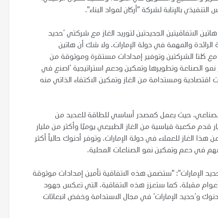
التنفيذي بالإنابة لشركة "أركان لمواد البناء".
اتين الاتفاقيتين الجديدتين لتوريد الغاز مع شركتي ’حديد
عية الرائدة والمهمة في دولة الإمارات. ولا شك أن هاتين
د مع كلتا الشركتين وتوفير إمدادات مستقرة وموثوقة من
نمو الصناعة وتطويرها وتمكين ودعم استراتيجية ’اصنع في
 اقتصادية ومستدامة من الغاز وتمكين الاكتفاء الذاتي منه
اع الصناعي، حيث يعمل كمصدر أساسي للطاقة للعديد من
ت الصناعية. وتمتلك أدنوك طاقة إنتاجية تقدر بـ 11 مليار قدم مكعبة قياسية من الغاز الطبيعي يوميًا وأكثر من مليار
 هذا الغاز للعملاء في دولة الإمارات. وتوفر أدنوك حالياً أكثر
سهم في دعم وتمكين نمو الصناعات المحلية.
حديد الإمارات": "ستضمن هذه الاتفاقية تأمين إمدادات موثوقة
عوام مقبلة. كما ستعزز هذه الاتفاقية، التي تعكس جهود
دنوك و’حديد الإمارات‘ في مجال الاستدامة وخفض انبعاثات