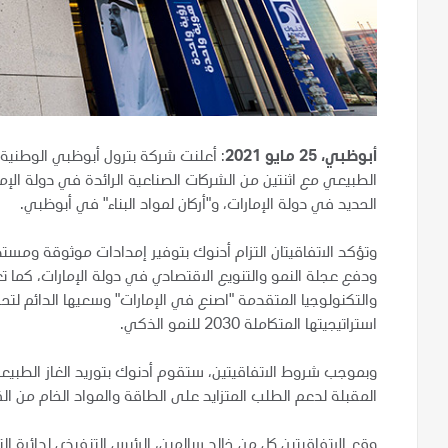
أبوظبي، 25 مايو 2021
: أعلنت شركة بترول أبوظبي الوطنية "
الطبيعي مع اثنتين من الشركات الصناعية الرائدة في دولة الإما
الحديد في دولة الإمارات، و"أركان لمواد البناء" في أبوظبي.
وتؤكد الاتفاقيتان التزام أدنوك بتوفير إمدادات موثوقة ومست
ودفع عجلة النمو والتنويع الاقتصادي في دولة الإمارات، كما تع
والتكنولوجيا المتقدمة "اصنع في الإمارات" وسعيها الدائم لتحقي
استراتيجيتها المتكاملة 2030 للنمو الذكي.
وبموجب شروط الاتفاقيتين، ستقوم أدنوك بتوريد الغاز الطبيع
المقبلة لدعم الطلب المتزايد على الطاقة والمواد الخام من 
وقع الاتفاقيتين كل من خالد سالمين، الرئيس التنفيذي لدائرة ا