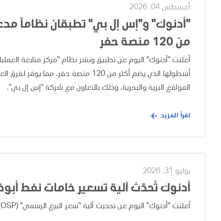
أغسطس 04, 2026
"أدنوك" و"إس إل بي" تطبقان نظاماً مدعوم
من 120 منصة حفر
أسطولها الذي يضم أكثر من 120 منصة حفر،
المواقع البرية والبحرية، وذلك بالتعاون مع شركة "إس إل بي".
اقرأ المزيد
يوليو 31, 2026
أدنوك تُحدّث آلية تسعير خامات نفط أبو
أعلنت "أدنوك" اليوم عن تحديث آلية "سعر البيع الرسمي" (OSP) لخامات نفط أبوظبي، وذلك بعد إجراء مراجعة تجارية دورية.