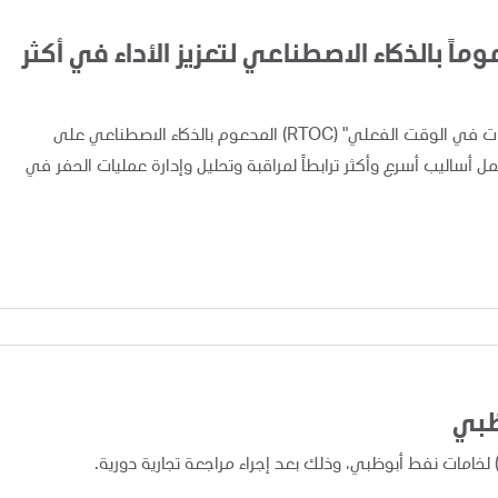
اً بالذكاء الاصطناعي لتعزيز الأداء في أكثر
أعلنت "أدنوك" اليوم عن تطبيق ونشر نظام "مركز متابعة العمليات في الوقت الفعلي" (RTOC) المدعوم بالذكاء الاصطناعي على
 مما يوفر لفرق العمل أساليب أسرع وأكثر ترابطاً لمراقبة وتحليل وإدارة عمليات الحفر في
ظبي