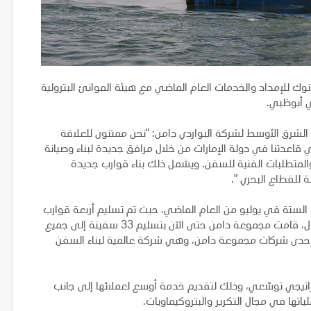
 اتفاقية مدتها 25 عامًا وقعتها أدنوك للإمداد والخدمات العام الماضي مع هيئة الموانئ البترولية
 أبوظبي.
 الشرق الأوسط لشركة البواردي دامن: "نحن ممتنون للعلاقة
 قاعدتنا في دولة الإمارات من خلال مرافق جديدة لبناء وصيانة
لمتطلبات الفنية للسفن. ويشمل ذلك بناء قوارب جديدة
لقطاع البحري ".
رب الستة في يوليو من العام الماضي، حيث تم تسليم أربعة قوارب
في مايو من هذا العام، واثنين آخرين في يونيو 2021. وبالإجمال، قامت مجموعة دامن حتى الآن بتسليم 33 سفينة إلى جميع
ن إحدى شركات مجموعة دامن، وهي شركة عالمية لبناء السفن
تراتيجي توسّعي، وذلك لتقديم خدمة أوسع لعملائها إلى جانب
تها في مجال التكرير والبتروكيماويات.