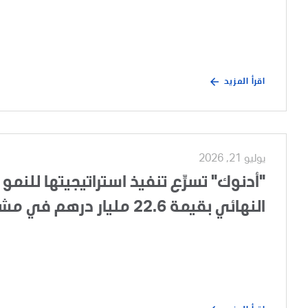
اقرأ المزيد
يوليو 21, 2026
"أدنوك" تسرِّع تنفيذ استراتيجيتها للنمو 
النهائي بقيمة 22.6 مليار درهم في مشروع تطوير الغطاء الغازي لحقل أم الشيف