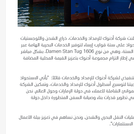
لنت شركة أدنوك للإمداد والخدمات، ذراع الشحن واللوجستيات
حواذ على ستة قوارب إرساء لتوفير الخدمات البحرية الهامة عبر
الموانئ البترولية في أبوظبي. وتم التعاقد على شراء القوارب الستة، وهي من نوع Damen Stan Tug 1606، بشكل مباشر
 إطار التزام مجموعة أدنوك بتعزيز القيمة المحلية المضافة
نفيذي لشركة أدنوك للإمداد والخدمات قائلاً: "يأتي الاستحواذ
جيتنا لتوسيع أسطول أدنوك للإمداد والخدمات، وتمكين الشركة
انئ الشاملة للعملاء في دولة الإمارات وحول العالم. نحن
ي تطوير قدرات بناء وصيانة السفن المتطورة داخل دولة
ليات النقل البحري والشحن، ونحن نساهم في تعزيز بيئة الأعمال
لاستثمارات".