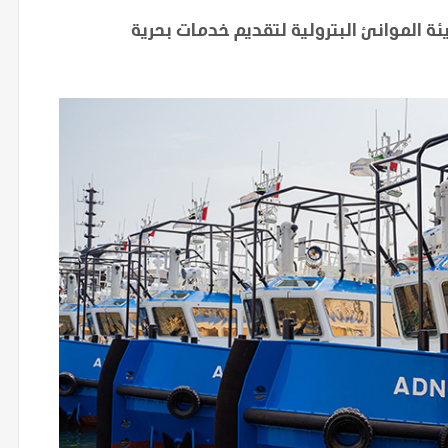
اتفاقية مدتها 25 عامًا مع هيئة الموانئ البترولية لتقديم خدمات بحرية