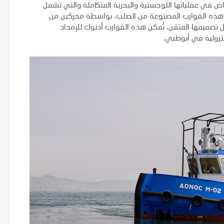
ض في عملياتها اللوجستية والبحرية المتكاملة والتي تشمل
يل هذه القوارب المصنوعة من الصلب، بواسطة محركين من
ن القدرة على سحب ما يقرب 16 طنًا. وبفضل تصميمها المتقن، تُمكن هذه القوارب أدنوك للإمداد
ترولية في أبوظبي.