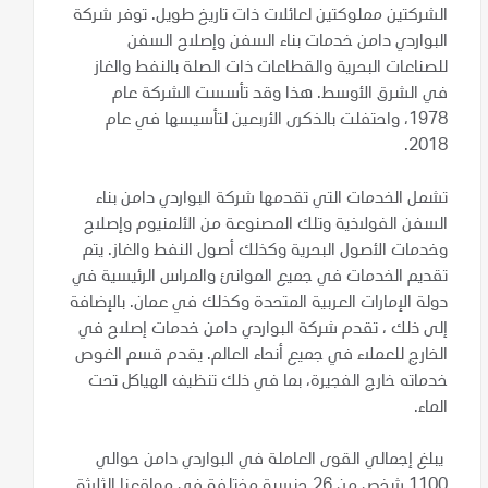
الشركتين مملوكتين لعائلات ذات تاريخ طويل. توفر شركة
البواردي دامن خدمات بناء السفن وإصلاح السفن
للصناعات البحرية والقطاعات ذات الصلة بالنفط والغاز
في الشرق الأوسط. هذا وقد تأسست الشركة عام
1978، واحتفلت بالذكرى الأربعين لتأسيسها في عام
2018.
تشمل الخدمات التي تقدمها شركة البواردي دامن بناء
السفن الفولاذية وتلك المصنوعة من الألمنيوم وإصلاح
وخدمات الأصول البحرية وكذلك أصول النفط والغاز. يتم
تقديم الخدمات في جميع الموانئ والمراس الرئيسية في
دولة الإمارات العربية المتحدة وكذلك في عمان. بالإضافة
إلى ذلك ، تقدم شركة البواردي دامن خدمات إصلاح في
الخارج للعملاء في جميع أنحاء العالم. يقدم قسم الغوص
خدماته خارج الفجيرة، بما في ذلك تنظيف الهياكل تحت
الماء.
يبلغ إجمالي القوى العاملة في البواردي دامن حوالي
1100 شخص من 26 جنسية مختلفة في مواقعنا الثلاثة