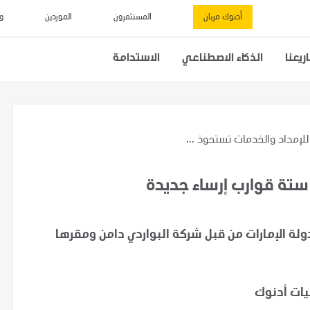
أدنوك مربان
المستثمرون
الموردين
و
يعنا
الذكاء الاصطناعي
الاستدامة
لإمداد والخدمات تستحوذ ...
ستة قوارب إرساء جديدة
لة الإمارات من قبل شركة البواردي دامن ومقرها
ليات أدنوك