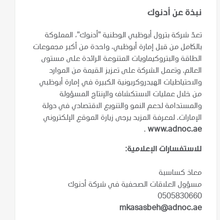
نبذة عن أدنوك
تعدّ شركة بترول أبوظبي الوطنية "أدنوك"، المملوكة
بالكامل من قبل إمارة أبوظبي، واحدة من أكبر مجموعات
الطاقة والبتروكيماويات المتنوعة الرائدة على مستوى
العالم. وتعمل الشركة على تعزيز القيمة من الموارد
والاحتياطيات الهيدروكربونية الكبيرة في إمارة أبوظبي
من خلال عمليات الاستكشاف والإنتاج المسؤولة
والمستدامة لدعم النمو والتنويع الاقتصادي في دولة
الإمارات. لمعرفة المزيد يرجى زيارة الموقع الإلكتروني
.
www.adnoc.ae
للاستفسارات الإعلامية:
معاذ كساسبة
مسؤول العلاقات الصحفية في شركة أدنوك
0505830660
mkasasbeh@adnoc.ae