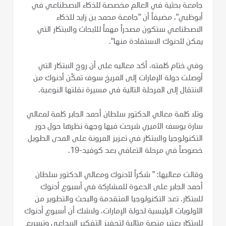
جامعة بحثية في العالم مخصصة للذكاء الاصطناعي في
أبوظبي"، مضيفاً أن "جامعة محمد بن زايد للذكاء
الاصطناعي ستكون مصدراً مهماً للأبحاث والابتكار التي
يمكن لأدنوك الاستفادة منها".
وفي ختام كلمته، أكد معاليه على أن روح الابتكار التي
أوصلت دولة الإمارات إلى المريخ سوف تمكّن أدنوك من
الانتقال إلى المرحلة التالية في مسيرة نقلتها النوعية.
وتلا كلمة معالي الدكتور سلطان أحمد الجابر كلمة لمعالي
سارة يوسف الأميري شرحت فيها وجهة نظرها حول دور
التكنولوجيا والابتكار في تعزيز المرونة على المدى الطويل
خصوصاً في مرحلة التعافي بعد كوفيد-19.
وقالت معاليها: " شكراً لأدنوك ومعالي الدكتور سلطان
أحمد الجابر على الدعوة للمشاركة في أسبوع أدنوك
للابتكار. تعد التكنولوجيا المتقدمة والبحث والتطوير من
الأولويات الرئيسية لدولة الإمارات، ولاشك أن أسبوع أدنوك
للابتكار يعتبر منصة مثالية لتحفيز التفكير الإبداعي وتسريع