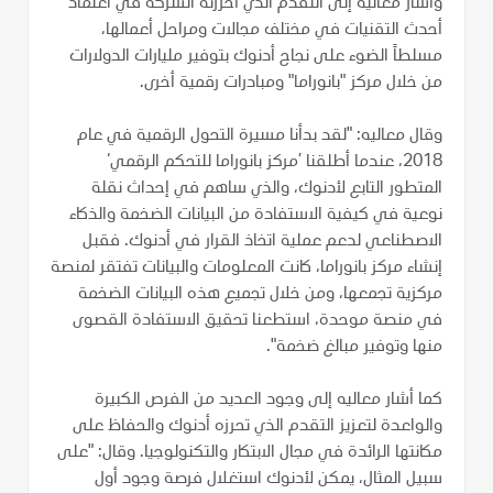
وأشار معاليه إلى التقدم الذي أحرزته الشركة في اعتماد
أحدث التقنيات في مختلف مجالات ومراحل أعمالها،
مسلطاً الضوء على نجاح أدنوك بتوفير مليارات الدولارات
من خلال مركز "بانوراما" ومبادرات رقمية أخرى.
وقال معاليه: "لقد بدأنا مسيرة التحول الرقمية في عام
2018، عندما أطلقنا ’مركز بانوراما للتحكم الرقمي‘
المتطور التابع لأدنوك، والذي ساهم في إحداث نقلة
نوعية في كيفية الاستفادة من البيانات الضخمة والذكاء
الاصطناعي لدعم عملية اتخاذ القرار في أدنوك. فقبل
إنشاء مركز بانوراما، كانت المعلومات والبيانات تفتقر لمنصة
مركزية تجمعها، ومن خلال تجميع هذه البيانات الضخمة
في منصة موحدة، استطعنا تحقيق الاستفادة القصوى
منها وتوفير مبالغ ضخمة".
كما أشار معاليه إلى وجود العديد من الفرص الكبيرة
والواعدة لتعزيز التقدم الذي تحرزه أدنوك والحفاظ على
مكانتها الرائدة في مجال الابتكار والتكنولوجيا. وقال: "على
سبيل المثال، يمكن لأدنوك استغلال فرصة وجود أول