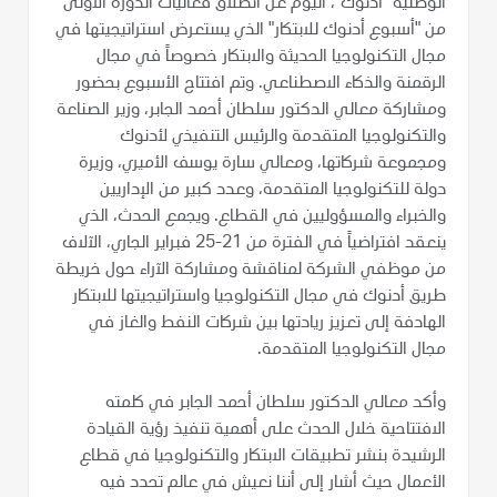
الوطنية "أدنوك"، اليوم عن انطلاق فعاليات الدورة الأولى
من "أسبوع أدنوك للابتكار" الذي يستعرض استراتيجيتها في
مجال التكنولوجيا الحديثة والابتكار خصوصاً في مجال
الرقمنة والذكاء الاصطناعي. وتم افتتاح الأسبوع بحضور
ومشاركة معالي الدكتور سلطان أحمد الجابر، وزير الصناعة
والتكنولوجيا المتقدمة والرئيس التنفيذي لأدنوك
ومجموعة شركاتها، ومعالي سارة يوسف الأميري، وزيرة
دولة للتكنولوجيا المتقدمة، وعدد كبير من الإداريين
والخبراء والمسؤوليين في القطاع. ويجمع الحدث، الذي
ينعقد افتراضياً في الفترة من 21-25 فبراير الجاري، الآلاف
من موظفي الشركة لمناقشة ومشاركة الآراء حول خريطة
طريق أدنوك في مجال التكنولوجيا واستراتيجيتها للابتكار
الهادفة إلى تعزيز ريادتها بين شركات النفط والغاز في
مجال التكنولوجيا المتقدمة.
وأكد معالي الدكتور سلطان أحمد الجابر في كلمته
الافتتاحية خلال الحدث على أهمية تنفيذ رؤية القيادة
الرشيدة بنشر تطبيقات الابتكار والتكنولوجيا في قطاع
الأعمال حيث أشار إلى أننا نعيش في عالم تحدد فيه