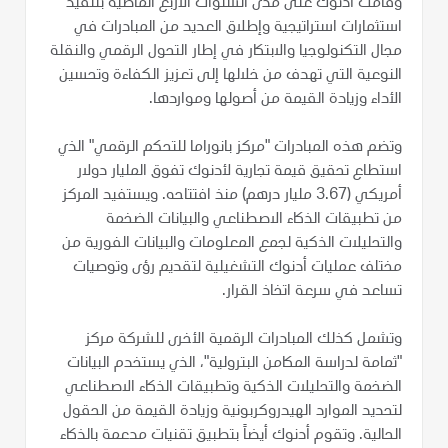
وقامت أدنوك على مدى السنوات الأربع الماضية بتنفيذ
استثمارات استراتيجية وإطلاق العديد من المبادرات في
مجال التكنولوجيا والابتكار في إطار التحول الرقمي والنقلة
النوعية التي تهدف من خلالها إلى تعزيز الكفاءة وتحسين
الأداء وزيادة القيمة من أصولها ومواردها.
وتضم هذه المبادرات "مركز بانوراما للتحكم الرقمي" الذي
استطاع تحقيق قيمة تجارية لأدنوك تفوق المليار دولار
أمريكي (3.67 مليار درهم) منذ افتتاحه. ويستفيد المركز
من تطبيقات الذكاء الاصطناعي والبيانات الضخمة
والتحليلات الذكية لجمع المعلومات والبيانات الفورية من
مختلف عمليات أدنوك التشغيلية لتقديم رؤى وتوصيات
تساعد في سرعة اتخاذ القرار.
وتشمل كذلك المبادرات الرقمية الأخرى للشركة مركز
"ثمامة لدراسة المكامن البترولية"، الذي يستخدم البيانات
الضخمة والتحليلات الذكية وتطبيقات الذكاء الاصطناعي
لتحديد الموارد الهيدروكربونية وزيادة القيمة من الحقول
الحالية. وتقوم أدنوك أيضاً بتطبيق تقنيات مدعمة بالذكاء