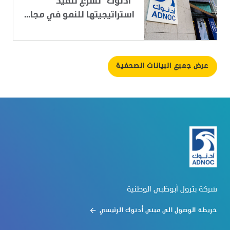
"أدنوك" تسرِّع تنفيذ
استراتيجيتها للنمو في مجا...
عرض جميع البيانات الصحفية
شركة بترول أبوظبي الوطنية
خريطة الوصول الى مبنى أدنوك الرئيسي