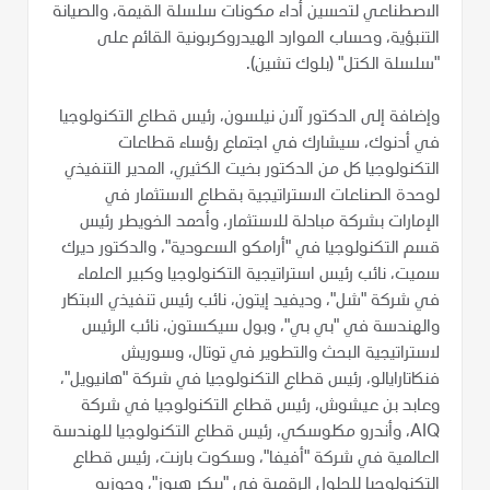
الاصطناعي لتحسين أداء مكونات سلسلة القيمة، والصيانة
التنبؤية، وحساب الموارد الهيدروكربونية القائم على
"سلسلة الكتل" (بلوك تشين).
وإضافة إلى الدكتور آلان نيلسون، رئيس قطاع التكنولوجيا
في أدنوك، سيشارك في اجتماع رؤساء قطاعات
التكنولوجيا كل من الدكتور بخيت الكثيري، المدير التنفيذي
لوحدة الصناعات الاستراتيجية بقطاع الاستثمار في
الإمارات بشركة مبادلة للاستثمار، وأحمد الخويطر رئيس
قسم التكنولوجيا في "أرامكو السعودية"، والدكتور ديرك
سميت، نائب رئيس استراتيجية التكنولوجيا وكبير العلماء
في شركة "شل"، وديفيد إيتون، نائب رئيس تنفيذي الابتكار
والهندسة في "بي بي"، وبول سيكستون، نائب الرئيس
لاستراتيجية البحث والتطوير في توتال، وسوريش
فنكاتارايالو، رئيس قطاع التكنولوجيا في شركة "هانيويل"،
وعابد بن عيشوش، رئيس قطاع التكنولوجيا في شركة
AIQ، وأندرو مكلوسكي، رئيس قطاع التكنولوجيا للهندسة
العالمية في شركة "أفيفا"، وسكوت بارنت، رئيس قطاع
التكنولوجيا للحلول الرقمية في "بيكر هيوز"، وجوزيه