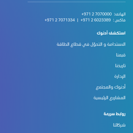
الهاتف:
+971 2 7070000
فاكس :
+971 2 6023389
|
+971 2 7071334
استكشف أدنوك
الاستدامة و التحوّل في قطاع الطاقة
قيمنا
تاريخنا
الإدارة
أدنوك والمجتمع
المشاريع الرئيسية
روابط سريعة
شركائنا