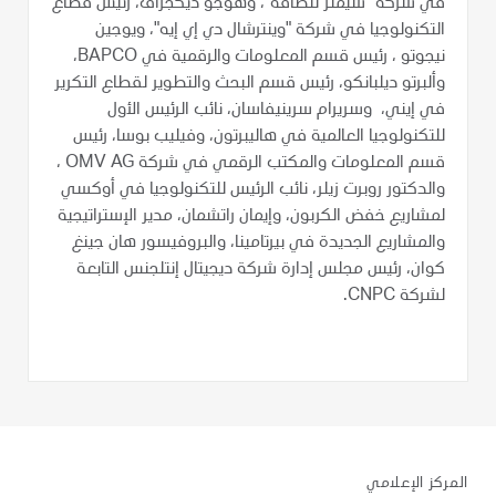
في شركة "سيمنز للطاقة"، وهوجو ديكجراف، رئيس قطاع
التكنولوجيا في شركة "وينترشال دي إي إيه"، ويوجين
نيجوتو ، رئيس قسم المعلومات والرقمية في BAPCO،
وألبرتو ديلبانكو، رئيس قسم البحث والتطوير لقطاع التكرير
في إيني، وسريرام سرينيفاسان، نائب الرئيس الأول
للتكنولوجيا العالمية في هاليبرتون، وفيليب بوسا، رئيس
قسم المعلومات والمكتب الرقمي في شركة OMV AG ،
والدكتور روبرت زيلر، نائب الرئيس للتكنولوجيا في أوكسي
لمشاريع خفض الكربون، وإيمان راتشمان، مدير الإستراتيجية
والمشاريع الجديدة في بيرتامينا، والبروفيسور هان جينغ
كوان، رئيس مجلس إدارة شركة ديجيتال إنتلجنس التابعة
لشركة CNPC.
المركز الإعلامي