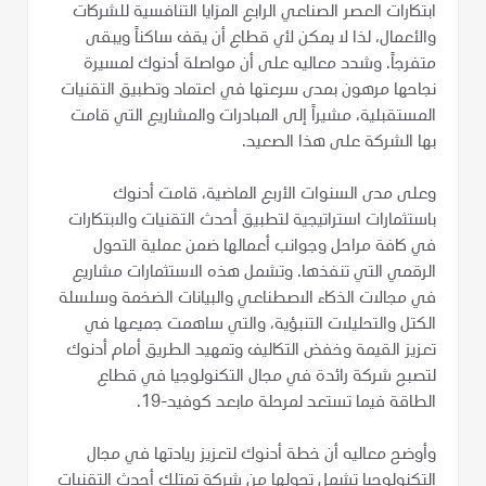
ابتكارات العصر الصناعي الرابع المزايا التنافسية للشركات
والأعمال، لذا لا يمكن لأي قطاع أن يقف ساكناً ويبقى
متفرجاً. وشدد معاليه على أن مواصلة أدنوك لمسيرة
نجاحها مرهون بمدى سرعتها في اعتماد وتطبيق التقنيات
المستقبلية، مشيراً إلى المبادرات والمشاريع التي قامت
بها الشركة على هذا الصعيد.
وعلى مدى السنوات الأربع الماضية، قامت أدنوك
باستثمارات استراتيجية لتطبيق أحدث التقنيات والابتكارات
في كافة مراحل وجوانب أعمالها ضمن عملية التحول
الرقمي التي تنفذها. وتشمل هذه الاستثمارات مشاريع
في مجالات الذكاء الاصطناعي والبيانات الضخمة وسلسلة
الكتل والتحليلات التنبؤية، والتي ساهمت جميعها في
تعزيز القيمة وخفض التكاليف وتمهيد الطريق أمام أدنوك
لتصبح شركة رائدة في مجال التكنولوجيا في قطاع
الطاقة فيما تستعد لمرحلة مابعد كوفيد-19.
وأوضح معاليه أن خطة أدنوك لتعزيز ريادتها في مجال
التكنولوجيا تشمل تحولها من شركة تمتلك أحدث التقنيات