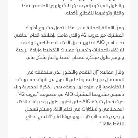
والحلول المبتكرة إلى مطوّر للتكنولوجيا الخاصة بالنفط
والغاز وتوفيرها للقطاع بأكمله.
ومن الأمثلة العملية على هذا التحول مشروع أدنوك
المشترك مع جروب 42 والذي قامت بإطلاقه العام الماضي
تحت اسم AIQ لتطوير حلول الذكاء الاصطناعي الهادفة
للارتقاء بالعمليات وتحسين عمليات التخطيط وزيادة الربحية
وتوفير حلول مبتكرة لقطاع النفط والغاز بشكل عام.
وقال معاليه: "إن التقدم والتطور الذي سنحققه في
المستقبل مرتبط بقدرتنا على التحول من شركة مستهلكة
للتكنولوجيا إلى مزود لها. وهذه هي الفكرة المحورية وراء
تأسيس مشروعنا المشترك AIQ مع مجموعة "جروب 42"،
حيث تعمل شركة AIQ على تطوير حلول وتطبيقات الذكاء
الاصطناعي والابتكارات في تعلم الآلة. وسيتم تسجيل
وترخيص هذه الابتكارات وتوفيرها لشركائنا في قطاع
النفط والغاز".