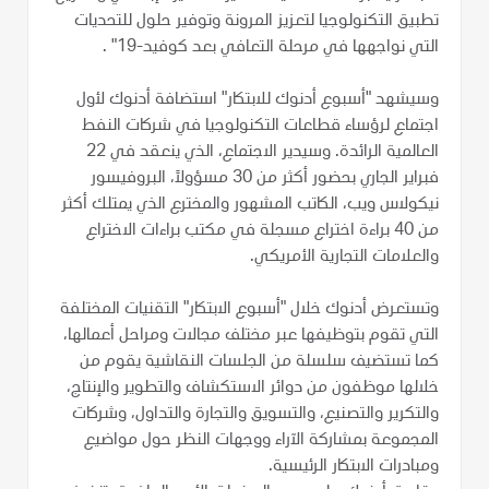
تطبيق التكنولوجيا لتعزيز المرونة وتوفير حلول للتحديات
التي نواجهها في مرحلة التعافي بعد كوفيد-19" .
وسيشهد "أسبوع أدنوك للابتكار" استضافة أدنوك لأول
اجتماع لرؤساء قطاعات التكنولوجيا في شركات النفط
العالمية الرائدة. وسيدير الاجتماع، الذي ينعقد في 22
فبراير الجاري بحضور أكثر من 30 مسؤولاً، البروفيسور
نيكولاس ويب، الكاتب المشهور والمخترع الذي يمتلك أكثر
من 40 براءة اختراع مسجلة في مكتب براءات الاختراع
والعلامات التجارية الأمريكي.
وتستعرض أدنوك خلال "أسبوع الابتكار" التقنيات المختلفة
التي تقوم بتوظيفها عبر مختلف مجالات ومراحل أعمالها،
كما تستضيف سلسلة من الجلسات النقاشية يقوم من
خلالها موظفون من دوائر الاستكشاف والتطوير والإنتاج،
والتكرير والتصنيع، والتسويق والتجارة والتداول، وشركات
المجموعة بمشاركة الآراء ووجهات النظر حول مواضيع
ومبادرات الابتكار الرئيسية.