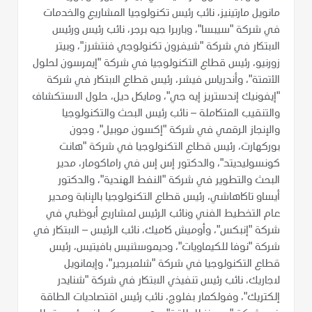
مانويل مارتينيز، نائب رئيس تكنولوجيا المشاريع والخدمات
في شركة "سيبسا"، وباربرا جيه برجر، نائب رئيس ورئيس
الابتكار في شركة "شيفرون تكنولوجي فنتشرز"، وبيتر
زورنيو، رئيس قطاع التكنولوجيا في شركة "إيمرسون لحلول
الأتمتة"، وأندرياس فيشر، رئيس قطاع الابتكار في شركة
"إيفونيك إندستريز إيه جي"، ومايكل ديل، حلول الاستكشاف
والتنقيب المتكاملة – نائب رئيس البحث والتكنولوجيا
والإنجاز الرقمي في شركة "إكسون موبيل"، وجون
بوركهارت، رئيس قطاع التكنولوجيا في شركة "هانت
كونسوليديتد"، والدكتور إس إس في راماكومار، مدير
البحث والتطوير في شركة "النفط الهندية"، والدكتور
أيساو تاكاهاشي، رئيس قطاع التكنولوجيا بالإنابة ومدير
عام التخطيط الفني ونائب الرئيس لمشاريع أبوظبي في
شركة "إنبكس"، وأوميش كاميك، نائب الرئيس – الابتكار في
شركة "نوفا للكيماويات"، وديموسثنيس بافيتيس، رئيس
قطاع التكنولوجيا في شركة "شلمبرجير"، وإيمانويل
لاجاريك، نائب رئيس تنفيذي الابتكار في شركة "شنايدر
إلكتريك"، وفولكمار بفلوج، نائب رئيس اقتصاديات الطاقة