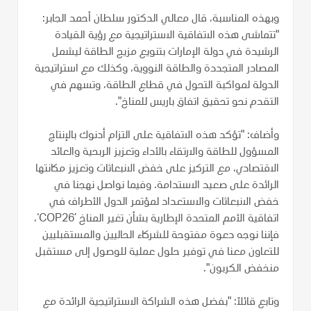
وبهذه المناسبة، قال معالي الدكتور سلطان أحمد الجابر:
"تتماشى هذه الاتفاقية الاستراتيجية مع رؤية القيادة
الرشيدة في دولة الإمارات بتنويع مزيج الطاقة ليشمل
المصادر المتجددة والطاقة النووية، وكذلك مع استراتيجية
الدولة لمواكبة التحول في قطاع الطاقة، وتسهم في
التقدم نحو تحقيق اتفاق باريس للمناخ".
وأضاف: "تؤكد هذه الاتفاقية على التزام أدنوك بالإنتاج
المسؤول للطاقة والارتقاء بالأداء وتعزيز الربحية والعائد
الاقتصادي، مع التركيز على خفض الانبعاثات وتعزيز مكانتها
الرائدة على صعيد الاستدامة. وفيما نواصل نهجنا في
خفض الانبعاثات والاستعداد لمؤتمر الدول الأطراف في
اتفاقية الأمم المتحدة الإطارية بشأن تغير المناخ ’COP26‘،
فإننا نوجه دعوة مفتوحة للشركاء الحاليين والمستقبليين
للتعاون معنا في توفير حلول عملية للوصول إلى مستقبل
منخفض الكربون".
وتابع قائلاً: "بفضل هذه الشراكة الاستراتيجية الرائدة مع