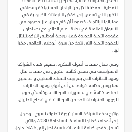
المعدل المتوسط عالمياً، مما يعزز مكانته كأحد الخامات
النفطية المفضلة لكل من البلدان المستهلكة ومصافي
التكرير التي تسعى إلى خفض الانبعاثات الكربونية في
عملياتها الإنتاجية، خصوصاً أن خام مربان عزز حضوره في
الأسواق العالمية في بداية العام الحالي مع بدء تداول
عقوده الآجلة الجديدة ضمن بورصة أبوظبي إنتركونتننتال
للعقود الآجلة التي تتخذ من سوق أبوظبي العالمي مقراً
لها.
وفي مجال منتجات أدنوك المكررة، تسهم هذه الشراكة
الاستراتيجية في خفض كثافة الكربون في منتجاتٍ مثل
وقود الطائرات الذي يتم بيعه للعملاء المحليين والعالميين،
مما يرسخ مكانته كواحد من أقل أنواع وقود الطائرات
المتاحة كثافةً في مستويات الانبعاثات، وكمُمكّنٍ مهم
للجهود المتواصلة للحد من الانبعاثات في قطاع الطيران.
وتتيح هذه الشراكة الاستراتيجية لأدنوك تسريع الوصول
إلى أهداف خطتها الشاملة للاستدامة 2030، والتي
تشمل خفض كثافة الانبعاثات بنسبة تصل إلى 25% بحلول