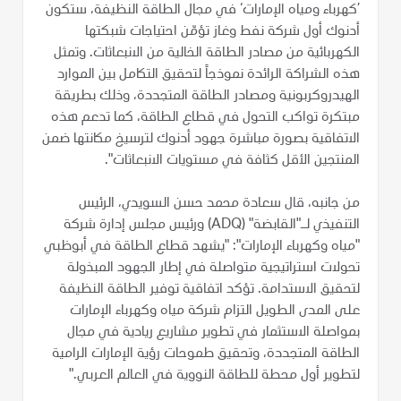
’كهرباء ومياه الإمارات‘ في مجال الطاقة النظيفة، ستكون
أدنوك أول شركة نفط وغاز تؤمّن احتياجات شبكتها
الكهربائية من مصادر الطاقة الخالية من الانبعاثات. وتمثل
هذه الشراكة الرائدة نموذجاً لتحقيق التكامل بين الموارد
الهيدروكربونية ومصادر الطاقة المتجددة، وذلك بطريقة
مبتكرة تواكب التحول في قطاع الطاقة، كما تدعم هذه
الاتفاقية بصورة مباشرة جهود أدنوك لترسيخ مكانتها ضمن
المنتجين الأقل كثافة في مستويات الانبعاثات".
من جانبه، قال سعادة محمد حسن السويدي، الرئيس
التنفيذي لـ"القابضة" (ADQ) ورئيس مجلس إدارة شركة
"مياه وكهرباء الإمارات": "يشهد قطاع الطاقة في أبوظبي
تحولات استراتيجية متواصلة في إطار الجهود المبذولة
لتحقيق الاستدامة. تؤكد اتفاقية توفير الطاقة النظيفة
على المدى الطويل التزام شركة مياه وكهرباء الإمارات
بمواصلة الاستثمار في تطوير مشاريع ريادية في مجال
الطاقة المتجددة، وتحقيق طموحات رؤية الإمارات الرامية
لتطوير أول محطة للطاقة النووية في العالم العربي."