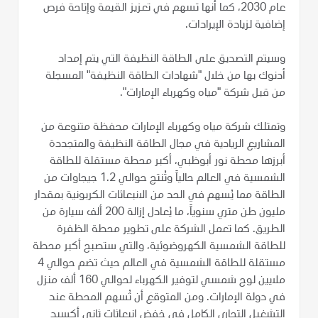
عام 2030، كما أنها تسهم في تعزيز القيمة وإتاحة فرص
إضافية لزيادة الإيرادات.
وسيتم التصديق على الطاقة النظيفة التي يتم إمداد
أدنوك بها من خلال "شهادات الطاقة النظيفة" المسجلة
من قبل شركة "مياه وكهرباء الإمارات".
وتمتلك شركة مياه وكهرباء الإمارات محفظة متنوعة من
المشاريع الريادية في مجال الطاقة النظيفة والمتجددة
أبرزها محطة نور أبوظبي، أكبر محطة مستقلة للطاقة
الشمسية في العالم حالياً وتُنتج حوالي 1.2 جيجاوات من
الطاقة مما يُسهم في الحد من الانبعاثات الكربونية بمقدار
مليون طن متري سنوياً، ما يُعادل إزالة 200 ألف سيارة من
الطريق. كما تعمل الشركة على تطوير محطة الظفرة
للطاقة الشمسية الكهروضوئية، والتي ستصبح أكبر محطة
مستقلة للطاقة الشمسية في العالم حيث تضم حوالي 4
ملايين لوح شمسي لتوفير الكهرباء لحوالي 160 ألف منزل
في دولة الإمارات. ومن المتوقع أن تُسهم المحطة عند
التشغيل التجاري الكامل في خفض انبعاثات ثاني أكسيد