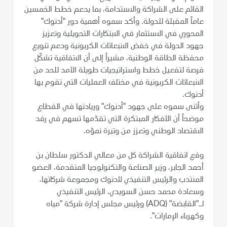
القائم على الشراكة والاستدامة، بما يدعم خطط الخمسين
عاماً المقبلة للدولة. وأكد سموه أهمية دور "أدنوك"
المحوري في الاستثمار في الابتكارات التحويلية وتعزيز
جهود الدولة في خفض الانبعاثات الكربونية ودعم تنويع
محفظة الطاقة الوطنية، مشيراً إلى أن الاتفاقية تشكّل
فرصة لتفعيل خطط واستراتيجيات طويلة الأمد للحد من
الانبعاثات الكربونية في مختلف العمليات التي تقوم بها
أدنوك.
وأثنى سموه على جهود "أدنوك" وريادتها في القطاع
موضحاً أن الأفكار المبتكرة التي تقدّمها تسهم في رفد
الاقتصاد الوطني وتعزز من وتيرة نموّه.
وقع اتفاقية الشراكة كل من معالي الدكتور سلطان بن
أحمد الجابر، وزير الصناعة والتكنولوجيا المتقدمة، العضو
المنتدب والرئيس التنفيذي لأدنوك ومجموعة شركاتها،
وسعادة محمد حسن السويدي، الرئيس التنفيذي
لـ"القابضة" (ADQ) ورئيس مجلس إدارة شركة "مياه
وكهرباء الإمارات".