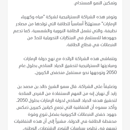
وتمكين النمو المستدام.
وتوفر هذه الشراكة الاستراتيجية لشركة "مياه وكهرباء
الإمارات" مستهلِكاً أساسياً للطاقة التي تولدها من مصادر
نظيفة، والتي تشمل الطاقة النووية والشمسية، كما تدعم
جهودها للاستثمار في الابتكارات التحويلية للحدّ من
الانبعاثات في قطاع الطاقة.
وتتماشى هذه الشراكة الرائدة مع نهج دولة الإمارات
ومبادرتها الاستراتيجية لتحقيق الحياد المناخي بحلول عام
2050 وتوجهها نحو مستقبل منخفض الكربون.
وتعليقاً على الشراكة، قال سمو الشيخ خالد بن محمد بن
زايد آل نهيان إنه من المهم الاستفادة من الفرص المتاحة
لتحقيق هدف الحياد المناخي لدولة الإمارات بحلول 2050.
وأكد سموه أن الاتفاقية التي تجمع كيانين كبيرين تعكس
جهود خفض الانبعاثات الكربونية بفضل تنوع وقوة
محفظة الطاقة في الدولة، مشيراً إلى أن هذه الاتفاقيات
تسهم في تطوير سياسات التنويع الاقتصادي الوطني