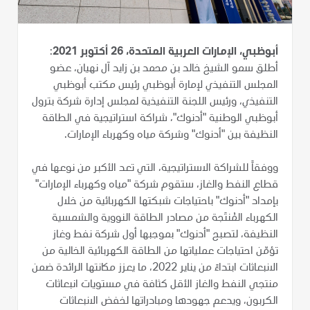
أبوظبي، الإمارات العربية المتحدة، 26 أكتوبر 2021
:
أطلق سمو الشيخ خالد بن محمد بن زايد آل نهيان، عضو
المجلس التنفيذي لإمارة أبوظبي رئيس مكتب أبوظبي
التنفيذي، ورئيس اللجنة التنفيذية لمجلس إدارة شركة بترول
أبوظبي الوطنية "أدنوك"، شراكة استراتيجية في الطاقة
النظيفة بين "أدنوك" وشركة مياه وكهرباء الإمارات.
ووفقاً للشراكة الاستراتيجية، التي تعد الأكبر من نوعها في
قطاع النفط والغاز، ستقوم شركة "مياه وكهرباء الإمارات"
بإمداد "أدنوك" باحتياجات شبكتها الكهربائية من خلال
الكهرباء المُنتَجة من مصادر الطاقة النووية والشمسية
النظيفة، لتصبح "أدنوك" بموجبها أول شركة نفط وغاز
تؤمّن احتياجات عملياتها من الطاقة الكهربائية الخالية من
الانبعاثات ابتداءً من يناير 2022، ما يعزز مكانتها الرائدة ضمن
منتجي النفط والغاز الأقل كثافة في مستويات انبعاثات
الكربون، ويدعم جهودها ومبادراتها لخفض الانبعاثات