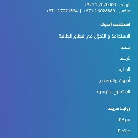
الهاتف:
+971 2 7070000
فاكس :
+971 2 6023389
|
+971 2 7071334
استكشف أدنوك
الاستدامة و التحوّل في قطاع الطاقة
قيمنا
تاريخنا
الإدارة
أدنوك والمجتمع
المشاريع الرئيسية
روابط سريعة
شركائنا
منتجاتنا