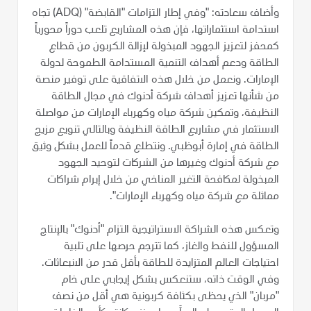
وأضاف سعادته: "وفي إطار التزامات "القابضة" (ADQ) تجاه
استدامة استثماراتها، فإن هذه المشاريع تلعب دوراً محورياً
كمحفز لتعزيز الجهود المبذولة لإزالة الكربون من قطاع
الطاقة ودعم أهداف التنمية المستدامة الطموحة لدولة
الإمارات. ونعمل من خلال هذه الاتفاقية على توفير منصة
من شأنها تعزيز أهداف شركة أدنوك في مجال الطاقة
النظيفة، وتمكين شركة مياه وكهرباء الإمارات من مواصلة
الاستثمار في مشاريع الطاقة النظيفة وبالتالي تنويع مزيج
الطاقة في إمارة أبوظبي. ونتطلع قدماً للعمل بشكل وثيق
مع شركة أدنوك وغيرها من الشركات لتوحيد الجهود
المبذولة لمكافحة التغير المناخي من خلال إبرام شراكات
مماثلة مع شركة مياه وكهرباء الإمارات".
وتعكس هذه الشراكة الاستراتيجية التزام "أدنوك" بالإنتاج
المسؤول للنفط والغاز، كما تترجم حرصها على تلبية
احتياجات العالم المتزايدة للطاقة بأقل قدر من الانبعاثات.
وفي الوقت ذاته، ستنعكس بشكل إيجابي على خام
"مربان" الذي يحظى بكثافة كربونية هي أقل من نصف