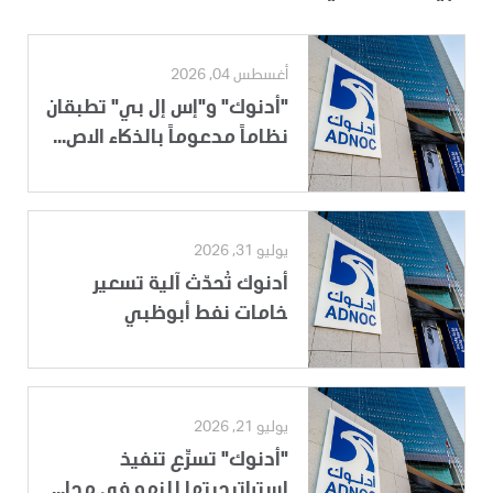
أغسطس 04, 2026
"أدنوك" و"إس إل بي" تطبقان
نظاماً مدعوماً بالذكاء الاص...
يوليو 31, 2026
أدنوك تُحدّث آلية تسعير
خامات نفط أبوظبي
يوليو 21, 2026
"أدنوك" تسرِّع تنفيذ
استراتيجيتها للنمو في مجا...