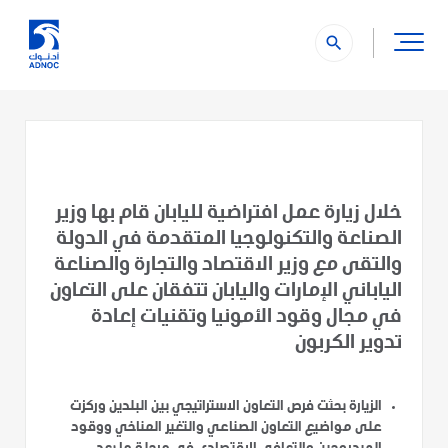
search
خلال زيارة عمل افتراضية لليابان قام بها وزير
الصناعة والتكنولوجيا المتقدمة في الدولة
والتقى مع وزير الاقتصاد والتجارة والصناعة
الياباني الإمارات واليابان تتفقان على التعاون
في مجال وقود الأمونيا وتقنيات إعادة
تدوير الكربون
الزيارة بحثت فرص التعاون الاستراتيجي بين البلدين وركزت
على مواضيع التعاون الصناعي والتغير المناخي ووقود