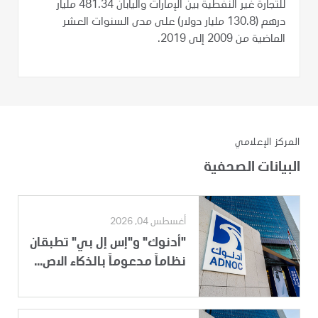
للتجارة غير النفطية بين الإمارات واليابان 481.34 مليار
درهم (130.8 مليار دولار) على مدى السنوات العشر
الماضية من 2009 إلى 2019.
المركز الإعلامي
البيانات الصحفية
أغسطس 04, 2026
"أدنوك" و"إس إل بي" تطبقان
نظاماً مدعوماً بالذكاء الاص...