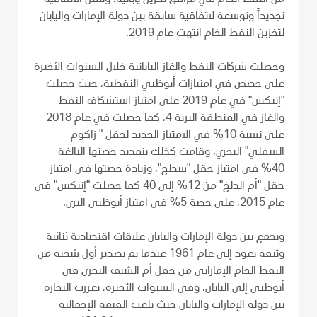
تجديداً وتوسعة لاتفاقية سابقة بين دولة الإمارات واليابان
لتخزين النفط الخام انتهت عام 2019.
وحصلت شركات النفط والغاز اليابانية خلال السنوات الأخيرة
على حصص في امتيازات أبوظبي النفطية، حيث حصلت
"إنبكس" في عام 2019 على امتياز استشكاف النفط
والغاز في المنطقة البرية 4، كما حصلت في عام 2018
على نسبة 10% في الامتياز الجديد لحقل " زاكوم
السفلي" البحري، وقامت كذلك بتمديد حصتها البالغة
40% في امتياز حقل "سطح"، وزيادة حصتها في امتياز
حقل "أم الدلخ" من 12% إلى 40 كما حصلت "إنبكس" في
عام 2015، على حصة 5% في امتياز أبوظبي البري.
ويجمع بين دولة الإمارات واليابان علاقات اقتصادية ثنائية
وثيقة تعود إلى عام 1961 عندما تم تصدير أول شحنة من
النفط الخام الإماراتي من حقل أم الشيف البحري في
أبوظبي إلى اليابان. وفي السنوات الأخيرة، تعززت التجارة
بين دولة الإمارات واليابان حيث بلغت القيمة الإجمالية