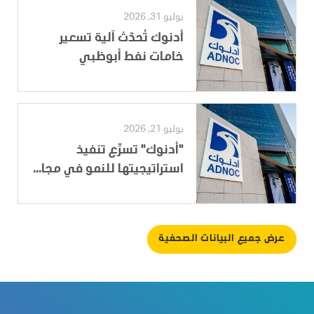
يوليو 31, 2026
أدنوك تُحدّث آلية تسعير
خامات نفط أبوظبي
يوليو 21, 2026
"أدنوك" تسرِّع تنفيذ
استراتيجيتها للنمو في مجا...
عرض جميع البيانات الصحفية