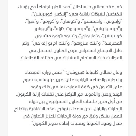
كما عقد معالي د. سلطان أحمد الجابر اجتماعاً مع رؤساء
تنفيذيين لشركات يابانية هي: "إنبكس كوربريشن"،
"وإينوس"، وإديمستو"، و"كوسان"، و"كوزمو"، و"جيرا"،
و"ميتسوبيشي"، و"ميتسو وشركاؤه"، و"ايتوشو
كوربريشن"، و"ماربوني"، و"سوميتومو ميتسوي
المصرفية"، و"بنك ميزوهو"، و"بنك ام يو إف جي". وتم
خلال الاجتماع استعراض فرص التعاون المحتمل في
المجالات ذات الاهتمام المشترك في مختلف القطاعات.
وقال معالي كاجياما هيروشي: " تعمل وزارة الاقتصاد
والتجارة والصناعة اليابانية على تعزيز دبلوماسية تقوم
على التعاون في كافة الموارد، بما في ذلك وقود
الهيدروجين والأمونيا مع التركيز على تقنيات إزالة الكربون،
من أجل تعزيز علاقات التعاون الاستراتيجي بين دولة
الإمارات واليابان. نحن سعداء بتوقيع هذه الاتفاقية ونتطلع
للعمل بشكل وثيق مع دولة الإمارات لتعزيز التعاون في
مجال وقود الأمونيا وتقنيات إعادة تدوير الكربون".