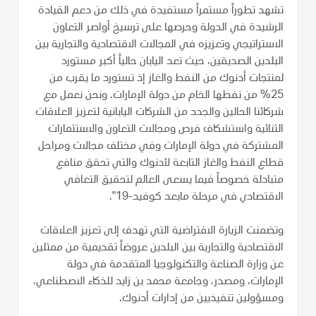
تشهد تطوراً مستمراً مستفيدة في ذلك من دعم القيادة
الرشيدة في الدولة وحرصها على ترسيخ أواصر التعاون
الاستراتيجي وتعزيزه في المجالات الاقتصادية والتجارية بين
البلدين الصديقين، حيث تعد اليابان حالياً أكبر مستورد
لمنتجات أدنوك من النفط والغاز إذ تستورد ما يقرب من
25% من نفطها الخام من دولة الإمارات. ونحن نعمل مع
شركائنا الحالين والجدد من الشركات اليابانية لتعزيز العلاقات
الثنائية واستشكاف فرص ومجالات التعاون والاستثمارات
المشتركة في دولة الإمارات وفي مختلف مجالات ومراحل
قطاع النفط والغاز التابعة لأدنوك والتي تحقق منافع
متبادلة خصوصاً فيما يسعى العالم لتحقيق التعافي
الاقتصادي في مرحلة مابعد كوفيد-19".
وتضمنت الزيارة الافتراضية التي تهدف إلى تعزيز العلاقات
الاقتصادية والتجارية بين البلدين عروضاً تقديمية من ممثلين
عن وزارة الصناعة والتكنولوجيا المتقدمة في دولة
الإمارات، ومصدر، وجامعة محمد بن زايد للذكاء الاصطناعي،
ومسؤولين تنفيذيين من إدارات أدنوك.