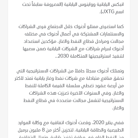
انبكس اليابانية وواينوس اليابانية (المعروفة سابقاً تحت
اسم JXTG).
كما استعرض ممثلو أدنوك خلال الاجتماع فرص الشراكات
والاستثمارات المشتركة في أعمال أدنوك في مختلف
مجالات ومراحل قطاع النفط والغاز، مؤكدين استعداد
أدنوك لابرام شراكات مع الشركات اليابانية ضمن سعيها
لتنفيذ استراتيجيتها المتكاملة 2030..
وتمتلك أدنوك سجلاً حافلاً من الشراكات الاستراتيجية التي
تحقق منافع متبادلة مع شركات نفط وغاز يابانية تمتد لأكثر
من أربعة عقود تغطي سلسلة القيمة الكاملة للنفط
والغاز. وفي السنوات الأخيرة تعززت هذه الشراكات
الاستراتيجية لتشمل مجالات متعددة في قطاع النفط
والغاز.
ففي يناير 2020، وقعت أدنوك اتفاقية مع وكالة الموارد
الطبيعية والطاقة اليابانية، لتخزين أكثر من 8 مليون برميل
من النفط الخام في مرافق تخزين يابانية. وتمثل الاتفاقية