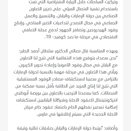
وتركزت المباحثات خلال الزيارة الافتراضية التي تمت
باستخدام تقنية الاتصال المرئي، على تعزيز التعاون
الصناعي بين دولة الإمارات واليابان، والتنسيق والعمل
الجماعي في مجال التصدي لتداعيات التغير المناخي، وإنتاج
وقود الهيدروجين وتضافر الجهود لدفع عجلة التعافي
الاقتصادي في مرحلة ما بعد كوفيد- 19.
وبهذه المناسبة قال معالي الدكتور سلطان أحمد الجابر:
"نحن سعداء بتوقيع هذه الاتفاقية التي تتيح لنا التعاون
مع اليابان في مجال وقود الأمونيا وإعادة تدوير الكربون.
ويأتي هذا التعاون في مرحلة مهمة بالنسبة لدولة الإمارات
بالتزامن مع سعينا لاستكشاف مصادر الوقود المستقبلية
التي تتيح لنا إنتاج المزيد من الطاقة بأقل نسبة ممكنة من
الانبعاثات. كما يسعدنا الترحيب بالتعاون بين بورصة أبوظبي
انتركونتيننتال للعقود الآجلة وشركائنا اليابانيين لاستكشاف
إمكانية تسعير نفطهم الخام باعتماد عقود خام مربان
الآجلة الجديدة التي سيتم إطلاقها في مارس.
وأضاف: "ترتبط دولة الإمارات واليابان بعلاقات ثنائية وثيقة