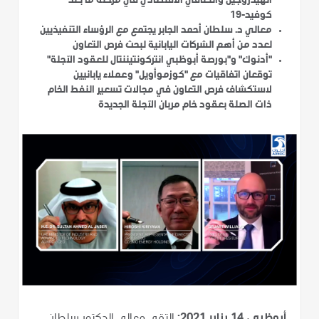
الهيدروجين والتعافي الاقتصادي في مرحلة ما بعد
كوفيد-19
معالي د. سلطان أحمد الجابر يجتمع مع الرؤساء التنفيذيين
لعدد من أهم الشركات اليابانية لبحث فرص التعاون
"أدنوك" و"بورصة أبوظبي انتركونتيننتال للعقود الآجلة"
توقعان اتفاقيات مع "كوزموأويل" وعملاء يابانيين
لاستكشاف فرص التعاون في مجالات تسعير النفط الخام
ذات الصلة بعقود خام مربان الآجلة الجديدة
أبوظبي، 14 يناير 2021:
التقى معالي الدكتور سلطان