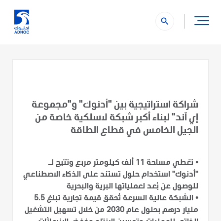
search
شراكة استراتيجية بين "أدنوك" و"مجموعة
إي آند" لبناء أكبر شبكة لاسلكية خاصة من
الجيل الخامس في قطاع الطاقة
•
تغطي مساحة 11 ألف كيلومتر مربع وتتيح لـ
"أدنوك" استخدام حلول تستند على الذكاء الاصطناعي
للوصول عن بُعد لعملياتها البرية والبحرية
•
الشبكة عالية السرعة تُحقق قيمة تجارية تبلغ 5.5
مليار درهم بحلول عام 2030 من خلال تسهيل التشغيل