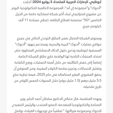
أبوظبي، الإمارات العربية المتحدة، 3 يوليو 2024:
أعلنت
"أدنوك" و"مجموعة إي آند"، المجموعة العالمية للتكنولوجيا، اليوم
عن مشروع استراتيجي لبناء أكبر شبكة لاسلكية خاصة من الجيل
الخامس "5G" مخصصة لقطاع الطاقة، تغطي مساحة 11 ألف
كيلومتر مربع.
وستوفر الشبكة الاتصال ضمن النطاق الترددي العالي في جميع
مواقع عمليات "أدنوك" البرية والبحرية، وستدعم جهود "أدنوك"
المستمرة لتوظيف ودمج حلول الذكاء الاصطناعي المتطورة على
امتداد المنشآت التابعة لها الواقعة خارج نطاق الشبكة العامة،
إضافةً إلى خفض التكاليف من خلال أتمتة العمليات، ورفع الكفاءة
وتقليل الانبعاثات، وتعزيز سلامة الكوادر البشرية. ومن المتوقع أن
يحقق المشروع، المقرر استكماله في عام 2025، قيمة تجارية تبلغ
5.5 مليار درهم (1.5 مليار دولار) خلال السنوات الخمس الأولى من
تاريخ تشغيله.
وبهذه المناسبة، قال معالي الدكتور سلطان أحمد الجابر، وزير
الصناعة والتكنولوجيا المتقدمة، العضو المنتدب والرئيس التنفيذي
لأدنوك ومجموعة شركاتها: " تماشياً مع توجيهات القيادة، تواصل