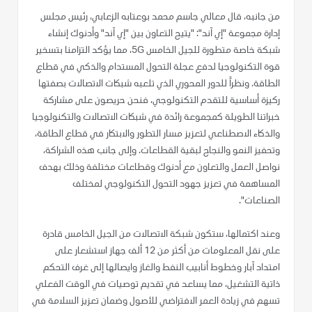
من جانبه، قال معالي جاسم محمد بوعتابه الزعابي، رئيس مجلس
إدارة مجموعة "إي آند": "يتيح التعاون بين "إي آند" وأدنوك إنشاء
شبكة خاصة متطورة للجيل الخامس 5G، مما يؤكد التزامنا بتسخير
قوة التكنولوجيا لدفع عجلة التحول المستدام والذكي في قطاع
الطاقة. ونظراً للدور المحوري الذي تلعبه شبكات الاتصالات بصفتها
ركيزة أساسية للتقدم التكنولوجي، فنحن حريصون على مشاركة
خبراتنا الطويلة كمجموعة رائدة في شبكات الاتصالات والتكنولوجيا
والذكاء الاصطناعي لتعزيز مسار التطور والابتكار في قطاع الطاقة،
وتحفيز النمو والنجاح لبقية القطاعات. وإلى جانب هذه الشراكة،
نواصل العمل والتعاون مع أدنوك وقطاعات مختلفة وذلك بهدف
المساهمة في تعزيز جهود التحول التكنولوجي لمختلف
الصناعات".
وعند اكتمالها، ستكون شبكة الاتصالات من الجيل الخامس قادرة
على نقل المعلومات من أكثر من 12 ألف جهاز استشعار على
امتداد آبار وخطوط أنابيب النفط والغاز وايصالها إلى غرف التحكم
ذاتية التشغيل، مما يساعد في تقديم توصيات في الوقت الفعلي
تسهم في زيادة العمر الافتراضي للأصول وضمان تعزيز السلامة في