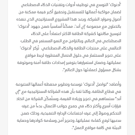
’أدنوك‘ التوسع في توظيف أدوات وتقنيات الذكاء الاصطناعي
لضمان مواكبة أعمالها للمستقبل وتحقيق أكبر قيمة ممكنة من
أصول وموارد الشركة. ويعد هذا المشروع الاستراتيجي الذي ننفذه
بالتعاون مع مجموعة ’إي آند‘، ممكّناً أساسياً ضمن جهود ’أدنوك‘
لترسيخ مكانتها كشركة الطاقة الأكثر اعتماداً على الذكاء
الاصطناعي في العالم. وبالتزامن مع النمو المستمر في الطلب
العالمي على منتجات الطاقة والذكاء الاصطناعي، تُركز ’أدنوك‘
على تعزيز الاستثمار في حلول الاتصال المتطورة لربط مواقع
عملياتها، وضمان استمرارها بتوفير إمدادات طاقة آمنة وموثوقة
بشكل مسؤول لعملائها حول العالم".
وأضاف: "تواصل ’أدنوك‘ توسعة وتطوير محفظة أعمالها المتنوعة
في قطاع الطاقة، وكلنا ثقة بأن هذه الشراكة الاستراتيجية مع "إي
آند" ستساهم في تعزيز وزيادة القيمة، وستُمكّن الشركة من اتخاذ
قرارات أسرع وأكثر ذكاء في جميع جوانب الأعمال، بدءاً من غرف
التحكم وصولاً إلى غرف اجتماعات الإدارة التنفيذية، وذلك ضمن
سعيها لرفع كفاءة عملياتها، وتعزيز أمن وسلامة كوادرها وحماية
البيئة في كافة مواقع العمل".