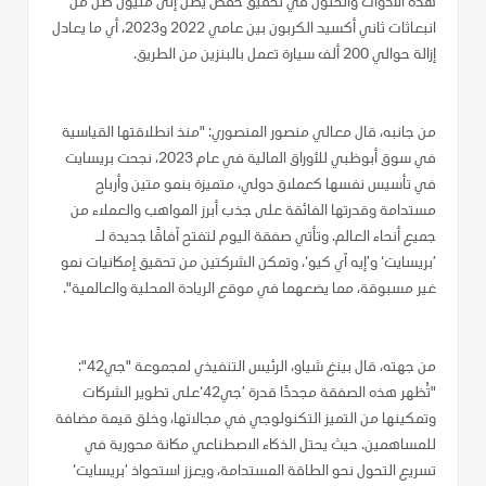
هذه الأدوات والحلول في تحقيق خفض يصل إلى مليون طن من
انبعاثات ثاني أكسيد الكربون بين عامي 2022 و2023، أي ما يعادل
إزالة حوالي 200 ألف سيارة تعمل بالبنزين من الطريق.
من جانبه، قال معالي منصور المنصوري: "منذ انطلاقتها القياسية
في سوق أبوظبي للأوراق المالية في عام 2023، نجحت بريسايت
في تأسيس نفسها كعملاق دولي، متميزة بنمو متين وأرباح
مستدامة وقدرتها الفائقة على جذب أبرز المواهب والعملاء من
جميع أنحاء العالم. وتأتي صفقة اليوم لتفتح آفاقًا جديدة لـ
’بريسايت‘ و’إيه آي كيو‘، وتمكن الشركتين من تحقيق إمكانيات نمو
غير مسبوقة، مما يضعهما في موقع الريادة المحلية والعالمية".
من جهته، قال بينغ شياو، الرئيس التنفيذي لمجموعة "جي42":
"تُظهر هذه الصفقة مجددًا قدرة ’جي42‘على تطوير الشركات
وتمكينها من التميز التكنولوجي في مجالاتها، وخلق قيمة مضافة
للمساهمين. حيث يحتل الذكاء الاصطناعي مكانة محورية في
تسريع التحول نحو الطاقة المستدامة، ويعزز استحواذ ’بريسايت‘