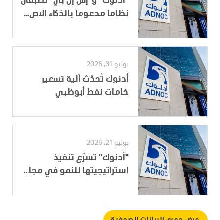
"أدنوك" و"إس إل بي" تطبقان
نظاماً مدعوماً بالذكاء الاص...
يوليو 31, 2026
أدنوك تُحدّث آلية تسعير
خامات نفط أبوظبي
يوليو 21, 2026
"أدنوك" تسرِّع تنفيذ
استراتيجيتها للنمو في مجا...
عرض جميع البيانات الصحفية