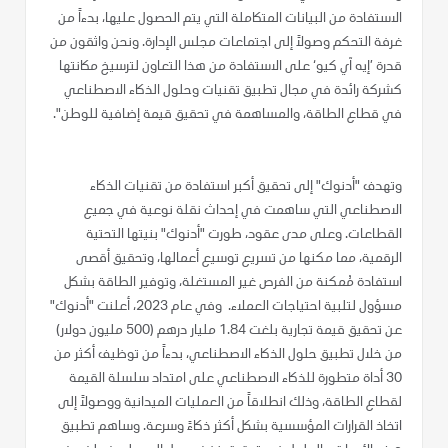
الاستفادة من البيانات المتكاملة التي يتم الحصول عليها، بدءاً من
غرفة التحكم وصولاً إلى اجتماعات مجلس الإدارة. ونحن واثقون من
قدرة ’إيه آي كيو‘ على الاستفادة من هذا التعاون لترسيخ مكانتها
كشركة رائدة في مجال تطبيق تقنيات وحلول الذكاء الاصطناعي
في قطاع الطاقة، والمساهمة في تحقيق قيمة إضافية للوطن".
وتهدف "أدنوك" إلى تحقيق أكبر استفادة من تقنيات الذكاء
الاصطناعي التي ساهمت في إحداث نقلة نوعية في جميع
القطاعات. وعلى مدى عقود، طورت "أدنوك" بنيتها التحتية
الرقمية، مما مكنها من تسريع توسيع أعمالها، وتحقيق أقصى
استفادة مُمكنة من الفرص غير المستغلة، وتوفير الطاقة بشكل
مسؤول لتلبية احتياجات العملاء. وفي عام 2023، أعلنت "أدنوك"
عن تحقيق قيمة تجارية بلغت 1.84 مليار درهم (500 مليون دولار)
من خلال تطبيق حلول الذكاء الاصطناعي، بدءاً من توظيف أكثر من
30 أداة متطورة للذكاء الاصطناعي على امتداد سلسلة القيمة
لقطاع الطاقة، وذلك انطلاقاً من العمليات الميدانية ووصولاً إلى
اتخاذ القرارات المؤسسية بشكل أكثر ذكاءً وسرعة. وساهم تطبيق