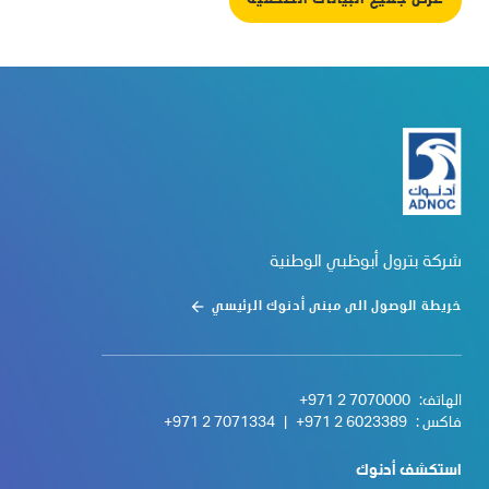
شركة بترول أبوظبي الوطنية
خريطة الوصول الى مبنى أدنوك الرئيسي
الهاتف:
+971 2 7070000
فاكس :
+971 2 6023389
|
+971 2 7071334
استكشف أدنوك