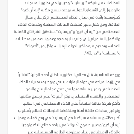
القطاعات من شركة "بريسايت" وخبرتها في تطوير المنتجات
والوصول إلى الأسواق الدولية، بهدف ترسيخ مكانة "إيه آي كيو"
كمؤسسة رائدة في مجال الذكاء الاصطناعي تركز على مجال
الطاقة. ومن خلال دمج تحليلات البيانات الضخمة وخدمات الذكاء
الاصطناعي من "إيه آي كيو" و"بريسايت"، ستحقق الشركتان الكفاءة
والتكامل التشغيلي إلى جانب تلبية مجموعة واسعة من متطلبات
العملاء، وتقديم قيمة أكبر لدولة الإمارات، ولكل من "أدنوك"
و"بريسايت" و"جي42".
وبهذه المناسبة، قال معالي الدكتور سلطان أحمد الجابر: "تماشياً
مع رؤية القيادة في دولة الإمارات بتبني وتوظيف تقنيات الذكاء
الاصطناعي وتعزيز مساهمتها في دفع عجلة الإنتاج والنمو
الاقتصادي والتقدم الاجتماعي، تركز ’أدنوك‘ على ترسيخ مكانتها
كأكثر شركة طاقة اعتماداً على الذكاء الاصطناعي في العالم،
وتوفير إمدادات طاقة آمنة ومنخفضة الانبعاثات للعالم بأسلوب
أكثر ذكاءً. وستساهم شراكتنا مع ’بريسايت‘ في رفع كفاءة وقدرات
’إيه آي كيو‘ وتعزيز طموح ’أدنوك‘ في ريادة قطاع التكنولوجيا
والذكاء الاصطناعي لبناء منظومة الطاقة المستقبلية عبر