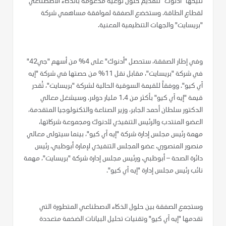
تتيحها "أدنوك" لتقديم حلول نوعية مدعومة بالذكاء الاصطناعي
لقطاع الطاقة. وستخضع الصفقة لموافقة مساهمي شركة
"بريسايت" والجهات التنظيمية المعنية.
وفي إطار الصفقة، ستحصل "أدنوك" على 4% من أسهم "جي42"
في شركة "بريسايت"، مقابل نقل 11% من حصتها في شركة "إيه
آي كيو". ووفقاً للقيمة السوقية الحالية لشركة "بريسايت"، تُقدر
قيمة "إيه آي كيو" بأكثر من 1.4 مليار دولار. وسيشغل معالي
الدكتور سلطان أحمد الجابر، وزير الصناعة والتكنولوجيا المتقدمة،
العضو المنتدب والرئيس التنفيذي لأدنوك ومجموعة شركاتها،
مهمة رئيس مجلس إدارة شركة "إيه آي كيو"، بينما سيتولى معالي
منصور المنصوري، عضو المجلس التنفيذي لإمارة أبوظبي، رئيس
دائرة الصحة – أبوظبي، ورئيس مجلس إدارة شركة "بريسايت"، مهمة
نائب رئيس مجلس إدارة "إيه آي كيو".
وستجمع الصفقة بين حلول الذكاء الاصطناعي المتطورة التي
تقدمها "إيه آي كيو" وتقنيات تحليل البيانات الضخمة متعددة