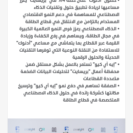
• حصول "أدنوك" على حصة 4% في "بريسايت" يعزز
مساعيها لريادة تطبيق حلول وتقنيات الذكاء
الاصطناعي للمساهمة في دعم النمو الاقتصادي
المستدام بالتزامن مع الانتقال في قطاع الطاقة
• الذكاء الاصطناعي يعزز فرص النمو العالمية الكبيرة
في مجال الطاقة، ويساهم في رفع الكفاءة وزيادة
القيمة عبر القطاع بما يتماشى مع مساعي "أدنوك"
للاستفادة من النقلة النوعية التي توفرها التقنيات
الحديثة والحلول الرقمية
• "إيه آي كيو" تستمر بالعمل بشكل مستقل ضمن
محفظة أعمال "بريسايت" لتحليلات البيانات الضخمة
متعددة القطاعات
• الصفقة تساهم في دفع نمو "إيه آي كيو" وترسيخ
مكانتها كشركة رائدة في حلول الذكاء الاصطناعي
المتخصصة في قطاع الطاقة