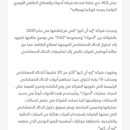
على AIQ، مع خطط لخدمة شركة أدنوك والقطاع الطاقي الأوسع،
التزامنا بصحة كوكبنا وسكانه".
ونجحت شركة "إيه آي كيو" التي تم إطلاقها في عام 2020
بالشراكة بين "أدنوك" ومجموعة "G42"، في ترسيخ مكانتها كمزود
رائد لحلول الذكاء الاصطناعي الموجهة لقطاع الطاقة، مما عزز
مكانة أبوظبي كمركز عالمي رائد لتطبيقات الذكاء الاصطناعي.
وطورت شركة "إيه آي كيو" أكثر من 20 تطبيقاً للذكاء الاصطناعي
وسجلت 16 براءة اختراع، حيث تساهم أدوات الذكاء الاصطناعي
الرئيسية التي طورتها الشركة في رفع الكفاءة وتعزيز القيمة على
امتداد عمليات "أدنوك"، وتُستخدم هذه الأدوات أيضاً في تحديد
الانبعاثات ومراقبتها كما تساعد الشركة في خفض انبعاثات
عملياتها وتحسين السلامة. ويتم تسويق حلول الذكاء الاصطناعي
التي تنتجها الشركة باستخدام كميات هائلة من البيانات الحالية
والتاريخية، باعتبارها مرتكزات أساسية للنمو النوعي الذي تحققه
"إيه آي كيو".