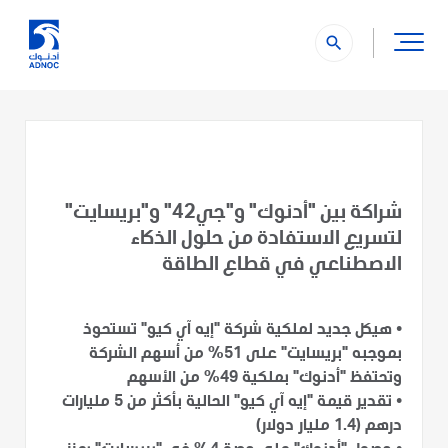
search
شراكة بين "أدنوك" و"جي42" و"بريسايت"
لتسريع الاستفادة من حلول الذكاء
الاصطناعي في قطاع الطاقة
• هيكل جديد لملكية شركة "إيه آي كيو" تستحوذ
بموجبه "بريسايت" على 51% من أسهم الشركة
وتحتفظ "أدنوك" بملكية 49% من الأسهم
• تقدير قيمة "إيه آي كيو" الحالية بأكثر من 5 مليارات
درهم (1.4 مليار دولار)