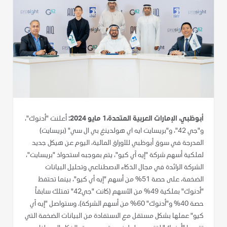
أبوظبي، الإمارات العربية المتحدة،1 مايو 2024:
أعلنت "أدنوك"،
و"جي 42"، و"بريسايت ايه اي هولدينغ بي ال سي" (بريسايت)
المدرجة في سوق أبوظبي للأوراق المالية، اليوم عن هيكل جديد
لملكية أسهم شركة "إيه آي كيو"، يتم بموجبه استحواذ "بريسايت"،
الشركة الرائدة في مجال الذكاء الاصطناعي وتحليل البيانات
الضخمة، على حصة 51% من أسهم "إيه آي كيو"، بينما تحتفظ
"أدنوك" بملكية 49% من الأسهم (كانت "جي42" تمتلك سابقاً
حصة 40% و"أدنوك" 60% من أسهم الشركة). وستواصل "إيه آي
كيو" عملها بشكل مستقل مع الاستفادة من البيانات الضخمة التي