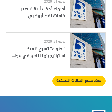
يوليو 31, 2026
أدنوك تُحدّث آلية تسعير
خامات نفط أبوظبي
يوليو 21, 2026
"أدنوك" تسرِّع تنفيذ
استراتيجيتها للنمو في مجا...
عرض جميع البيانات الصحفية