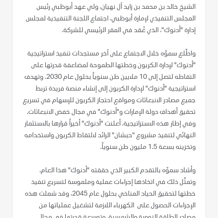
الشيخ خالد بن محمد بن زايد آل نهيان، ولي عهد أبوظبي رئيس
المجلس التنفيذي لإمارة أبوظبي، اجتماع اللجنة التنفيذية لمجلس
إدارة "أدنوك"، الذي عُقد في المقر الرئيسي للشركة.
واطّلع سموّه خلال الاجتماع على آخر مستجدات تنفيذ استراتيجية
"أدنوك" لإدارة الكربون وخطتها الطموحة لمضاعفة قدرتها على
التقاطه لتصل إلى 10 ملايين طن سنوياً بحلول عام 2030. وتهدف
استراتيجية "أدنوك" لإدارة الكربون إلى إنشاء منصة فريدة تربط
جميع مصادر الانبعاثات ومواقع احتجاز الكربون للإسهام في تسريع
تحقيق أهداف دولة الإمارات و"أدنوك" في مجال خفض الانبعاثات.
وفي إطار هذه الاستراتيجية، أعلنت "أدنوك" أخيراً قرارها بالاستثمار
النهائي لتنفيذ مشروع "حبشان" الرائد لالتقاط الكربون واستخدامه
وتخزينه بسعة 1.5 مليون طن سنوياً.
وأشاد سموّه بالتقدم الكبير الذي حققته "أدنوك" هذا العام،
وتمثّل ذلك في اتخاذها إجراءات عملية وملموسة لتسريع تنفيذ
خطتها لتحقيق الحياد المناخي بحلول عام 2045، وقد شملت هذه
الإجراءات الحصول على الكهرباء اللازمة لتشغيل عملياتها من
مصادر الطاقة النووية والشمسية، وتوسعة قدرتها في مجال