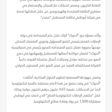
التقاط الكربون، وخفض انبعاثات غاز الميثان، والاستثمار في
مشاريع الطاقة المتجددة والهيدروجين من خلال امتلاكها لحصة
في شركة أبوظبي لطاقة المستقبل "مصدر".
وأكد سموّه دور "أدنوك" الرائد خلال عام الاستدامة في دولة
الإمارات كمحفز رئيسي للنمو المسؤول وتنويع الاقتصاد المحلي،
موجهاً بضرورة ضمان تعزيز الاستدامة كمحور رئيسي في استراتيجية
"أدنوك؛" لضمان مواكبة أعمالها للمستقبل وإسهامها في دفع
النمو عبر مختلف مراحل ومجالات أعمال سلسلة القيمة، داعياً
الشركة لاستكشاف المزيد من فرص النمو على المستوى الدولي.
وضمن جهودها المستمرة لتطوير الحلول المناخية، أطلقت
"أدنوك" في وقت سابق من هذا العام مسابقة عالمية لتكنولوجيا
الحدّ من الانبعاثات، بقيمة 3.67 مليون درهم (مليون دولار)، وذلك
خلال "ملتقى الإمارات لتكنولوجيا المناخ" الذي انعقد في أبوظبي
بمشاركة 1,500 من رواد وقادة قطاع التكنولوجيا.