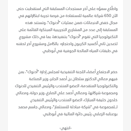
واطّلع سموّه على آخر مستجدات المسابقة التي استقطبت حتى
الآن 650 شركة عالمية للاستفادة من فرصة تجربة ابتكاراتهم في
مجال خفض الانبعاثات ضمن عمليات "أدنوك". وتستند هذه
المسابقة إلى عدد من المشاريع التجريبية المبتكرة القائمة على
التكنولوجيا التي تقوم "أدنوك" بتنفيذها، بما في ذلك مشروع
لتعدين ثاني أكسيد الكربون واحتجازه بالكامل ومشروع آخر لحقنه
في طبقات المياه المالحة الجوفية في أبوظبي.
حضر الاجتماع أعضاء اللجنة التنفيذية لمجلس إدارة "أدنوك"، بمن
فيهم معالي الدكتور سلطان بن أحمد الجابر، وزير الصناعة
والتكنولوجيا المتقدمة، العضو المنتدب والرئيس التنفيذي لأدنوك
ومجموعة شركاتها، ومعالي أحمد علي الصايغ، وزير دولة، ومعالي
خلدون خليفة المبارك، العضو المنتدب والرئيس التنفيذي
لـلمجموعة في "شركة مبادلة للاستثمار"، ومعالي جاسم محمد
بوعتابه الزعابي، رئيس دائرة المالية في أبوظبي.
-انتهى-