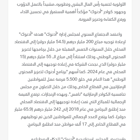
الأولوية لتنمية رأس المال البشري وتطويره..مشيداً بالعمل الدؤوب
وجهود كوادر "أدنوك" مؤكداً أهمية الاستمرار في تحسين الأداء
ورفع الكفاءة وتعزيز المرونة.
واعتمد الاجتماع السنوي لمجلس إدارة "أدنوك" هدف "أدنوك"
لإعادة توجيه مبلغ 200 مليار درهم (54.5 مليار دولار) إلى الاقتصاد
المحلي خلال السنوات الخمس المقبلة من خلال برنامجها لتعزيز
المحتوى الوطني، وذلك استناداً إلى مبلغ الـ 55 مليار درهم (15
مليار دولار) الذي نجحت الشركة في إعادة توجيهه إلى الاقتصاد
المحلي في عام 2024. كما أسهم "برنامج أدنوك لتعزيز المحتوى
الوطني" هذا العام في خلق 5.500 فرصة عمل للمواطنين
الإماراتيين في القطاع الخاص وذلك من خلال التعاون مع مجلس
تنافسية الكوادر الإماراتية "نافس". وبهذه الإنجازات، ترتفع القيمة
الإجمالية للمبالغ التي تمت إعادة توجيهها إلى الاقتصاد المحلي
منذ إطلاق البرنامج في عام 2018 إلى 242 مليار درهم (65.9 مليار
دولار)، كما يرتفع العدد الإجمالي للمواطنين الذين تم توظيفهم
في القطاع الخاص إلى 17 ألف مواطن منذ انطلاق البرنامج.
واستعرض المجلس استراتيجية "أدنوك" للذكاء الاصطناعي