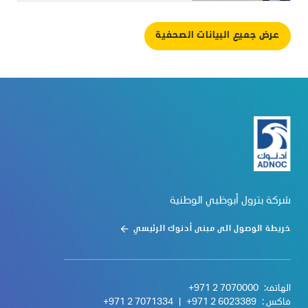
عرض جميع البيانات الصحفية
شركة بترول أبوظبي الوطنية
خريطة الوصول الى مبنى أدنوك الرئيسي
الهاتف:
+971 2 7070000
فاكس :
+971 2 6023389
|
+971 2 7071334