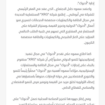
إدارة "أدنوك".
واعتمد سموه خلال الاجتماع ـ الذي عقد في المقر الرئيسي
للشركة في أبوظبي ـ إطلاق شركة "XRG" الاستثمارية الجديدة
في مجال الطاقة والكيماويات منخفضة الانبعاثات لتسريع نمو
أعمال "أدنوك" الدولية وتعزيز القيمة..وستركز الشركة على
الاستثمار في المشاريع التي تسهم في تلبية الطلب العالمي
المتزايد على الغاز الطبيعي والكيماويات والطاقة منخفضة
الكربون.
كما اطلع سموه على تقدم "أدنوك" في مجال تنفيذ
إستراتيجيتها للنمو الدولي مشيراً إلى أن شركة "XRG" ستقوم
بالبناء على إنجازات "أدنوك" في مجال الطاقة والاستثمارات
الإستراتيجية..مؤكداً سموه أهمية دور "أدنوك" محفّزاً رئيساً للنمو
والتنويع الاقتصاديين في دولة الإمارات..منوهاً باستمرارها في
إعطاء الأولوية لخلق مزيد من القيمة وتوفير فرص للنمو الاقتصادي
والصناعي للقطاع الخاص.
وفي إطار جهودها لتعزيز الصناعة المحلية تعمل "أدنوك" على
تمكين التصنيع المحلي لمنتجات أساسية في سلسلة التوريد