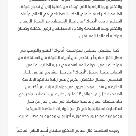
والتكنولوجيا الرقمية التي تهدف من خلالها إلى أن تصبح شركة
الطاقة الأكثر اعتماداً على الذكاء الاصطناعي في العالم. وأشاد
المجلس بريادة "أدنوك" في مجال الاستفادة من التحول الرقمي
والتكنولوجيا المتقدمة والذكاء الاصطناعي لرفع الكفاءة وضمان
مواكبة أعمالها للمستقبل.
كما استعرض المجلس استراتيجية "أدنوك" للنمو والتوسع في
مجال الغاز، مشيداً بالتقدم الذي أحرزته الشركة في الاستفادة من
موارد الغاز في الدولة للمساهمة في تلبية الطلب العالمي
المتزايد عليها. وتعمل "أدنوك" من خلال مشروع الرويس للغاز
الطبيعي المسال منخفض الكربون على زيادة طاقتها الإنتاجية
الحالية من هذا المورد الحيوي في دولة الإمارات إلى أكثر من
الضعف لتصل إلى حوالي 15 مليون طن متري سنوياً، بالتزامن مع
بناء محفظة أعمال عالمية متكاملة في مجال الغاز من خلال
استثمارات استراتيجية في كل من الولايات المتحدة الأمريكية،
وجمهورية موزمبيق، وجمهورية أذربيجان، وجمهورية مصر العربية.
وبهذه المناسبة قال معالي الدكتور سلطان أحمد الجابر: (تماشياً