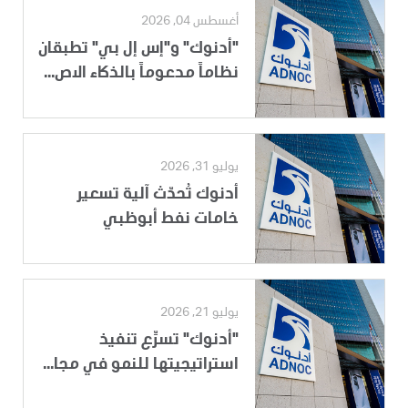
أغسطس 04, 2026
"أدنوك" و"إس إل بي" تطبقان
نظاماً مدعوماً بالذكاء الاص...
يوليو 31, 2026
أدنوك تُحدّث آلية تسعير
خامات نفط أبوظبي
يوليو 21, 2026
"أدنوك" تسرِّع تنفيذ
استراتيجيتها للنمو في مجا...