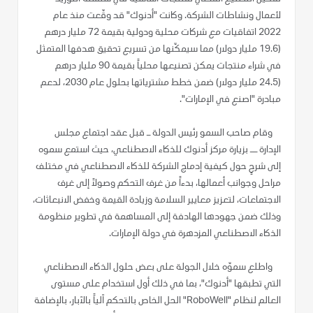
لأعمال ونشاطات الشركة. وكانت "أدنوك" قد وقّعت منذ عام
2022 اتفاقيات مع شركات محلية ودولية بقيمة 72 مليار درهم
(19.6 مليار دولار) مما سيمكّنها من تسريع تحقيق هدفها المتمثل
في شراء منتجات يمكن تصنيعها محلياً بقيمة 90 مليار درهم
(24.5 مليار دولار) ضمن خطط مشترياتها بحلول عام 2030، لدعم
مبادرة "اصنع في الإمارات".
وقام صاحب السمو رئيس الدولة ـ قبل عقد اجتماع مجلس
الإدارة ــ بزيارة مركز أدنوك للذكاء الاصطناعي، حيث استمع سموه
إلى شرحٍ حول كيفية إدماج الشركة للذكاء الاصطناعي في مختلف
مراحل وجوانب أعمالها، بدءاً من غرف التحكم وصولاً إلى غرف
الاجتماعات، لتعزيز معايير السلامة وزيادة القيمة وخفض الانبعاثات،
وذلك ضمن جهودها الهادفة إلى المساهمة في تطوير منظومة
الذكاء الاصطناعي المزدهرة في دولة الإمارات.
واطلع سموّه خلال الجولة على بعض حلول الذكاء الاصطناعي
التي تطبقها "أدنوك"، بما في ذلك أول استخدام على مستوى
العالم لنظام "RoboWell" الحل الخاص بالتحكم آلياً بالآبار، بالإضافة