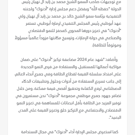
مع توجيهات صاحب السمو الشيخ محمد بن زايد آل نهيان رئيس
الدولة "حفظه الله" وبفضل دعم مجلس إدارة "أدنوك" ولجنته
التنفيذية برئاسة سمو الشيخ خالد بن محمد بن زايد آل نهيان ولي
عهد أبوظبي رئيس المجلس التنفيذي لإمارة أبوظبي، تستمر
"أدنوك" في تعزيز دورها المحوري كمحفز للنمو الاقتصادي
والصناعي في دولة الإمارات، وترسيخ مكانتها مزوداً عالمياً مسؤولاً
وموثوقاً للطاقة).
وأضاف: "شهد عام 2024 مضاعفة تركيز "أدنوك" على ضمان
مواكبة أعمالها للمستقبل، والاستفادة من فرص النمو الجديدة
على امتداد سلسلة القيمة لقطاع الطاقة وفي جميع أنحاء العالم،
إلى جانب تسريع الاستفادة من أدوات وحلول وتطبيقات الذكاء
الاصطناعي لرفع الكفاءة وتحقيق أقصى قيمة ممكنة. ومن خلال
تضافر جهود جميع موظفي مجموعة "أدنوك" نحن مستمرون في
توفير المزيد من الطاقة بأقل انبعاثات للمساهمة في تعزيز النمو
الاقتصادي والاجتماعي مع التركيز خلق وتعزيز القيمة على المدى
البعيد".
كما استعرض مجلس الإدارة أداء "أدنوك" في مجال الاستدامة