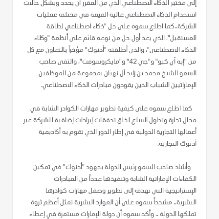
إلى مختبر الذكاء الاصطناعي الذي من المقرر أن يحدد ويشكل حالات
استخدام الذكاء الاصطناعي عالية القيمة في مختلف عمليات
الشركة..كما اطلع سموه على حل "ذكاء اصطناعي لطاقة
المستقبل"، الذي يعد أول حل من نوعه قائم على أنظمة "وكلاء
الذكاء الاصطناعي"، والذي أطلقته "أدنوك" مؤخراً بالتعاون مع كل
من "إيه آي كيو" و"جي 42" و"مايكروسوفت"، والتقى صاحب
السمو الشيخ محمد بن زايد آل نهيان بمجموعة من الموظفين
الإماراتيين الشباب الذين يقودون مبادرات الذكاء الاصطناعي.
كما اطلع سموه على كيفية تطوير مهارات الكوادر الشابة في
مجال تجارة وتداول السلع لخلق تدفقات إيرادات إضافية للشركة عبر
أعمالها التجارية الدولية في إطار الدور الذي تقوم به أكاديمية
أدنوك التجارية.
وأشاد صاحب السمو رئيس الدولة بجهود "أدنوك" في تمكين
الكفاءات الإماراتية الشابة وتنفيذها عدداً من المبادرات
الإستراتيجية التي تهدف إلى تطوير وصقل مهارات كوادرها
البشرية.. مشدداً سموه على أن الموارد البشرية تمثل أعظم ثروة
تملكها الدولة .. وأكد سموه أن دولة الإمارات مستمرة في إعطاء