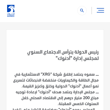
search
رئيس الدولة يترأس الاجتماع السنوي
لمجلس إدارة "أدنوك"
ــ سموه يعتمد إطلاق شركة "XRG" الاستثمارية في
مجال الطاقة والكيماويات منخفضة الانبعاثات لتسريع
نمو أعمال "أدنوك" الدولية وخلق وتعزيز القيمة.
ــ مجلس الإدارة يعتمد هدف "أدنوك" لإعادة توجيه
مبلغ 200 مليار درهم إلى الاقتصاد المحلي خلال
السنوات الخمس المقبلة.