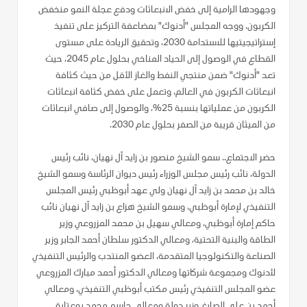
وجهودها الرامية إلى خفض الانبعاثات ودفع عجلة النمو منخفض
الكربون. ووجه المجلس "أدنوك" بمضاعفة التركيز على تنفيذ
إستراتيجيتيها للاستدامة 2030، وتحقيق الريادة على مستوى
القطاع في الوصول إلى الحياد المناخي بحلول عام 2045، حيث
تعد "أدنوك" ضمن منتجي النفط والغاز الأقل من حيث كثافة
انبعاثات الكربون في العالم، وتعمل على خفض كثافة انبعاثات
الكربون من عملياتها بنسبة 25%، والوصول إلى صافي انبعاثات
من الميثان قريبة من الصفر بحلول عام 2030.
حضر الاجتماع.. سمو الشيخ منصور بن زايد آل نهيان، نائب رئيس
الدولة، نائب رئيس مجلس الوزراء رئيس ديوان الرئاسة وسمو الشيخ
خالد بن محمد بن زايد آل نهيان ولي عهد أبوظبي رئيس المجلس
التنفيذي لإمارة أبوظبي، وسمو الشيخ هزاع بن زايد آل نهيان نائب
حاكم إمارة أبوظبي، ومعالي سهيل بن محمد المزروعي وزير
الطاقة والبنية التحتية، ومعالي الدكتور سلطان أحمد الجابر وزير
الصناعة والتكنولوجيا المتقدمة، العضو المنتدب والرئيس التنفيذي
لأدنوك ومجموعة شركاتها ومعالي الدكتور أحمد مبارك المزروعي
عضو المجلس التنفيذي رئيس مكتب أبوظبي التنفيذي، ومعالي
أحمد بن علي الصايغ وزير دولة ومعالي جاسم محمد بوعتابة