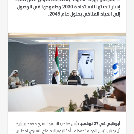
ــ المجلس يوجه "أدنوك" بمضاعفة التركيز على تنفيذ
إستراتيجيتها للاستدامة 2030 وطموحها في الوصول
إلى الحياد المناخي بحلول عام 2045.
أبوظبي في 27 نوفمبر:
ترأس صاحب السمو الشيخ محمد بن زايد
آل نهيان رئيس الدولة "حفظه الله" اليوم الاجتماع السنوي لمجلس