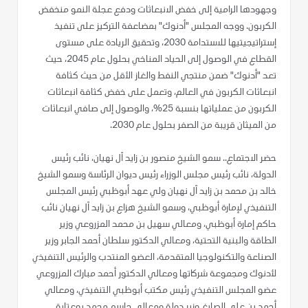
وجهودها الرامية إلى خفض الانبعاثات ودفع عجلة النمو منخفض
الكربون. ووجه المجلس "أدنوك" بمضاعفة التركيز على تنفيذ
إستراتيجيتيها للاستدامة 2030، وتحقيق الريادة على مستوى
القطاع في الوصول إلى الحياد المناخي بحلول عام 2045، حيث
تعد "أدنوك" ضمن منتجي النفط والغاز الأقل من حيث كثافة
انبعاثات الكربون في العالم، وتعمل على خفض كثافة انبعاثات
الكربون من عملياتها بنسبة 25%، والوصول إلى صافي انبعاثات
من الميثان قريبة من الصفر بحلول عام 2030.
حضر الاجتماع.. سمو الشيخ منصور بن زايد آل نهيان، نائب رئيس
الدولة، نائب رئيس مجلس الوزراء رئيس ديوان الرئاسة وسمو الشيخ
خالد بن محمد بن زايد آل نهيان ولي عهد أبوظبي رئيس المجلس
التنفيذي لإمارة أبوظبي، وسمو الشيخ هزاع بن زايد آل نهيان نائب
حاكم إمارة أبوظبي، ومعالي سهيل بن محمد المزروعي وزير
الطاقة والبنية التحتية، ومعالي الدكتور سلطان أحمد الجابر وزير
الصناعة والتكنولوجيا المتقدمة، العضو المنتدب والرئيس التنفيذي
لأدنوك ومجموعة شركاتها ومعالي الدكتور أحمد مبارك المزروعي
عضو المجلس التنفيذي رئيس مكتب أبوظبي التنفيذي، ومعالي
أحمد بن علي الصايغ وزير دولة ومعالي جاسم محمد بوعتابة