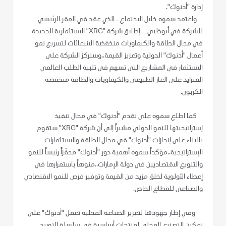
إدارة "أدنوك".
واعتمد سموه خلال الاجتماع ـ الذي عقد في المقر الرئيسي
للشركة في أبوظبي ـ إطلاق شركة "XRG" الاستثمارية الجديدة
في مجال الطاقة والكيماويات منخفضة الانبعاثات لتسريع نمو
أعمال "أدنوك" الدولية وتعزيز القيمة..وستركز الشركة على
الاستثمار في المشاريع التي تسهم في تلبية الطلب العالمي
المتزايد على الغاز الطبيعي والكيماويات والطاقة منخفضة
الكربون.
كما اطلع سموه على تقدم "أدنوك" في مجال تنفيذ
إستراتيجيتها للنمو الدولي مشيراً إلى أن شركة "XRG" ستقوم
بالبناء على إنجازات "أدنوك" في مجال الطاقة والاستثمارات
الإستراتيجية..مؤكداً سموه أهمية دور "أدنوك" محفّزاً رئيساً للنمو
والتنويع الاقتصاديين في دولة الإمارات..منوهاً باستمرارها في
إعطاء الأولوية لخلق مزيد من القيمة وتوفير فرص للنمو الاقتصادي
والصناعي للقطاع الخاص.
وفي إطار جهودها لتعزيز الصناعة المحلية تعمل "أدنوك" على
تمكين التصنيع المحلي لمنتجات أساسية في سلسلة التوريد