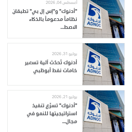
أغسطس 04, 2026
"أدنوك" و"إس إل بي" تطبقان
نظاماً مدعوماً بالذكاء
الاصط...
يوليو 31, 2026
أدنوك تُحدّث آلية تسعير
خامات نفط أبوظبي
يوليو 21, 2026
"أدنوك" تسرِّع تنفيذ
استراتيجيتها للنمو في
مجال...