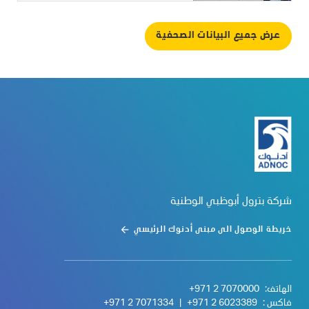
عرض جميع البيانات الصحفية
شركة بترول أبوظبي الوطنية
خريطة الوصول الى مبنى أدنوك الرئيسي
الهاتف:
+971 2 7070000
فاكس :
+971 2 6023389
|
+971 2 7071334