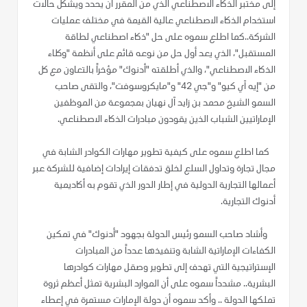
إلى مختبر الذكاء الاصطناعي الذي من المقرر أن يحدد ويشكل حالات
استخدام الذكاء الاصطناعي عالية القيمة في مختلف عمليات
الشركة..كما اطلع سموه على حل "ذكاء اصطناعي لطاقة
المستقبل"، الذي يعد أول حل من نوعه قائم على أنظمة "وكلاء
الذكاء الاصطناعي"، والذي أطلقته "أدنوك" مؤخراً بالتعاون مع كل
من "إيه آي كيو" و"جي 42" و"مايكروسوفت"، والتقى صاحب
السمو الشيخ محمد بن زايد آل نهيان بمجموعة من الموظفين
الإماراتيين الشباب الذين يقودون مبادرات الذكاء الاصطناعي.
كما اطلع سموه على كيفية تطوير مهارات الكوادر الشابة في
مجال تجارة وتداول السلع لخلق تدفقات إيرادات إضافية للشركة عبر
أعمالها التجارية الدولية في إطار الدور الذي تقوم به أكاديمية
أدنوك التجارية.
وأشاد صاحب السمو رئيس الدولة بجهود "أدنوك" في تمكين
الكفاءات الإماراتية الشابة وتنفيذها عدداً من المبادرات
الإستراتيجية التي تهدف إلى تطوير وصقل مهارات كوادرها
البشرية.. مشدداً سموه على أن الموارد البشرية تمثل أعظم ثروة
تملكها الدولة .. وأكد سموه أن دولة الإمارات مستمرة في إعطاء