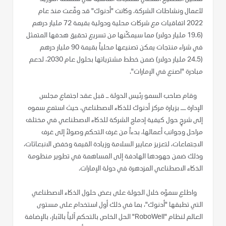
لأعمال ونشاطات الشركة. وكانت "أدنوك" قد وقّعت منذ عام
2022 اتفاقيات مع شركات محلية ودولية بقيمة 72 مليار درهم
(19.6 مليار دولار) مما سيمكّنها من تسريع تحقيق هدفها المتمثل
في شراء منتجات يمكن تصنيعها محلياً بقيمة 90 مليار درهم
(24.5 مليار دولار) ضمن خطط مشترياتها بحلول عام 2030، لدعم
مبادرة "اصنع في الإمارات".
وقام صاحب السمو رئيس الدولة ـ قبل عقد اجتماع مجلس
الإدارة ــ بزيارة مركز أدنوك للذكاء الاصطناعي، حيث استمع سموه
إلى شرحٍ حول كيفية إدماج الشركة للذكاء الاصطناعي في مختلف
مراحل وجوانب أعمالها، بدءاً من غرف التحكم وصولاً إلى غرف
الاجتماعات، لتعزيز معايير السلامة وزيادة القيمة وخفض الانبعاثات،
وذلك ضمن جهودها الهادفة إلى المساهمة في تطوير منظومة
الذكاء الاصطناعي المزدهرة في دولة الإمارات.
واطلع سموّه خلال الجولة على بعض حلول الذكاء الاصطناعي
التي تطبقها "أدنوك"، بما في ذلك أول استخدام على مستوى
العالم لنظام "RoboWell" الحل الخاص بالتحكم آلياً بالآبار، بالإضافة