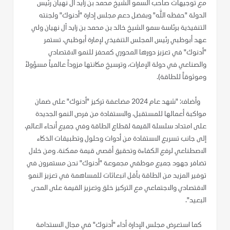
مع توجيهات صاحب السمو الشيخ محمد بن زايد آل نهيان رئيس
الدولة "حفظه الله" وبفضل دعم مجلس إدارة "أدنوك" ولجنته
التنفيذية برئاسة سمو الشيخ خالد بن محمد بن زايد آل نهيان ولي
عهد أبوظبي رئيس المجلس التنفيذي لإمارة أبوظبي، تستمر
"أدنوك" في تعزيز دورها المحوري كمحفز للنمو الاقتصادي
والصناعي في دولة الإمارات، وترسيخ مكانتها مزوداً عالمياً مسؤولاً
وموثوقاً للطاقة).
وأضاف: "شهد عام 2024 مضاعفة تركيز "أدنوك" على ضمان
مواكبة أعمالها للمستقبل، والاستفادة من فرص النمو الجديدة
على امتداد سلسلة القيمة لقطاع الطاقة وفي جميع أنحاء العالم،
إلى جانب تسريع الاستفادة من أدوات وحلول وتطبيقات الذكاء
الاصطناعي لرفع الكفاءة وتحقيق أقصى قيمة ممكنة. ومن خلال
تضافر جهود جميع موظفي مجموعة "أدنوك" نحن مستمرون في
توفير المزيد من الطاقة بأقل انبعاثات للمساهمة في تعزيز النمو
الاقتصادي والاجتماعي مع التركيز خلق وتعزيز القيمة على المدى
البعيد".
كما استعرض مجلس الإدارة أداء "أدنوك" في مجال الاستدامة