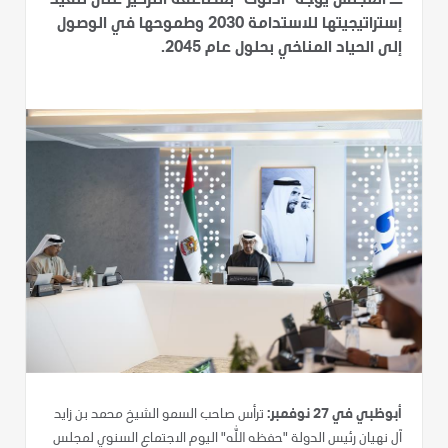
ــ المجلس يوجه "أدنوك" بمضاعفة التركيز على تنفيذ
إستراتيجيتها للاستدامة 2030 وطموحها في الوصول
إلى الحياد المناخي بحلول عام 2045.
أبوظبي في 27 نوفمبر:
ترأس صاحب السمو الشيخ محمد بن زايد
آل نهيان رئيس الدولة "حفظه الله" اليوم الاجتماع السنوي لمجلس