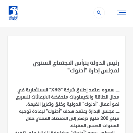
search
رئيس الدولة يترأس الاجتماع السنوي
لمجلس إدارة "أدنوك"
ــ سموه يعتمد إطلاق شركة "XRG" الاستثمارية في
مجال الطاقة والكيماويات منخفضة الانبعاثات لتسريع
نمو أعمال "أدنوك" الدولية وخلق وتعزيز القيمة.
ــ مجلس الإدارة يعتمد هدف "أدنوك" لإعادة توجيه
مبلغ 200 مليار درهم إلى الاقتصاد المحلي خلال
السنوات الخمس المقبلة.