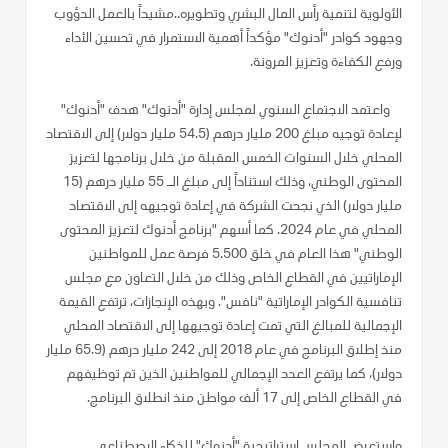
الأولوية لتنمية رأس المال البشري وتطويره..مشيداً بالعمل الدؤوب
وجهود كوادر "أدنوك" مؤكداً أهمية الاستمرار في تحسين الأداء
ورفع الكفاءة وتعزيز المرونة.
واعتمد الاجتماع السنوي لمجلس إدارة "أدنوك" هدف "أدنوك"
لإعادة توجيه مبلغ 200 مليار درهم (54.5 مليار دولار) إلى الاقتصاد
المحلي خلال السنوات الخمس المقبلة من خلال برنامجها لتعزيز
المحتوى الوطني، وذلك استناداً إلى مبلغ الـ 55 مليار درهم (15
مليار دولار) الذي نجحت الشركة في إعادة توجيهه إلى الاقتصاد
المحلي في عام 2024. كما أسهم "برنامج أدنوك لتعزيز المحتوى
الوطني" هذا العام في خلق 5.500 فرصة عمل للمواطنين
الإماراتيين في القطاع الخاص وذلك من خلال التعاون مع مجلس
تنافسية الكوادر الإماراتية "نافس". وبهذه الإنجازات، ترتفع القيمة
الإجمالية للمبالغ التي تمت إعادة توجيهها إلى الاقتصاد المحلي
منذ إطلاق البرنامج في عام 2018 إلى 242 مليار درهم (65.9 مليار
دولار)، كما يرتفع العدد الإجمالي للمواطنين الذين تم توظيفهم
في القطاع الخاص إلى 17 ألف مواطن منذ انطلاق البرنامج.
واستعرض المجلس استراتيجية "أدنوك" للذكاء الاصطناعي