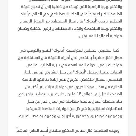
والتكنولوجيا الرقمية التي تهدف من خلالها إلى أن تصبح شركة
الطاقة الأكثر اعتماداً على الذكاء الاصطناعي في العالم. وأشاد
المجلس بريادة "أدنوك" في مجال الاستفادة من التحول الرقمي
والتكنولوجيا المتقدمة والذكاء الاصطناعي لرفع الكفاءة وضمان
مواكبة أعمالها للمستقبل.
كما استعرض المجلس استراتيجية "أدنوك" للنمو والتوسع في
مجال الغاز، مشيداً بالتقدم الذي أحرزته الشركة في الاستفادة من
موارد الغاز في الدولة للمساهمة في تلبية الطلب العالمي
المتزايد عليها. وتعمل "أدنوك" من خلال مشروع الرويس للغاز
الطبيعي المسال منخفض الكربون على زيادة طاقتها الإنتاجية
الحالية من هذا المورد الحيوي في دولة الإمارات إلى أكثر من
الضعف لتصل إلى حوالي 15 مليون طن متري سنوياً، بالتزامن مع
بناء محفظة أعمال عالمية متكاملة في مجال الغاز من خلال
استثمارات استراتيجية في كل من الولايات المتحدة الأمريكية،
وجمهورية موزمبيق، وجمهورية أذربيجان، وجمهورية مصر العربية.
وبهذه المناسبة قال معالي الدكتور سلطان أحمد الجابر: (تماشياً