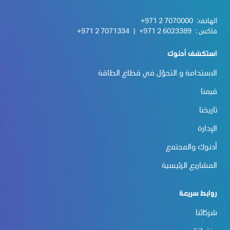
الهاتف:
+971 2 7070000
فاكس :
+971 2 6023389
|
+971 2 7071334
استكشف أدنوك
الاستدامة و التحوّل في قطاع الطاقة
قيمنا
تاريخنا
الإدارة
أدنوك والمجتمع
المشاريع الرئيسية
روابط سريعة
شركائنا