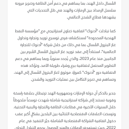
المُسال داخل الهند، بما يساهم في دعم أمن الطاقة وتعزيز مرونة
سلاسل الإمداد بين الإمارات والهند في ظل التحديات التي
يشهدها قطاع الشحن العالمي.
كما تبادلت "أدنوك" اتفاقية تعاون استراتيجي مع "مؤسسة النفط
الهندية المحدودة" لاستكشاف فرص توسيع توريد وتجارة وتداول
غاز البترول المُسال، بما في ذلك من خلال شركة "أدنوك للتجارة
العالمية"، استناداً إلى عقد توريد غاز البترول المُسال المُبرم بين
الجانبين منذ عام 2023، والذي يُجدد سنوياً، وبما يساهم في دعم
التطوير المحتمل لاتفاقية بيع وشراء طويلة الأمد. وتؤكد هذه
الاتفاقية دور "أدنوك" كمورّد موثوق لغاز البترول المُسال إلى الهند،
وتساهم في تعزيز التكامل بين عمليات التوريد والشحن.
جدير بالذكر أن دولة الإمارات وجمهورية الهند ترتبطان بعلاقة راسخة
وقوية تستند إلى شراكة استراتيجية شاملة شهدت توسعاً ملحوظاً
خلال السنوات الأخيرة في قطاعات الطاقة والتجارة والبنية التحتية.
وترسخت العلاقات الاقتصادية الثنائية بين البلدين بشكلٍ أكبر عقب
دخول اتفاقية الشراكة الاقتصادية الشاملة حيّز التنفيذ في عام
2022، حيث تستهدف الإمارات والهند الوصول بحجم التبادل التجاري