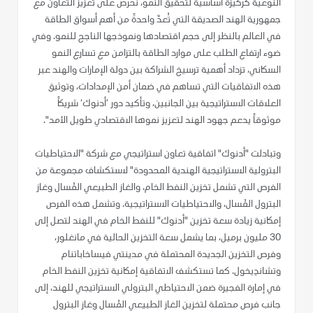
النوعية كركيزة أساسية لتحقيق النمو، نحرص على تعزيز التعاون مع
جمهورية الهند الصديقة التي تُعدّ واحدةً من أهم أسواق الطاقة
في العالم بالنظر إلى حجم اقتصادها ونموذجها الناجح للنمو. وفي
ضوء ارتفاع الطلب على موارد الطاقة بالتزامن مع تسارع النمو
السكاني، تزداد أهمية ترسيخ الشراكة بين دولة الإمارات والهند عبر
هذه الاتفاقيات التي تساهم في ضمان أمن الإمدادات، وتوثيق
العلاقات الاستراتيجية بين الجانبين، وتأكيد دور ’أدنوك‘ شريكاً
موثوقاً يدعم جهود الهند لتعزيز نموها الاقتصادي طويل الأمد".
وتبادلت "أدنوك" اتفاقية تعاون استراتيجي مع شركة "الاحتياطيات
البترولية الاستراتيجية الهندية المحدودة" لاستكشاف مجموعة من
الفرص التي تشمل تخزين النفط الخام، والغاز الطبيعي المُسال وغاز
البترول المُسال، والاحتياطيات الاستراتيجية. وتشمل هذه الفرص
إمكانية زيادة سعة تخزين "أدنوك" للنفط الخام في الهند لتصل إلى
30 مليون برميل، بما يشمل سعة التخزين الحالية في مانغلور،
وفرص التخزين الجديدة المحتملة في مدينتي فيساخاباتنام
وتشاندِيخول. كما تستكشف الاتفاقية إمكانية تخزين النفط الخام
في إمارة الفجيرة ضمن الاحتياطي البترولي الاستراتيجي للهند، إلى
جانب فرص محتملة لتخزين الغاز الطبيعي المُسال وغاز البترول