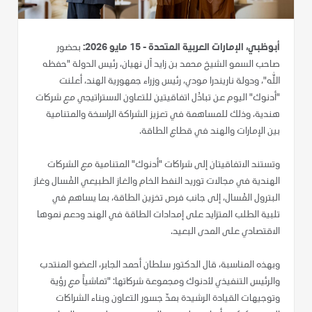
أبوظبي، الإمارات العربية المتحدة - 15 مايو 2026:
بحضور
صاحب السمو الشيخ محمد بن زايد آل نهيان، رئيس الدولة "حفظه
الله"، ودولة ناريندرا مودي، رئيس وزراء جمهورية الهند، أعلنت
"أدنوك" اليوم عن تبادُل اتفاقيتين للتعاون الاستراتيجي مع شركات
هندية، وذلك للمساهمة في تعزيز الشراكة الراسخة والمتنامية
بين الإمارات والهند في قطاع الطاقة.
وتستند الاتفاقيتان إلى شراكات "أدنوك" المتنامية مع الشركات
الهندية في مجالات توريد النفط الخام والغاز الطبيعي المُسال وغاز
البترول المُسال، إلى جانب فرص تخزين الطاقة، بما يساهم في
تلبية الطلب المتزايد على إمدادات الطاقة في الهند ودعم نموها
الاقتصادي على المدى البعيد.
وبهذه المناسبة، قال الدكتور سلطان أحمد الجابر، العضو المنتدب
والرئيس التنفيذي لأدنوك ومجموعة شركاتها: "تماشياً مع رؤية
وتوجيهات القيادة الرشيدة بمدّ جسور التعاون وبناء الشراكات