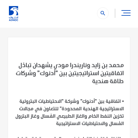
search
محمد بن زايد وناريندرا مودي يشهدان تبادُل
اتفاقيتين استراتيجيتين بين "أدنوك" وشركات
طاقة هندية
•
اتفاقية بين "أدنوك" وشركة "الاحتياطيات البترولية
الاستراتيجية الهندية المحدودة" للتعاون في مجالات
تخزين النفط الخام والغاز الطبيعي المُسال وغاز البترول
المُسال والاحتياطيات الاستراتيجية