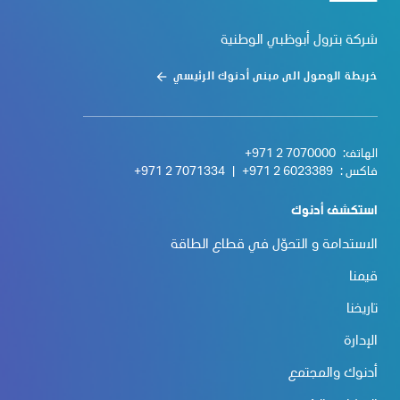
شركة بترول أبوظبي الوطنية
خريطة الوصول الى مبنى أدنوك الرئيسي
الهاتف:
+971 2 7070000
فاكس :
+971 2 6023389
|
+971 2 7071334
استكشف أدنوك
الاستدامة و التحوّل في قطاع الطاقة
قيمنا
تاريخنا
الإدارة
أدنوك والمجتمع