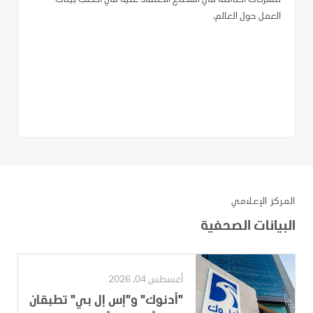
العمل حول العالم.
المركز الإعلامي
البيانات الصحفية
أغسطس 04, 2026
"أدنوك" و"إس إل بي" تطبقان