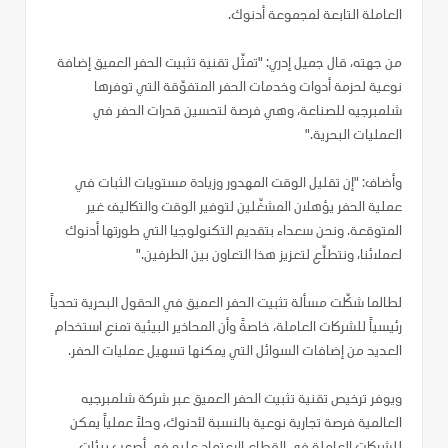
العاملة التابعة لمجموعة أدنوك.
من جهته، قال جميل إدري: "تمثّل تقنية تثبيت الحفر العميق إضافة
نوعية لحزمة أدوات وخدمات الحفر المتفوّقة التي توفرها
شلمبرجيه للصناعة، وهي فرصة لتحسين قدرات الحفر في
العمليات البحرية."
وأضاف: "إن تقليل الوقت المهدور وزيادة مستويات الثبات في
عملية الحفر يؤهلان المشغّلين لتوفير الوقت والتكاليف غير
المتوقعة. ونحن سعداء بتقديم التكنولوجيا التي طورتها أدنوك
لعملائنا، ونتطلّع لتعزيز هذا التعاون بين الطرفين."
لطالما شكّلت مسألة تثبيت الحفر العميق في الحقول البحرية تحدياً
رئيسياً للشركات العاملة، خاصةً وأن المحاذير البيئية تمنع استخدام
العديد من إضافات السوائل التي يمكنها تسهيل عمليات الحفر.
ويوفر ترخيص تقنية تثبيت الحفر العميق عبر شركة شلمبرجيه
العالمية فرصة تجارية نوعية بالنسبة لأدنوك، وحلاً عملياً يمكن
للشركات العاملة في القطاع الاعتماد عليه في أصعب بيئات