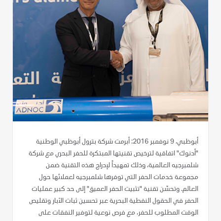
أبوظبي، 9 نوفمبر 2016: أبرمت شركة بترول أبوظبي الوطنية
"أدنوك" اتفاقية لترخيص تقنيتها المبتكرة للحفر البحري مع شركة
شلمبرجيه العالمية، وذلك تمهيداً لإدراج هذه التقنية ضمن
مجموعة خدمات الحفر التي توفرها شلمبرجيه لعملائها حول
العالم. وتحسّن تقنية "تثبيت الحفر العميق" إلى حد كبير عمليات
الحفر في الحقول النفطية البحرية عبر تحسين ثبات الآبار وتقليص
الوقت المطلوب للحفر، مع فرص نوعية لتوفير النفقات على