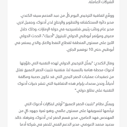
الشركات العاملة.
ووقّع اتفاقية الترخيص اليوم كلٌ من عبد المنعم سيف الكندي،
مدير دائرة الاستكشاف والتطوير والإنتاج لدى أدنوك، وجميل ادري،
مدير عام ونائب رئيس شلمبرجيه في دولة الإمارات، وذلك خلال
معرض ومؤتمر أبوظبي الدولي للبترول "أدبيك"، الحدث الدولي
الأبرز على مستوى المنطقة لقطاع النفط والغاز، والذي يستمر في
أبوظبي حتى 10 نوفمبر الجاري.
وقال الكندي: "يمثّل الترخيص الدولي لهذه التقنية التي طوّرتها
أدنوك محطة هامة بالنسبة لنا. فتقنية تثبيت الحفر العميق تقلل
من تعقيدات عمليات الحفر البحري التي قد تكون صعبة ومكلفة
أحياناً. ونحن سعداء بإبرام هذه الاتفاقية التي تنشر خبرات أدنوك
التقنية على نطاق دولي."
ويمثّل نظام "تثبيت الحفر العميق" أولى ابتكارات أدنوك التي
ترخّصها لتسويقها على مستوى عالمي. وهو ثمرة جهود كلٍ من
المهندس فهد العامري، مدير قسم الحفر لدى أدنوك، وفرهاد خالد
سعيد محمد العوضي، مدير الدعم الفني للحفر في شركة أدما