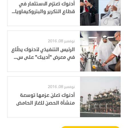
أدنوك تعتزم الاستثمار في
قطاع التكرير والبتروكيماويا...
نوفمبر 08, 2016
الرئيس التنفيذي لأدنوك يطّلع
في معرض "أديبك" على س...
نوفمبر 08, 2016
أدنوك تعلن عزمها توسعة
منشأة الحصن للغاز الحامض