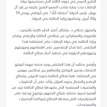
الخليج العربي في دورته الثالثة التي تستضيفها دولة
الإمارات تحت رعاية صاحب السمو الشيخ خليفة بن زايد آل
نهيان، رئيس الدولة "حفظه الله"، في أبوظبي يومي 19
و20 أبريل، وتنظمها وزارة الطاقة في الدولة.
واستهل معالي د. سلطان أحمد الجابر كلمته بالترحيب
بالضيوف والمشاركين من قطاعي الطاقة والإعلام، وشكر
وزارة الطاقة في دولة الإمارات على استضافة هذا
الملتقى، كما شكر الإعلاميين على اهتمامهم ومهنيتهم
وجهودهم الدؤوبة في تغطية أخبار قطاع الطاقة.
وأوضح معاليه أن هذا الملتقى يوفر منصة مهمة لتوثيق
العلاقات وتعزيز التواصل والتفاهم بين قطاعين مهمين
في المنطقة، هما قطاع الطاقة بدوره الحيوي، وقطاع
الإعلام والاتصال بدوره المؤثر. وأكد على أن التطورات
والمتغيرات المستمرة التي يشهدها قطاع الطاقة تزيد من
أهميةِ تعريفِ مختلف شرائح الجمهور بوضوحٍ وبدقة على
الاستراتيجيات التي ينفذها القطاع لمواكبة المتغيرات
والمستجدات.