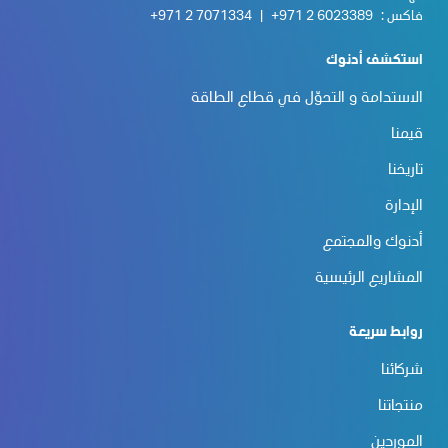
فاكس :
+971 2 6023389
|
+971 2 7071334
استكشف أدنوك
الاستدامة و التحوّل في قطاع الطاقة
قيمنا
تاريخنا
الإدارة
أدنوك والمجتمع
المشاريع الرئيسية
روابط سريعة
شركائنا
منتجاتنا
الموردين