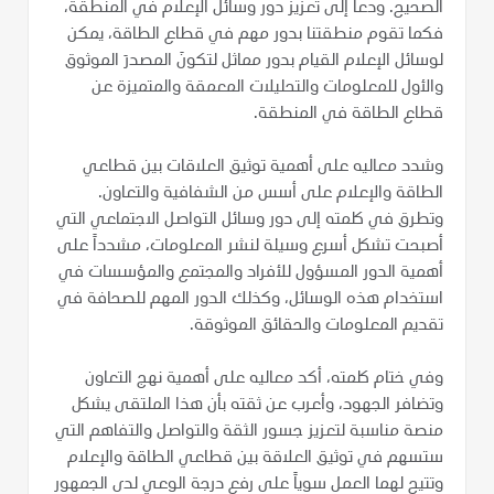
الصحيح. ودعا إلى تعزيز دور وسائل الإعلام في المنطقة،
فكما تقوم منطقتنا بدور مهم في قطاع الطاقة، يمكن
لوسائل الإعلام القيام بدور مماثل لتكونَ المصدرَ الموثوق
والأول للمعلومات والتحليلات المعمقة والمتميزة عن
قطاع الطاقة في المنطقة.
وشدد معاليه على أهمية توثيق العلاقات بين قطاعي
الطاقة والإعلام على أسس من الشفافية والتعاون.
وتطرق في كلمته إلى دور وسائل التواصل الاجتماعي التي
أصبحت تشكل أسرع وسيلة لنشر المعلومات، مشدداً على
أهمية الدور المسؤول للأفراد والمجتمع والمؤسسات في
استخدام هذه الوسائل، وكذلك الدور المهم للصحافة في
تقديم المعلومات والحقائق الموثوقة.
وفي ختام كلمته، أكد معاليه على أهمية نهج التعاون
وتضافر الجهود، وأعرب عن ثقته بأن هذا الملتقى يشكل
منصة مناسبة لتعزيز جسور الثقة والتواصل والتفاهم التي
ستسهم في توثيق العلاقة بين قطاعي الطاقة والإعلام
وتتيح لهما العمل سوياً على رفع درجة الوعي لدى الجمهور