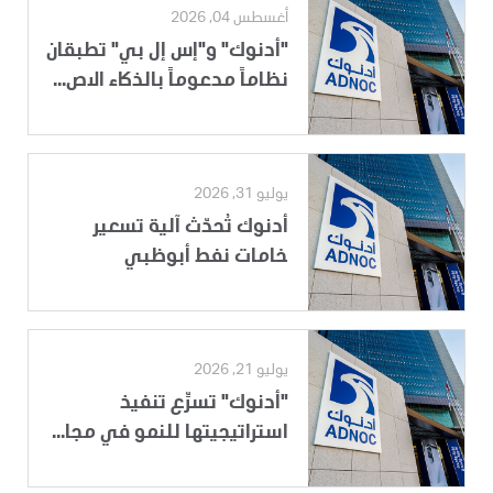
أغسطس 04, 2026
"أدنوك" و"إس إل بي" تطبقان
نظاماً مدعوماً بالذكاء الاص...
يوليو 31, 2026
أدنوك تُحدّث آلية تسعير
خامات نفط أبوظبي
يوليو 21, 2026
"أدنوك" تسرِّع تنفيذ
استراتيجيتها للنمو في مجا...