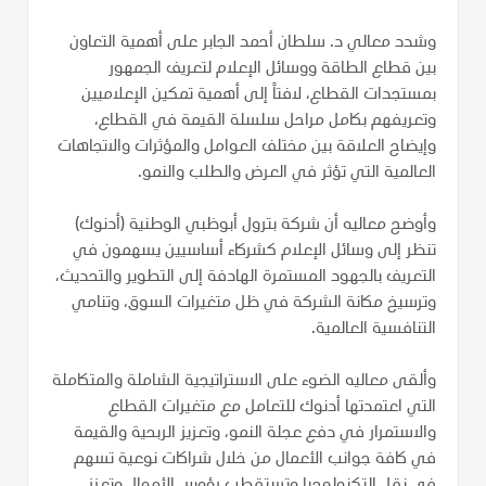
وشدد معالي د. سلطان أحمد الجابر على أهمية التعاون
بين قطاع الطاقة ووسائل الإعلام لتعريف الجمهور
بمستجدات القطاع، لافتاً إلى أهمية تمكين الإعلاميين
وتعريفهم بكامل مراحل سلسلة القيمة في القطاع،
وإيضاح العلاقة بين مختلف العوامل والمؤثرات والاتجاهات
العالمية التي تؤثر في العرض والطلب والنمو.
وأوضح معاليه أن شركة بترول أبوظبي الوطنية (أدنوك)
تنظر إلى وسائل الإعلام كشركاء أساسيين يسهمون في
التعريف بالجهود المستمرة الهادفة إلى التطوير والتحديث،
وترسيخ مكانة الشركة في ظل متغيرات السوق، وتنامي
التنافسية العالمية.
وألقى معاليه الضوء على الاستراتيجية الشاملة والمتكاملة
التي اعتمدتها أدنوك للتعامل مع متغيرات القطاع
والاستمرار في دفع عجلة النمو، وتعزيز الربحية والقيمة
في كافة جوانب الأعمال من خلال شراكات نوعية تسهم
في نقل التكنولوجيا وتستقطب رؤوس الأموال وتعزز