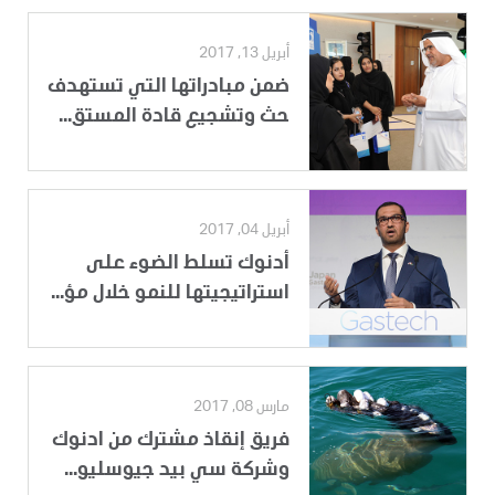
أبريل 13, 2017
ضمن مبادراتها التي تستهدف
حث وتشجيع قادة المستق...
أبريل 04, 2017
أدنوك تسلط الضوء على
استراتيجيتها للنمو خلال مؤ...
مارس 08, 2017
فريق إنقاذ مشترك من ادنوك
وشركة سي بيد جيوسليو...