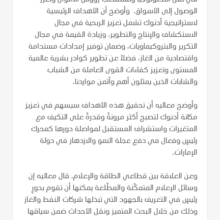
الوصول إلى الأسواق. وأوضح أن الأهداف الرئيسية
لاستراتيجية أدنوك تشمل تعزيز الربحية في مجال
الاستكشاف والإنتاج والتطوير، وزيادة القيمة في مجال
التكرير والبتروكيماويات، وضمان توفير إمدادات مستدامة
واقتصادية من الغاز، فضلاً عن تطوير كوادر بشرية عالمية
المستوى وتعزيز كفاءات القوى العاملة من الشباب
والشابات الذين يمثلون أهم وأثمن مواردنا.
وأوضح معاليه أن تحقيق هذه الأهداف سيسهم في تعزيز
مكانة أدنوك لتصبح أكثر مرونةً وقدرةً على التكيف مع
المتغيرات واستشراف المستقبل لمواصلة دورها كمحرك
رئيسٍ وفعال في دفع عجلة النمو والازدهار في دولة
الإمارات.
وعن العلاقة بين قطاعي الطاقة والإعلام، قال معاليه إن
وسائل الإعلام المتمكّنة والمطّلعة يمكنها أن تقوم بدورٍ
رئيسٍ في التعريف بالجهود التي تبذلها شركات النفط والغاز
وذلك من خلال البحث المتميز ونقل الأحداث ضمن سياقها